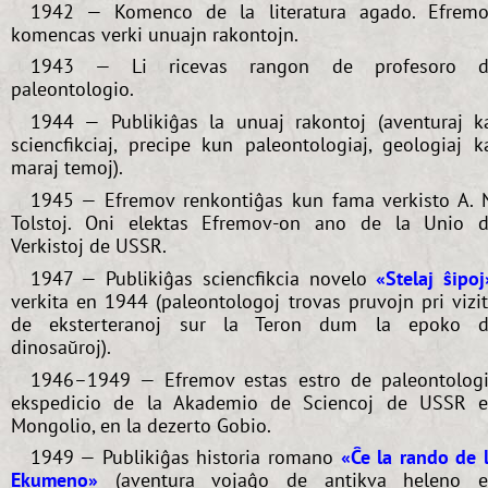
1942 — Komenco de la literatura agado. Efrem
komencas verki unuajn rakontojn.
1943 — Li ricevas rangon de profesoro d
paleontologio.
1944 — Publikiĝas la unuaj rakontoj (aventuraj k
sciencfikciaj, precipe kun paleontologiaj, geologiaj k
maraj temoj).
1945 — Efremov renkontiĝas kun fama verkisto A. 
Tolstoj. Oni elektas Efremov-on ano de la Unio 
Verkistoj de USSR.
1947 — Publikiĝas sciencfikcia novelo
«Stelaj ŝipoj
verkita en 1944 (paleontologoj trovas pruvojn pri vizi
de eksterteranoj sur la Teron dum la epoko 
dinosaŭroj).
1946–1949 — Efremov estas estro de paleontolog
ekspedicio de la Akademio de Sciencoj de USSR 
Mongolio, en la dezerto Gobio.
1949 — Publikiĝas historia romano
«Ĉe la rando de 
Ekumeno»
(aventura vojaĝo de antikva heleno 