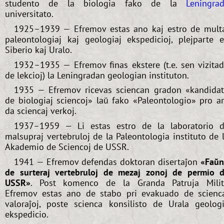
studento de la biologia fako de la
Leningra
universitato.
1925–1939 — Efremov estas ano kaj estro de mult
paleontologiaj kaj geologiaj ekspedicioj, plejparte 
Siberio kaj Uralo.
1932–1935 — Efremov finas ekstere (t.e. sen vizita
de lekcioj) la Leningradan geologian instituton.
1935 — Efremov ricevas sciencan gradon «kandida
de biologiaj sciencoj» laŭ fako «Paleontologio» pro a
da sciencaj verkoj.
1937–1959 — Li estas estro de la laboratorio 
malsupraj vertebruloj de la Paleontologia instituto de 
Akademio de Sciencoj de USSR.
1941 — Efremov defendas doktoran disertaĵon
«Faŭ
de surteraj vertebruloj de mezaj zonoj de permio 
USSR»
. Post komenco de la Granda Patruja Mili
Efremov estas ano de stabo pri evakuado de scienc
valoraĵoj, poste scienca konsilisto de Urala geolog
ekspedicio.