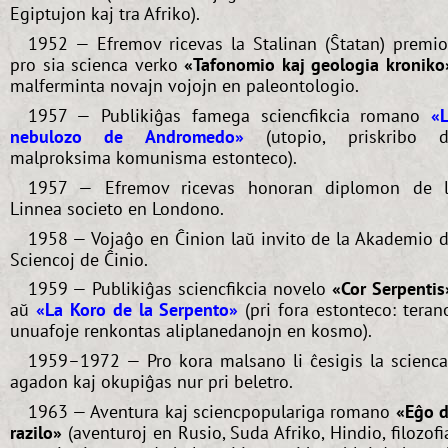
Egiptujon kaj tra Afriko).
1952 — Efremov ricevas la Stalinan (Ŝtatan) premi
pro sia scienca verko
«Tafonomio kaj geologia kroniko
malferminta novajn vojojn en paleontologio.
1957 — Publikiĝas famega sciencfikcia romano
«
nebulozo de Andromedo»
(utopio, priskribo d
malproksima komunisma estonteco).
1957 — Efremov ricevas honoran diplomon de 
Linnea societo en Londono.
1958 — Vojaĝo en Ĉinion laŭ invito de la Akademio 
Sciencoj de Ĉinio.
1959 — Publikiĝas sciencfikcia novelo
«Cor Serpentis
aŭ
«La Koro de la Serpento»
(pri fora estonteco: teran
unuafoje renkontas aliplanedanojn en kosmo).
1959–1972 — Pro kora malsano li ĉesigis la scienc
agadon kaj okupiĝas nur pri beletro.
1963 — Aventura kaj sciencpopulariga romano
«Eĝo 
razilo»
(aventuroj en Rusio, Suda Afriko, Hindio, filozofi