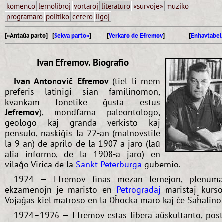
komenco
lernolibroj
vortaroj
literaturo
«survoje»
muziko
programaro
politiko
cetero
ligoj
[«Antaŭa parto] [
Sekva parto»
]
[
Verkaro de Efremov
]
[
Enhavtabel
Ivan Efremov. Biografio
Ivan Antonoviĉ Efremov
(tiel li mem
preferis latinigi sian familinomon,
kvankam fonetike ĝusta estus
Jefremov
), mondfama paleontologo,
geologo kaj granda verkisto kaj
pensulo, naskiĝis la 22-an (malnovstile
la 9-an) de aprilo de la 1907-a jaro (laŭ
alia informo, de la 1908-a jaro) en
vilaĝo Virica de la
Sankt-Peterburga
gubernio.
1924 — Efremov finas mezan lernejon, plenum
ekzamenojn je maristo en
Petrogradaj
maristaj kurso
Vojaĝas kiel matroso en la Oĥocka maro kaj ĉe Saĥalino
1924–1926 — Efremov estas libera aŭskultanto, pos