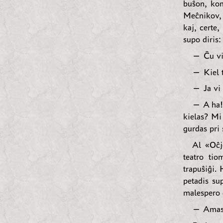
buŝon, kom
Meĉnikov, 
kaj, certe,
supo diris:
— Ĉu vi 
— Kiel 
— Ja vi 
— A ha! 
kielas? Mi 
gurdas pri 
Al «Oĉj
teatro ti
trapuŝiĝi.
petadis su
malespero d
— Amasa 