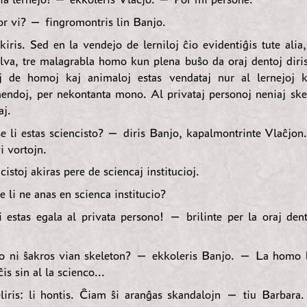
 vi? — fingromontris lin Banjo.
ekiris. Sed en la vendejo de lerniloj ĉio evidentiĝis tute alia
lva, tre malagrabla homo kun plena buŝo da oraj dentoj diris
j de homoj kaj animaloj estas vendataj nur al lernejoj k
mendoj, per nekontanta mono. Al privataj personoj neniaj ske
aj.
 li estas sciencisto? — diris Banjo, kapalmontrinte Vlaĉjon
vi vortojn.
istoj akiras pere de sciencaj institucioj.
 li ne anas en scienca institucio?
estas egala al privata persono! — brilinte per la oraj dento
 ni ŝakros vian skeleton? — ekkoleris Banjo. — La homo b
s sin al la scienco...
liris: li hontis. Ĉiam ŝi aranĝas skandalojn — tiu Barbara.