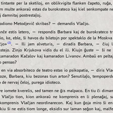
 tintante per la sketiloj, en oblikvigita flanken ĉapeto, ruĝa,
iom multe ankoraŭ estas da burokrateco kaj kiel senkompate ne
j damnitaj postrestaĵoj.
diono Metodjeviĉ skribas? — demandis Vlaĉjo.
e estis letero, — respondis Barbara kaj de burokrateco tra
tio, ke, eble, ŝi havos du biletojn por spektaklo de la Moskva
2
ĉjo»
. — Ili jam alveturis, — diradis Barbara, — ĉiuj l
tejo. Zinjo Krjukova vidis du el ili. Kiujn ĝuste — ŝi ne
 kamaradon Kaĉalov kaj kamaradon Livanov. Ambaŭ en peltaj
io pensas?
en via absorbiteco de teatro estas io psikopatia, — diris Vl
rioze, Barbara, kiu bezonas tiun arton? Senutilaĵo, tempoperd
de nervaj ĉeloj, purega idioteco.
ve iomete kverelis, sed tamen ne ĝis malpaco. En tiu ĉi dima
 Vlaĉjo tion, kion ankoraŭ ne komprenis en li plenaĝaj, sa
komprenis Vlaĉjan neordinarecon. Kaj kun ĝoja miro ŝi eni
kiu ŝi ne estis tiom longe, eksidis sur laman seĝon kaj, malf