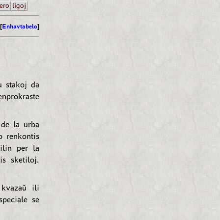
ero
ligoj
[
Enhavtabelo
]
 stakoj da
enprokraste
 de la urba
o renkontis
lin per la
 sketiloj.
kvazaŭ ili
speciale se