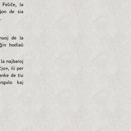
 Feliĉe, la
ĝon de sia
.
nuoj de la
ĝin hodiaŭ
la najbaroj
o», ili per
anke de tiu
angulo kaj