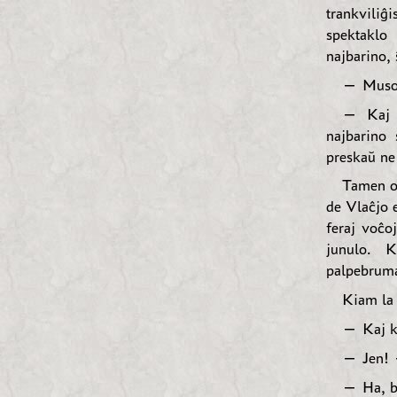
trankviliĝ
spektaklo
najbarino, 
— Musoj!
— Kaj k
najbarino
preskaŭ ne
Tamen on
de Vlaĉjo 
feraj voĉo
junulo. K
palpebrumad
Kiam la 
— Kaj ki
— Jen! —
— Ha, bl