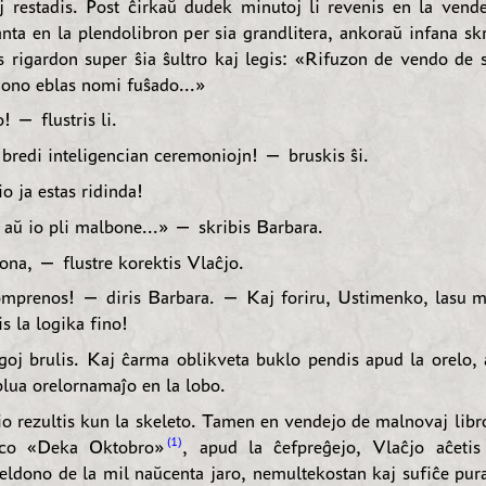
aj restadis. Post ĉirkaŭ dudek minutoj li revenis en la vend
anta en la plendolibron per sia grandlitera, ankoraŭ infana s
is rigardon super ŝia ŝultro kaj legis: «Rifuzon de vendo de s
ono eblas nomi fuŝado...»
 — flustris li.
redi inteligencian ceremoniojn! — bruskis ŝi.
o ja estas ridinda!
aŭ io pli malbone...» — skribis Barbara.
a, — flustre korektis Vlaĉjo.
omprenos! — diris Barbara. — Kaj foriru, Ustimenko, lasu 
is la logika fino!
goj brulis. Kaj ĉarma oblikveta buklo pendis apud la orelo, 
blua orelornamaĵo en la lobo.
io rezultis kun la skeleto. Tamen en vendejo de malnovaj libro
1
aco «Deka Oktobro»
, apud la ĉefpreĝejo, Vlaĉjo aĉeti
 eldono de la mil naŭcenta jaro, nemultekostan kaj sufiĉe pur