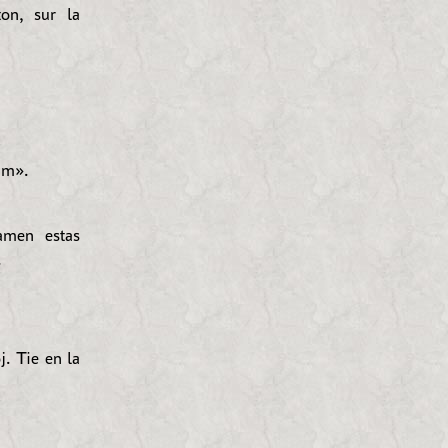
ton, sur la
um».
amen estas
.
. Tie en la