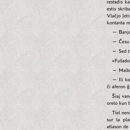
restadis k
estis skrib
Vlaĉjo ĵet
kontanta m
— Banjo!
— Ĉesu b
— Sed ti
«Fuŝado 
— Malbon
— Ili k
ĉi aferon ĝ
Ŝiaj van
orelo kun 
Tiel nen
sur la pl
atlason de