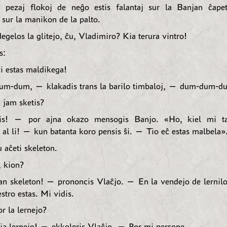
, pezaj flokoj de neĝo estis falantaj sur la Banjan ĉape
 sur la manikon de la palto.
gelos la glitejo, ĉu, Vladimiro? Kia terura vintro!
s:
 estas maldikega!
m-dum, — klakadis trans la barilo timbaloj, — dum-dum-d
 jam sketis?
s! — por ajna okazo mensogis Banjo. «Ho, kiel mi t
 al li! — kun batanta koro pensis ŝi. — Tio eĉ estas malbela»
 aĉeti skeleton.
 kion?
skeleton! — prononcis Vlaĉjo. — En la vendejo de lerniloj
stro estas. Mi vidis.
 la lernejo?
a lernejo! — ekkoleris Vlaĉjo. — Por mi persone.