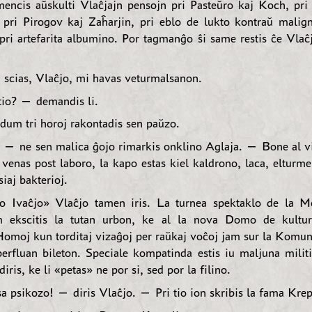
encis aŭskulti Vlaĉjajn pensojn pri Pasteŭro kaj Koch, pri
pri Pirogov kaj Zaĥarjin, pri eblo de lukto kontraŭ malig
 pri artefarita albumino. Por tagmanĝo ŝi same restis ĉe Vlaĉ
scias, Vlaĉjo, mi havas veturmalsanon.
tio? — demandis li.
dum tri horoj rakontadis sen paŭzo.
— ne sen malica ĝojo rimarkis onklino Aglaja. — Bone al vi
venas post laboro, la kapo estas kiel kaldrono, laca, elturmen
siaj bakterioj.
o Ivaĉjo» Vlaĉjo tamen iris. La turnea spektaklo de la M
om ekscitis la tutan urbon, ke al la nova Domo de kultur
 Homoj kun torditaj vizaĝoj per raŭkaj voĉoj jam sur la Komun
perfluan bileton. Speciale kompatinda estis iu maljuna militi
iris, ke li «petas» ne por si, sed por la filino.
psikozo! — diris Vlaĉjo. — Pri tio ion skribis la fama Krep