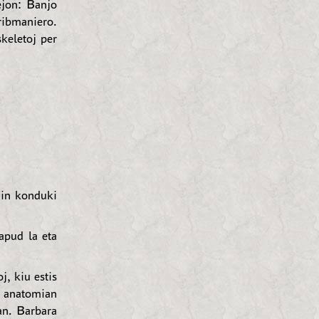
ejon: Banjo
kribmaniero.
keletoj per
min konduki
apud la eta
j, kiu estis
s anatomian
an. Barbara