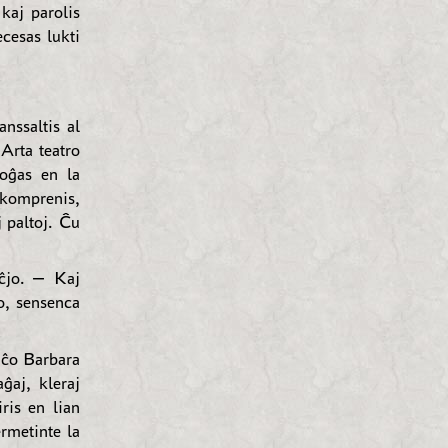
 kaj parolis
cesas lukti
nssaltis al
 Arta teatro
oĝas en la
 komprenis,
 paltoj. Ĉu
aĉjo. — Kaj
o, sensenca
nĉo Barbara
ĝaj, kleraj
ris en lian
ermetinte la