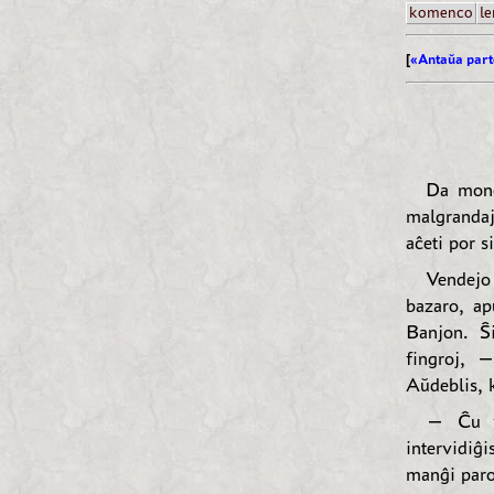
komenco
le
[
«Antaŭa part
Da mono
malgrandaj
aĉeti por s
Vendejo 
bazaro, ap
Banjon. Ŝ
fingroj, —
Aŭdeblis, k
— Ĉu vi
intervidiĝ
manĝi paro