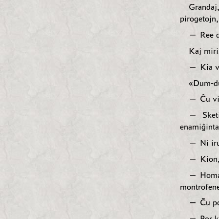
Grandaj
pirogetojn,
— Ree de
Kaj miri
— Kia vi
«Dum-du
— Ĉu vi
— Sketi
enamiĝinta
— Ni iru
— Kion,
— Homan 
montrofene
— Ĉu por
— Por ki