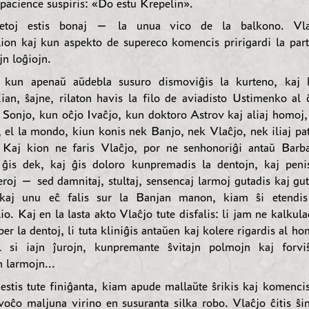
pacience suspiris: «Do estu Krepelin».
iletoj estis bonaj — la unua vico de la balkono. Vla
ion kaj kun aspekto de supereco komencis pririgardi la part
jn loĝiojn.
 kun apenaŭ aŭdebla susuro dismoviĝis la kurteno, kaj 
ian, ŝajne, rilaton havis la filo de aviadisto Ustimenko al ĉ
 Sonjo, kun oĉjo Ivaĉjo, kun doktoro Astrov kaj aliaj homoj, 
, el la mondo, kiun konis nek Banjo, nek Vlaĉjo, nek iliaj pat
? Kaj kion ne faris Vlaĉjo, por ne senhonoriĝi antaŭ Barb
 ĝis dek, kaj ĝis doloro kunpremadis la dentojn, kaj peni
eroj — sed damnitaj, stultaj, sensencaj larmoj gutadis kaj gut
 kaj unu eĉ falis sur la Banjan manon, kiam ŝi etendis
o. Kaj en la lasta akto Vlaĉjo tute disfalis: li jam ne kalkula
per la dentoj, li tuta kliniĝis antaŭen kaj kolere rigardis al ho
l si iajn ĵurojn, kunpremante ŝvitajn polmojn kaj forvi
 larmojn...
estis tute finiĝanta, kiam apude mallaŭte ŝrikis kaj komencis 
voĉo maljuna virino en susuranta silka robo. Vlaĉjo ĉitis ŝin