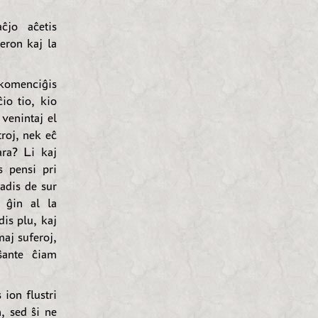
ĉjo aĉetis
eron kaj la
komenciĝis
io tio, kio
venintaj el
roj, nek eĉ
ara? Li kaj
s pensi pri
adis de sur
 ĝin al la
dis plu, kaj
maj suferoj,
ŝante ĉiam
ion flustri
, sed ŝi ne