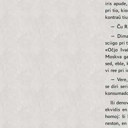
iris apude,
pri tio, k
kontraŭ tiu
— Ĉu Ro
— Dimanĉ
sciigo pri 
«Oĉjo Iva
Moskva gas
sed, eble,
vi ree pri 
— Vere, 
se diri se
konsumado 
Ili deno
ekvidis en
homoj: ŝi 
neston, en 