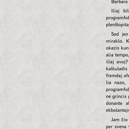
Barbara 
Iliaj b
programfol
plenŝtopita
Sed jen
miraklo. K
okazis kun
alia tempo
iliaj avoj
kalkuladis
fremdaj af
lia nazo,
programfoli
ne grincis 
donante a
ekbolantajn
Jam ĉio 
per svena 