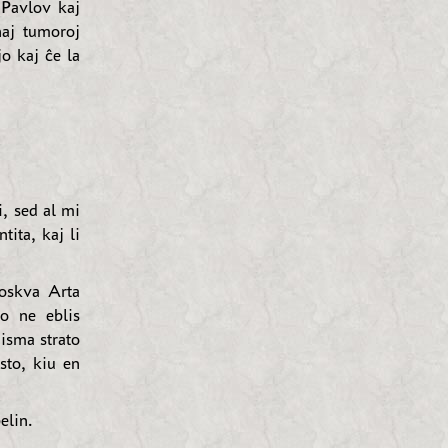
 Pavlov kaj
naj tumoroj
jo kaj ĉe la
, sed al mi
tita, kaj li
oskva Arta
o ne eblis
isma strato
sto, kiu en
elin.