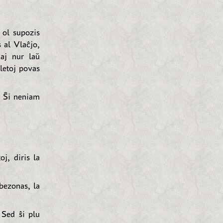
, ol supozis
 al Vlaĉjo,
aj nur laŭ
letoj povas
. Ŝi neniam
j, diris la
ezonas, la
 Sed ŝi plu