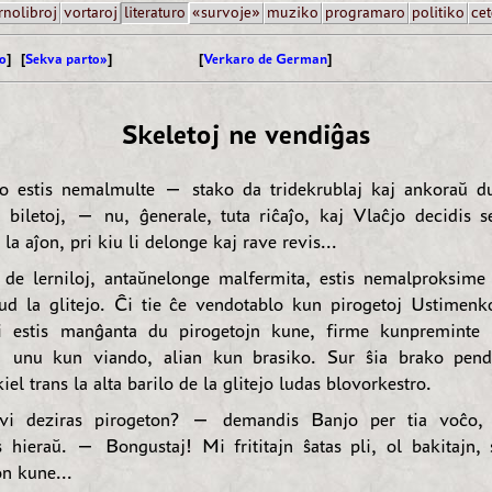
rnolibroj
vortaroj
literaturo
«survoje»
muziko
programaro
politiko
cet
o
] [
Sekva parto»
]
[
Verkaro de German
]
Skeletoj ne vendiĝas
 estis nemalmulte — stako da tridekrublaj kaj ankoraŭ du
 biletoj, — nu, ĝenerale, tuta riĉaĵo, kaj Vlaĉjo decidis s
i la aĵon, pri kiu li delonge kaj rave revis...
de lerniloj, antaŭnelonge malfermita, estis nemalproksime
ud la glitejo. Ĉi tie ĉe vendotablo kun pirogetoj Ustimenk
i estis manĝanta du pirogetojn kune, firme kunpreminte i
 unu kun viando, alian kun brasiko. Sur ŝia brako pendis
iel trans la alta barilo de la glitejo ludas blovorkestro.
 deziras pirogeton? — demandis Banjo per tia voĉo, 
is hieraŭ. — Bongustaj! Mi frititajn ŝatas pli, ol bakitajn, 
n kune...