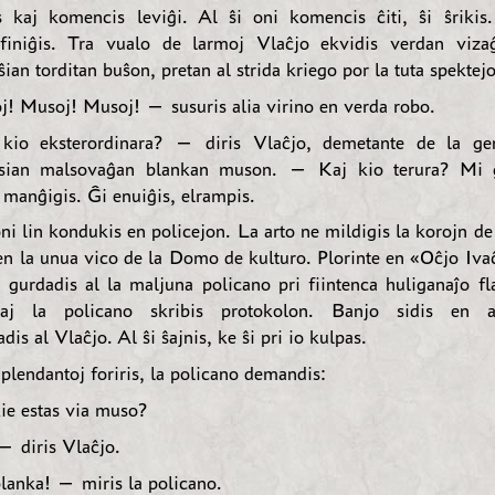
is kaj komencis leviĝi. Al ŝi oni komencis ĉiti, ŝi ŝrikis.
 finiĝis. Tra vualo de larmoj Vlaĉjo ekvidis verdan viza
ŝian torditan buŝon, pretan al strida kriego por la tuta spektejo
 Musoj! Musoj! — susuris alia virino en verda robo.
io eksterordinara? — diris Vlaĉjo, demetante de la ge
 sian malsovaĝan blankan muson. — Kaj kio terura? Mi 
 manĝigis. Ĝi enuiĝis, elrampis.
i lin kondukis en policejon. La arto ne mildigis la korojn de 
en la unua vico de la Domo de kulturo. Plorinte en «Oĉjo Ivaĉj
j gurdadis al la maljuna policano pri fiintenca huliganaĵo fl
aj la policano skribis protokolon. Banjo sidis en 
is al Vlaĉjo. Al ŝi ŝajnis, ke ŝi pri io kulpas.
plendantoj foriris, la policano demandis:
e estas via muso?
 diris Vlaĉjo.
anka! — miris la policano.