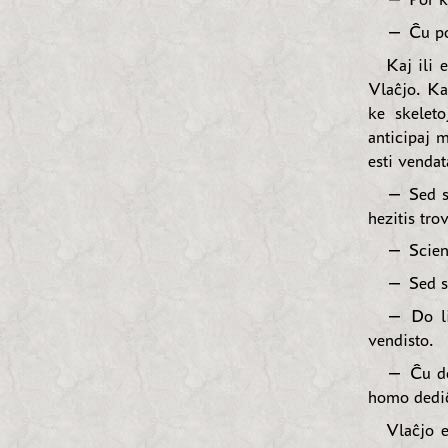
— Ĉu por
Kaj ili 
Vlaĉjo. Ka
ke skeleto
anticipaj 
esti vendat
— Sed se
hezitis tro
— Scienc
— Sed se
— Do li 
vendisto.
— Ĉu do
homo dediĉi
Vlaĉjo e