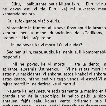
— Eliru, — balbutante, petis Milenuŝkin. — Eliru, vi n
ne devas esti ĉi tie. Eliru, kaj mi sukcesos me
kamarado majoro...
Kaj, sufokiĝante, Vlaĉjo eliris.
Alpreminte la frunton al la sava floso apud la lazaret
kaptinte per la mano duoncirklon de «Oerlikon», 
prononcis kiel sorĉparolon:
— Mi ne povas, ke vi mortu! Ĉu vi aŭdas?
Sed neniu lin, certe, aŭdis. Kaj neniu al li, komprenebl
respondis.
— Mi ne povas, ke vi mortu! — tra la dentoj, 
spirante, elpremis Ustimenko. — Vi ne rajtas morti! 
estas nur naskiĝanta! Vi ankoraŭ estos, knabo! Vi ankor
estas knabo, infano, sed via tago venos, vi estos! Vi 
rajtas morti! Mi ne deziras, ke vi mortu!
Nelaŭte kaj egalmezure estis tremanta la maŝino en 
granda sino de la vaporŝipo, la helico pelis la ŝip
antaŭen, fajfis sala, kolera vento, brileradis sub 
malvarma suno kurantaj ondoj, frapadis per domenpec