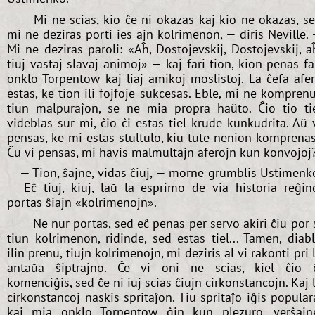
— Mi ne scias, kio ĉe ni okazas kaj kio ne okazas, s
mi ne deziras porti ies ajn kolrimenon, — diris Neville.
Mi ne deziras paroli: «Aĥ, Dostojevskij, Dostojevskij, a
tiuj vastaj slavaj animoj» — kaj fari tion, kion penas fa
onklo Torpentow kaj liaj amikoj moslistoj. La ĉefa afe
estas, ke tion ili fojfoje sukcesas. Eble, mi ne kompren
tiun malpuraĵon, se ne mia propra haŭto. Ĉio tio ti
videblas sur mi, ĉio ĉi estas tiel krude kunkudrita. Aŭ 
pensas, ke mi estas stultulo, kiu tute nenion komprena
Ĉu vi pensas, mi havis malmultajn aferojn kun konvojoj
— Tion, ŝajne, vidas ĉiuj, — morne grumblis Ustimenk
— Eĉ tiuj, kiuj, laŭ la esprimo de via historia reĝin
portas ŝiajn «kolrimenojn».
— Ne nur portas, sed eĉ penas per servo akiri ĉiu por 
tiun kolrimenon, ridinde, sed estas tiel... Tamen, diab
ilin prenu, tiujn kolrimenojn, mi deziris al vi rakonti pri 
antaŭa ŝiptrajno. Ĉe vi oni ne scias, kiel ĉio 
komenciĝis, sed ĉe ni iuj scias ĉiujn cirkonstancojn. Kaj 
cirkonstancoj naskis spritaĵon. Tiu spritaĵo iĝis popular
kaj mia onklo Torpentow ĝin kun plezuro, verŝajn