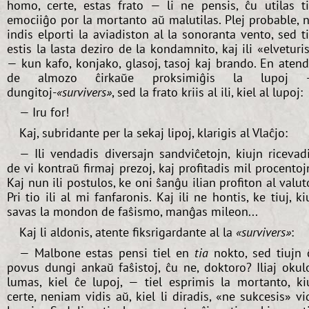
homo, certe, estas frato — li ne pensis, ĉu utilas t
emociiĝo por la mortanto aŭ malutilas. Plej probable, 
indis elporti la aviadiston al la sonoranta vento, sed t
estis la lasta deziro de la kondamnito, kaj ili «elveturi
— kun kafo, konjako, glasoj, tasoj kaj brando. En aten
de almozo ĉirkaŭe proksimiĝis la lupoj 
dungitoj-
«survivers»
, sed la frato kriis al ili, kiel al lupoj:
— Iru for!
Kaj, subridante per la sekaj lipoj, klarigis al Vlaĉjo:
— Ili vendadis diversajn sandviĉetojn, kiujn ricevad
de vi kontraŭ firmaj prezoj, kaj profitadis mil procentoj
Kaj nun ili postulos, ke oni ŝanĝu ilian profiton al valut
Pri tio ili al mi fanfaronis. Kaj ili ne hontis, ke tiuj, ki
savas la mondon de faŝismo, manĝas mileon...
Kaj li aldonis, atente fiksrigardante al la
«survivers»
:
— Malbone estas pensi tiel en
tia
nokto, sed tiujn 
povus dungi ankaŭ faŝistoj, ĉu ne, doktoro? Iliaj okul
lumas, kiel ĉe lupoj, — tiel esprimis la mortanto, ki
certe, neniam vidis aŭ, kiel li diradis, «ne sukcesis» vi