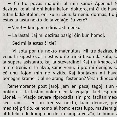
— Ĉu tio povas malutili al mia sano? Apenaŭ! 
dezirus, ke al ni oni kuiru kafon, doktoro, mi ĉi tie hav
tutan ladskatolon, oni kuiru ĉion. Ja neniu dormas, tio 
estas la lasta nokto de la vojaĝo, ĉu vere?
— Vere! — kun peno diris Ustimenko.
— La lasta! Kaj mi deziras pasigi ĝin kun homoj.
— Sed mi ja estas ĉi tie?
— Vi sola por tiu nokto malmultas. Mi tre deziras, 
venu la ŝipestro, al li estas utile trinki tason da kafo, k
la supera asistanto, kaj la stevardino! Kaj tiu knabo, k
min eltrenis el la akvo, same venu, li pro mi ĝeniĝas k
eĉ unu fojon min ne vizitis. Kaj konjakon mi hav
bonegan krome. Kial ne aranĝi festenon? Veran diboĉon
Rememorante post jaroj, jam en pacaj tagoj, tiun 
nokton — la lastan nokton en la vojaĝo, kiel esprim
Lionel, — Vlaĉjo severe riproĉadis sin pro facilanimec
sed tiam — en tiu freneza nokto, kiam denove, po
meditoj pri tio, ke homo al homo estas lupo, malfermiĝ
al li feliĉo de kompreno de tiu simpla veraĵo, ke homo 