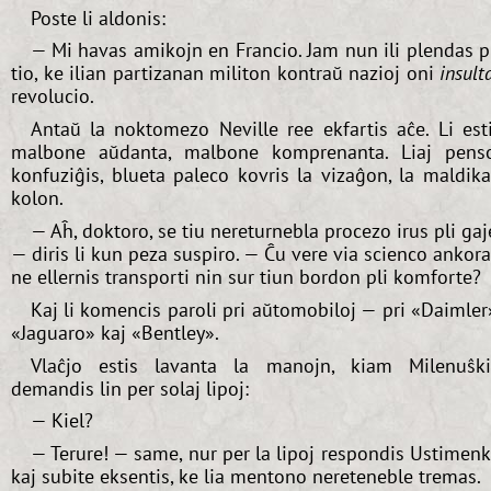
Poste li aldonis:
— Mi havas amikojn en Francio. Jam nun ili plendas p
tio, ke ilian partizanan militon kontraŭ nazioj oni
insult
revolucio.
Antaŭ la noktomezo Neville ree ekfartis aĉe. Li est
malbone aŭdanta, malbone komprenanta. Liaj pens
konfuziĝis, blueta paleco kovris la vizaĝon, la maldik
kolon.
— Aĥ, doktoro, se tiu nereturnebla procezo irus pli gaj
— diris li kun peza suspiro. — Ĉu vere via scienco ankor
ne ellernis transporti nin sur tiun bordon pli komforte?
Kaj li komencis paroli pri aŭtomobiloj — pri «Daimler
«Jaguaro» kaj «Bentley».
Vlaĉjo estis lavanta la manojn, kiam Milenuŝk
demandis lin per solaj lipoj:
— Kiel?
— Terure! — same, nur per la lipoj respondis Ustimen
kaj subite eksentis, ke lia mentono nereteneble tremas.