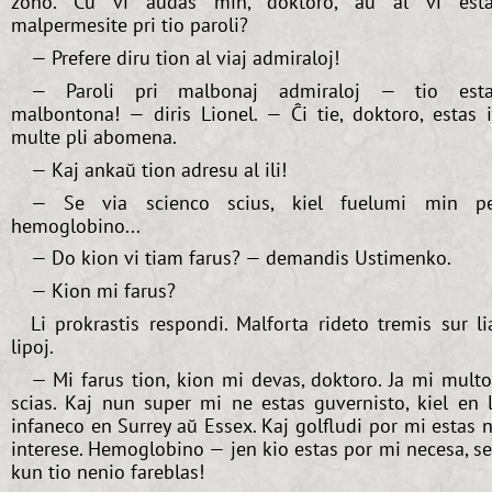
zono. Ĉu vi aŭdas min, doktoro, aŭ al vi est
malpermesite pri tio paroli?
— Prefere diru tion al viaj admiraloj!
— Paroli pri malbonaj admiraloj — tio esta
malbontona! — diris Lionel. — Ĉi tie, doktoro, estas 
multe pli abomena.
— Kaj ankaŭ tion adresu al ili!
— Se via scienco scius, kiel fuelumi min p
hemoglobino...
— Do kion vi tiam farus? — demandis Ustimenko.
— Kion mi farus?
Li prokrastis respondi. Malforta rideto tremis sur li
lipoj.
— Mi farus tion, kion mi devas, doktoro. Ja mi mult
scias. Kaj nun super mi ne estas guvernisto, kiel en 
infaneco en Surrey aŭ Essex. Kaj golfludi por mi estas 
interese. Hemoglobino — jen kio estas por mi necesa, s
kun tio nenio fareblas!