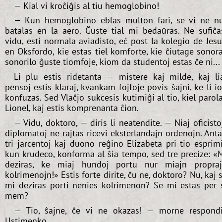
— Kial vi kroĉiĝis al tiu hemoglobino!
— Kun hemoglobino eblas multon fari, se vi ne n
batalas en la aero. Ĝuste tial mi bedaŭras. Ne sufiĉa
vidu, esti normala aviadisto, eĉ post la kolegio de Jes
en Oksfordo, kie estas tiel komforte, kie ĉiutage sonor
sonorilo ĝuste tiomfoje, kiom da studentoj estas ĉe ni...
Li plu estis ridetanta — mistere kaj milde, kaj li
pensoj estis klaraj, kvankam fojfoje povis ŝajni, ke li i
konfuzas. Sed Vlaĉjo sukcesis kutimiĝi al tio, kiel parol
Lionel, kaj estis komprenanta ĉion.
— Vidu, doktoro, — diris li neatendite. — Niaj oficisto
diplomatoj ne rajtas ricevi eksterlandajn ordenojn. Ant
tri jarcentoj kaj duono reĝino Elizabeta pri tio esprim
kun krudeco, konforma al ŝia tempo, sed tre precize: «
deziras, ke miaj hundoj portu nur miajn propra
kolrimenojn!» Estis forte dirite, ĉu ne, doktoro? Nu, kaj 
mi deziras porti nenies kolrimenon? Se mi estas per 
mem?
— Tio, ŝajne, ĉe vi ne okazas! — morne respond
Ustimenko.