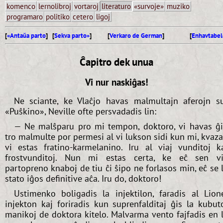
komenco
lernolibroj
vortaroj
literaturo
«survoje»
muziko
programaro
politiko
cetero
ligoj
[
«Antaŭa parto
] [
Sekva parto»
]
[
Verkaro de German
]
[
Enhavtabel
Ĉapitro dek unua
Vi nur naskiĝas!
Ne sciante, ke Vlaĉjo havas malmultajn aferojn s
«Puŝkino», Neville ofte persvadadis lin:
— Ne malŝparu pro mi tempon, doktoro, vi havas ĝ
tro malmulte por permesi al vi lukson sidi kun mi, kvaz
vi estas fratino-karmelanino. Iru al viaj vunditoj k
frostvunditoj. Nun mi estas certa, ke eĉ sen v
partopreno knaboj de tiu ĉi ŝipo ne forlasos min, eĉ se 
stato iĝos definitive aĉa. Iru do, doktoro!
Ustimenko boligadis la injektilon, faradis al Lion
injekton kaj foriradis kun suprenfalditaj ĝis la kubut
manikoj de doktora kitelo. Malvarma vento fajfadis en 