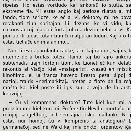
ripetas. Tio estas vortludo kaj ankoraŭ io stulta, s
ekstreme fia. Mi estas anglo kaj serioze rilatas al m
lando, tiom serioze, ke eĉ al vi, doktoro, mi ne pov
rerakonti tiun spritaĵon. Ili deziras, ke vi vidu, ki
cirkonstancoj iĝas pli fortaj ol nia deziro helpi al vi. K
por tio ili ludas tutan tiun ĉi malpuran ludon. Kaj pro t
estas tiel aĉe en mia animo...
Nun li estis parolanta raŭke, lace kaj rapide; ŝajnis, 
interne de li brulas kolera flamo, kaj tiu fajro ankor
subtenadis liajn fortojn tiom, ke Lionel eĉ kun detal
rakontis al Vlaĉjo, kiel «malaperis», kvazaŭ en misti
kinofilmo, el la franca haveno Bresto pezaj ŝipoj 
nazioj, trairis «nerimarkitaj» preter la floto de lia re
moŝto kaj kiel poste ili iĝis sur la vojo de la arkt
konvojoj.
— Ĉu vi komprenas, doktoro? Tute kiel kun mi, 
proksimume kiel kun mi. Prefere tiu Neville mortaĉu p
refojaj sangelfluoj, sed sen ajna risko niaflanke. Ni 
estas nur homoj. Ĉu vi komprenis la analogion? 
germanaĉoj, sed ne Ward kaj mia onklo Torpentow iĝ