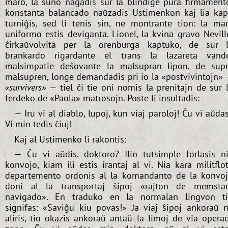
maro, la suno naĝadis sur la blindige pura firmament
konstanta balancado naŭzadis Ustimenkon kaj lia ka
turniĝis, sed li tenis sin, ne montrante tion: la ma
uniformo estis deviganta. Lionel, la kvina gravo Nevill
ĉirkaŭvolvita per la orenburga kaptuko, de sur 
brankardo rigardante el trans la lazareta vand
malsimpatie deŝovante la malsupran lipon, de sup
malsupren, longe demandadis pri io la «postvivintojn»
«survivers»
— tiel ĉi tie oni nomis la prenitajn de sur 
ferdeko de «Paola» matrosojn. Poste li insultadis:
— Iru vi al diablo, lupoj, kun viaj paroloj! Ĉu vi aŭda
Vi min tedis ĉiuj!
Kaj al Ustimenko li rakontis:
— Ĉu vi aŭdis, doktoro? Ilin tutsimple forlasis n
konvojo, kiam ili estis irantaj al vi. Nia kara militflo
departemento ordonis al la komandanto de la konvo
doni al la transportaj ŝipoj «rajton de memsta
navigado». En traduko en la normalan lingvon t
signifas: «Saviĝu kiu povas!» Ja viaj ŝipoj ankoraŭ 
aliris, tio okazis ankoraŭ antaŭ la limoj de via opera