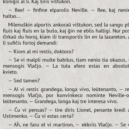
kliniĝis al li. Kaj ŝiris viŝtukon.
— Ree! — finfine elparolis Neville. — Ree, kaj neni
haltas...
Milenuŝkin alportis ankoraŭ viŝtukon, sed la sango p
fluis kaj fluis en la buŝo, kaj ĝin ne eblis haltigi. Nur po
ĉirkaŭ du horoj, kiam ili transportis lin en la lazareton, 
li sufiĉis fortoj demandi:
— Kiom al mi restis, doktoro?
— Se vi malpli multe babilus, tiam nenio tia okazus,
mensogis Vlaĉjo. — La tuta afero estas en absolu
kvieto.
— Sed tamen?
— Al vi restis grandega, longa vivo, leŭtenanto, — r
mensogis Vlaĉjo, por konvinkeco nominte Neville-
leŭtenanto. — Grandega, longa kaj tre interesa vivo.
— Ĉu vi pensas? — tire diris Lionel, penante kredi 
Ustimenko. — Ĉu vi estas certa?
— Aĥ, ne faru el vi martiron, — ekkriis Vlaĉjo. — Se 