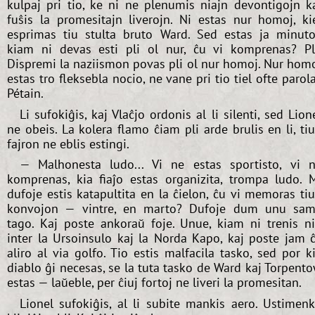
kulpaj pri tio, ke ni ne plenumis niajn devontigojn k
fuŝis la promesitajn liverojn. Ni estas nur homoj, ki
esprimas tiu stulta bruto Ward. Sed estas ja minuto
kiam ni devas esti pli ol nur, ĉu vi komprenas? Pl
Dispremi la naziismon povas pli ol nur homoj. Nur hom
estas tro fleksebla nocio, ne vane pri tio tiel ofte parol
Pétain.
Li sufokiĝis, kaj Vlaĉjo ordonis al li silenti, sed Lion
ne obeis. La kolera flamo ĉiam pli arde brulis en li, ti
fajron ne eblis estingi.
— Malhonesta ludo... Vi ne estas sportisto, vi 
komprenas, kia fiaĵo estas organizita, trompa ludo. 
dufoje estis katapultita en la ĉielon, ĉu vi memoras ti
konvojon — vintre, en marto? Dufoje dum unu sa
tago. Kaj poste ankoraŭ foje. Unue, kiam ni trenis n
inter la Ursoinsulo kaj la Norda Kapo, kaj poste jam 
aliro al via golfo. Tio estis malfacila tasko, sed por k
diablo ĝi necesas, se la tuta tasko de Ward kaj Torpent
estas — laŭeble, per ĉiuj fortoj ne liveri la promesitan.
Lionel sufokiĝis, al li subite mankis aero. Ustimen