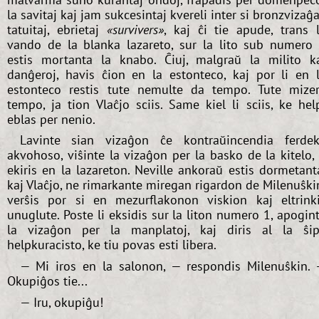
la savitaj kaj jam sukcesintaj kvereli inter si bronzvizaĝa
tatuitaj, ebrietaj
«survivers»
, kaj ĉi tie apude, trans 
vando de la blanka lazareto, sur la lito sub numero
estis mortanta la knabo. Ĉiuj, malgraŭ la milito k
danĝeroj, havis ĉion en la estonteco, kaj por li en 
estonteco restis tute nemulte da tempo. Tute mize
tempo, ja tion Vlaĉjo sciis. Same kiel li sciis, ke hel
eblas per nenio.
Lavinte sian vizaĝon ĉe kontraŭincendia ferde
akvohoso, viŝinte la vizaĝon per la basko de la kitelo, 
ekiris en la lazareton. Neville ankoraŭ estis dormetant
kaj Vlaĉjo, ne rimarkante miregan rigardon de Milenuŝki
verŝis por si en mezurflakonon viskion kaj eltrink
unuglute. Poste li eksidis sur la liton numero 1, apogin
la vizaĝon per la manplatoj, kaj diris al la ŝi
helpkuracisto, ke tiu povas esti libera.
— Mi iros en la salonon, — respondis Milenuŝkin.
Okupiĝos tie...
— Iru, okupiĝu!