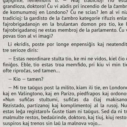
gajiĝinte, rememoris li. — Niaj tradicioj! Tio est
grandioza, doktoro! Ĉu vi aŭdis pri incendio de la ĉamb
de komunumoj en Londono? Ĉu ne scias? Jen al vi ni
tradicioj: la gardisto de la ĉambro kategorie rifuzis enla
fajrobrigadanojn en la brulantan domon pro tio, ke 
fajrobrigadanoj ne estas membroj de la parlamento. Ĉu 
povas tion al vi imagi?
Li ekridis, poste por longe enpensiĝis kaj neatendi
tre serioze diris:
— Estas neordinare stulta tio, ke mi ne vidos, kiel ĉio 
finiĝos. Eble, tio estas troa memfido, pri kiu vi min ti
ofte riproĉas, sed tamen...
— Kio — tamen?
— Mi tre taŭgus post la milito, kiam ili tie, en London
kaj en Vaŝingtono, kaj en Parizo, piedfrapos kaj ordono
«Nun sufiĉas stultumi, sufiĉas da ĉiaj makisano
Rezistado, partizanoj kaj komplimentoj al la rusoj. N
estas leĝa registaro!» Ĝuste tiam ni taŭgus. Sed da ni t
malmulte restos, bedaŭrinde, doktoro, kaj tiuj, kiuj resto
suspiros kaj trenos sin laŭ la malnova vojo...