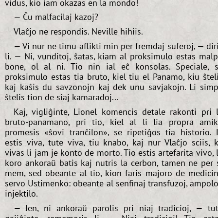
vidus, kio iam okazas en la mondo!
— Ĉu malfacilaj kazoj?
Vlaĉjo ne respondis. Neville hihiis.
— Vi nur ne timu aflikti min per fremdaj suferoj, — dir
li. — Ni, vunditoj, ŝatas, kiam al proksimulo estas malp
bone, ol al ni. Tio nin ial eĉ konsolas. Speciale, 
proksimulo estas tia bruto, kiel tiu el Panamo, kiu ŝtel
kaj kaŝis du savzonojn kaj dek unu savjakojn. Li sim
ŝtelis tion de siaj kamaradoj...
Kaj, vigliĝinte, Lionel komencis detale rakonti pri 
bruto-panamano, pri tio, kiel al li lia propra ami
promesis «ŝovi tranĉilon», se ripetiĝos tia historio. 
estis viva, tute viva, tiu knabo, kaj nur Vlaĉjo sciis, 
vivas li jam je konto de morto. Tio estis artefarita vivo, 
koro ankoraŭ batis kaj nutris la cerbon, tamen ne per 
mem, sed obeante al tio, kion faris majoro de medici
servo Ustimenko: obeante al senfinaj transfuzoj, ampolo
injektilo.
— Jen, ni ankoraŭ parolis pri niaj tradicioj, — tu