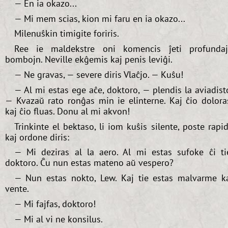
— En ia okazo...
— Mi mem scias, kion mi faru en ia okazo...
Milenuŝkin timigite foriris.
Ree ie maldekstre oni komencis ĵeti profunda
bombojn. Neville ekĝemis kaj penis leviĝi.
— Ne gravas, — severe diris Vlaĉjo. — Kuŝu!
— Al mi estas ege aĉe, doktoro, — plendis la aviadist
— Kvazaŭ rato ronĝas min ie elinterne. Kaj ĉio dolora
kaj ĉio fluas. Donu al mi akvon!
Trinkinte el bektaso, li iom kuŝis silente, poste rapi
kaj ordone diris:
— Mi deziras al la aero. Al mi estas sufoke ĉi ti
doktoro. Ĉu nun estas mateno aŭ vespero?
— Nun estas nokto, Lew. Kaj tie estas malvarme k
vente.
— Mi fajfas, doktoro!
— Mi al vi ne konsilus.