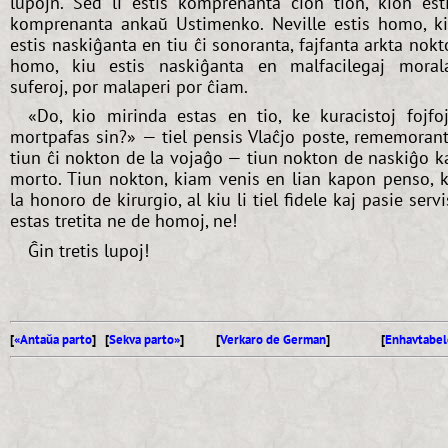
lupojn. Sed li estis komprenanta ĉion tion, kion est
komprenanta ankaŭ Ustimenko. Neville estis homo, k
estis naskiĝanta en tiu ĉi sonoranta, fajfanta arkta nokt
homo, kiu estis naskiĝanta en malfacilegaj moral
suferoj, por malaperi por ĉiam.
«Do, kio mirinda estas en tio, ke kuracistoj fojfo
mortpafas sin?» — tiel pensis Vlaĉjo poste, rememoran
tiun ĉi nokton de la vojaĝo — tiun nokton de naskiĝo k
morto. Tiun nokton, kiam venis en lian kapon penso, 
la honoro de kirurgio, al kiu li tiel fidele kaj pasie servi
estas tretita ne de homoj, ne!
Ĝin tretis lupoj!
[
«Antaŭa parto
] [
Sekva parto»
]
[
Verkaro de German
]
[
Enhavtabel