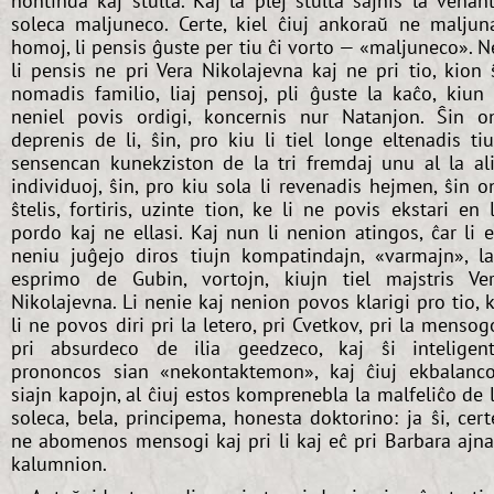
hontinda kaj stulta. Kaj la plej stulta ŝajnis la venan
soleca maljuneco. Certe, kiel ĉiuj ankoraŭ ne maljun
homoj, li pensis ĝuste per tiu ĉi vorto — «maljuneco». N
li pensis ne pri Vera Nikolajevna kaj ne pri tio, kion 
nomadis familio, liaj pensoj, pli ĝuste la kaĉo, kiun 
neniel povis ordigi, koncernis nur Natanjon. Ŝin o
deprenis de li, ŝin, pro kiu li tiel longe eltenadis ti
sensencan kunekziston de la tri fremdaj unu al la al
individuoj, ŝin, pro kiu sola li revenadis hejmen, ŝin o
ŝtelis, fortiris, uzinte tion, ke li ne povis ekstari en 
pordo kaj ne ellasi. Kaj nun li nenion atingos, ĉar li 
neniu juĝejo diros tiujn kompatindajn, «varmajn», l
esprimo de Gubin, vortojn, kiujn tiel majstris Ve
Nikolajevna. Li nenie kaj nenion povos klarigi pro tio, 
li ne povos diri pri la letero, pri Cvetkov, pri la mensog
pri absurdeco de ilia geedzeco, kaj ŝi inteligen
prononcos sian «nekontaktemon», kaj ĉiuj ekbalanc
siajn kapojn, al ĉiuj estos komprenebla la malfeliĉo de 
soleca, bela, principema, honesta doktorino: ja ŝi, cert
ne abomenos mensogi kaj pri li kaj eĉ pri Barbara ajn
kalumnion.