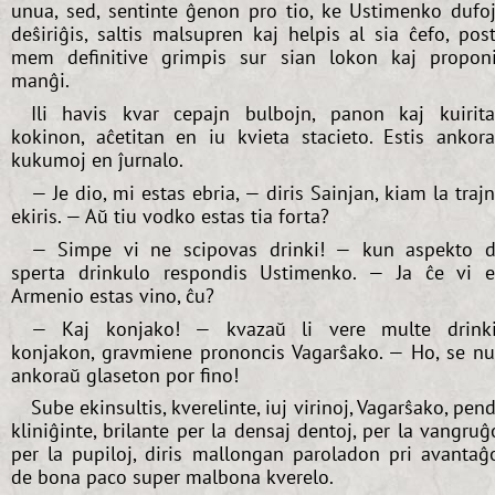
unua, sed, sentinte ĝenon pro tio, ke Ustimenko dufo
deŝiriĝis, saltis malsupren kaj helpis al sia ĉefo, pos
mem definitive grimpis sur sian lokon kaj propon
manĝi.
Ili havis kvar cepajn bulbojn, panon kaj kuirit
kokinon, aĉetitan en iu kvieta stacieto. Estis ankor
kukumoj en ĵurnalo.
— Je dio, mi estas ebria, — diris Sainjan, kiam la traj
ekiris. — Aŭ tiu vodko estas tia forta?
— Simpe vi ne scipovas drinki! — kun aspekto 
sperta drinkulo respondis Ustimenko. — Ja ĉe vi 
Armenio estas vino, ĉu?
— Kaj konjako! — kvazaŭ li vere multe drink
konjakon, gravmiene prononcis Vagarŝako. — Ho, se n
ankoraŭ glaseton por fino!
Sube ekinsultis, kverelinte, iuj virinoj, Vagarŝako, pen
kliniĝinte, brilante per la densaj dentoj, per la vangruĝ
per la pupiloj, diris mallongan paroladon pri avantaĝ
de bona paco super malbona kverelo.