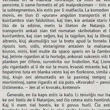
pensinte, li same formetis eĉ pli malproksimen — tiris 
la subtegmenton, kio estis por li malfacila. La komodon 
movis, en tiun ĉi «puran» angulon transportis el 
kuirĉambro sian faldoliton, kaj tien, kie antaŭe staris 
lito de la edzino, metis la liteton de Natanjo. 
transportis ankaŭ sian tiel nomatan skribotabon el 
kuirĉambro, kaj sian seĝon, kaj la tajpilon, kaj la libro
altrenis, kiuj akumuliĝis sur la breto apud la fornelo. 
ripozis iom, sidis, elstariginte antaŭen la malsan
kruron, miris, kiel multe da spaco aperis en la ĉambr
kaj, ĵetinte rigardon al la horloĝo, ankoraŭ sukcesis viŝi 
plankon per ĉifono, survolvita sur ŝvabrilon. Kaj Lion
plu rigardadis al li de sur la muro, kvazaŭ mirante, kaj 
bopatrino tuta en blanka vesto kaj en florkrono, simila 
tiuj, kiujn oni almuntadis en la pasintaj tempoj 
mortintinoj, same rigardis el sia puto. «Kvoraks! — pens
Ustimenko. — Jen al vi kvoraks, kreteno!»
Ĝenerale, en lia kapo estis ia kaĉo. Li teruriĝis nur tia
ke oni ŝtelis de li Natanjon, sed ĉio cetera estis hontind
Kaj li mem tiel hontis, ke li povus hurli. Ĉio est