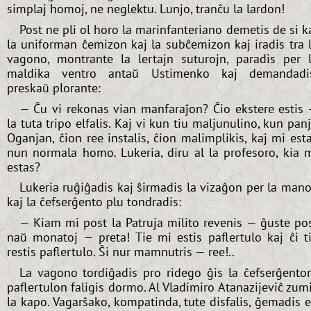
simplaj homoj, ne neglektu. Lunjo, tranĉu la lardon!
Post ne pli ol horo la marinfanteriano demetis de si k
la uniforman ĉemizon kaj la subĉemizon kaj iradis tra 
vagono, montrante la lertajn suturojn, paradis per 
maldika ventro antaŭ Ustimenko kaj demandadi
preskaŭ plorante:
— Ĉu vi rekonas vian manfaraĵon? Ĉio ekstere estis
la tuta tripo elfalis. Kaj vi kun tiu maljunulino, kun pan
Oganjan, ĉion ree instalis, ĉion malimplikis, kaj mi est
nun normala homo. Lukeria, diru al la profesoro, kia 
estas?
Lukeria ruĝiĝadis kaj ŝirmadis la vizaĝon per la mano
kaj la ĉefserĝento plu tondradis:
— Kiam mi post la Patruja milito revenis — ĝuste po
naŭ monatoj — preta! Tie mi estis paflertulo kaj ĉi t
restis paflertulo. Ŝi nur mamnutris — ree!..
La vagono tordiĝadis pro ridego ĝis la ĉefserĝento
paflertulon faligis dormo. Al Vladimiro Atanazijeviĉ zum
la kapo. Vagarŝako, kompatinda, tute disfalis, ĝemadis 