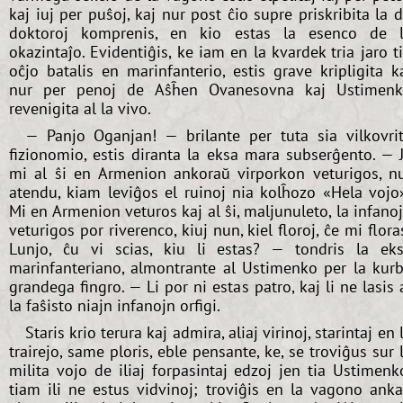
kaj iuj per puŝoj, kaj nur post ĉio supre priskribita la 
doktoroj komprenis, en kio estas la esenco de 
okazintaĵo. Evidentiĝis, ke iam en la kvardek tria jaro t
oĉjo batalis en marinfanterio, estis grave kripligita k
nur per penoj de Aŝĥen Ovanesovna kaj Ustimen
revenigita al la vivo.
— Panjo Oganjan! — brilante per tuta sia vilkovri
fizionomio, estis diranta la eksa mara subserĝento. — 
mi al ŝi en Armenion ankoraŭ virporkon veturigos, n
atendu, kiam leviĝos el ruinoj nia kolĥozo «Hela vojo
Mi en Armenion veturos kaj al ŝi, maljunuleto, la infano
veturigos por riverenco, kiuj nun, kiel floroj, ĉe mi flora
Lunjo, ĉu vi scias, kiu li estas? — tondris la ek
marinfanteriano, almontrante al Ustimenko per la kur
grandega fingro. — Li por ni estas patro, kaj li ne lasis 
la faŝisto niajn infanojn orfigi.
Staris krio terura kaj admira, aliaj virinoj, starintaj en 
trairejo, same ploris, eble pensante, ke, se troviĝus sur 
milita vojo de iliaj forpasintaj edzoj jen tia Ustimenk
tiam ili ne estus vidvinoj; troviĝis en la vagono ank