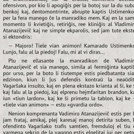
ofensivon, por kio li apogiĝis per la botoj sur la du sub
benkoj kaj, dentomontrinte, abrupte kaptis Ustimenk
per la fera manego ĉe la manradiko mem. Kaj en la sa
momento li kvietiĝis, retiriĝis, ree kliniĝis al Vladimi
Atanazijeviĉ kaj ne simple ekparolis, sed jam tute ekst
si ektondris:
— Majoro! Tiele vian animon! Kamarado Ustimenk
Lunjo, falu al la piedoj! Falu, mi al vi diras...
Plu ne ellasante la manradikon de Vladimir
Atanazijeviĉ el sia manego, simila al fermiĝinta kapti
por urso, per la boto li tiutempe estis piedbatanta si
edzinon, kiun li ĵus defendis kontraŭ la neaŭdi
Vagarŝaka insulto, kaj en plena ekstazo krianta al ŝi, ke 
kaj falu al la piedoj, kaj elprenu hejmfaritan brandon, k
iun «tiun lardon», kaj ke ŝi primetu la tablon, kaj ke
«tiele vian animon» — estu «gvardia ordo».
Nenion komprenanta Vadimiro Atanazijeviĉ estis per 
jam frataj, amikaj, plej karesaj manoj detirita suben, 
ofendinto Vagarŝako trafis samtien, fremduloj el tiu 
varmega sekcio de la vagono estis elpelitaj iuj per peto