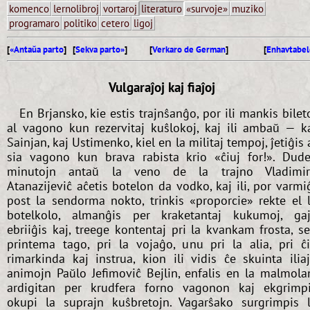
komenco
lernolibroj
vortaroj
literaturo
«survoje»
muziko
programaro
politiko
cetero
ligoj
[
«Antaŭa parto
] [
Sekva parto»
]
[
Verkaro de German
]
[
Enhavtabel
Vulgaraĵoj kaj fiaĵoj
En Brjansko, kie estis trajnŝanĝo, por ili mankis bilet
al vagono kun rezervitaj kuŝlokoj, kaj ili ambaŭ — k
Sainjan, kaj Ustimenko, kiel en la militaj tempoj, ĵetiĝis 
sia vagono kun brava rabista krio «ĉiuj for!». Dud
minutojn antaŭ la veno de la trajno Vladimi
Atanazijeviĉ aĉetis botelon da vodko, kaj ili, por varmi
post la sendorma nokto, trinkis «proporcie» rekte el 
botelkolo, almanĝis per kraketantaj kukumoj, ga
ebriiĝis kaj, treege kontentaj pri la kvankam frosta, s
printema tago, pri la vojaĝo, unu pri la alia, pri ĉ
rimarkinda kaj instrua, kion ili vidis ĉe skuinta ilia
animojn Paŭlo Jefimoviĉ Bejlin, enfalis en la malmola
ardigitan per krudfera forno vagonon kaj ekgrimp
okupi la suprajn kuŝbretojn. Vagarŝako surgrimpis 