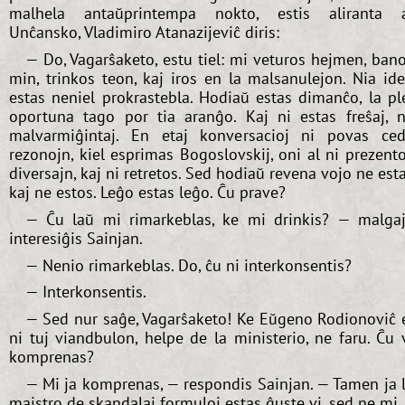
malhela antaŭprintempa nokto, estis aliranta 
Unĉansko, Vladimiro Atanazijeviĉ diris:
— Do, Vagarŝaketo, estu tiel: mi veturos hejmen, ban
min, trinkos teon, kaj iros en la malsanulejon. Nia id
estas neniel prokrastebla. Hodiaŭ estas dimanĉo, la pl
oportuna tago por tia aranĝo. Kaj ni estas freŝaj, 
malvarmiĝintaj. En etaj konversacioj ni povas ced
rezonojn, kiel esprimas Bogoslovskij, oni al ni prezent
diversajn, kaj ni retretos. Sed hodiaŭ revena vojo ne est
kaj ne estos. Leĝo estas leĝo. Ĉu prave?
— Ĉu laŭ mi rimarkeblas, ke mi drinkis? — malga
interesiĝis Sainjan.
— Nenio rimarkeblas. Do, ĉu ni interkonsentis?
— Interkonsentis.
— Sed nur saĝe, Vagarŝaketo! Ke Eŭgeno Rodionoviĉ 
ni tuj viandbulon, helpe de la ministerio, ne faru. Ĉu 
komprenas?
— Mi ja komprenas, — respondis Sainjan. — Tamen ja 
majstro de skandalaj formuloj estas ĝuste vi, sed ne mi..