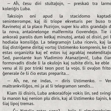
— Aĥ, ĉesu diri stultaĵojn, — preskaŭ tra larm
koleriĝis Luba.
Taksiojn oni apud la stacidomo kaptadi
seninterrompe, kaj ili triope ekveturis per buso t
Ravinetoj al la placo Puzirjov, super kiu altis grandaĵo 
la nova, antaŭnelonge malfermita ĉiovendejo. Tie i
ankoraŭ parolis dum kelkaj minutoj, antaŭ ol disiri, pri 
hodiaŭa konsiliĝo. La telegramojn Luba ricevis, kaj l
ŝiaj distriĝeme diritaj vortoj Ustimenko komprenis, ke ĉ
estas organizita kaj eĉ estos iuj agrablaj neatenditaĵo
Sed, parolante kun Vladimiro Atanazijeviĉ, Luba ĉi
formovadis disde li la okulojn kaj subite diris, ke eble 
venu al ili por trinki teon post la vojo, ŝi ovaĵon frito
ĝenerale ĉe ŝi ĉio estas preparita...
— Aĥ, ne, ne indas, — diris Ustimenko. — Ve
maltrankviliĝos, mi ja al ŝi telegramon sendis...
Kiam ili disiris, Luba ankoraŭfoje vokis lin, sed sving
la manon kaj nenion plu diris, kaj al Ustimenko ŝajnis, 
ŝiaj lipoj tremas.
— Ĉu Natalia estas sana? — kriis li elmalproksim