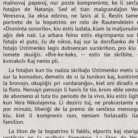
malnovaj paperoj, nur poste kompreninte, ke li serĉ
fotaĵon de Natanjo. Sed eĉ tian malgrandaĵon Ve
Veresova, lia eksa edzino, ne lasis al li. Restis tam
portreto de la bopatrino en rolo de Rautendelein 
«Droninta sonorilo», kiu estis ludata, kiam la maljunuli
aĝis dek naŭ. La arbara feino estis elgrimpanta sur 
fotaĵo el puto, ĉu de nikso, kaj sur la dorsflanko de 
fotaĵo Ustimenko legis dubsencan surskribon, pro kiu 
iomete skuiĝis. «Bre-ke-keks, — estis tie skribite,
kvoraks!» Kaj nenio pli.
La fotaĵon kun tiu naŭza skribaĵo Ustimenko metis i
sur la komodon, demetis de si la tunikon kaj, kuntirin
la brovojn, okupiĝis pri «ordaranĝo», kiel oni diradis 
la floto. Neniajn pensojn li havis ĉe tio, krom eble sent
de abomeno al tuta tiu periodo de la vivo, kiu estis ligi
kun Vera Nikolajevna. Li deziris tuj, ne prokrastante 
por minuto, liberiĝi de la premo de senĉesa mensog
kiu, kiel li komprenis nun, neniam forlasadis li
familion.
La liton de la bopatrino li faldis, elportis kaj starig
vertikale en la malhela formetejo. La liton de Ver