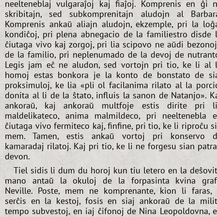
neelteneblaj vulgaraĵoj kaj fiaĵoj. Komprenis en ĝi 
skribitajn, sed subkomprenitajn aludojn al Barbar
Komprenis ankaŭ aliajn aludojn, ekzemple, pri la loĝ
kondiĉoj, pri plena abnegacio de la familiestro disde 
ĉiutaga vivo kaj zorgoj, pri lia scipovo ne aŭdi bezono
de la familio, pri neplenumado de la devoj de nutrant
Legis jam eĉ ne aludon, sed vortojn pri tio, ke li al 
homoj estas bonkora je la konto de bonstato de si
proksimuloj, ke lia «pli ol facilanima rilato al la porci
donita al li de la ŝtato, influis la sanon de Natanjo». K
ankoraŭ, kaj ankoraŭ multfoje estis dirite pri l
maldelikateco, anima malmildeco, pri neeltenebla 
ĉiutaga vivo fermiteco kaj, finfine, pri tio, ke li riproĉu s
mem. Tamen, estis ankaŭ vortoj pri konservo 
kamaradaj rilatoj. Kaj pri tio, ke li ne forgesu sian patr
devon.
Tiel sidis li dum du horoj kun tiu letero en la deŝovi
mano antaŭ la okuloj de la forpasinta kvina gra
Neville. Poste, mem ne komprenante, kion li faras, 
serĉis en la kestoj, fosis en siaj ankoraŭ de la mili
tempo subvestoj, en iaj ĉifonoj de Nina Leopoldovna, 