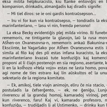
eksa milita helpkuracisto, kiu flanke enŝoviĝis en 
kompanion, drinkadis, almanĝadis kaj diradis signife:
— Mi tiel diros: se ie oni gardis kontraŭsepson...
— Iru vi for kun via kontraŭsepso, — tondradis la ek
marinfanteriano, — lasu vi nin, fremda persono!
La eksa Becky evidentiĝis plej milda virino. Ili funeb
rememoris, ne tintigante la glasojn, laŭ la rusa mor
Aŝĥen-on Ovanesovna-n, rememoris ankaŭ Bakunina-
Eksciinte, ke Vagarŝako por Aŝĥen Ovanesovna estis 
simila al filo kaj des pli estas infana kuracisto, la ek
marinfanteriano kvazaŭ tute konfuziĝis kaj komenc
proponi al li ĉiajn postenojn en sia regiono, asertante, 
li en la kolĥozo «Hela vojo» estas ne lasta homo, pov
agi nome de ties estraro kaj lin aŭskultos eĉ la un
sekretario de la regiona komitato.
— Ek, amikoj, tiele viajn animojn, eliru ĉe nia stacio,
postuladis la ĉefserĝento, — ek, ne ĝeniĝu, Lunj
riverencu al la grandaj homoj, kamaradoj virinoj, pe
kun riverenco, faru! Kaj vi, kamarado profesoro, 
konfuziĝu, — trudiĝadis li al Ustimenko, — drinku kun 