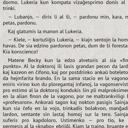
dormo. Lukeria kun kompata vizaĝesprimo donis al 
trinki.
— Lubanjo, — diris li al ŝi, — pardonu min, kara, 
petas, pardonu.
Kaj glatumis la manon al Lukeria.
— Kiele, — kortuŝiĝis Lukeria, — kiajn sentojn la ho
havas. De sia edzino pardonon petas, dum de ŝi foresta
Kia konscienco!
Matene Becky kun la edzo alveturis al sia «fi
punkto». Al la doktoroj ili lasis grandan pecon da lar
kaj kazeon en ĉifono, kaj por postdrinko ankaŭ botelet
da hejmfarita brando. En la sama stacio en la vagon
eniris virino kun du ploregantaj infanoj, la vagonservis
pro estimo al la doktoroj kondukis ŝin pli malproksime
en la alian finon de la vagono, por ne maltrankviligi 
«profesoron». Ankoraŭ tagon kaj nokton pasigis Sainj
kun sia ĉefo en la vojo, trinkadis bolakvon, manĝad
lardon, sentante sin lastaj homoj sur la tero. Sainj
suferis pro kapdoloro, Ustimenko — pro tio, ke 
permesis al la «knabo» ebriiĝi. Kiam la trajno, bruante 