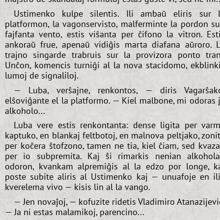
Ustimenko kulpe silentis. Ili ambaŭ eliris sur 
platformon, la vagonservisto, malferminte la pordon s
fajfanta vento, estis viŝanta per ĉifono la vitron. Est
ankoraŭ frue, apenaŭ vidiĝis marta diafana aŭroro. 
trajno singarde trabruis sur la provizora ponto tra
Unĉon, komencis turniĝi al la nova stacidomo, ekblink
lumoj de signaliloj.
— Luba, verŝajne, renkontos, — diris Vagarŝak
elŝoviĝante el la platformo. — Kiel malbone, mi odoras 
alkoholo...
Luba vere estis renkontanta: dense ligita per var
kaptuko, en blankaj feltbotoj, en malnova peltjako, zoni
per koĉera ŝtofzono, tamen ne tia, kiel ĉiam, sed kvaz
per io subpremita. Kaj ŝi rimarkis nenian alkohol
odoron, kvankam alpremiĝis al la edzo por longe, k
poste subite aliris al Ustimenko kaj — unuafoje en il
kverelema vivo — kisis lin al la vango.
— Jen novaĵoj, — kofuzite ridetis Vladimiro Atanazijevi
— Ja ni estas malamikoj, parencino...