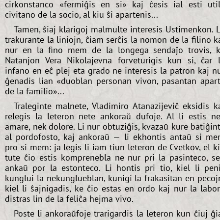
cirkonstanco «fermiĝis en si» kaj ĉesis ial esti uti
civitano de la socio, al kiu ŝi apartenis...
Tamen, ŝiaj klarigoj malmulte interesis Ustimenkon. L
trakurante la liniojn, ĉiam serĉis la nomon de la filino k
nur en la fino mem de la longega sendaĵo trovis, 
Natanjon Vera Nikolajevna forveturigis kun si, ĉar 
infano en eĉ plej eta grado ne interesis la patron kaj n
ĝenadis lian «duoblan personan vivon, pasantan apar
de la familio»...
Traleginte malnete, Vladimiro Atanazijeviĉ eksidis k
relegis la leteron nete ankoraŭ dufoje. Al li estis n
amare, nek dolore. Li nur obtuziĝis, kvazaŭ kure batiĝin
al pordofosto, kaj ankoraŭ — li ekhontis antaŭ si m
pro si mem: ja legis li iam tiun leteron de Cvetkov, el k
tute ĉio estis komprenebla ne nur pri la pasinteco, s
ankaŭ por la estonteco. Li hontis pri tio, kiel li pen
kunglui la nekunglueblan, kunigi la frakasitan en pecoj
kiel li ŝajnigadis, ke ĉio estas en ordo kaj nur la labo
distras lin de la feliĉa hejma vivo.
Poste li ankoraŭfoje trarigardis la leteron kun ĉiuj ĝi