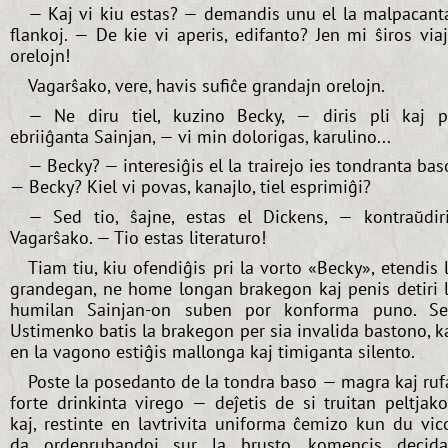
— Kaj vi kiu estas? — demandis unu el la malpacant
flankoj. — De kie vi aperis, edifanto? Jen mi ŝiros via
orelojn!
Vagarŝako, vere, havis sufiĉe grandajn orelojn.
— Ne diru tiel, kuzino Becky, — diris pli kaj p
ebriiĝanta Sainjan, — vi min dolorigas, karulino...
— Becky? — interesiĝis el la trairejo ies tondranta bas
— Becky? Kiel vi povas, kanajlo, tiel esprimiĝi?
— Sed tio, ŝajne, estas el Dickens, — kontraŭdir
Vagarŝako. — Tio estas literaturo!
Tiam tiu, kiu ofendiĝis pri la vorto «Becky», etendis 
grandegan, ne home longan brakegon kaj penis detiri 
humilan Sainjan-on suben por konforma puno. S
Ustimenko batis la brakegon per sia invalida bastono, k
en la vagono estiĝis mallonga kaj timiganta silento.
Poste la posedanto de la tondra baso — magra kaj ruf
forte drinkinta virego — deĵetis de si truitan peltjak
kaj, restinte en lavtrivita uniforma ĉemizo kun du vic
da ordenrubandoj sur la brusto, komencis decid