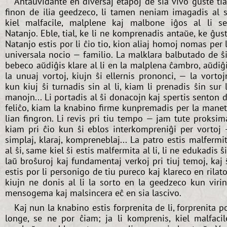
Antaŭvidante en diversaj etapoj de sia vivo ĝuste ti
finon de ilia geedzeco, li tamen neniam imagadis al s
kiel malfacile, malplene kaj malbone iĝos al li s
Natanjo. Eble, tial, ke li ne komprenadis antaŭe, ke ĝus
Natanjo estis por li ĉio tio, kion aliaj homoj nomas per 
universala nocio — familio. La malklara balbutado de ŝ
bebeco aŭdiĝis klare al li en la malplena ĉambro, aŭdiĝ
la unuaj vortoj, kiujn ŝi ellernis prononci, — la vortoj
kun kiuj ŝi turnadis sin al li, kiam li prenadis ŝin sur 
manojn... Li portadis al ŝi donacojn kaj spertis senton 
feliĉo, kiam la knabino firme kunpremadis per la mane
lian fingron. Li revis pri tiu tempo — jam tute proksim
kiam pri ĉio kun ŝi eblos interkompreniĝi per vortoj
simplaj, klaraj, kompreneblaj... La patro estis malfermi
al ŝi, same kiel ŝi estis malfermita al li, li ne edukadis ŝ
laŭ broŝuroj kaj fundamentaj verkoj pri tiuj temoj, kaj 
estis por li personigo de tiu pureco kaj klareco en rilato
kiujn ne donis al li la sorto en la geedzeco kun viri
mensogema kaj malsincera eĉ en sia lascivo.
Kaj nun la knabino estis forprenita de li, forprenita p
longe, se ne por ĉiam; ja li komprenis, kiel malfacil