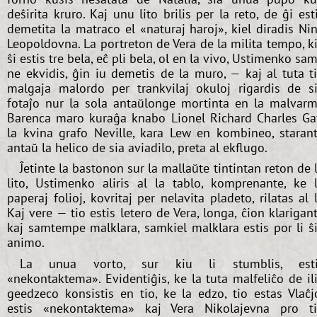
deŝirita kruro. Kaj unu lito brilis per la reto, de ĝi est
demetita la matraco el «naturaj haroj», kiel diradis Ni
Leopoldovna. La portreton de Vera de la milita tempo, k
ŝi estis tre bela, eĉ pli bela, ol en la vivo, Ustimenko sa
ne ekvidis, ĝin iu demetis de la muro, — kaj al tuta t
malgaja malordo per trankvilaj okuloj rigardis de s
fotaĵo nur la sola antaŭlonge mortinta en la malvar
Barenca maro kuraĝa knabo Lionel Richard Charles Ga
la kvina grafo Neville, kara Lew en kombineo, staran
antaŭ la helico de sia aviadilo, preta al ekflugo.
Ĵetinte la bastonon sur la mallaŭte tintintan reton de 
lito, Ustimenko aliris al la tablo, komprenante, ke 
paperaj folioj, kovritaj per nelavita pladeto, rilatas al l
Kaj vere — tio estis letero de Vera, longa, ĉion klarigan
kaj samtempe malklara, samkiel malklara estis por li ŝ
animo.
La unua vorto, sur kiu li stumblis, esti
«nekontaktema». Evidentiĝis, ke la tuta malfeliĉo de il
geedzeco konsistis en tio, ke la edzo, tio estas Vlaĉj
estis «nekontaktema» kaj Vera Nikolajevna pro t