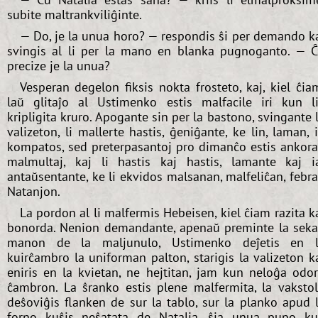
subite maltrankviliĝinte.
— Do, je la unua horo? — respondis ŝi per demando k
svingis al li per la mano en blanka pugnoganto. — 
precize je la unua?
Vesperan degelon fiksis nokta frosteto, kaj, kiel ĉia
laŭ glitaĵo al Ustimenko estis malfacile iri kun l
kripligita kruro. Apogante sin per la bastono, svingante 
valizeton, li mallerte hastis, ĝeniĝante, ke lin, laman, 
kompatos, sed preterpasantoj pro dimanĉo estis ankor
malmultaj, kaj li hastis kaj hastis, lamante kaj i
antaŭsentante, ke li ekvidos malsanan, malfeliĉan, febr
Natanjon.
La pordon al li malfermis Hebeisen, kiel ĉiam razita k
bonorda. Nenion demandante, apenaŭ preminte la sek
manon de la maljunulo, Ustimenko deĵetis en 
kuirĉambro la uniforman palton, starigis la valizeton k
eniris en la kvietan, ne hejtitan, jam kun neloĝa odo
ĉambron. La ŝranko estis plene malfermita, la vaksto
deŝoviĝis flanken de sur la tablo, sur la planko apud 
forno kuŝis neŝatata de Natalia, ŝia unua pupo k