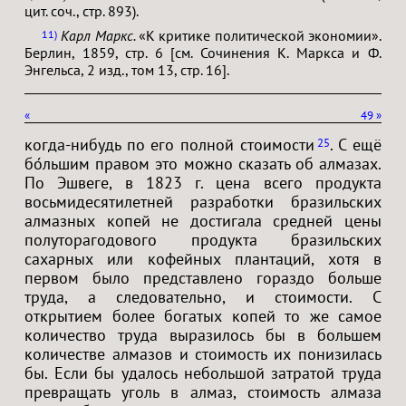
цит. соч., стр. 893).
Карл Маркс.
«К критике политической экономии».
11
Берлин, 1859, стр. 6 [см. Сочинения К. Маркса и Ф.
Энгельса, 2 изд., том 13, стр. 16].
«
49
»
когда-нибудь по его полной стоимости
. С ещё
25
бо́льшим правом это можно сказать об алмазах.
По Эшвеге, в 1823 г. цена всего продукта
восьмидесятилетней разработки бразильских
алмазных копей не достигала средней цены
полуторагодового продукта бразильских
сахарных или кофейных плантаций, хотя в
первом было представлено гораздо больше
труда, а следовательно, и стоимости. С
открытием более богатых копей то же самое
количество труда выразилось бы в большем
количестве алмазов и стоимость их понизилась
бы. Если бы удалось небольшой затратой труда
превращать уголь в алмаз, стоимость алмаза