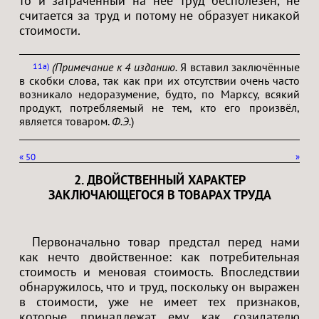
то и затраченный на неё труд бесполезен, не
считается за труд и потому не образует никакой
стоимости.
(Примечание к 4 изданию.
Я вставил заключённые
11a
в скобки слова, так как при их отсутствии очень часто
возникало недоразумение, будто, по Марксу, всякий
продукт, потребляемый не тем, кто его произвёл,
является товаром.
Ф.Э.
)
«
50
»
2. ДВОЙСТВЕННЫЙ ХАРАКТЕР
ЗАКЛЮЧАЮЩЕГОСЯ В ТОВАРАХ ТРУДА
Первоначально товар предстал перед нами
как нечто двойственное: как потребительная
стоимость и меновая стоимость. Впоследствии
обнаружилось, что и труд, поскольку он выражен
в стоимости, уже не имеет тех признаков,
которые принадлежат ему как созидателю