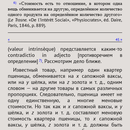
6
«Стоимость есть то отношение, в котором одна
вещь обменивается на другую, определённое количество
одного продукта на определённое количество другого»
(
Le Trosne.
«De l'Intérêt Social», «Physiocrates», éd. Daire,
Paris, 1846, p. 889).
«
45
»
(valeur intrinsèque) представляется каким-то
contradictio in adjecto
[противоречием в
. Рассмотрим дело ближе.
определении]
7
Известный товар, например один квартер
пшеницы, обменивается на
x
сапожной ваксы,
или на
y
шёлка, или на
z
золота и т. д., одним
словом — на другие товары в самых различных
пропорциях. Следовательно, пшеница имеет не
одну единственную, а многие меновые
стоимости. Но так как и
x
сапожной ваксы, и
y
шёлка, и
z
золота и т. д. составляют меновую
стоимость квартера пшеницы, то
x
сапожной
ваксы,
y
шёлка,
z
золота и т. д. должны быть