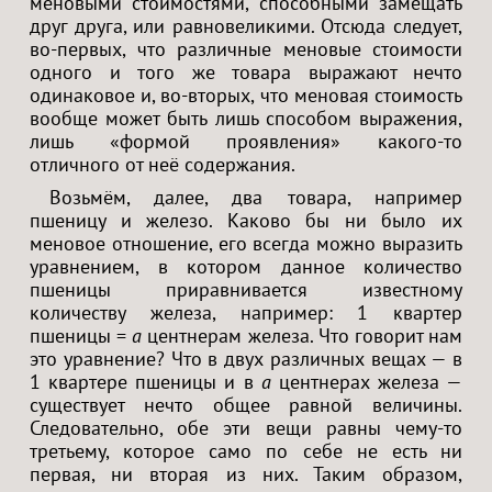
меновыми стоимостями, способными замещать
друг друга, или равновеликими. Отсюда следует,
во-первых, что различные меновые стоимости
одного и того же товара выражают нечто
одинаковое и, во-вторых, что меновая стоимость
вообще может быть лишь способом выражения,
лишь «формой проявления» какого-то
отличного от неё содержания.
Возьмём, далее, два товара, например
пшеницу и железо. Каково бы ни было их
меновое отношение, его всегда можно выразить
уравнением, в котором данное количество
пшеницы приравнивается известному
количеству железа, например: 1 квартер
пшеницы =
a
центнерам железа. Что говорит нам
это уравнение? Что в двух различных вещах — в
1 квартере пшеницы и в
a
центнерах железа —
существует нечто общее равной величины.
Следовательно, обе эти вещи равны чему-то
третьему, которое само по себе не есть ни
первая, ни вторая из них. Таким образом,