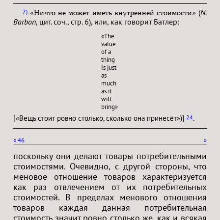
(
N.
7
«Ничто не может иметь внутренней стоимости»
Barbon
, цит. соч., стр. 6), или, как говорит Батлер:
«The
value
of a
thing
Is just
as
much
as it
will
bring»
.
24
[«Вещь стоит ровно столько, сколько она принесёт»)]
«
46
»
поскольку они делают товары потребительными
стоимостями. Очевидно, с другой стороны, что
меновое отношение товаров характеризуется
как раз отвлечением от их потребительных
стоимостей. В пределах менового отношения
товаров каждая данная потребительная
стоимость значит ровно столько же, как и всякая