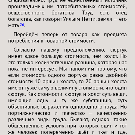
производимых им потребительных стоимостей,
вещественного богатства. Труд есть отец
богатства, как говорит Уильям Петти, земля — его
мать
.
26
Перейдём теперь от товара как предмета
потребления к товарной стоимости.
Согласно нашему предположению, сюртук
имеет вдвое бо́льшую стоимость, чем холст. Но
это только количественная разница, которая нас
пока не интересует. Мы напомним поэтому, что
если стоимость одного сюртука равна двойной
стоимости 10 аршин холста, то 20 аршин холста
имеют ту же самую величину стоимости, что один
сюртук. Как стоимости, сюртук и холст суть вещи,
имеющие одну и ту же субстанцию, суть
объективные выражения однородного труда. Но
портняжничество и ткачество — качественно
различные виды труда. Бывают, однако, такие
общественные условия, при которых один и тот
же человек попеременно шьёт и ткёт и где,