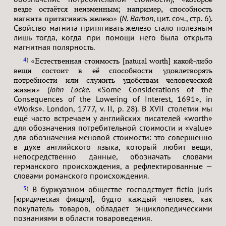
везде остаётся неизменным; например, способность
(
N. Barbon
, цит. соч., стр. 6).
магнита притягивать железо»
Свойство магнита притягивать железо стало полезным
лишь тогда, когда при помощи него была открыта
магнитная полярность.
4
«Естественная стоимость [natural worth] какой-либо
вещи состоит в её способности удовлетворять
потребности или служить удобствам человеческой
(
John Locke
. «Some Considerations of the
жизни»
Consequences of the Lowering of Interest, 1691», in
«Works». London, 1777, v. II, p. 28). В XVII столетии мы
ещё часто встречаем у английских писателей «worth»
для обозначения потребительной стоимости и «value»
для обозначения меновой стоимости: это совершенно
в духе английского языка, который любит вещи,
непосредственно данные, обозначать словами
германского происхождения, а рефлектированные —
словами романского происхождения.
В буржуазном обществе господствует fictio juris
5
, будто каждый человек, как
[юридическая фикция]
покупатель товаров, обладает энциклопедическими
познаниями в области товароведения.