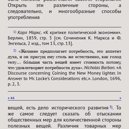
Открыть эти различные стороны, а
следовательно, и многообразные способы
употребления
Карл Маркс.
«К критике политической экономии».
1
Берлин, 1859, стр. 3 [см. Сочинения К. Маркса и Ф.
Энгельса, 2 изд., том 13, стр. 13].
2
«Желание предполагает потребность, это аппетит
духа, и он присущ ему столь же естественно, как голод
телу… бо́льшая часть вещей имеет стоимость потому,
.
Nicholas Barbon.
«A
что удовлетворяет потребности духа»
Discourse concerning Coining the New Money lighter. In
Answer to Mr. Locke's Considerations etc.». London, 1696,
p. 2, 3.
«
44
»
вещей, есть дело исторического развития
. То
3
же самое следует сказать об отыскании
общественных мер для количественной стороны
полезных вещей. Различия товарных мер