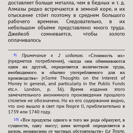
доставляет больше металла, чем в бедных и т. д.
Алмазы редко встречаются в земной коре, и их
отыскание сто́ит поэтому в среднем большого
рабочего времени. Следовательно, в их
небольшом объёме представлено много труда.
Джейкоб сомневается, чтобы золото
оплачивалось
Примечание к 2 изданию.
9
«Стоимость их»
(предметов потребления),
«когда они обмениваются
один на другой, определяется количеством труда,
необходимого и обычно употребляемого для их
(«Some Thoughts on the Interest of
производства»
Money in general, and particularly in the Public Funds
etc.». London, p. 36). Время издания этого
замечательного анонимного произведения прошлого
столетия не обозначено. Но из его содержания видно,
что оно вышло в свет при Георге II, приблизительно в
1739 или 1740 году.
10
«Все продукты одного и того же рода образуют, в
сущности, одну массу; цена которой определяется в
(
Le Trosne
,
целом, независимо от частных обстоятельств»