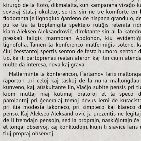
kirurgo de la floto, dikmalalta, kun kamparana vizaĝo k
severaj ŝtalaj okuletoj, sentis sin ne tre komforte en 
fiodoranta je lignogluo ĝardeno de hispana grandulo, d
pli ke tra la troplenigita spektejo ruliĝis retenita rid
kiam Alekseo Aleksandroviĉ, direktante sin al la katedr
preskaŭ faligis marmoran Apolonon, kiu evidentiĝ
lignofolia. Tamen la konferenco malfermiĝis solene, k
ĉiuj ĉeestantoj spertis senton de festa humoro, senton 
tio, ke ili partoprenas realan aferon kaj ilin ĉiujn atend
multe da interesa, nova kaj grava.
Malferminte la konferencon, Ĥarlamov faris mallong
raporton pri celoj kaj taskoj de la nuna mallongdaŭ
kunveno, kaj, aŭskultante lin, Vlaĉjo subite pensis pri ti
kiom multaj niaj kutimaj oratoroj el la speco 
parolantoj pri ĝeneralaj temoj devus lerni de kuracist
pri ilia modesta lakoneco, pri simpleco kaj klareco 
penso. Kaj Alekseo Aleksandroviĉ ja prezentis ne legita
de li fremdajn pensojn, sed la proprajn, naskiĝintajn ĉe 
el longaj observoj, kaj konkludojn, kiujn li siavice faris 
tiuj propraj observoj.