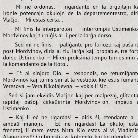
— Mi ne ordonas, — rigardante en la orgojlajn k
ironie potencajn okulojn de la departementestro, dir
Vlaĉjo. — Mi estas certa...
— Mi finis la interparolon! — interrompis Ustimenk
Mordvinov kaj turniĝis al li per la larĝa dorso.
— Sed mi ne finis, — paliĝante pro furiozo kaj paŝan
post Mordvinov, diris al tiu larĝa kaj, probable, tre for
dorso Ustimenko. — Mi en proksima tempo turnos min 
la komandanto de la floto...
— Eĉ al sinjoro Dio, — respondis, ne returniĝant
Mordvinov kaj turnis sin al la vestiblo, kie estis fuman
Veresova. — Vera Nikolajevna! — vokis li ŝin.
Sed ŝi jam ekvidis Vlaĉjon kaj per malpezaj, glitanta
rapidaj paŝoj, ĉirkaŭirinte Mordvinov-on, impetis 
Ustimenko.
— Kaj li eĉ ne rigardas! — diris ŝi, etendante al 
ambaŭ manojn. — Eĉ ne rigardas! La okuloj est
frenezaj, li mem estas hirta. Kio estas al vi, Vladimi
Atanazijeviĉ? Ĉu tio estis vi, kolonelo, kiu lin ofendis?