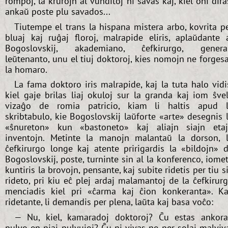
rompoj, la krurojn al vunditoj ni savas kaj, kiel oni dira
ankaŭ poste plu savados...
Tiutempe el trans la hispana mistera arbo, kovrita p
bluaj kaj ruĝaj floroj, malrapide eliris, aplaŭdante 
Bogoslovskij, akademiano, ĉefkirurgo, genera
leŭtenanto, unu el tiuj doktoroj, kies nomojn ne forges
la homaro.
La fama doktoro iris malrapide, kaj la tuta halo vidi
kiel gaje brilas liaj okuloj sur la granda kaj iom ŝve
vizaĝo de romia patricio, kiam li haltis apud 
skribtabulo, kie Bogoslovskij laŭforte «arte» desegnis 
«ŝnureton» kun «bastoneto» kaj aliajn siajn eta
inventojn. Metinte la manojn malantaŭ la dorson, 
ĉefkirurgo longe kaj atente pririgardis la «bildojn» 
Bogoslovskij, poste, turninte sin al la konferenco, iome
kuntiris la brovojn, pensante, kaj subite ridetis per tiu s
rideto, pri kiu eĉ plej ardaj malamantoj de la ĉefkirur
menciadis kiel pri «ĉarma kaj ĉion konkeranta». Ka
ridetante, li demandis per plena, laŭta kaj basa voĉo:
— Nu, kiel, kamaradoj doktoroj? Ĉu estas ankor
pulvo en niaj pulvujoj? Ĉu ni vivas ne per solaj malviv