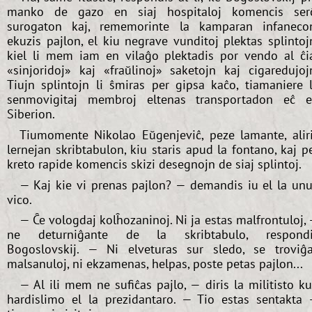
manko de gazo en siaj hospitaloj komencis ser
surogaton kaj, rememorinte la kamparan infaneco
ekuzis pajlon, el kiu negrave vunditoj plektas splintoj
kiel li mem iam en vilaĝo plektadis por vendo al ĉi
«sinjoridoj» kaj «fraŭlinoj» saketojn kaj cigaredujoj
Tiujn splintojn li ŝmiras per gipsa kaĉo, tiamaniere 
senmovigitaj membroj eltenas transportadon eĉ 
Siberion.
Tiumomente Nikolao Eŭgenjeviĉ, peze lamante, alir
lernejan skribtabulon, kiu staris apud la fontano, kaj p
kreto rapide komencis skizi desegnojn de siaj splintoj.
— Kaj kie vi prenas pajlon? — demandis iu el la un
vico.
— Ĉe vologdaj kolĥozaninoj. Ni ja estas malfrontuloj,
ne deturniĝante de la skribtabulo, respondi
Bogoslovskij. — Ni elveturas sur sledo, se troviĝ
malsanuloj, ni ekzamenas, helpas, poste petas pajlon...
— Al ili mem ne sufiĉas pajlo, — diris la militisto k
hardislimo el la prezidantaro. — Tio estas sentakta