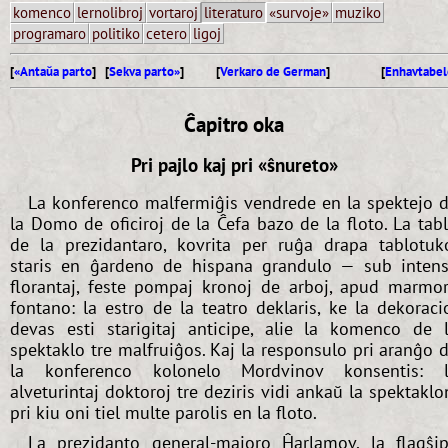
komenco
lernolibroj
vortaroj
literaturo
«survoje»
muziko
programaro
politiko
cetero
ligoj
[
«Antaŭa parto
] [
Sekva parto»
]
[
Verkaro de German
]
[
Enhavtabel
Ĉapitro oka
Pri pajlo kaj pri «ŝnureto»
La konferenco malfermiĝis vendrede en la spektejo 
la Domo de oficiroj de la Ĉefa bazo de la floto. La tab
de la prezidantaro, kovrita per ruĝa drapa tablotuk
staris en ĝardeno de hispana grandulo — sub inten
florantaj, feste pompaj kronoj de arboj, apud marmo
fontano: la estro de la teatro deklaris, ke la dekoraci
devas esti starigitaj anticipe, alie la komenco de 
spektaklo tre malfruiĝos. Kaj la responsulo pri aranĝo 
la konferenco kolonelo Mordvinov konsentis: 
alveturintaj doktoroj tre deziris vidi ankaŭ la spektaklo
pri kiu oni tiel multe parolis en la floto.
La prezidanto general-majoro Ĥarlamov, la flagŝi