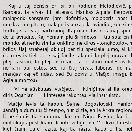
Kaj li tuj pensis pri si, pri Rodiono Metodjeviĉ, p
Barbara. Ja vivas ili, eltenas. Mankas Aglaja Petrovn
malaperis senspure jam definitive, malaperis post 
moskva hospitalo, malaperis ankaŭ la aviadilo, sur kiu 
forflugis al siaj partizanoj. Kaj malestas eĉ ajnaj spur
de la aviadilo. Kaj neniam plu ŝi ridetos — tiu sola en 
mondo, al neniu simila onklino, ne diros «longkolulo», 
brilos ŝiaj strabetaj okuloj per tiu speciala lumo, al k
ĉiam estis tiel bone kaj facile rakonti la plej gravan, 
plej kaŝitan, la plej sekretan. La onklino malestas k
neniam plu estos, sed ili ĉiuj vivas, laboras, dorma
manĝas kaj eĉ ridas. Sed ĉu povis li, Vlaĉjo, imagi, 
Aglaja mortos?
— Vi ne aŭskultas, Vlaĉjeto, — kliniĝinte al lia orel
diris Oganjan. — Li interese rakontas, via instruisto.
Vlaĉjo levis la kapon. Ŝajne, Bogoslovskij neni
ŝanĝiĝis dum tiu ĉi tempo, nur ĉi tie, en la Arkta region
li ne ŝajnis tia sunbruna, kiel en Nigra Ravino, kaj i
maldikiĝis post kiam ili intervidiĝis en Moskvo. Li esti
kiel ĉiam, pure razita, kaj lia razita kapo brilis, he