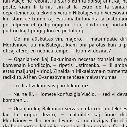
Ilin Vlaĉjo ne rekonis, ili staris kun la dorsoj al li, kaj n
poste, kiam li turnis sin al la estro de la sanita
departemento, li ekvidis Vera-n Nikolajevna-n Veresova-
kiu staris ĉe trumo kaj estis malbutonanta la pistolujo
por elpreni el ĝi lipruĝigilon. Ĉiuj doktorinoj portad
pudron kaj lipruĝigilon en pistolujoj.
— Do, mi aŭskultas vin, majoro, — malsimpatie dir
Mordvinov, kiu malŝategis, kiam oni parolas kun li p
oficaj aferoj en neofica tempo. — Kion vi deziras?
— Oganjan-on kaj Bakunina-n necesas transigi en p
konvenajn kondiĉojn, — ripetis Ustimenko. — Ili amb
estas maljunaj virinoj, Zinaida-n Mikaelovna-n turment
radiklito, Aŝĥen Ovanesovna senĉese malvarmumas.
— Ĉu ili al vi komisiis paroli kun mi?
— Ne, ne ili, — iomete konfuziĝis Vlaĉjo, — sed vi dev
kompreni...
— Oganjan kaj Bakunina servas en la cent dudek se
laŭ la propra deziro, — malmilde kaj firme dir
Mordvinov. — Ilin neniu devigis kaj ne devigas. Ĉiu el i
skribu raporton, kaj ni kontentigos ilian deziron. Ĉu al 