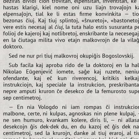
deziras dividi ĉion trovitan, elpensitan, inventitan, ke 
hastas klarigi, kiel nome oni uzu liajn trovaĵojn k
elpensaĵojn, tial ke li estas firme konvinkita — ti
bezonas ĉiuj. Kaj tiuj splintoj, «ŝnuretoj», «bastoneto
vere estis necesaj al
ĉiuj
, la tuta halo estis susuranta p
folioj de kajeroj kaj notlibretoj, enskribante la necesega
en la ĉiutaga milita vivo etajn malkovrojn de la vila
doktoro.
Sed ne nur pri tiuj malkovroj okupiĝis Bogoslovskij.
Sub facila kaj aproba rido de la doktoroj en la ha
Nikolao Eŭgenjeviĉ iomete, saĝe kaj ruzete, neni
ofendante, kaj eĉ kun riverencoj, kritikis kelka
instrukciojn, kaj speciale la instrukcion, preskribant
nepre amputi kruron ĉe desekco de la femurosto sup
sep centimetroj.
— En nia Vologdo ni iam rompas ĉi instrukcio
malbone, certe, ni kulpas, agnoskas nin plene kulpaj,
ne sen humuro, kvankam kolere, diris li, — ni allas
desekcojn ĝis dek-dek du, en du kazoj eĉ ĝis dek n
centimetroj, sed la krurojn, danke al tiuj eraroj, al ti