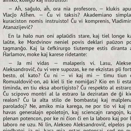
— Aĥ, saĝulo, aĥ, ora nia profesoro, — klukis ap
Vlacĵo Aŝĥen. — Ĉu vi taksis? Akademiano simpl
kuraciston nomis instruisto! Ĉu vi komprenis, Vladimi
Atanazijeviĉ?
En la halo nun oni aplaŭdis stare, kaj tiel longe k
laŭte, ke Mordvinov neniel povis deklari paŭzon p
tagmanĝo. Kaj la ĉefkirurgo tiutempe estis diranta 
Ĥarlamov, moke kaj karese ridetante:
— Ja mi vidas — malaperis vi. Lasu, Alekse
Aleksandroviĉ, ĉu vi vere supozas, ke ne ekzistas pli for
besto, ol kato? Ĉu ni — vi kaj mi — timu tiun 
Romualdoviĉ-on, aŭ kiel li tie nomiĝas? Kio en li est
timinda, en tiu eksa abortigisto? Ĉu respekto al estrar
Ĉu scipovo montri al la estraro la deziratan de ĝi ki
realon? Ĉu la alta stilo de bombastaj kaj malplen
paroladoj? Ne, amiko mia karega, ne por tio vi kaj 
havas generalajn epoletojn, kaj sciencajn rangojn, k
plenan potencon, por ke ni ĉion ĉi en la laboro kaj por 
laboro ne uzu. Ni lin, Alekseo Aleksandroviĉ, elpelos p
piedbatoj, ja ni, kara mia, estas potencaj, sed ne n