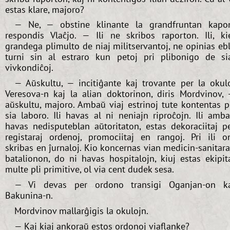
estas klare, majoro?
— Ne, — obstine klinante la grandfruntan kapo
respondis Vlaĉjo. — Ili ne skribos raporton. Ili, ki
grandega plimulto de niaj militservantoj, ne opinias eb
turni sin al estraro kun petoj pri plibonigo de si
vivkondiĉoj.
— Aŭskultu, — incitiĝante kaj trovante per la okul
Veresova-n kaj la alian doktorinon, diris Mordvinov,
aŭskultu, majoro. Ambaŭ viaj estrinoj tute kontentas p
sia laboro. Ili havas al ni neniajn riproĉojn. Ili amb
havas nedisputeblan aŭtoritaton, estas dekoraciitaj p
registaraj ordenoj, promociitaj en rangoj. Pri ili o
skribas en ĵurnaloj. Kio koncernas vian medicin-sanitar
batalionon, do ni havas hospitalojn, kiuj estas ekipit
multe pli primitive, ol via cent dudek sesa.
— Vi devas per ordono transigi Oganjan-on k
Bakunina-n.
Mordvinov mallarĝigis la okulojn.
— Kaj kiaj ankoraŭ estos ordonoj viaflanke?