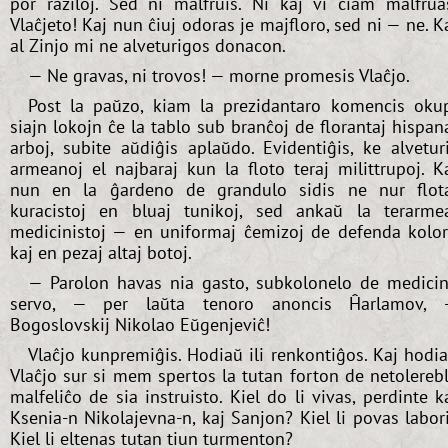
por raziloj. Sed ni malfruis. Ni kaj vi ĉiam malfrua
Vlaĉjeto! Kaj nun ĉiuj odoras je majfloro, sed ni — ne. K
al Zinjo mi ne alveturigos donacon.
— Ne gravas, ni trovos! — morne promesis Vlaĉjo.
Post la paŭzo, kiam la prezidantaro komencis oku
siajn lokojn ĉe la tablo sub branĉoj de florantaj hispan
arboj, subite aŭdiĝis aplaŭdo. Evidentiĝis, ke alvetur
armeanoj el najbaraj kun la floto teraj milittrupoj. K
nun en la ĝardeno de grandulo sidis ne nur flot
kuracistoj en bluaj tunikoj, sed ankaŭ la terarme
medicinistoj — en uniformaj ĉemizoj de defenda kolo
kaj en pezaj altaj botoj.
— Parolon havas nia gasto, subkolonelo de medici
servo, — per laŭta tenoro anoncis Ĥarlamov,
Bogoslovskij Nikolao Eŭgenjeviĉ!
Vlaĉjo kunpremiĝis. Hodiaŭ ili renkontiĝos. Kaj hodi
Vlaĉjo sur si mem spertos la tutan forton de netolereb
malfeliĉo de sia instruisto. Kiel do li vivas, perdinte k
Ksenia-n Nikolajevna-n, kaj Sanjon? Kiel li povas labor
Kiel li eltenas tutan tiun turmenton?