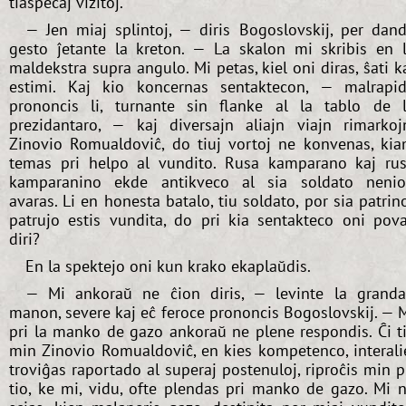
tiaspecaj vizitoj.
— Jen miaj splintoj, — diris Bogoslovskij, per dan
gesto ĵetante la kreton. — La skalon mi skribis en 
maldekstra supra angulo. Mi petas, kiel oni diras, ŝati k
estimi. Kaj kio koncernas sentaktecon, — malrapi
prononcis li, turnante sin flanke al la tablo de 
prezidantaro, — kaj diversajn aliajn viajn rimarkoj
Zinovio Romualdoviĉ, do tiuj vortoj ne konvenas, ki
temas pri helpo al vundito. Rusa kamparano kaj ru
kamparanino ekde antikveco al sia soldato neni
avaras. Li en honesta batalo, tiu soldato, por sia patrin
patrujo estis vundita, do pri kia sentakteco oni pov
diri?
En la spektejo oni kun krako ekaplaŭdis.
— Mi ankoraŭ ne ĉion diris, — levinte la grand
manon, severe kaj eĉ feroce prononcis Bogoslovskij. — 
pri la manko de gazo ankoraŭ ne plene respondis. Ĉi t
min Zinovio Romualdoviĉ, en kies kompetenco, interali
troviĝas raportado al superaj postenuloj, riproĉis min p
tio, ke mi, vidu, ofte plendas pri manko de gazo. Mi 