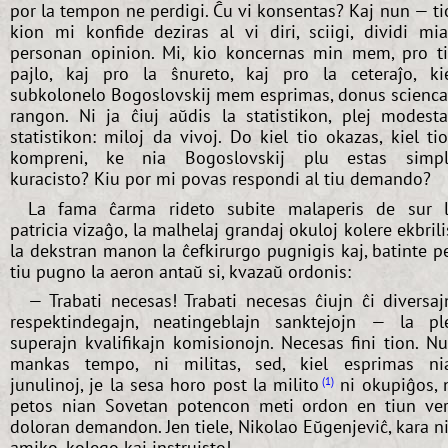
por la tempon ne perdigi. Ĉu vi konsentas? Kaj nun — ti
kion mi konfide deziras al vi diri, sciigi, dividi mi
personan opinion. Mi, kio koncernas min mem, pro t
pajlo, kaj pro la ŝnureto, kaj pro la ceteraĵo, ki
subkolonelo Bogoslovskij mem esprimas, donus scienc
rangon. Ni ja ĉiuj aŭdis la statistikon, plej modest
statistikon: miloj da vivoj. Do kiel tio okazas, kiel ti
kompreni, ke nia Bogoslovskij plu estas simp
kuracisto? Kiu por mi povas respondi al tiu demando?
La fama ĉarma rideto subite malaperis de sur 
patricia vizaĝo, la malhelaj grandaj okuloj kolere ekbrili
la dekstran manon la ĉefkirurgo pugnigis kaj, batinte p
tiu pugno la aeron antaŭ si, kvazaŭ ordonis:
— Trabati necesas! Trabati necesas ĉiujn ĉi diversaj
respektindegajn, neatingeblajn sanktejojn — la pl
superajn kvalifikajn komisionojn. Necesas fini tion. N
mankas tempo, ni militas, sed, kiel esprimas ni
junulinoj, je la sesa horo post la milito
ni okupiĝos, 
1
petos nian Sovetan potencon meti ordon en tiun ve
doloran demandon. Jen tiele, Nikolao Eŭgenjeviĉ, kara n
amiko, kolego kaj instruisto!