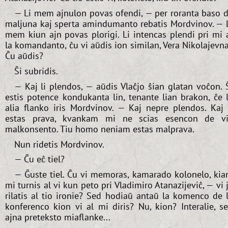
— Li mem ajnulon povas ofendi, — per roranta baso 
maljuna kaj sperta amindumanto rebatis Mordvinov. — 
mem kiun ajn povas plorigi. Li intencas plendi pri mi 
la komandanto, ĉu vi aŭdis ion similan, Vera Nikolajevn
Ĉu aŭdis?
Ŝi subridis.
— Kaj li plendos, — aŭdis Vlaĉjo ŝian glatan voĉon. 
estis potence kondukanta lin, tenante lian brakon, ĉe 
alia flanko iris Mordvinov. — Kaj nepre plendos. Kaj 
estas prava, kvankam mi ne scias esencon de v
malkonsento. Tiu homo neniam estas malprava.
Nun ridetis Mordvinov.
— Ĉu eĉ tiel?
— Ĝuste tiel. Ĉu vi memoras, kamarado kolonelo, ki
mi turnis al vi kun peto pri Vladimiro Atanazijeviĉ, — vi 
rilatis al tio ironie? Sed hodiaŭ antaŭ la komenco de 
konferenco kion vi al mi diris? Nu, kion? Interalie, s
ajna preteksto miaflanke...