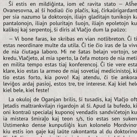
Ŝi estis en mildiĝinta, iom eĉ ravita stato — Aŝĥ
Ovanesovna, al ŝi hodiaŭ ĉio plaĉis, kaj, ĉirkaŭrigardan
per sia nazumo la doktorojn, iliajn gladitajn tunikojn k
pantalonojn, iliajn poluritajn ŝuojn, iliajn epoletojn k
kalikoj kaj serpentoj, ŝi diris al Vlaĉjo dum la paŭzo:
— Vi bone faras, ke skribas en vian notlibreton. Ĉi t
estas neordinare multe da utila. Ĉi tie ĉio iras de la viv
de nia ĉiutaga laboro. Mi ne ŝatas belajn vortojn, s
kredu, Vlaĉjeto, al mia sperto, la ĉefa motoro de nia met
en milita tempo estas tiaj konferencoj. Ĉi tie vere est
klare, kio estas la armeo de niaj sovetiaj medicinistoj, k
tio estas forto, kia povo! Kaj atendu, ĉi tie ankor
leviĝos ardaj pasioj, estos tre, tre interese. Kaj kiel hel
kiel bele, kiel feste!
La okuloj de Oganjan brilis, ŝi tusadis, kaj Vlaĉjo of
ĵetadis maltrankvilajn rigardojn al ŝi. Apud la bufedo, k
oni kontraŭ specialaj kuponoj vendadis sandviĉetojn k
ia mistera ŝmiraĵo kaj teon s/s, tio estas sen suker
Ustimenko dense kunpuŝiĝis kun kolonelo Mordvino
kiu estis ion gaje kaj laŭte rakontanta al du doktorino