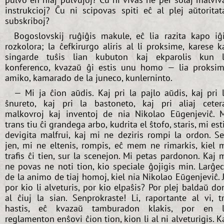
instrukcioj? Ĉu ni scipovas spiti eĉ al plej aŭtoritat
subskriboj?
Bogoslovskij ruĝiĝis makule, eĉ lia razita kapo iĝ
rozkolora; la ĉefkirurgo aliris al li proksime, karese k
singarde tuŝis lian kubuton kaj ekparolis kun 
konferenco, kvazaŭ ĝi estis unu homo — lia proksi
amiko, kamarado de la juneco, kunlerninto.
— Mi ja ĉion aŭdis. Kaj pri la pajlo aŭdis, kaj pri 
ŝnureto, kaj pri la bastoneto, kaj pri aliaj ceter
malkovroj kaj inventoj de nia Nikolao Eŭgenjeviĉ. 
trans tiu ĉi grandega arbo, kudrita el ŝtofo, staris, mi est
devigita malfrui, kaj mi ne deziris rompi la ordon. S
jen, mi ne eltenis, rompis, eĉ mem ne rimarkis, kiel 
trafis ĉi tien, sur la scenejon. Mi petas pardonon. Kaj 
ne povas ne noti tion, kio speciale ĝojigis min. Larĝe
de la animo de tiaj homoj, kiel nia Nikolao Eŭgenjeviĉ. 
por kio li alveturis, por kio elpaŝis? Por plej baldaŭ do
al ĉiuj la sian. Senprokraste! Li, raportante al vi, t
hastis, eĉ kvazaŭ tamburadon klakis, por en 
reglamenton enŝovi ĉion tion, kion li al ni alveturigis. K