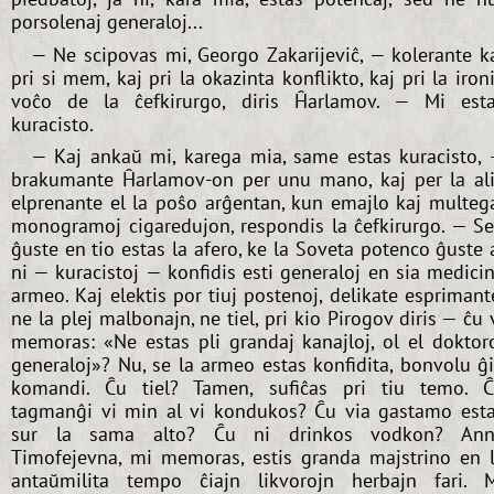
porsolenaj generaloj...
— Ne scipovas mi, Georgo Zakarijeviĉ, — kolerante k
pri si mem, kaj pri la okazinta konflikto, kaj pri la iron
voĉo de la ĉefkirurgo, diris Ĥarlamov. — Mi est
kuracisto.
— Kaj ankaŭ mi, karega mia, same estas kuracisto,
brakumante Ĥarlamov-on per unu mano, kaj per la al
elprenante el la poŝo arĝentan, kun emajlo kaj multeg
monogramoj cigaredujon, respondis la ĉefkirurgo. — S
ĝuste en tio estas la afero, ke la Soveta potenco ĝuste 
ni — kuracistoj — konfidis esti generaloj en sia medici
armeo. Kaj elektis por tiuj postenoj, delikate esprimant
ne la plej malbonajn, ne tiel, pri kio Pirogov diris — ĉu 
memoras: «Ne estas pli grandaj kanajloj, ol el doktor
generaloj»? Nu, se la armeo estas konfidita, bonvolu ĝ
komandi. Ĉu tiel? Tamen, sufiĉas pri tiu temo. 
tagmanĝi vi min al vi kondukos? Ĉu via gastamo est
sur la sama alto? Ĉu ni drinkos vodkon? Ann
Timofejevna, mi memoras, estis granda majstrino en 
antaŭmilita tempo ĉiajn likvorojn herbajn fari. 