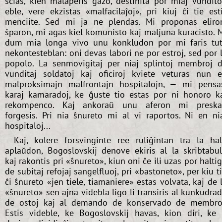
scias, kien malaperis gazo, destinita por miaj vundito
eble, vere ekzistas «malfacilaĵoj», pri kiuj ĉi tie est
menciite. Sed mi ja ne plendas. Mi proponas eliro
ŝparon, mi agas kiel komunisto kaj maljuna kuracisto. 
dum mia longa vivo unu konkludon por mi faris tu
nekontesteblan: oni devas labori ne por estroj, sed por 
popolo. La senmovigitaj per niaj splintoj membroj 
vunditaj soldatoj kaj oficiroj kviete veturas nun 
malproksimajn malfrontajn hospitalojn, — mi pensa
karaj kamaradoj, ke ĝuste tio estas por ni honoro k
rekompenco. Kaj ankoraŭ unu aferon mi presk
forgesis. Pri nia ŝnureto mi al vi raportos. Ni en ni
hospitaloj...
Kaj, kolere forsvinginte ree ruliĝintan tra la ha
aplaŭdon, Bogoslovskij denove ekiris al la skribtabu
kaj rakontis pri «ŝnureto», kiun oni ĉe ili uzas por halti
de subitaj refojaj sangelfluoj, pri «bastoneto», per kiu t
ĉi ŝnureto «jen tiele, tiamaniere» estas volvata, kaj de 
«ŝnureto» sen ajna videbla ligo li transiris al kunkudra
de ostoj kaj al demando de konservado de membro
Estis videble, ke Bogoslovskij havas, kion diri, ke 