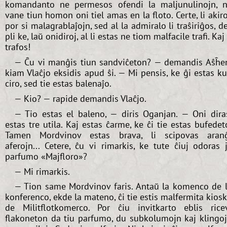
komandanto ne permesos ofendi la maljunulinojn, 
vane tiun homon oni tiel amas en la floto. Certe, li akir
por si malagrablaĵojn, sed al la admiralo li traŝiriĝos, d
pli ke, laŭ onidiroj, al li estas ne tiom malfacile trafi. Kaj 
trafos!
— Ĉu vi manĝis tiun sandviĉeton? — demandis Aŝĥe
kiam Vlaĉjo eksidis apud ŝi. — Mi pensis, ke ĝi estas k
ciro, sed tie estas balenaĵo.
— Kio? — rapide demandis Vlaĉjo.
— Tio estas el baleno, — diris Oganjan. — Oni dira
estas tre utila. Kaj estas ĉarme, ke ĉi tie estas bufedet
Tamen Mordvinov estas brava, li scipovas aran
aferojn... Cetere, ĉu vi rimarkis, ke tute ĉiuj odoras 
parfumo «Majfloro»?
— Mi rimarkis.
— Tion same Mordvinov faris. Antaŭ la komenco de 
konferenco, ekde la mateno, ĉi tie estis malfermita kios
de Militflotkomerco. Por ĉiu invitkarto eblis rice
flakoneton da tiu parfumo, du subkolumojn kaj klingo