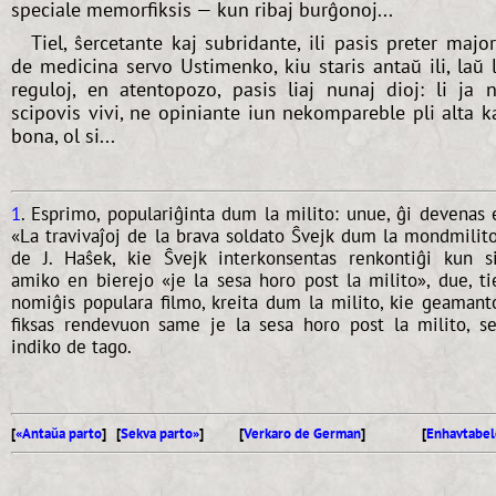
speciale memorfiksis — kun ribaj burĝonoj...
Tiel, ŝercetante kaj subridante, ili pasis preter majo
de medicina servo Ustimenko, kiu staris antaŭ ili, laŭ 
reguloj, en atentopozo, pasis liaj nunaj dioj: li ja 
scipovis vivi, ne opiniante iun nekompareble pli alta k
bona, ol si...
1
. Esprimo, populariĝinta dum la milito: unue, ĝi devenas 
«La travivaĵoj de la brava soldato Ŝvejk dum la mondmilit
de J. Haŝek, kie Ŝvejk interkonsentas renkontiĝi kun s
amiko en bierejo «je la sesa horo post la milito», due, ti
nomiĝis populara filmo, kreita dum la milito, kie geamant
fiksas rendevuon same je la sesa horo post la milito, s
indiko de tago.
[
«Antaŭa parto
] [
Sekva parto»
]
[
Verkaro de German
]
[
Enhavtabel