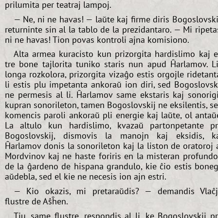
prilumita per teatraj lampoj.
— Ne, ni ne havas! — laŭte kaj firme diris Bogoslovski
returninte sin al la tablo de la prezidantaro. — Mi ripeta
ni ne havas! Tion povas kontroli ajna komisiono.
Alta armea kuracisto kun prizorgita hardislimo kaj 
tre bone tajlorita tuniko staris nun apud Ĥarlamov. L
longa rozkolora, prizorgita vizaĝo estis orgojle ridetant
li estis plu impetanta ankoraŭ ion diri, sed Bogoslovsk
ne permesis al li. Ĥarlamov same ekstaris kaj sonorig
kupran sonorileton, tamen Bogoslovskij ne eksilentis, s
komencis paroli ankoraŭ pli energie kaj laŭte, ol antaŭ
La altulo kun hardislimo, kvazaŭ partonpetante p
Bogoslovskij, dismovis la manojn kaj eksidis, k
Ĥarlamov donis la sonorileton kaj la liston de oratoroj 
Mordvinov kaj ne haste foriris en la misteran profund
de la ĝardeno de hispana grandulo, kie ĉio estis bone
aŭdebla, sed el kie ne necesis ion ajn estri.
— Kio okazis, mi pretaraŭdis? — demandis Vlaĉ
flustre de Aŝĥen.
Tiu, same flustre, respondis al li, ke Bogoslovskij p