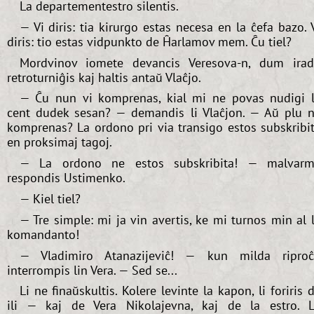
La departementestro silentis.
— Vi diris: tia kirurgo estas necesa en la ĉefa bazo. 
diris: tio estas vidpunkto de Ĥarlamov mem. Ĉu tiel?
Mordvinov iomete devancis Veresova-n, dum ira
retroturniĝis kaj haltis antaŭ Vlaĉjo.
— Ĉu nun vi komprenas, kial mi ne povas nudigi 
cent dudek sesan? — demandis li Vlaĉjon. — Aŭ plu 
komprenas? La ordono pri via transigo estos subskribi
en proksimaj tagoj.
— La ordono ne estos subskribita! — malvar
respondis Ustimenko.
— Kiel tiel?
— Tre simple: mi ja vin avertis, ke mi turnos min al 
komandanto!
— Vladimiro Atanazijeviĉ! — kun milda ripro
interrompis lin Vera. — Sed se...
Li ne finaŭskultis. Kolere levinte la kapon, li foriris 
ili — kaj de Vera Nikolajevna, kaj de la estro. 