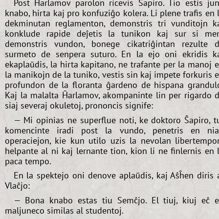
Post Ĥarlamov parolon ricevis Ŝapiro. Tio estis ju
knabo, hirta kaj pro konfuziĝo kolera. Li plene trafis en 
dekminutan reglamenton, demonstris tri vunditojn k
konklude rapide deĵetis la tunikon kaj sur si m
demonstris vundon, bonege cikatriĝintan rezulte 
surmeto de senpera suturo. En la ejo oni ekridis k
ekaplaŭdis, la hirta kapitano, ne trafante per la manoj 
la manikojn de la tuniko, vestis sin kaj impete forkuris 
profundon de la floranta ĝardeno de hispana grandul
Kaj la malalta Ĥarlamov, akompaninte lin per rigardo 
siaj severaj okuletoj, prononcis signife:
— Mi opinias ne superflue noti, ke doktoro Ŝapiro, t
komencinte iradi post la vundo, penetris en ni
operaciejon, kie kun utilo uzis la nevolan libertempo
helpante al ni kaj lernante tion, kion li ne finlernis en 
paca tempo.
En la spektejo oni denove aplaŭdis, kaj Aŝĥen diris 
Vlaĉjo:
— Bona knabo estas tiu Semĉjo. El tiuj, kiuj eĉ 
maljuneco similas al studentoj.