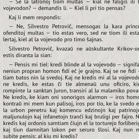
— Se la latronoj tiom multas — kial ne faligis ili 
vojevodon? — demandis li. — Kiel li pri tio pensas?
Kaj li mem respondis:
— Ne, Silvestro Petroviĉ, mensogas la kara princ
ofenditoj multas — tio estas vero, sed ne tiom ili est
lertaj, kiel al la vojevodo pro timo ŝajnas.
Silvestro Petroviĉ, kvazaŭ ne aŭskultante Krikov-o
estis diranta la sian:
— Pensis mi tiel: kredi blinde al la vojevodo — signif
neniun propran homon fidi eĉ je grajno. Kaj se ne fidi
tiam batos nin la svedoj. Kaj ne kredis mi al la vojevod
ne kredis, ke estas ĉi tie almenaŭ unu oficiro, ki
rompinte la sanktan ĵuron, transiri al la malamiko pova
Ne kredis, ke kiam oni sonorigos alarmon — iros hom
kontraŭ mi mem kun palisoj, iros por tio, ke la svedo 
la urbon penetru kaj komencu edzinojn kaj patrinoj
maljunulojn kaj infanetojn tranĉi kaj bruligi per fajro. 
kredis kaj ordonis samtiam ĉiujn el la torturejo forliberi
kaj tiun damnitan lokon per seruro ŝlosi. Kaj nun 
subite pensis: al kiu mi kredis?