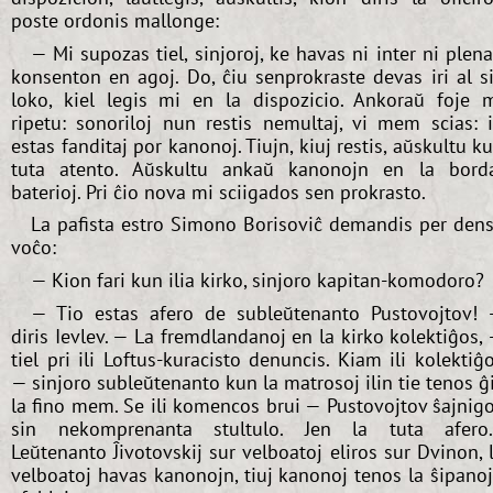
poste ordonis mallonge:
— Mi supozas tiel, sinjoroj, ke havas ni inter ni plen
konsenton en agoj. Do, ĉiu senprokraste devas iri al s
loko, kiel legis mi en la dispozicio. Ankoraŭ foje 
ripetu: sonoriloj nun restis nemultaj, vi mem scias: i
estas fanditaj por kanonoj. Tiujn, kiuj restis, aŭskultu k
tuta atento. Aŭskultu ankaŭ kanonojn en la bord
baterioj. Pri ĉio nova mi sciigados sen prokrasto.
La pafista estro Simono Borisoviĉ demandis per den
voĉo:
— Kion fari kun ilia kirko, sinjoro kapitan-komodoro?
— Tio estas afero de subleŭtenanto Pustovojtov!
diris Ievlev. — La fremdlandanoj en la kirko kolektiĝos,
tiel pri ili Loftus-kuracisto denuncis. Kiam ili kolektiĝ
— sinjoro subleŭtenanto kun la matrosoj ilin tie tenos ĝ
la fino mem. Se ili komencos brui — Pustovojtov ŝajnig
sin nekomprenanta stultulo. Jen la tuta afero.
Leŭtenanto Ĵivotovskij sur velboatoj eliros sur Dvinon, 
velboatoj havas kanonojn, tiuj kanonoj tenos la ŝipano