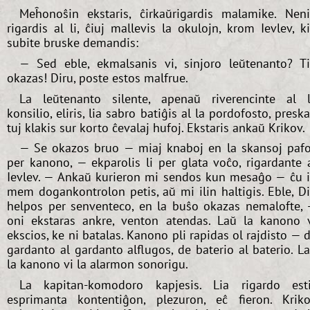
Meĥonoŝin ekstaris, ĉirkaŭrigardis malamike. Nen
rigardis al li, ĉiuj mallevis la okulojn, krom Ievlev, k
subite bruske demandis:
— Sed eble, ekmalsanis vi, sinjoro leŭtenanto? T
okazas! Diru, poste estos malfrue.
La leŭtenanto silente, apenaŭ riverencinte al 
konsilio, eliris, lia sabro batiĝis al la pordofosto, presk
tuj klakis sur korto ĉevalaj hufoj. Ekstaris ankaŭ Krikov.
— Se okazos bruo — miaj knaboj en la skansoj paf
per kanono, — ekparolis li per glata voĉo, rigardante 
Ievlev. — Ankaŭ kurieron mi sendos kun mesaĝo — ĉu i
mem dogankontrolon petis, aŭ mi ilin haltigis. Eble, D
helpos per senventeco, en la buŝo okazas nemalofte,
oni ekstaras ankre, venton atendas. Laŭ la kanono 
ekscios, ke ni batalas. Kanono pli rapidas ol rajdisto — 
gardanto al gardanto alflugos, de baterio al baterio. L
la kanono vi la alarmon sonorigu.
La kapitan-komodoro kapjesis. Lia rigardo est
esprimanta kontentiĝon, plezuron, eĉ fieron. Krik