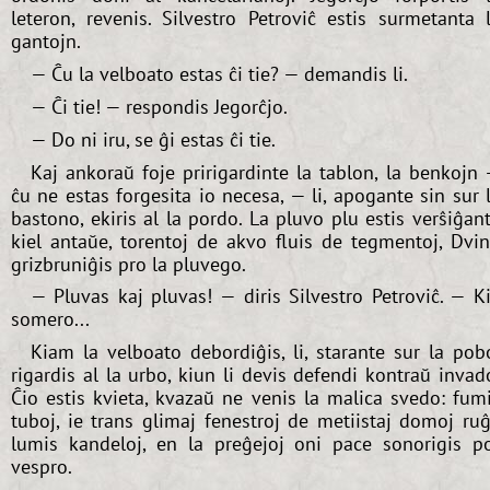
leteron, revenis. Silvestro Petroviĉ estis surmetanta 
gantojn.
— Ĉu la velboato estas ĉi tie? — demandis li.
— Ĉi tie! — respondis Jegorĉjo.
— Do ni iru, se ĝi estas ĉi tie.
Kaj ankoraŭ foje pririgardinte la tablon, la benkojn
ĉu ne estas forgesita io necesa, — li, apogante sin sur 
bastono, ekiris al la pordo. La pluvo plu estis verŝiĝan
kiel antaŭe, torentoj de akvo fluis de tegmentoj, Dvi
grizbruniĝis pro la pluvego.
— Pluvas kaj pluvas! — diris Silvestro Petroviĉ. — K
somero...
Kiam la velboato debordiĝis, li, starante sur la pob
rigardis al la urbo, kiun li devis defendi kontraŭ invad
Ĉio estis kvieta, kvazaŭ ne venis la malica svedo: fum
tuboj, ie trans glimaj fenestroj de metiistaj domoj ru
lumis kandeloj, en la preĝejoj oni pace sonorigis p
vespro.