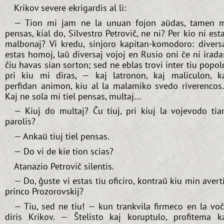
Krikov severe ekrigardis al li:
— Tion mi jam ne la unuan fojon aŭdas, tamen 
pensas, kial do, Silvestro Petroviĉ, ne ni? Per kio ni est
malbonaj? Vi kredu, sinjoro kapitan-komodoro: divers
estas homoj, laŭ diversaj vojoj en Rusio oni ĉe ni irada
ĉiu havas sian sorton; sed ne eblas trovi inter tiu popol
pri kiu mi diras, — kaj latronon, kaj maliculon, k
perfidan animon, kiu al la malamiko svedo riverencos.
Kaj ne sola mi tiel pensas, multaj...
— Kiuj do multaj? Ĉu tiuj, pri kiuj la vojevodo ti
parolis?
— Ankaŭ tiuj tiel pensas.
— Do vi de kie tion scias?
Atanazio Petroviĉ silentis.
— Do, ĝuste vi estas tiu oficiro, kontraŭ kiu min avert
princo Prozorovskij?
— Tiu, sed ne tiu! — kun trankvila firmeco en la vo
diris Krikov. — Ŝtelisto kaj koruptulo, profitema k