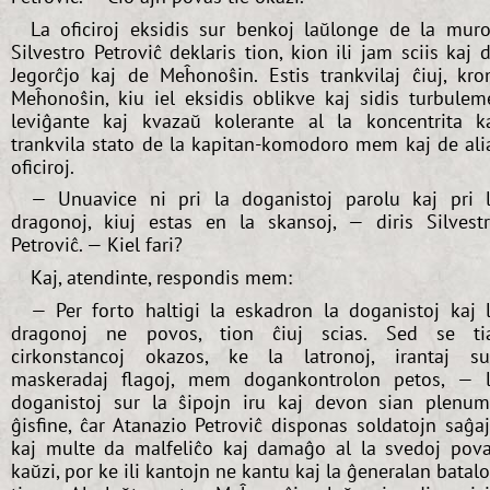
La oficiroj eksidis sur benkoj laŭlonge de la muro
Silvestro Petroviĉ deklaris tion, kion ili jam sciis kaj 
Jegorĉjo kaj de Meĥonoŝin. Estis trankvilaj ĉiuj, kr
Meĥonoŝin, kiu iel eksidis oblikve kaj sidis turbulem
leviĝante kaj kvazaŭ kolerante al la koncentrita k
trankvila stato de la kapitan-komodoro mem kaj de ali
oficiroj.
— Unuavice ni pri la doganistoj parolu kaj pri 
dragonoj, kiuj estas en la skansoj, — diris Silvest
Petroviĉ. — Kiel fari?
Kaj, atendinte, respondis mem:
— Per forto haltigi la eskadron la doganistoj kaj 
dragonoj ne povos, tion ĉiuj scias. Sed se ti
cirkonstancoj okazos, ke la latronoj, irantaj s
maskeradaj flagoj, mem dogankontrolon petos, — 
doganistoj sur la ŝipojn iru kaj devon sian plenu
ĝisfine, ĉar Atanazio Petroviĉ disponas soldatojn saĝa
kaj multe da malfeliĉo kaj damaĝo al la svedoj pov
kaŭzi, por ke ili kantojn ne kantu kaj la ĝeneralan batal