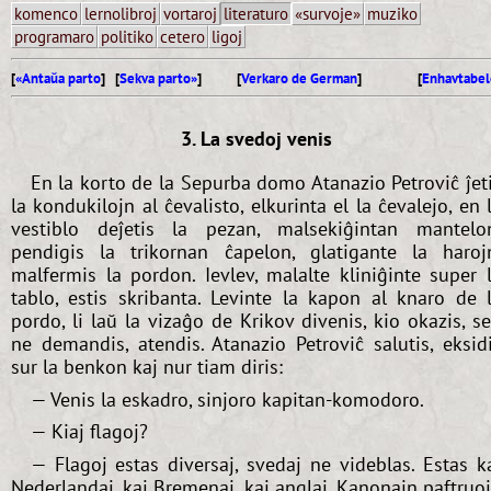
komenco
lernolibroj
vortaroj
literaturo
«survoje»
muziko
programaro
politiko
cetero
ligoj
[
«Antaŭa parto
] [
Sekva parto»
]
[
Verkaro de German
]
[
Enhavtabel
3. La svedoj venis
En la korto de la Sepurba domo Atanazio Petroviĉ ĵet
la kondukilojn al ĉevalisto, elkurinta el la ĉevalejo, en 
vestiblo deĵetis la pezan, malsekiĝintan mantelo
pendigis la trikornan ĉapelon, glatigante la haroj
malfermis la pordon. Ievlev, malalte kliniĝinte super 
tablo, estis skribanta. Levinte la kapon al knaro de 
pordo, li laŭ la vizaĝo de Krikov divenis, kio okazis, s
ne demandis, atendis. Atanazio Petroviĉ salutis, eksid
sur la benkon kaj nur tiam diris:
— Venis la eskadro, sinjoro kapitan-komodoro.
— Kiaj flagoj?
— Flagoj estas diversaj, svedaj ne videblas. Estas k
Nederlandaj, kaj Bremenaj, kaj anglaj. Kanonajn paftruo