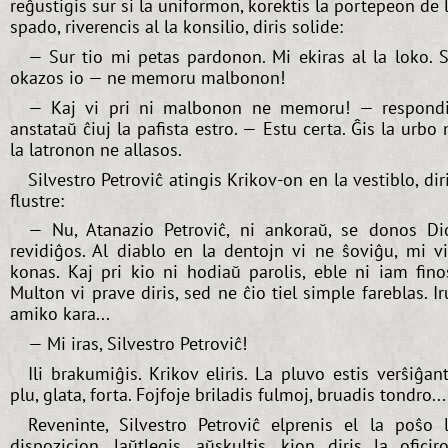
reĝustigis sur si la uniformon, korektis la portepeon de 
spado, riverencis al la konsilio, diris solide:
— Sur tio mi petas pardonon. Mi ekiras al la loko. 
okazos io — ne memoru malbonon!
— Kaj vi pri ni malbonon ne memoru! — respond
anstataŭ ĉiuj la pafista estro. — Estu certa. Ĝis la urbo 
la latronon ne allasos.
Silvestro Petroviĉ atingis Krikov-on en la vestiblo, dir
flustre:
— Nu, Atanazio Petroviĉ, ni ankoraŭ, se donos Di
revidiĝos. Al diablo en la dentojn vi ne ŝoviĝu, mi v
konas. Kaj pri kio ni hodiaŭ parolis, eble ni iam fino
Multon vi prave diris, sed ne ĉio tiel simple fareblas. Ir
amiko kara...
— Mi iras, Silvestro Petroviĉ!
Ili brakumiĝis. Krikov eliris. La pluvo estis verŝiĝan
plu, glata, forta. Fojfoje briladis fulmoj, bruadis tondro...
Reveninte, Silvestro Petroviĉ elprenis el la poŝo 
dispozicion, laŭtlegis, aŭskultis, kion diris la oficiro