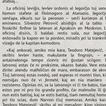
afablaj...
La oficiroj leviĝis, Ievlev ordonis al Jegorĉjo tuj sen
homon stafete al Ĥolmogoro al Atanazio. Jegorĉj
senĉapa, elkuris sur la peronon — serĉi kurieron al 
eminenco. Silvestro Petroviĉ alsidiĝis al la tablo
finskribi finfine la leteron al Apraksin en Moskvon. 
oficiroj disiris, li baldaŭ restis sola, nur Jegorĉ
enŝovadis la kapon en la pordon, miradis pri la trankvi
vizaĝo de la kapitan-komodoro.
«Kaj ankoraŭ, amiko mia kara, Teodoro Matejeviĉ,
skribis Ievlev haste, makulante la fingrojn, — 
antaŭnelonga tempo ricevis mi ĝustan sciigon: 
latronoj estas ĉe ni proksime, okazos batalo. Vere est
dirite: atendu malfeliĉon de maro, embarason de akv
Tiuj latronoj estas svedoj, sed esperas ni montri tion, k
nomiĝas nun ĉe vi
fermeté
, kaj en nia maniero
rezistemo. Opinias mi, se la latronojn ni ĉi tie batos, ti
estos por ni pro tio granda profito, ĉar malmulte ili ĝ
nun estis batitaj, kaj se estis batitaj, tiam nemultaj hom
pri tio scias, dum Narvon ĉiuj memoras. Amiko kar
Teodoro Matejeviĉ, skribu al mi mesaĝon: kion sinjor