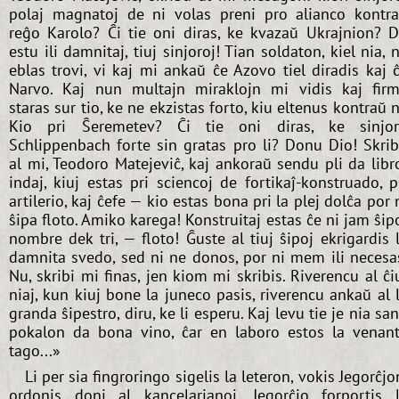
polaj magnatoj de ni volas preni pro alianco kontr
reĝo Karolo? Ĉi tie oni diras, ke kvazaŭ Ukrajnion? 
estu ili damnitaj, tiuj sinjoroj! Tian soldaton, kiel nia, 
eblas trovi, vi kaj mi ankaŭ ĉe Azovo tiel diradis kaj 
Narvo. Kaj nun multajn miraklojn mi vidis kaj fir
staras sur tio, ke ne ekzistas forto, kiu eltenus kontraŭ n
Kio pri Ŝeremetev? Ĉi tie oni diras, ke sinjo
Schlippenbach forte sin gratas pro li? Donu Dio! Skri
al mi, Teodoro Matejeviĉ, kaj ankoraŭ sendu pli da libr
indaj, kiuj estas pri sciencoj de fortikaĵ-konstruado, p
artilerio, kaj ĉefe — kio estas bona pri la plej dolĉa por 
ŝipa floto. Amiko karega! Konstruitaj estas ĉe ni jam ŝip
nombre dek tri, — floto! Ĝuste al tiuj ŝipoj ekrigardis 
damnita svedo, sed ni ne donos, por ni mem ili necesa
Nu, skribi mi finas, jen kiom mi skribis. Riverencu al ĉi
niaj, kun kiuj bone la juneco pasis, riverencu ankaŭ al 
granda ŝipestro, diru, ke li esperu. Kaj levu tie je nia sa
pokalon da bona vino, ĉar en laboro estos la venan
tago...»
Li per sia fingroringo sigelis la leteron, vokis Jegorĉjo
ordonis doni al kancelarianoj. Jegorĉjo forportis 