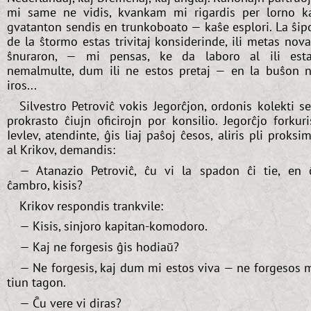
mi same ne vidis, kvankam mi rigardis per lorno k
gvatanton sendis en trunkoboato — kaŝe esplori. La ŝip
de la ŝtormo estas trivitaj konsiderinde, ili metas nov
ŝnuraron, — mi pensas, ke da laboro al ili est
nemalmulte, dum ili ne estos pretaj — en la buŝon 
iros...
Silvestro Petroviĉ vokis Jegorĉjon, ordonis kolekti s
prokrasto ĉiujn oficirojn por konsilio. Jegorĉjo forkuri
Ievlev, atendinte, ĝis liaj paŝoj ĉesos, aliris pli proksi
al Krikov, demandis:
— Atanazio Petroviĉ, ĉu vi la spadon ĉi tie, en 
ĉambro, kisis?
Krikov respondis trankvile:
— Kisis, sinjoro kapitan-komodoro.
— Kaj ne forgesis ĝis hodiaŭ?
— Ne forgesis, kaj dum mi estos viva — ne forgesos 
tiun tagon.
— Ĉu vere vi diras?