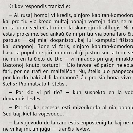
Krikov respondis trankvile:
— Al rusaj homoj vi kredis, sinjoro kapitan-komodor
kaj pro tiu via kredo multaj bonajn vortojn diras ne n
en la urbo, sed eĉ al mi en la skansojn ili alflugis. Ni 
estas proksime, sed ankaŭ ĉe ni pri tiu via bona faro ĉi
parolas — kaj miaj doganistoj, kaj iuj kampuloj fiŝisto
kaj dragonoj. Bone vi faris, sinjoro kapitan-komodor
Lasu la popolon spiri, montru al ĝi juston sur la tero, s
ne nur en la ĉielo de Dio — vi mirados pri ĝiaj miraklo
Bastonoj, knuto, torturoj — Dio favora, eĉ paŝon ne ebl
fari, por ne trafi en malfeliĉon. Nu, ŝtelis ulo panpeco
por kio do haki al li la manon? Ĉu pro sia bona vivo 
ŝtelis? Pro malsato li ŝtelis...
— Por kio vi pri tio? — kun suspekto en la vo
demandis Ievlev.
— Por tio, ke necesas esti mizerikorda al nia popol
Sed tiaj, kiel la vojevodo...
— La vojevodo de la caro estis enpostenigita, kaj ne n
ne vi kaj mi, lin juĝu! — tranĉis Ievlev.