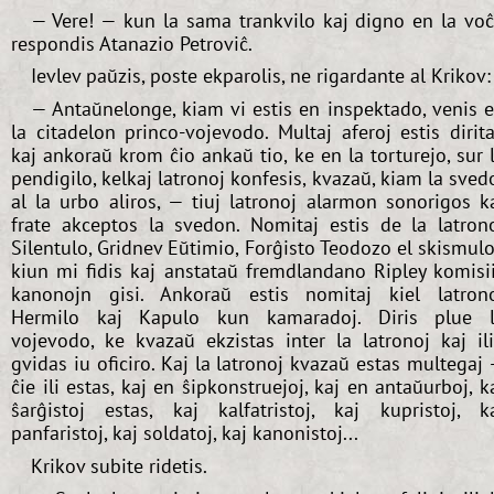
— Vere! — kun la sama trankvilo kaj digno en la vo
respondis Atanazio Petroviĉ.
Ievlev paŭzis, poste ekparolis, ne rigardante al Krikov:
— Antaŭnelonge, kiam vi estis en inspektado, venis 
la citadelon princo-vojevodo. Multaj aferoj estis dirita
kaj ankoraŭ krom ĉio ankaŭ tio, ke en la torturejo, sur 
pendigilo, kelkaj latronoj konfesis, kvazaŭ, kiam la sved
al la urbo aliros, — tiuj latronoj alarmon sonorigos k
frate akceptos la svedon. Nomitaj estis de la latron
Silentulo, Gridnev Eŭtimio, Forĝisto Teodozo el skismulo
kiun mi fidis kaj anstataŭ fremdlandano Ripley komisi
kanonojn gisi. Ankoraŭ estis nomitaj kiel latron
Hermilo kaj Kapulo kun kamaradoj. Diris plue 
vojevodo, ke kvazaŭ ekzistas inter la latronoj kaj il
gvidas iu oficiro. Kaj la latronoj kvazaŭ estas multegaj
ĉie ili estas, kaj en ŝipkonstruejoj, kaj en antaŭurboj, k
ŝarĝistoj estas, kaj kalfatristoj, kaj kupristoj, k
panfaristoj, kaj soldatoj, kaj kanonistoj...
Krikov subite ridetis.