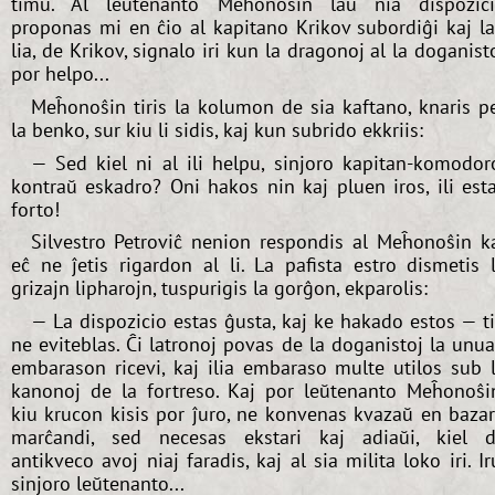
timu. Al leŭtenanto Meĥonoŝin laŭ nia dispozic
proponas mi en ĉio al kapitano Krikov subordiĝi kaj l
lia, de Krikov, signalo iri kun la dragonoj al la doganist
por helpo...
Meĥonoŝin tiris la kolumon de sia kaftano, knaris p
la benko, sur kiu li sidis, kaj kun subrido ekkriis:
— Sed kiel ni al ili helpu, sinjoro kapitan-komodor
kontraŭ eskadro? Oni hakos nin kaj pluen iros, ili est
forto!
Silvestro Petroviĉ nenion respondis al Meĥonoŝin k
eĉ ne ĵetis rigardon al li. La pafista estro dismetis 
grizajn lipharojn, tuspurigis la gorĝon, ekparolis:
— La dispozicio estas ĝusta, kaj ke hakado estos — t
ne eviteblas. Ĉi latronoj povas de la doganistoj la unu
embarason ricevi, kaj ilia embaraso multe utilos sub 
kanonoj de la fortreso. Kaj por leŭtenanto Meĥonoŝi
kiu krucon kisis por ĵuro, ne konvenas kvazaŭ en baza
marĉandi, sed necesas ekstari kaj adiaŭi, kiel 
antikveco avoj niaj faradis, kaj al sia milita loko iri. Ir
sinjoro leŭtenanto...