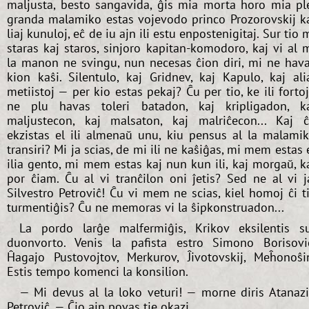
maljusta, besto sangavida, ĝis mia morta horo mia pl
granda malamiko estas vojevodo princo Prozorovskij k
liaj kunuloj, eĉ de iu ajn ili estu enpostenigitaj. Sur tio 
staras kaj staros, sinjoro kapitan-komodoro, kaj vi al 
la manon ne svingu, nun necesas ĉion diri, mi ne hav
kion kaŝi. Silentulo, kaj Gridnev, kaj Kapulo, kaj ali
metiistoj — per kio estas pekaj? Ĉu per tio, ke ili forto
ne plu havas toleri batadon, kaj kripligadon, k
maljustecon, kaj malsaton, kaj malriĉecon... Kaj 
ekzistas el ili almenaŭ unu, kiu pensus al la malami
transiri? Mi ja scias, de mi ili ne kaŝiĝas, mi mem estas 
ilia gento, mi mem estas kaj nun kun ili, kaj morgaŭ, k
por ĉiam. Ĉu al vi tranĉilon oni ĵetis? Sed ne al vi j
Silvestro Petroviĉ! Ĉu vi mem ne scias, kiel homoj ĉi t
turmentiĝis? Ĉu ne memoras vi la ŝipkonstruadon...
La pordo larĝe malfermiĝis, Krikov eksilentis s
duonvorto. Venis la pafista estro Simono Borisovi
Ĥagajo Pustovojtov, Merkurov, Ĵivotovskij, Meĥonoŝi
Estis tempo komenci la konsilion.
— Mi devus al la loko veturi! — morne diris Atanaz
Petroviĉ. — Ĉio ajn povas tie okazi.