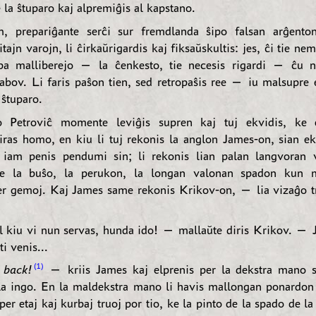
 la ŝtuparo kaj alpremiĝis al kapstano.
m, prepariĝante serĉi sur fremdlanda ŝipo falsan arĝento
ajn varojn, li ĉirkaŭrigardis kaj fiksaŭskultis: jes, ĉi tie n
ipa malliberejo — la ĉenkesto, tie necesis rigardi — ĉu n
jabov. Li faris paŝon tien, sed retropaŝis ree — iu malsupre e
 ŝtuparo.
o Petroviĉ momente leviĝis supren kaj tuj ekvidis, ke 
iras homo, en kiu li tuj rekonis la anglon James-on, sian ek
 iam penis pendumi sin; li rekonis lian palan langvoran 
e la buŝo, la perukon, la longan valonan spadon kun m
er gemoj. Kaj James same rekonis Krikov-on, — lia vizaĝo t
 kiu vi nun servas, hunda ido! — mallaŭte diris Krikov. — 
ti venis...
1
 back!
— kriis James kaj elprenis per la dekstra mano s
la ingo. En la maldekstra mano li havis mallongan ponardon
 per etaj kaj kurbaj truoj por tio, ke la pinto de la spado de l