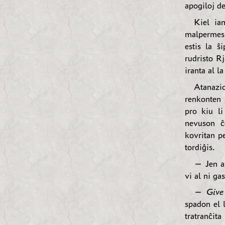
apogiloj de
Kiel ia
malpermesit
estis la ŝ
rudristo R
iranta al la
Atanazi
renkonten 
pro kiu li
nevuson ĉ
kovritan p
tordiĝis.
— Jen al
vi al ni gas
—
Give
spadon el 
tratranĉita