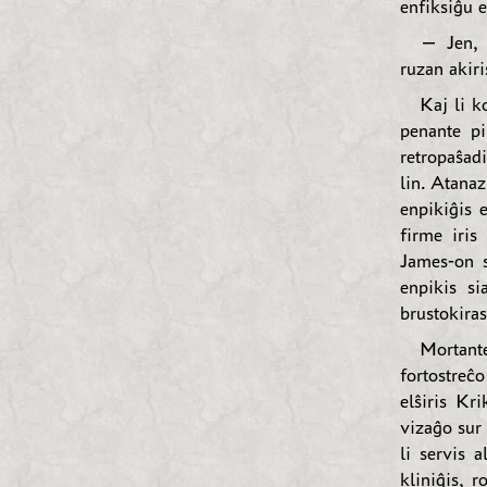
enfiksiĝu e
— Jen, 
ruzan akiri
Kaj li k
penante pi
retropaŝad
lin. Atana
enpikiĝis 
firme iris
James-on s
enpikis si
brustokira
Mortante
fortostreĉ
elŝiris Kr
vizaĝo sur 
li servis 
kliniĝis, 