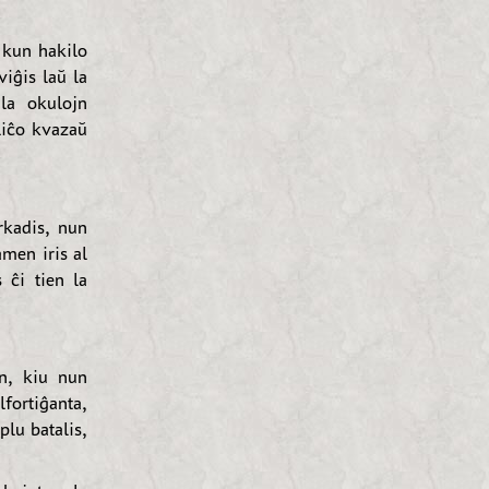
, kun hakilo
viĝis laŭ la
 la okulojn
eliĉo kvazaŭ
rkadis, nun
amen iris al
 ĉi tien la
on, kiu nun
fortiĝanta,
plu batalis,