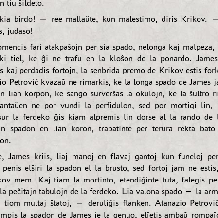
n tiu ŝildeto.
kia birdo! — ree mallaŭte, kun malestimo, diris Krikov. 
s, judaso!
omencis fari atakpaŝojn per sia spado, nelonga kaj malpeza, k
ki tiel, ke ĝi ne trafu en la kloŝon de la ponardo. Jame
is kaj perdadis fortojn, la senbrida premo de Krikov estis fo
zio Petroviĉ kvazaŭ ne rimarkis, ke la longa spado de James j
en lian korpon, ke sango surverŝas la okulojn, ke la ŝultro ri
 antaŭen ne por vundi la perfidulon, sed por mortigi lin, 
ur la ferdeko ĝis kiam alpremis lin dorse al la rando de 
an spadon en lian koron, trabatinte per terura rekta bato
son.
, James kriis, liaj manoj en flavaj gantoj kun funeloj pe
o penis elŝiri la spadon el la brusto, sed fortoj jam ne estis
ikov mem. Kaj tiam la mortinto, etendiĝinte tuta, falegis pe
la peĉitajn tabulojn de la ferdeko. Lia valona spado — la arm
al tiom multaj ŝtatoj, — deruliĝis flanken. Atanazio Petrov
rompis la spadon de James je la genuo, elĵetis ambaŭ rompaĵo