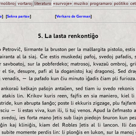
rnolibroj
vortaroj
literaturo
«survoje»
muziko
programaro
politiko
cet
o
] [
Sekva parto»
]
[
Verkaro de German
]
5. La lasta renkontiĝo
 Petroviĉ, ŝirmante la bruston per la malŝargita pistolo, esti
airanta al la siaj. Ĉie estis muskedaj pafoj, svedoj pafadis, 
ur savboatoj, sur la pobferdeko; matrosoj, kvazaŭ ombroj, gr
r el tie, desupre, pafi al la doganistoj kaj dragonoj. Sed dr
j venadis, — la pafado kun ĉiu minuto iĝadis ĉiam pli furioza
 ankoraŭ kelkajn paŝojn antaŭen, sed tiam iu svedo rekonis 
 atakis lin. Krikov kuris reen, fajfis en sia maniero, kiel li
ride, kun abrupta ŝanĝo; poste li ekkuris zigzage, plu fajfant
sciu — li estas viva, kun ili, li tuj venos. Apud la ĉefmasto a
 svedoj, ies forta mano ĵetis sub liajn piedojn ŝnuron kun pez
 ĝin kaj kliniĝis, kiam del Robles ĵetis al li lancon. Ili ĉas
 subite momente perdis lin: li plonĝis en lukon, sur la manoj g