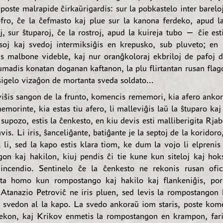
poste malrapide ĉirkaŭrigardis: sur la pobkastelo inter barelo
fro, ĉe la ĉefmasto kaj plue sur la kanona ferdeko, apud la
j, sur ŝtuparoj, ĉe la rostroj, apud la kuireja tubo — ĉie est
soj kaj svedoj intermiksiĝis en krepusko, sub pluveto; en
is malbone videble, kaj nur oranĝkoloraj ekbriloj de pafoj 
umadis konatan doganan kaftanon, la plu flirtantan rusan flago
sigelo vizaĝon de mortanta sveda soldato...
iŝis sangon de la frunto, komencis rememori, kia afero ankor
emorinte, kia estas tiu afero, li malleviĝis laŭ la ŝtuparo kaj 
a supozo, estis la ĉenkesto, en kiu devis esti malliberigita Rj
avis. Li iris, ŝanceliĝante, batiĝante je la septoj de la koridoro,
l li, sed la kapo estis klara tiom, ke dum la vojo li elprenis
on kaj hakilon, kiuj pendis ĉi tie kune kun siteloj kaj hok
incendio. Sentinelo ĉe la ĉenkesto ne rekonis rusan ofic
ta homo kun rompostango kaj hakilo kaj flankeniĝis, por 
 Atanazio Petroviĉ ne iris pluen, sed levis la rompostangon k
 svedon al la kapo. La svedo ankoraŭ iom staris, poste kome
dekon, kaj Krikov enmetis la rompostangon en krampon, far