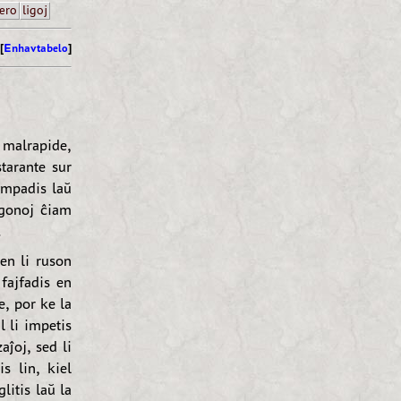
ero
ligoj
[
Enhavtabelo
]
s malrapide,
starante sur
impadis laŭ
agonoj ĉiam
.
en li ruson
 fajfadis en
e, por ke la
l li impetis
aĵoj, sed li
is lin, kiel
litis laŭ la