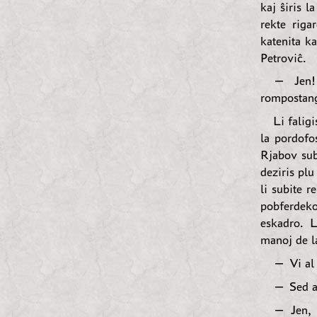
kaj ŝiris 
rekte riga
katenita ka
Petroviĉ.
— Jen!
rompostang
Li falig
la pordofos
Rjabov subt
deziris plu
li subite 
pobferdeko
eskadro. L
manoj de la
— Vi al 
— Sed at
— Jen, 