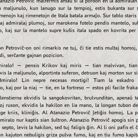
nazio Petroviĉ malfermis antaŭ si la pordon en la admiralan 
a maljunulo, kun lanugo sur la tempioj, estis bukanta sur 
imenojn kaj rimenetojn de ŝtala batala armaĵo. Sur tablo staris
aj admiralaj plumoj, sur marokena fotelo pendis mantelo, sub
o, kaj sur la mantelo supre kuŝis itala spado en kovrita per 
n Petroviĉ-on oni rimarkis ne tuj, ĉi tie estis multaj homoj, 
di, serĉante gajnan pozicion.
iralo! — pensis Krikov kaj miris — tian malvivan, tia
is la maljunulo, alportinta suferon, detruon kaj morton sur s
dmiralo! Lin nepre necesas mortigi! Tiam la eskadro 
 kaj por la niaj — tie, en la fortreso — estos pli facile frakas
enstierna ekvidis la sangokovritan, brulvunditan, apenaŭ t
doj ruson, ekvidis la hakilon en lia mano, la longan tubon de 
ge kriis, kliniĝis. Al Atanazio Petroviĉ ĵetiĝis homoj. La p
miralo nur kaptis sian ŝultron. Atanazio Petroviĉ apogis sin 
a septo, levis la hakilon, sed tuj faligis ĝin. Al li oni pafis el ĉ
an kajuton nebuligis griza pulva fumo, kaj en tiu fumo kapi