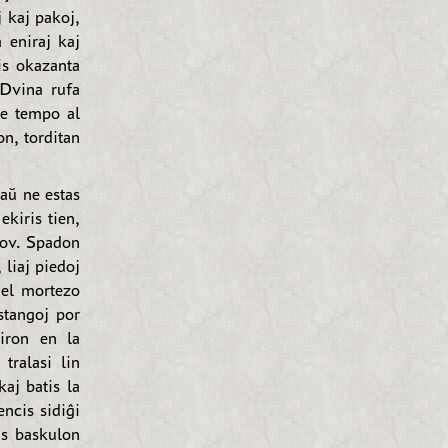
j kaj pakoj,
 eniraj kaj
is okazanta
 Dvina rufa
de tempo al
n, torditan
aŭ ne estas
ekiris tien,
abov. Spadon
 liaj piedoj
 el mortezo
stangoj por
iron en la
tralasi lin
aj batis la
ncis sidiĝi
is baskulon