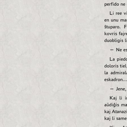
perfido ne 
Li ree v
en unu mano
ŝtuparo. F
kovris fajr
duobligis l
— Ne est
La piedo
doloris tie
la admiral
eskadron...
— Jene, 
Kaj li i
aŭdiĝis ma
kaj Atanazi
kaj li same