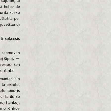
kajuton, la
si helpe de
 orita kasko
ŝtofita per
juvelŝtonoj
li sukcesis
n senmovan
iaj ŝipoj. —
restos sen
i ilin!»
enantan sin
la pistolo,
afo tondris
per la dorso
iuj flankoj,
tano Krikov