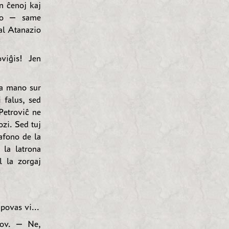
n ĉenoj kaj
mĉjo — same
 al Atanazio
iĝis! Jen
la mano sur
i falus, sed
 Petroviĉ ne
ozi. Sed tuj
afono de la
 la latrona
l la zorgaj
povas vi...
kov. — Ne,