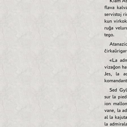
Kiam Ata
flava kalv
servistoj r
kun virkok
ruĝa velur
tego.
Atanazio
ĉirkaŭrigar
«La adm
vizaĝon hav
Jes, la a
komandanto,
Sed Gyll
sur la pie
ion mallon
vane, la ad
al la kajut
la admiral