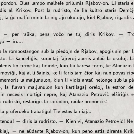
la pordon. Olea lampo malhele prilumis Rjabov-on. Li staris e
rdis al Krikov. Post la rudristo, ĉe lia ŝultro staris De
j, larĝe malferminte la nigrajn okulojn, kiel Rjabov, rigardis
 — per raŭka, pena voĉo ne tuj diris Krikov. — Trov
o — iru...
is la rompostangon sub la piedojn de Rjabov, apogis sin per 
to. Li ŝanceliĝis, kurantaj fajreroj aperis antaŭ la okuloj. L
enis lin firme kaj fidinde, kun tia karesa forto, ke Atanazio
 moviĝi, kaj al li ŝajnis, ke li faris jam ĉion kaj nun povas rip
rememoris la maljunulon, kiun li vidis antaŭ nelonge sub la pl
, la flavan maljunulon kun kartilagaj oreloj, la estron de
in necesis mortigi nepre, kaj Atanazio Petroviĉ elŝiriĝis e
 rudristo, restarigis la spiradon, raŭke prononcis:
la pruferdeko trabatiĝu! Tie estas la niaj...
endu! — diris la rudristo. — Kien vi, Atanazio Petroviĉ! Ne 
kiaj, — ne aŭdante Rjabov-on, kun peno estis diranta Kri