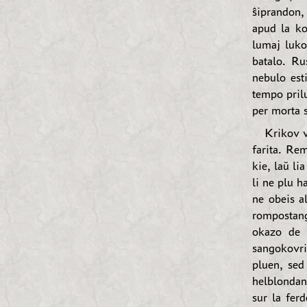
ŝiprandon, 
apud la ko
lumaj luko
batalo. Ru
nebulo est
tempo pril
per morta 
Krikov v
farita. Rem
kie, laŭ li
li ne plu h
ne obeis a
rompostang
okazo de 
sangokovri
pluen, sed
helblondan
sur la fer