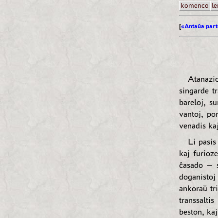
komenco
le
[
«Antaŭa part
Atanazio
singarde tr
bareloj, s
vantoj, po
venadis ka
Li pasis
kaj furioze
ĉasado — st
doganistoj 
ankoraŭ tri
transsaltis
beston, kaj