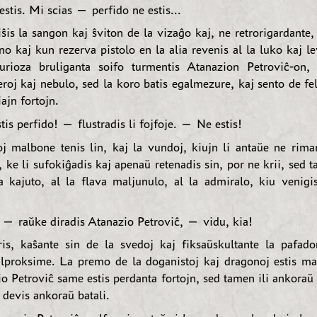
estis. Mi scias — perfido ne estis...
iŝis la sangon kaj ŝviton de la vizaĝo kaj, ne retrorigardante
 kaj kun rezerva pistolo en la alia revenis al la luko kaj le
urioza bruliganta soifo turmentis Atanazion Petroviĉ-on,
eroj kaj nebulo, sed la koro batis egalmezure, kaj sento de f
iajn fortojn.
is perfido! — flustradis li fojfoje. — Ne estis!
j malbone tenis lin, kaj la vundoj, kiujn li antaŭe ne rima
l, ke li sufokiĝadis kaj apenaŭ retenadis sin, por ne krii, sed t
a kajuto, al la flava maljunulo, al la admiralo, kiu venigis
— raŭke diradis Atanazio Petroviĉ, — vidu, kia!
ris, kaŝante sin de la svedoj kaj fiksaŭskultante la pafad
lproksime. La premo de la doganistoj kaj dragonoj estis mal
o Petroviĉ same estis perdanta fortojn, sed tamen ili ankoraŭ 
 devis ankoraŭ batali.