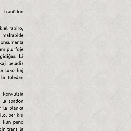
— Tranĉilon
iel rapiro,
s malrapide
rkonsumanta
am plurfoje
gidiĝas. Li
kaj peladis
la luko kaj
 la toledan
r konvulsia
, la spadon
r la blanka
ilo, per kiu
iĉ kun peno
jn trans la