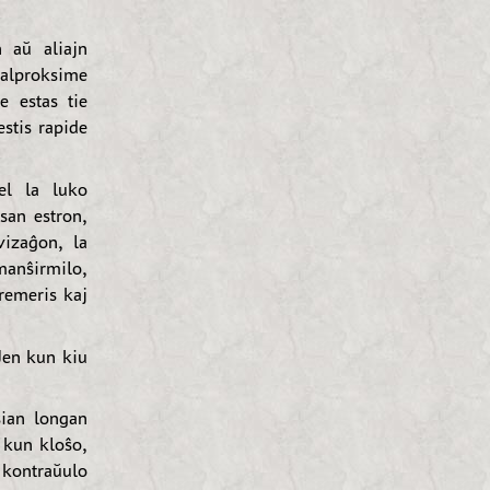
n aŭ aliajn
emalproksime
e estas tie
stis rapide
el la luko
san estron,
vizaĝon, la
anŝirmilo,
remeris kaj
Jen kun kiu
ian longan
 kun kloŝo,
a kontraŭulo