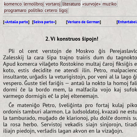
komenco
lernolibroj
vortaroj
literaturo
«survoje»
muziko
programaro
politiko
cetero
ligoj
[
«Antaŭa parto
] [
Sekva parto»
]
[
Verkaro de German
]
[
Enhavtabel
2. Vi konstruos ŝipojn!
Pli ol cent verstojn de Moskvo ĝis Perejaslavl
Zalesskij la cara ŝipa trajno trairis dum du tagnokto
Apud komerca vilaĝeto Rostokino multaj ĉaroj fiksiĝis 
koto, estis decidite ne atendi ilin. Petro, malpacien
insultante, urĝadis la veturigistojn, por veni al la lago ĝ
vespero. Ĝuste tiel fariĝis — antaŭ la nokto la homoj fal
dormi ĉe la bordo mem, la malfacila vojo kaj sufo
varmego dormigis eĉ la plej eltenemajn.
Ĉe mateniĝo Petro, ŝveliĝinta pro fortaj kulaj piko
ordonis tamburi alarmon. La ludsoldatoj, kvazaŭ ne est
la tamburado, muĝado de klarionoj, plu dolĉe dormis s
la rosa herbo. Servistoj vekadis siajn sinjorojn, tirad
iliajn piedojn, verŝadis lagan akvon en la vizaĝojn.