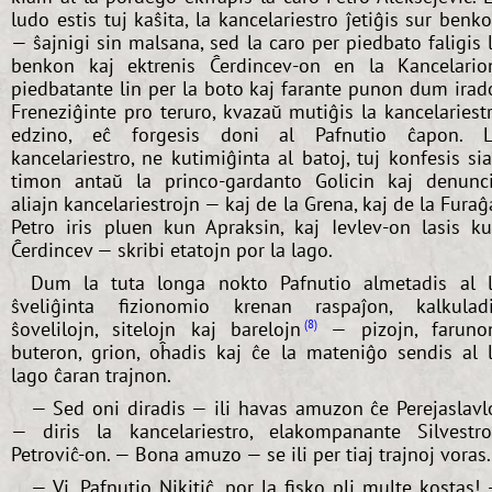
ludo estis tuj kaŝita, la kancelariestro ĵetiĝis sur benk
— ŝajnigi sin malsana, sed la caro per piedbato faligis 
benkon kaj ektrenis Ĉerdincev-on en la Kancelario
piedbatante lin per la boto kaj farante punon dum irad
Freneziĝinte pro teruro, kvazaŭ mutiĝis la kancelariest
edzino, eĉ forgesis doni al Pafnutio ĉapon. 
kancelariestro, ne kutimiĝinta al batoj, tuj konfesis si
timon antaŭ la princo-gardanto Golicin kaj denunc
aliajn kancelariestrojn — kaj de la Grena, kaj de la Furaĝ
Petro iris pluen kun Apraksin, kaj Ievlev-on lasis k
Ĉerdincev — skribi etatojn por la lago.
Dum la tuta longa nokto Pafnutio almetadis al 
ŝveliĝinta fizionomio krenan raspaĵon, kalkulad
ŝovelilojn, sitelojn kaj barelojn
— pizojn, faruno
8
buteron, grion, oĥadis kaj ĉe la mateniĝo sendis al 
lago ĉaran trajnon.
— Sed oni diradis — ili havas amuzon ĉe Perejaslavl
— diris la kancelariestro, elakompanante Silvestr
Petroviĉ-on. — Bona amuzo — se ili per tiaj trajnoj voras.
— Vi, Pafnutio Nikitiĉ, por la fisko pli multe kostas!