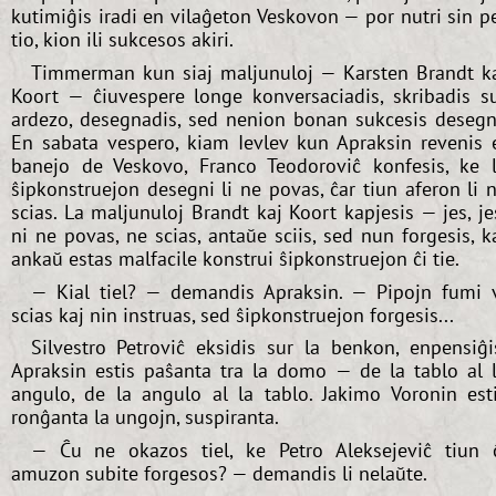
kutimiĝis iradi en vilaĝeton Veskovon — por nutri sin p
tio, kion ili sukcesos akiri.
Timmerman kun siaj maljunuloj — Karsten Brandt k
Koort — ĉiuvespere longe konversaciadis, skribadis s
ardezo, desegnadis, sed nenion bonan sukcesis desegn
En sabata vespero, kiam Ievlev kun Apraksin revenis 
banejo de Veskovo, Franco Teodoroviĉ konfesis, ke 
ŝipkonstruejon desegni li ne povas, ĉar tiun aferon li 
scias. La maljunuloj Brandt kaj Koort kapjesis — jes, je
ni ne povas, ne scias, antaŭe sciis, sed nun forgesis, k
ankaŭ estas malfacile konstrui ŝipkonstruejon ĉi tie.
— Kial tiel? — demandis Apraksin. — Pipojn fumi 
scias kaj nin instruas, sed ŝipkonstruejon forgesis...
Silvestro Petroviĉ eksidis sur la benkon, enpensiĝi
Apraksin estis paŝanta tra la domo — de la tablo al 
angulo, de la angulo al la tablo. Jakimo Voronin est
ronĝanta la ungojn, suspiranta.
— Ĉu ne okazos tiel, ke Petro Aleksejeviĉ tiun 
amuzon subite forgesos? — demandis li nelaŭte.