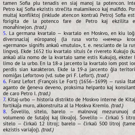
tamen Sofia plu tenadis en siaj manoj la potencon. Int
Petro kaj Sofia ekzistis streĉita malamikeco kaj malfido. Po
multaj konfliktoj (inklude atencon kontraŭ Petro) Sofia est
forigita de la potenco fare de Petro kaj ekzilita 
monaĥinejon.
(trad.)
5
. La germana kvartalo — kvartalo en Moskvo, en kiu loĝ
diversnaciaj eŭropanoj (la rusa vorto «немец» kr
«germano» signifis ankaŭ «mutulo», t. e. nescianto de la ru
lingvo). Ekde 1652 tiu kvartalo situis ĉe rivereto Kukujo (k
ankaŭ alia nomo de la kvartalo same estis Kukujo), ekster 
limo de la urbo. En la 18-a jarcento la kvartalo iom post i
perdis sian karakteron. Ekde la 19-a jarcento ĝia teritor
nomiĝas Lefortovo (vd. sube pri F. Lefort).
(trad.)
6
. Franz Lefort (François Le Fort) (1656–1699) — rusia ŝta
aganto de ĝeneva deveno, proksima helpanto kaj konsilan
de caro Petro I.
(trad.)
7
. Kitaj-urbo — historia distrikto de Moskvo interne de Kita
fortikaĵa muro, alkonstruita al la Moskva Kremlo.
(trad.)
8
. Ŝovelilo, sitelo, barelo — malnovaj mezurunuoj 
volumeno de ŝutaĵoj kaj likvaĵoj. Ŝovelilo — ĉirkaŭ 5 litro
sitelo — ĉirkaŭ 12 litroj; barelo — ĉirkaŭ 500 litroj (tam
ekzistis variaĵoj).
(trad.)