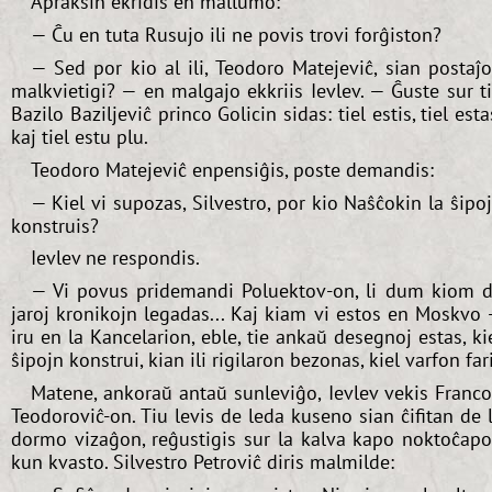
Apraksin ekridis en mallumo:
— Ĉu en tuta Rusujo ili ne povis trovi forĝiston?
— Sed por kio al ili, Teodoro Matejeviĉ, sian postaĵ
malkvietigi? — en malgajo ekkriis Ievlev. — Ĝuste sur t
Bazilo Baziljeviĉ princo Golicin sidas: tiel estis, tiel esta
kaj tiel estu plu.
Teodoro Matejeviĉ enpensiĝis, poste demandis:
— Kiel vi supozas, Silvestro, por kio Naŝĉokin la ŝipo
konstruis?
Ievlev ne respondis.
— Vi povus pridemandi Poluektov-on, li dum kiom 
jaroj kronikojn legadas... Kaj kiam vi estos en Moskvo
iru en la Kancelarion, eble, tie ankaŭ desegnoj estas, ki
ŝipojn konstrui, kian ili rigilaron bezonas, kiel varfon fari
Matene, ankoraŭ antaŭ sunleviĝo, Ievlev vekis Franc
Teodoroviĉ-on. Tiu levis de leda kuseno sian ĉifitan de 
dormo vizaĝon, reĝustigis sur la kalva kapo noktoĉap
kun kvasto. Silvestro Petroviĉ diris malmilde: