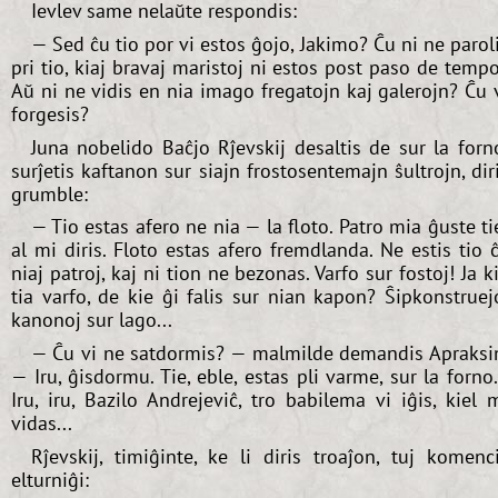
Ievlev same nelaŭte respondis:
— Sed ĉu tio por vi estos ĝojo, Jakimo? Ĉu ni ne parol
pri tio, kiaj bravaj maristoj ni estos post paso de temp
Aŭ ni ne vidis en nia imago fregatojn kaj galerojn? Ĉu 
forgesis?
Juna nobelido Baĉjo Rĵevskij desaltis de sur la forn
surĵetis kaftanon sur siajn frostosentemajn ŝultrojn, dir
grumble:
— Tio estas afero ne nia — la floto. Patro mia ĝuste ti
al mi diris. Floto estas afero fremdlanda. Ne estis tio 
niaj patroj, kaj ni tion ne bezonas. Varfo sur fostoj! Ja k
tia varfo, de kie ĝi falis sur nian kapon? Ŝipkonstruej
kanonoj sur lago...
— Ĉu vi ne satdormis? — malmilde demandis Apraksi
— Iru, ĝisdormu. Tie, eble, estas pli varme, sur la forno.
Iru, iru, Bazilo Andrejeviĉ, tro babilema vi iĝis, kiel 
vidas...
Rĵevskij, timiĝinte, ke li diris troaĵon, tuj komenc
elturniĝi: