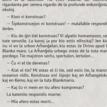
rigardanta per severa rigardo de la profunde enkaviĝint
okuloj.
— Kion vi konstruas?
— Ŝipkonstruejon ni konstruas! — malafable respond
Ievlev.
— Kiu do ĝin tiel konstruas? Vi alpelis homamason, s
tute senutile. La kavoj ja por kio estis elfositaj? Jen ki
iru vi en la urbon Arĥanĝelan, kiu estas ĉe Dvino apud 
Blanka maro. La Arĥanĝela urbego estas de la tuta ma
pordego. Tie majstron serĉu, spertulon, lertulon...
— Ĉu vi el tie devenas?
— Kial el tie? Mi estas el ĉi tie, sed estis tie, la maro
oceanon vidis. Konstruas oni ŝipojn kaj en Arĥangelsk
kaj en Kemo, kaj en la tuta Blankmario.
— Kaj ĉu vi mem en tiu afero komprenas?
La katenito respondis morne:
— Mia afero estas morti...