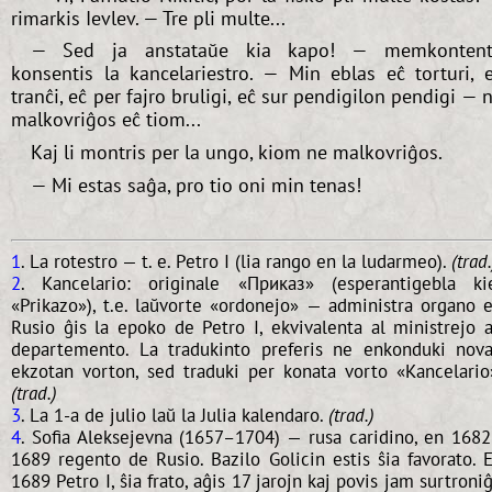
rimarkis Ievlev. — Tre pli multe...
— Sed ja anstataŭe kia kapo! — memkontent
konsentis la kancelariestro. — Min eblas eĉ torturi, 
tranĉi, eĉ per fajro bruligi, eĉ sur pendigilon pendigi — 
malkovriĝos eĉ tiom...
Kaj li montris per la ungo, kiom ne malkovriĝos.
— Mi estas saĝa, pro tio oni min tenas!
1
. La rotestro — t. e. Petro I (lia rango en la ludarmeo).
(trad.
2
. Kancelario: originale «Приказ» (esperantigebla ki
«Prikazo»), t.e. laŭvorte «ordonejo» — administra organo 
Rusio ĝis la epoko de Petro I, ekvivalenta al ministrejo 
departemento. La tradukinto preferis ne enkonduki nov
ekzotan vorton, sed traduki per konata vorto «Kancelario
(trad.)
3
. La 1-a de julio laŭ la Julia kalendaro.
(trad.)
4
. Sofia Aleksejevna (1657–1704) — rusa caridino, en 168
1689 regento de Rusio. Bazilo Golicin estis ŝia favorato. 
1689 Petro I, ŝia frato, aĝis 17 jarojn kaj povis jam surtroniĝ