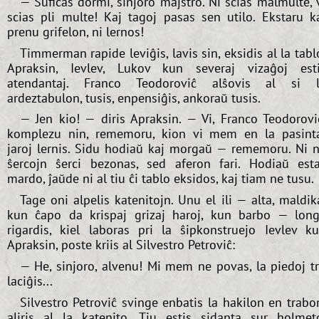
— Sufiĉas dormi, sinjoro majstro. Ni scias malmulte, 
scias pli multe! Kaj tagoj pasas sen utilo. Ekstaru k
prenu grifelon, ni lernos!
Timmerman rapide leviĝis, lavis sin, eksidis al la tabl
Apraksin, Ievlev, Lukov kun severaj vizaĝoj est
atendantaj. Franco Teodoroviĉ alŝovis al si 
ardeztabulon, tusis, enpensiĝis, ankoraŭ tusis.
— Jen kio! — diris Apraksin. — Vi, Franco Teodorovi
komplezu nin, rememoru, kion vi mem en la pasint
jaroj lernis. Sidu hodiaŭ kaj morgaŭ — rememoru. Ni 
ŝercojn ŝerci bezonas, sed aferon fari. Hodiaŭ est
mardo, ĵaŭde ni al tiu ĉi tablo eksidos, kaj tiam ne tusu.
Tage oni alpelis katenitojn. Unu el ili — alta, maldik
kun ĉapo da krispaj grizaj haroj, kun barbo — lon
rigardis, kiel laboras pri la ŝipkonstruejo Ievlev k
Apraksin, poste kriis al Silvestro Petroviĉ:
— He, sinjoro, alvenu! Mi mem ne povas, la piedoj t
laciĝis...
Silvestro Petroviĉ svinge enbatis la hakilon en trabo
aliris al la katenito. Tiu estis sidanta sur holmet