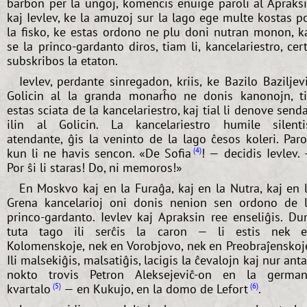
barbon per la ungoj, komencis enuige paroli al Apraks
kaj Ievlev, ke la amuzoj sur la lago ege multe kostas p
la fisko, ke estas ordono ne plu doni nutran monon, k
se la princo-gardanto diros, tiam li, kancelariestro, cer
subskribos la etaton.
Ievlev, perdante sinregadon, kriis, ke Bazilo Baziljev
Golicin al la granda monarĥo ne donis kanonojn, t
estas sciata de la kancelariestro, kaj tial li denove send
ilin al Golicin. La kancelariestro humile silenti
atendante, ĝis la veninto de la lago ĉesos koleri. Paro
kun li ne havis sencon. «De Sofia
! — decidis Ievlev.
4
Por ŝi li staras! Do, ni memoros!»
En Moskvo kaj en la Furaĝa, kaj en la Nutra, kaj en 
Grena kancelarioj oni donis nenion sen ordono de 
princo-gardanto. Ievlev kaj Apraksin ree enseliĝis. D
tuta tago ili serĉis la caron — li estis nek 
Kolomenskoje, nek en Vorobjovo, nek en Preobraĵenskoj
Ili malsekiĝis, malsatiĝis, lacigis la ĉevalojn kaj nur ant
nokto trovis Petron Aleksejeviĉ-on en la germa
kvartalo
— en Kukujo, en la domo de Lefort
.
5
6