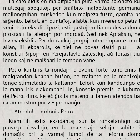
La caro sidis en malaltplanka pura varma saloneto k
multegaj speguloj, per ŝraŭbilo malboltante german
mallongtuban muskedon kun malpeza fusto, garnita p
arĝento. Lefort, en puntaĵoj, afable, kun riverenco petis 
venintojn eksidi, ripozi, esti gastoj en lia modesta dom
prokrasti la aferojn por morgaŭ. Sed nek Apraksin, n
Ievlev eksidis. Per du raŭkaj gorĝoj, interrompante unu 
alian, ili ekparolis, ke tiel ne povas daŭri plu — 
konstrui ŝipojn en Perejaslavlo-Zalesskij, aŭ forlasi ti
ideon kaj ne malŝpari la tempon vane.
Petro kuntiris la rondajn brovojn, forte kunpremis 
malgrandan knaban buŝon, ne trafante en la manikoj
longe surmetadis la kaftanon. Lefort kun kandelingo 
la mano iris elakompani lin, konsole premis la kubut
de Petro, diris, ke eĉ ĝis la mateno li tamen atendos li
caran moŝton por vespermanĝo.
— Atendu! — ordonis Petro.
Kiam ili estis eksidantaj sur la ronketantajn s
pluvego ĉevalojn, en la malsekajn selojn, subite i
domaĝis pri la varmaj lumoj de la Leforta dom