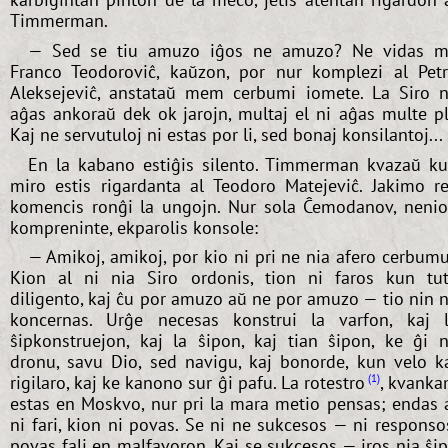
Timmerman.
— Sed se tiu amuzo iĝos ne amuzo? Ne vidas m
Franco Teodoroviĉ, kaŭzon, por nur komplezi al Pet
Aleksejeviĉ, anstataŭ mem cerbumi iomete. La Siro 
aĝas ankoraŭ dek ok jarojn, multaj el ni aĝas multe pl
Kaj ne servutuloj ni estas por li, sed bonaj konsilantoj...
En la kabano estiĝis silento. Timmerman kvazaŭ k
miro estis rigardanta al Teodoro Matejeviĉ. Jakimo r
komencis ronĝi la ungojn. Nur sola Ĉemodanov, neni
kompreninte, ekparolis konsole:
— Amikoj, amikoj, por kio ni pri ne nia afero cerbum
Kion al ni nia Siro ordonis, tion ni faros kun tu
diligento, kaj ĉu por amuzo aŭ ne por amuzo — tio nin 
koncernas. Urĝe necesas konstrui la varfon, kaj 
ŝipkonstruejon, kaj la ŝipon, kaj tian ŝipon, ke ĝi 
dronu, savu Dio, sed navigu, kaj bonorde, kun velo k
rigilaro, kaj ke kanono sur ĝi pafu. La rotestro
, kvank
1
estas en Moskvo, nur pri la mara metio pensas; endas 
ni fari, kion ni povas. Se ni ne sukcesos — ni responso
povas fali en malfavoron. Kaj se sukcesos — iros nia ŝi