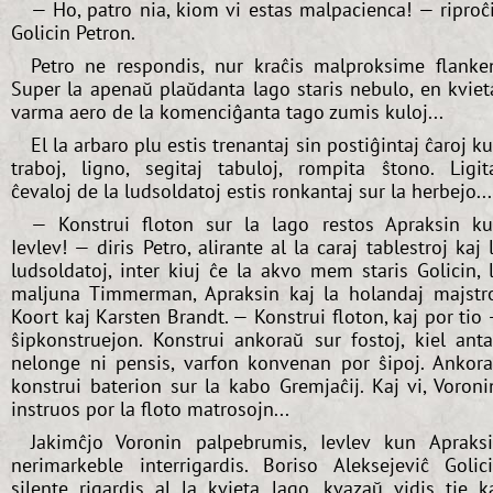
— Ho, patro nia, kiom vi estas malpacienca! — riproĉ
Golicin Petron.
Petro ne respondis, nur kraĉis malproksime flanke
Super la apenaŭ plaŭdanta lago staris nebulo, en kviet
varma aero de la komenciĝanta tago zumis kuloj...
El la arbaro plu estis trenantaj sin postiĝintaj ĉaroj k
traboj, ligno, segitaj tabuloj, rompita ŝtono. Ligit
ĉevaloj de la ludsoldatoj estis ronkantaj sur la herbejo...
— Konstrui floton sur la lago restos Apraksin k
Ievlev! — diris Petro, alirante al la caraj tablestroj kaj 
ludsoldatoj, inter kiuj ĉe la akvo mem staris Golicin, 
maljuna Timmerman, Apraksin kaj la holandaj majstr
Koort kaj Karsten Brandt. — Konstrui floton, kaj por tio
ŝipkonstruejon. Konstrui ankoraŭ sur fostoj, kiel ant
nelonge ni pensis, varfon konvenan por ŝipoj. Ankor
konstrui baterion sur la kabo Gremjaĉij. Kaj vi, Voroni
instruos por la floto matrosojn...
Jakimĉjo Voronin palpebrumis, Ievlev kun Apraks
nerimarkeble interrigardis. Boriso Aleksejeviĉ Golic
silente rigardis al la kvieta lago, kvazaŭ vidis tie k