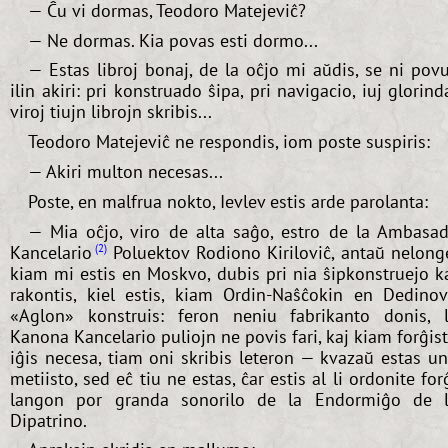
— Ĉu vi dormas, Teodoro Matejeviĉ?
— Ne dormas. Kia povas esti dormo...
— Estas libroj bonaj, de la oĉjo mi aŭdis, se ni pov
ilin akiri: pri konstruado ŝipa, pri navigacio, iuj glorind
viroj tiujn librojn skribis...
Teodoro Matejeviĉ ne respondis, iom poste suspiris:
— Akiri multon necesas...
Poste, en malfrua nokto, Ievlev estis arde parolanta:
— Mia oĉjo, viro de alta saĝo, estro de la Ambasa
Kancelario
Poluektov Rodiono Kiriloviĉ, antaŭ nelong
2
kiam mi estis en Moskvo, dubis pri nia ŝipkonstruejo k
rakontis, kiel estis, kiam Ordin-Naŝĉokin en Dedino
«Aglon» konstruis: feron neniu fabrikanto donis, 
Kanona Kancelario puliojn ne povis fari, kaj kiam forĝis
iĝis necesa, tiam oni skribis leteron — kvazaŭ estas u
metiisto, sed eĉ tiu ne estas, ĉar estis al li ordonite for
langon por granda sonorilo de la Endormiĝo de 
Dipatrino.