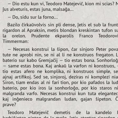
— Dio estu kun vi, Teodoro Matejeviĉ, kion mi scias? 
ĵus alveturis, estas juna, malsaĝa...
— Do, sidu sur la forno...
Bazilo ĉirkaŭvolvis sin pli dense, ĵetis el sub la frun
rigardon al Apraksin, metis blondan kreskintan tufon s
la orelon. Prudente ekparolis Franco Teodorov
Timmerman:
— Necesas konstrui la ŝipon, ĉar sinjoro Peter pov
tute ne aprobi nin, se ni al li ne konstruos fregaton. 
baterio sur kabo Gremjaĉij — tio estas bona. Sonhorlo
— same estas bona. Kaj ankaŭ la varfon ni konstruos,
tio estas afero ne komplika, ni konstruos simple, s
ajnaj artifikoj. Sed se, sinjoroj, deziras ni komplezi ni
Siron, tiam endas al ni fari tion, por kio pafados la lu
baterio, por kio iros la sonhorloĝo, por kio staros n
malgranda varfo. Necesas konstrui kun tuta elegante
kaj inĝenieco malgrandan ludan, gajan ŝipeton. 
prave?
Teodoro Matejeviĉ demetis de la kandelo l
karbiĝintan pinton de la meĉo, ĵetis atentan rigardon 