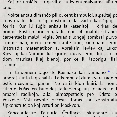
Kaj forturniĝis — rigardi al la kvieta malvarma aŭtu
lago.
Nokte antaŭ dimanĉo pli ol cent kampuloj, alpelitaj p
konstruado de la ŝipkonstruejo, la varfo kaj ŝipoj,
foriris. Kun ili fuĝis ankaŭ la katenitoj — ĉirkaŭ d
homoj. Fostojn oni enbatadis nun pli malofte, trabo
ĉarpentadis malpli vigle. Bruadis longaj sombraj pluvo
Timmerman, mem rememorante tion, kion iam lerni
instruadis matematikon al Apraksin, Ievlev kaj Luko
Rĵevskij kaj Voronin kategorie rifuzis lerni, diris, ke 
tiom malriĉas iliaj bienoj, por ke ili laborigu ilia
kapojn...
En la somera tago de Kosmaso kaj Damiano
ĉi
3
laboroj sur la lago haltis. La kampuloj dum kvara tago 
estis ricevantaj panon. Ne estis kion kuiri, la hom
silente kuŝis en humidaj terkabanoj, iuj fosadis en 
arbaroj radikojn, aliaj almozpetadis pro Kristo 
Veskovo. Vole-nevole necesis forlasi la konstruat
ŝipkonstruejon kaj veturi en Moskvon.
Kancelariestro Pafnutio Ĉerdincev, skrapante si