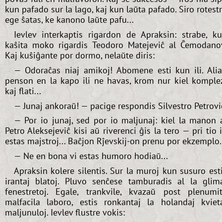
kun pafado sur la lago, kaj kun laŭta pafado. Siro rotest
ege ŝatas, ke kanono laŭte pafu...
Ievlev interkaptis rigardon de Apraksin: strabe, k
kaŝita moko rigardis Teodoro Matejeviĉ al Ĉemodano
Kaj kuŝiĝante por dormo, nelaŭte diris:
— Odoraĉas niaj amikoj! Abomene esti kun ili. Ali
penson en la kapo ili ne havas, krom nur kiel komple
kaj flati...
— Junaj ankoraŭ! — pacige respondis Silvestro Petrovi
— Por io junaj, sed por io maljunaj: kiel la manon 
Petro Aleksejeviĉ kisi aŭ riverenci ĝis la tero — pri tio i
estas majstroj... Baĉjon Rĵevskij-on prenu por ekzemplo.
— Ne en bona vi estas humoro hodiaŭ...
Apraksin kolere silentis. Sur la muroj kun susuro est
irantaj blatoj. Pluvo senĉese tamburadis al la glim
fenestretoj. Egale, trankvile, kvazaŭ post plenumi
malfacila laboro, estis ronkantaj la holandaj kviet
maljunuloj. Ievlev flustre vokis: