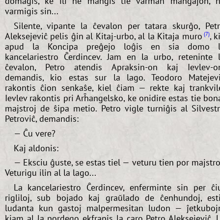
domaĝis, ke ili ne manĝis tie varman manĝaĵon, 
varmigis sin...
Silente, vipante la ĉevalon per tatara skurĝo, Pet
Aleksejeviĉ pelis ĝin al Kitaj-urbo, al la Kitaja muro
, k
7
apud la Koncipa preĝejo loĝis en sia domo l
kancelariestro Ĉerdincev. Jam en la urbo, reteninte 
ĉevalon, Petro atendis Apraksin-on kaj Ievlev-o
demandis, kio estas sur la lago. Teodoro Matejev
rakontis ĉion senkaŝe, kiel ĉiam — rekte kaj trankvil
Ievlev rakontis pri Arĥangelsko, ke onidire estas tie bon
majstroj de ŝipa metio. Petro vigle turniĝis al Silvest
Petroviĉ, demandis:
— Ĉu vere?
Kaj aldonis:
— Eksciu ĝuste, se estas tiel — veturu tien por majstro
Veturigu ilin al la lago...
La kancelariestro Ĉerdincev, enferminte sin per ĉi
rigliloj, sub bojado kaj graŭlado de ĉenhundoj, est
ludanta kun gastoj malpermesitan ludon — ĵetkuboj
kiam al la pordego ekfrapis la caro Petro Aleksejeviĉ. 