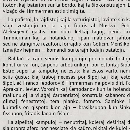
floton, kaj baterion sur la bordo, kaj la ŝipkonstruejon. 
vizaĝo de Timmerman estis timigita.
La pafistoj, la rajdistoj kaj la veturigistoj, lavinte sin k
siajn vestaĵojn en la lago, foriris al Moskvo. Pet
Aleksejeviĉ gastis nur dum kelkaj tagoj, penis k
Timmerman kaj la holandanoj ripari malnovan jaĥto
sed ne atinginte rezulton, forrajdis kun Golicin, Menŝiko
Izmajlov hejmen — komandi surterajn ludajn batalojn.
Baldaŭ la caro sendis kampulojn por enbati fostoj
konstrui varfon, ĉarpenti arbotrunkojn por estontaj ŝipo
Estro super la kampuloj ne estis; kia estos varfo, nen
sciis ĝuste; kiaj traboj necesas por ŝipoj kaj kiaj est
ŝipoj, eĉ Franco Teodoroviĉ Timmerman ne povis diri. P
Apraksin, Ievlev, Voronin kaj Ĉemodanov kun la holand
maljunuloj la vilaĝaj ĉarpentistoj konstruis kabanon: 
glimaj fenestretoj, tera planko, forneto. Samloke i
kuiradis en gispoto kion ajn — brasiksupon kun ŝink
fiŝsupon, fritadis lagajn fiŝojn...
La alpelitaj kampuloj — nenutritaj, koleraj, deŝiritaj 
sia propra afero por nesciate kia kaŭzo, pikitaj de kuloj