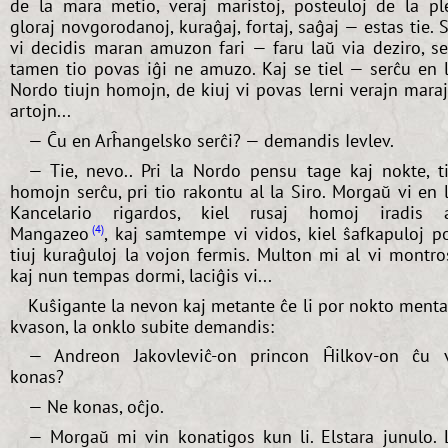
de la mara metio, veraj maristoj, posteuloj de la pl
gloraj novgorodanoj, kuraĝaj, fortaj, saĝaj — estas tie. 
vi decidis maran amuzon fari — faru laŭ via deziro, s
tamen tio povas iĝi ne amuzo. Kaj se tiel — serĉu en 
Nordo tiujn homojn, de kiuj vi povas lerni verajn mara
artojn...
— Ĉu en Arĥangelsko serĉi? — demandis Ievlev.
— Tie, nevo.. Pri la Nordo pensu tage kaj nokte, t
homojn serĉu, pri tio rakontu al la Siro. Morgaŭ vi en 
Kancelario rigardos, kiel rusaj homoj iradis 
Mangazeo
, kaj samtempe vi vidos, kiel ŝafkapuloj p
4
tiuj kuraĝuloj la vojon fermis. Multon mi al vi montro
kaj nun tempas dormi, laciĝis vi...
Kuŝigante la nevon kaj metante ĉe li por nokto ment
kvason, la onklo subite demandis:
— Andreon Jakovleviĉ-on princon Ĥilkov-on ĉu 
konas?
— Ne konas, oĉjo.
— Morgaŭ mi vin konatigos kun li. Elstara junulo. 