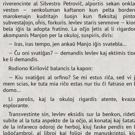
riverencinte al Silvestro Petroviĉ, alportis sekan onkl
veston — senkoluman kaftanon kun pelta border
marokenajn kudritajn ŝuojn kun fleksitaj pinto
subvestaĵojn, oĥis, forkuris. Ievlev staris senmove — ki
bela iĝis la adopta fratino. La oĉjo ĵetis al li rigardo
akompanis Manjon per la okuloj, suspiris, diris:
— Iras, iras tempo, jen ankaŭ Manjo iĝis svatebla...
— Ĉu oni svatiĝas? — demandis Ievlev kaj ektimis tio
ke li demandis.
Rodiono Kiriloviĉ balancis la kapon:
— Kiu svatiĝos al orfino? Se mi estus riĉa, sed vi 
mem scias, ke tuta mia riĉo estas nur tiu ĉi fatraso en 
domo...
Li parolis, kaj la okuloj rigardis atente, kvaz
esplorante.
Transvestinte sin, Ievlev eksidis sur la benkon, ridet
subite al la tuta aspekto de la oĉjo, al konataj kaj ŝatat
de la infaneco odoroj de herboj, kiuj faske pendis en 
loĝoĉambroj, al libroj kaj folioj de manuskriptoj, ki