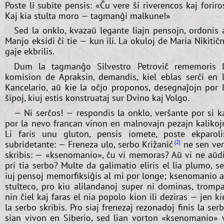
Poste li subite pensis: «Ĉu vere ŝi riverencos kaj foriro
Kaj kia stulta moro — tagmanĝi malkune!»
Sed la onklo, kvazaŭ legante liajn pensojn, ordonis 
Manjo eksidi ĉi tie — kun ili. La okuloj de Maria Nikitiĉ
gaje ekbrilis.
Dum la tagmanĝo Silvestro Petroviĉ rememoris 
komision de Apraksin, demandis, kiel eblas serĉi en 
Kancelario, aŭ kie la oĉjo proponos, desegnaĵojn por 
ŝipoj, kiuj estis konstruataj sur Dvino kaj Volgo.
— Ni serĉos! — respondis la onklo, verŝante por si k
por la nevo francan vinon en malnovajn pezajn kalikoj
Li faris unu gluton, pensis iomete, poste ekparoli
subridetante: — Freneza ulo, serbo Križanić
ne sen ve
2
skribis: — «ksenomanio», ĉu vi memoras? Aŭ vi ne aŭd
pri tia serbo? Multe da galimatio eliris el lia plumo, s
iuj pensoj memorfiksiĝis al mi por longe; ksenomanio 
stulteco, pro kiu alilandanoj super ni dominas, tromp
nin ĉiel kaj faras el nia popolo kion ili deziras — jen ki
la serbo skribis. Pro siaj frenezaj rezonadoj finis la ser
sian vivon en Siberio, sed lian vorton «ksenomanio» 