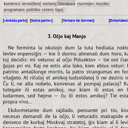
komenco
lernolibroj
vortaroj
literaturo
«survoje»
muziko
programaro
politiko
cetero
ligoj
[
«Antaŭa parto
] [
Sekva parto»
]
[
Verkaro de German
]
[
Enhavtabel
3. Oĉjo kaj Manjo
Ne ferminta la okulojn dum la tuta hodiaŭa nokt
Ievlev enpensiĝis — kie li dormu almenaŭ dum horo, k
tuj decidis: mi veturos al oĉjo Poluektov — tie oni ĉi
ĝojas pri mi. Kaj ne estis alia loko, kien eblus veturi: 
patrino antaŭlonge mortis, la patro strangumas en fo
vilaĝeto. Al riĉuloj el amikoj-ludsoldatoj li ne deziris ir
Ĉu li, ne alta nobelo, konvenas al pompaj palacoj? K
tutegale ili estas amikoj, nur kiam ili estas en 
ludarmeo, sed hejme — ĉu ili estos amikoj? Tie est
propra vivo...
Ekdormetante dum rajdado, pensante pri tio, ki
necesas demandi de la oĉjo, li veturadis malrapide 
denseco de kurbaj Moskvaj stratetoj, ĝis kiam al li lev