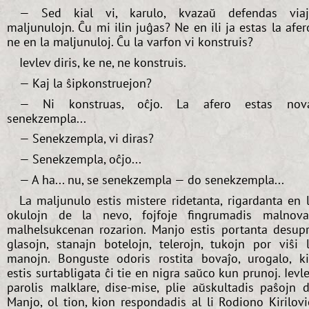
— Sed kial vi, karulo, kvazaŭ defendas via
maljunulojn. Ĉu mi ilin juĝas? Ne en ili ja estas la afer
ne en la maljunuloj. Ĉu la varfon vi konstruis?
Ievlev diris, ke ne, ne konstruis.
— Kaj la ŝipkonstruejon?
— Ni konstruas, oĉjo. La afero estas nova
senekzempla...
— Senekzempla, vi diras?
— Senekzempla, oĉjo...
— A ha... nu, se senekzempla — do senekzempla...
La maljunulo estis mistere ridetanta, rigardanta en 
okulojn de la nevo, fojfoje fingrumadis malnov
malhelsukcenan rozarion. Manjo estis portanta desup
glasojn, stanajn botelojn, telerojn, tukojn por viŝi 
manojn. Bonguste odoris rostita bovaĵo, urogalo, k
estis surtabligata ĉi tie en nigra saŭco kun prunoj. Ievl
parolis malklare, dise-mise, plie aŭskultadis paŝojn 
Manjo, ol tion, kion respondadis al li Rodiono Kirilovi