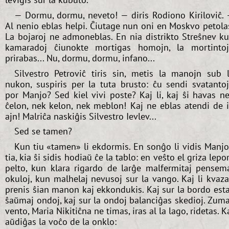
— Dormu, dormu, neveto! — diris Rodiono Kiriloviĉ.
Al nenio eblas helpi. Ĉiutage nun oni en Moskvo petola
La bojaroj ne admoneblas. En nia distrikto Streŝnev k
kamaradoj ĉiunokte mortigas homojn, la mortinto
prirabas... Nu, dormu, dormu, infano...
Silvestro Petroviĉ tiris sin, metis la manojn sub 
nukon, suspiris per la tuta brusto: ĉu sendi svatanto
por Manjo? Sed kiel vivi poste? Kaj li, kaj ŝi havas n
ĉelon, nek kelon, nek meblon! Kaj ne eblas atendi de 
ajn! Malriĉa naskiĝis Silvestro Ievlev...
Sed se tamen?
Kun tiu «tamen» li ekdormis. En sonĝo li vidis Manj
tia, kia ŝi sidis hodiaŭ ĉe la tablo: en veŝto el griza lepo
pelto, kun klara rigardo de larĝe malfermitaj pensem
okuloj, kun malhelaj nevusoj sur la vango. Kaj li kvaz
prenis ŝian manon kaj ekkondukis. Kaj sur la bordo est
ŝaŭmaj ondoj, kaj sur la ondoj balanciĝas skedioj. Zum
vento, Maria Nikitiĉna ne timas, iras al la lago, ridetas. K
aŭdiĝas la voĉo de la onklo: