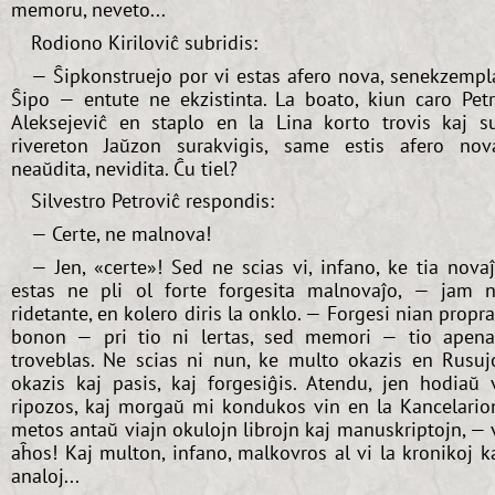
memoru, neveto...
Rodiono Kiriloviĉ subridis:
— Ŝipkonstruejo por vi estas afero nova, senekzempl
Ŝipo — entute ne ekzistinta. La boato, kiun caro Pet
Aleksejeviĉ en staplo en la Lina korto trovis kaj s
rivereton Jaŭzon surakvigis, same estis afero nov
neaŭdita, nevidita. Ĉu tiel?
Silvestro Petroviĉ respondis:
— Certe, ne malnova!
— Jen, «certe»! Sed ne scias vi, infano, ke tia nova
estas ne pli ol forte forgesita malnovaĵo, — jam 
ridetante, en kolero diris la onklo. — Forgesi nian propr
bonon — pri tio ni lertas, sed memori — tio apen
troveblas. Ne scias ni nun, ke multo okazis en Rusuj
okazis kaj pasis, kaj forgesiĝis. Atendu, jen hodiaŭ 
ripozos, kaj morgaŭ mi kondukos vin en la Kancelario
metos antaŭ viajn okulojn librojn kaj manuskriptojn, — 
aĥos! Kaj multon, infano, malkovros al vi la kronikoj k
analoj...