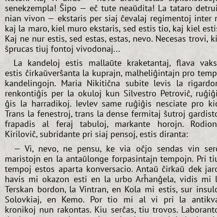
senekzempla! Ŝipo — eĉ tute neaŭdita! La tataro detru
nian vivon — ekstaris per siaj ĉevalaj regimentoj inter 
kaj la maro, kiel muro ekstaris, sed estis tio, kaj kiel esti
Kaj ne nur estis, sed estas, estas, nevo. Necesas trovi, k
ŝprucas tiuj fontoj vivodonaj...
La kandeloj estis mallaŭte kraketantaj, flava vak
estis ĉirkaŭverŝanta la kuprajn, malheliĝintajn pro tem
kandelingojn. Maria Nikitiĉna subite levis la rigardo
renkontiĝis per la okuloj kun Silvestro Petroviĉ, ruĝiĝ
ĝis la harradikoj. Ievlev same ruĝiĝis nesciate pro ki
Trans la fenestroj, trans la dense fermitaj ŝutroj gardist
frapadis al feraj tabuloj, markante horojn. Rodio
Kiriloviĉ, subridante pri siaj pensoj, estis diranta:
— Vi, nevo, ne pensu, ke via oĉjo sendas vin ser
maristojn en la antaŭlonge forpasintajn tempojn. Pri ti
tempoj estos aparta konversacio. Antaŭ ĉirkaŭ dek jar
havis mi okazon esti en la urbo Arĥanĝela, vidis mi 
Terskan bordon, la Vintran, en Kola mi estis, sur insul
Solovkiaj, en Kemo. Por tio mi al vi pri la antikv
kronikoj nun rakontas. Kiu serĉas, tiu trovos. Laborant