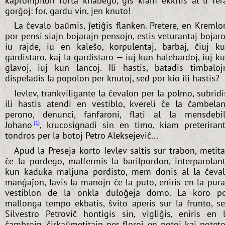
kaprompilon forta knabego, ĝis kiam ekkriis al li fer
gorĝoj: for, gardu vin, jen knuto!
La ĉevalo baŭmis, ĵetiĝis flanken. Pretere, en Kremlo
por pensi siajn bojarajn pensojn, estis veturantaj bojaro
iu rajde, iu en kaleŝo, korpulentaj, barbaj, ĉiuj k
gardistaro, kaj la gardistaro — iuj kun halebardoj, iuj k
glavoj, iuj kun lancoj. Ili hastis, batadis timbaloj
dispeladis la popolon per knutoj, sed por kio ili hastis?
Ievlev, trankviligante la ĉevalon per la polmo, subridi
ili hastis atendi en vestiblo, kvereli ĉe la ĉambela
perono, denunci, fanfaroni, flati al la mensdebi
Johano
, krucosignadi sin en timo, kiam preteriran
1
tondros per la botoj Petro Aleksejeviĉ...
Apud la Preseja korto Ievlev saltis sur trabon, metit
ĉe la pordego, malfermis la barilpordon, interparolan
kun kaduka maljuna pordisto, mem donis al la ĉeva
manĝaĵon, lavis la manojn ĉe la puto, eniris en la pur
vestiblon de la onkla duloĝeja domo. La koro p
mallonga tempo ekbatis, ŝvito aperis sur la frunto, s
Silvestro Petroviĉ hontigis sin, vigliĝis, eniris en 
ĉambrojn, ĉirkaŭmetitajn per floroj en potoj kaj poteto