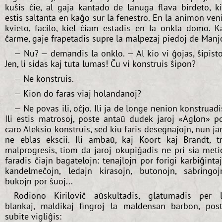
kuŝis ĉie, al gaja kantado de lanuga flava birdeto, k
estis saltanta en kaĝo sur la fenestro. En la animon ven
kvieto, facilo, kiel ĉiam estadis en la onkla domo. K
ĉarme, gaje frapetadis supre la malpezaj piedoj de Manj
— Nu? — demandis la onklo. — Al kio vi ĝojas, ŝipist
Jen, li sidas kaj tuta lumas! Ĉu vi konstruis ŝipon?
— Ne konstruis.
— Kion do faras viaj holandanoj?
— Ne povas ili, oĉjo. Ili ja de longe nenion konstruadi
Ili estis matrosoj, poste antaŭ dudek jaroj «Aglon» p
caro Aleksio konstruis, sed kiu faris desegnaĵojn, nun j
ne eblas ekscii. Ili ambaŭ, kaj Koort kaj Brandt, t
malprogresis, tiom da jaroj okupiĝadis ne pri sia meti
faradis ĉiajn bagatelojn: tenajlojn por forigi karbiĝinta
kandelmeĉojn, ledajn kirasojn, butonojn, sabringoj
bukojn por ŝuoj...
Rodiono Kiriloviĉ aŭskultadis, glatumadis per 
blankaj, maldikaj fingroj la maldensan barbon, pos
subite vigliĝis: