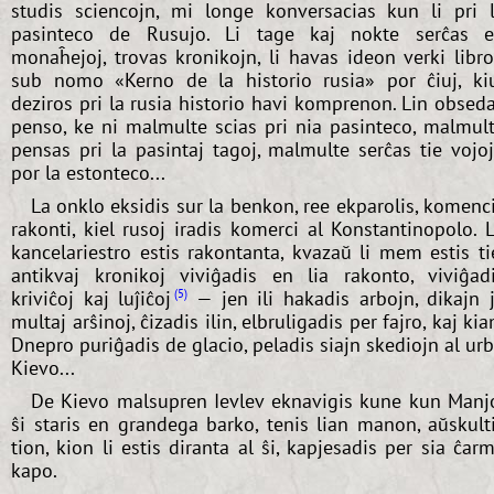
studis sciencojn, mi longe konversacias kun li pri 
pasinteco de Rusujo. Li tage kaj nokte serĉas 
monaĥejoj, trovas kronikojn, li havas ideon verki libr
sub nomo «Kerno de la historio rusia» por ĉiuj, ki
deziros pri la rusia historio havi komprenon. Lin obsed
penso, ke ni malmulte scias pri nia pasinteco, malmul
pensas pri la pasintaj tagoj, malmulte serĉas tie vojo
por la estonteco...
La onklo eksidis sur la benkon, ree ekparolis, komenc
rakonti, kiel rusoj iradis komerci al Konstantinopolo. 
kancelariestro estis rakontanta, kvazaŭ li mem estis ti
antikvaj kronikoj viviĝadis en lia rakonto, viviĝad
kriviĉoj kaj luĵiĉoj
— jen ili hakadis arbojn, dikajn 
5
multaj arŝinoj, ĉizadis ilin, elbruligadis per fajro, kaj ki
Dnepro puriĝadis de glacio, peladis siajn skediojn al ur
Kievo...
De Kievo malsupren Ievlev eknavigis kune kun Manj
ŝi staris en grandega barko, tenis lian manon, aŭskult
tion, kion li estis diranta al ŝi, kapjesadis per sia ĉar
kapo.