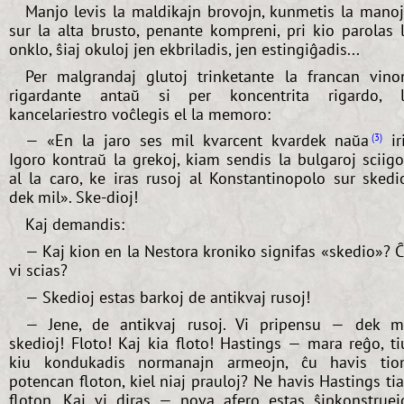
Manjo levis la maldikajn brovojn, kunmetis la mano
sur la alta brusto, penante kompreni, pri kio parolas 
onklo, ŝiaj okuloj jen ekbriladis, jen estingiĝadis...
Per malgrandaj glutoj trinketante la francan vino
rigardante antaŭ si per koncentrita rigardo, 
kancelariestro voĉlegis el la memoro:
— «En la jaro ses mil kvarcent kvardek naŭa
ir
3
Igoro kontraŭ la grekoj, kiam sendis la bulgaroj sciig
al la caro, ke iras rusoj al Konstantinopolo sur skedi
dek mil». Ske-dioj!
Kaj demandis:
— Kaj kion en la Nestora kroniko signifas «skedio»? 
vi scias?
— Skedioj estas barkoj de antikvaj rusoj!
— Jene, de antikvaj rusoj. Vi pripensu — dek m
skedioj! Floto! Kaj kia floto! Hastings — mara reĝo, ti
kiu kondukadis normanajn armeojn, ĉu havis ti
potencan floton, kiel niaj prauloj? Ne havis Hastings ti
floton. Kaj vi diras — nova afero estas ŝipkonstruej