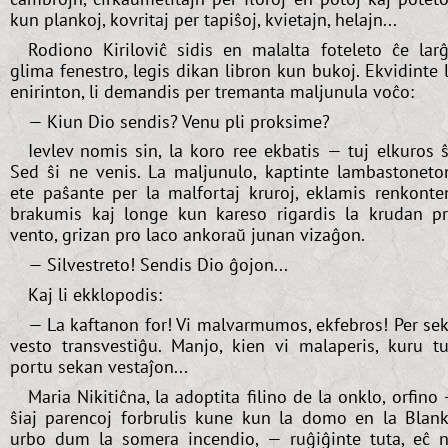
kun plankoj, kovritaj per tapiŝoj, kvietajn, helajn...
Rodiono Kiriloviĉ sidis en malalta foteleto ĉe lar
glima fenestro, legis dikan libron kun bukoj. Ekvidinte 
enirinton, li demandis per tremanta maljunula voĉo:
— Kiun Dio sendis? Venu pli proksime?
Ievlev nomis sin, la koro ree ekbatis — tuj elkuros ŝ
Sed ŝi ne venis. La maljunulo, kaptinte lambastoneto
ete paŝante per la malfortaj kruroj, eklamis renkonte
brakumis kaj longe kun kareso rigardis la krudan p
vento, grizan pro laco ankoraŭ junan vizaĝon.
— Silvestreto! Sendis Dio ĝojon...
Kaj li ekklopodis:
— La kaftanon for! Vi malvarmumos, ekfebros! Per se
vesto transvestiĝu. Manjo, kien vi malaperis, kuru tu
portu sekan vestaĵon...
Maria Nikitiĉna, la adoptita filino de la onklo, orfino
ŝiaj parencoj forbrulis kune kun la domo en la Blan
urbo dum la somera incendio, — ruĝiĝinte tuta, eĉ 