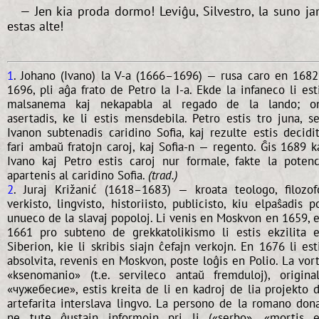
— Jen kia proda dormo! Leviĝu, Silvestro, la suno j
estas alte!
1
. Johano (Ivano) la V-a (1666–1696) — rusa caro en 168
1696, pli aĝa frato de Petro la I-a. Ekde la infaneco li est
malsanema kaj nekapabla al regado de la lando; o
asertadis, ke li estis mensdebila. Petro estis tro juna, s
Ivanon subtenadis caridino Sofia, kaj rezulte estis decidi
fari ambaŭ fratojn caroj, kaj Sofia-n — regento. Ĝis 1689 k
Ivano kaj Petro estis caroj nur formale, fakte la poten
apartenis al caridino Sofia.
(trad.)
2
. Juraj Križanić (1618–1683) — kroata teologo, filozof
verkisto, lingvisto, historiisto, publicisto, kiu elpaŝadis p
unueco de la slavaj popoloj. Li venis en Moskvon en 1659, 
1661 pro subteno de grekkatolikismo li estis ekzilita 
Siberion, kie li skribis siajn ĉefajn verkojn. En 1676 li est
absolvita, revenis en Moskvon, poste loĝis en Polio. La vor
«ksenomanio» (t.e. servileco antaŭ fremduloj), origina
«чужебесие», estis kreita de li en kadroj de lia projekto 
artefarita interslava lingvo. La persono de la romano don
ne tute ĝustajn informojn pri li («serbo», «mortis 