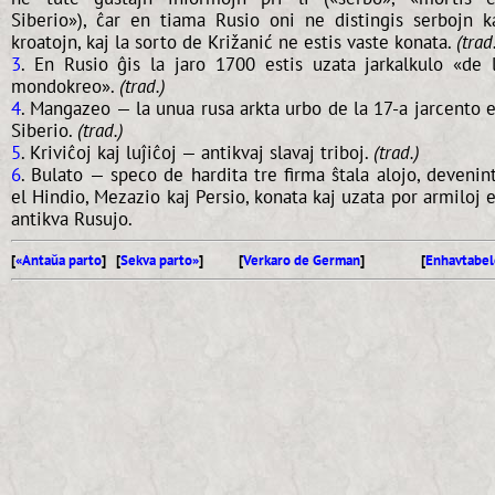
Siberio»), ĉar en tiama Rusio oni ne distingis serbojn k
kroatojn, kaj la sorto de Križanić ne estis vaste konata.
(trad
3
. En Rusio ĝis la jaro 1700 estis uzata jarkalkulo «de 
mondokreo».
(trad.)
4
. Mangazeo — la unua rusa arkta urbo de la 17-a jarcento 
Siberio.
(trad.)
5
. Kriviĉoj kaj luĵiĉoj — antikvaj slavaj triboj.
(trad.)
6
. Bulato — speco de hardita tre firma ŝtala alojo, devenin
el Hindio, Mezazio kaj Persio, konata kaj uzata por armiloj 
antikva Rusujo.
[
«Antaŭa parto
] [
Sekva parto»
]
[
Verkaro de German
]
[
Enhavtabel