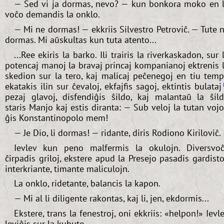
— Sed vi ja dormas, nevo? — kun bonkora moko en 
voĉo demandis la onklo.
— Mi ne dormas! — ekkriis Silvestro Petroviĉ. — Tute 
dormas. Mi aŭskultas kun tuta atento...
...Ree ekiris la barko. Ili trairis la riverkaskadon, sur 
potencaj manoj la bravaj princaj kompanianoj ektrenis 
skedion sur la tero, kaj malicaj peĉenegoj en tiu tem
ekatakis ilin sur ĉevaloj, ekfajfis sagoj, ektintis bulataj
pezaj glavoj, disfendiĝis ŝildo, kaj malantaŭ la ŝil
staris Manjo kaj estis diranta: — Sub veloj la tutan voj
ĝis Konstantinopolo mem!
— Je Dio, li dormas! — ridante, diris Rodiono Kiriloviĉ.
Ievlev kun peno malfermis la okulojn. Diversvo
ĉirpadis griloj, ekstere apud la Presejo pasadis gardisto
interkriante, timante maliculojn.
La onklo, ridetante, balancis la kapon.
— Mi al li diligente rakontas, kaj li, jen, ekdormis...
Ekstere, trans la fenestroj, oni ekkriis: «helpon!» Ievl
leviĝis sur la kubuto.