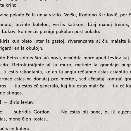
te kriis:
ina pokalo ĉe la unua vizito. Verŝu, Rodiono Kiriloviĉ, por ĉi
nulo, levinte botelon, verŝis kalikon. Liaj manoj tremis,
li Lukov, komencis plenigi pokalon post pokalo.
iris kun pleto inter la gastoj, riverencante al ĉiu malalte k
igardi en la okulojn.
blo Petro sidigis ŝin laŭ nova, neaŭdita moro apud Ievlev kaj 
tado. Retrokliniĝinte al la muro, metinte la grandajn pug
, li estis rakontanta, ke en la angla reĝlando estas establit
armeo estas ne donataj pro meritoj, sed aĉetataj kontraŭ g
ros — tiu estos eĉ generalo, kaj kiu estas malriĉa — tiu eĉ ka
ne atingos.
 — diris Ievlev.
! — subridis Gordon. — Ne estas pli bone, ol ili elpens
tas, mono ĉion kostas...
raĉis en kolero.