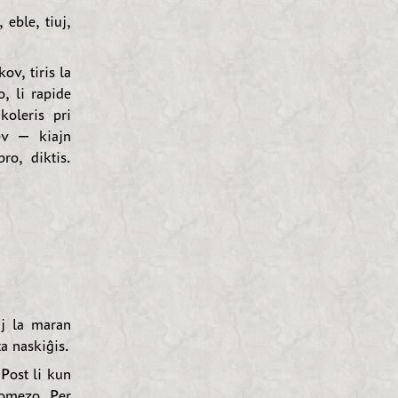
eble, tiuj,
ov, tiris la
, li rapide
oleris pri
lev — kiajn
ro, diktis.
uj la maran
a naskiĝis.
 Post li kun
tomezo. Per