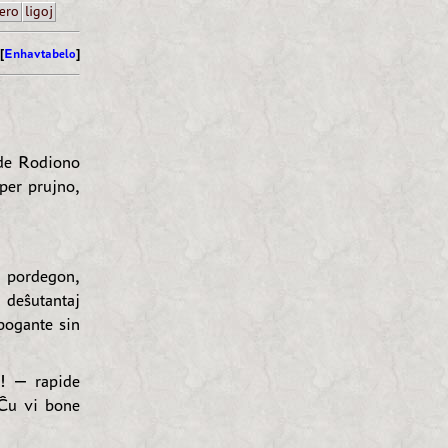
ero
ligoj
[
Enhavtabelo
]
de Rodiono
per prujno,
n pordegon,
 deŝutantaj
pogante sin
li! — rapide
 Ĉu vi bone