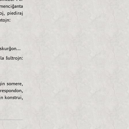
omenciĝanta
j, piediraj
tojn:
skurĝon...
la ŝultrojn:
ĝin somere,
respondon,
n konstrui,