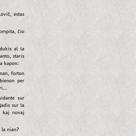
oviĉ, estas
ompita, ĉio
dukis al la
anto, staris
la kapon:
nan, forton
 bienon per
i...
sidante sur
adis sur la
 kaj novaj
 la nian?