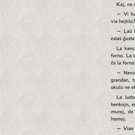
Kaj, ne 
— Vi hav
via hejtilo
— Laŭ la
estas ĝusta
La kance
forno. La c
ĉe la forno
— Neniu 
grandan, t
okulo ne eb
La luds
benkojn, e
muroj, de
homoj.
— Vian v