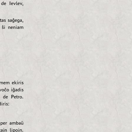
 de Ievlev,
tas saĝega,
o ŝi neniam
 mem ekiris
 voĉo iĝadis
j de Petro.
iris:
s per ambaŭ
ajn lipojn.