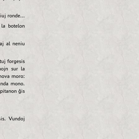
uj ronde...
 la botelon
aj al neniu
tuj forgesis
nojn sur la
a nova moro:
randa mono.
pitanon ĝis
is. Vundoj