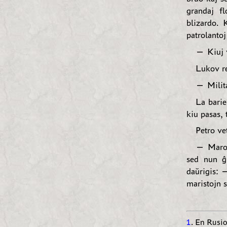
grandaj fl
blizardo. 
patrolanto
— Kiuj v
Lukov re
— Milita
La barie
kiu pasas, 
Petro ve
— Maro, 
sed nun ĝ
daŭrigis: 
maristojn s
1
. En Rusi