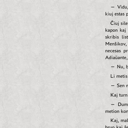
— Vidu, 
kiuj estas 
Ĉiuj sile
kapon kaj 
skribis li
Menŝikov, 
necesas pr
Adiaŭante, 
— Nu, bl
Li metis
— Sen mi
Kaj turn
— Dum es
metion konc
Kaj, mala
bruo kaj ŝ