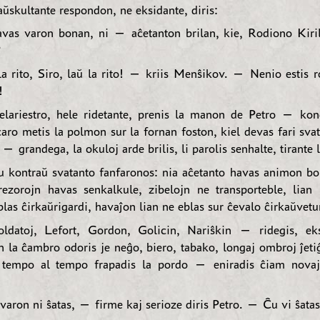
aŭskultante respondon, ne eksidante, diris:
as varon bonan, ni — aĉetanton brilan, kie, Rodiono Kiril
?
 rito, Siro, laŭ la rito! — kriis Menŝikov. — Nenio estis r
!
lariestro, hele ridetante, prenis la manon de Petro — kon
aro metis la polmon sur la fornan foston, kiel devas fari svat
 — grandega, la okuloj arde brilis, li parolis senhalte, tirante 
kontraŭ svatanto fanfaronos: nia aĉetanto havas animon bo
rezorojn havas senkalkule, zibelojn ne transporteble, lian
las ĉirkaŭrigardi, havaĵon lian ne eblas sur ĉevalo ĉirkaŭvetur
oldatoj, Lefort, Gordon, Golicin, Nariŝkin — ridegis, ek
n la ĉambro odoris je neĝo, biero, tabako, longaj ombroj ĵetiĝ
 tempo al tempo frapadis la pordo — eniradis ĉiam novaj
aron ni ŝatas, — firme kaj serioze diris Petro. — Ĉu vi ŝatas