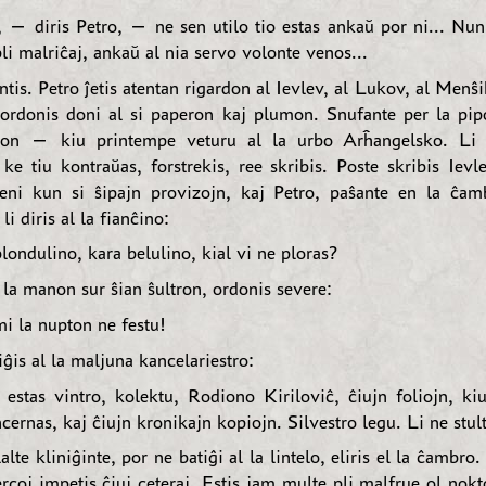
— diris Petro, — ne sen utilo tio estas ankaŭ por ni... Nun, 
pli malriĉaj, ankaŭ al nia servo volonte venos...
ntis. Petro ĵetis atentan rigardon al Ievlev, al Lukov, al Menŝik
ordonis doni al si paperon kaj plumon. Snufante per la pipo
ston — kiu printempe veturu al la urbo Arĥangelsko. Li k
ke tiu kontraŭas, forstrekis, ree skribis. Poste skribis Iev
eni kun si ŝipajn provizojn, kaj Petro, paŝante en la ĉamb
li diris al la fianĉino:
ondulino, kara belulino, kial vi ne ploras?
 la manon sur ŝian ŝultron, ordonis severe:
 la nupton ne festu!
iĝis al la maljuna kancelariestro:
tas vintro, kolektu, Rodiono Kiriloviĉ, ĉiujn foliojn, ki
ernas, kaj ĉiujn kronikajn kopiojn. Silvestro legu. Li ne stult
lte kliniĝinte, por ne batiĝi al la lintelo, eliris el la ĉambro.
ercoj impetis ĉiuj ceteraj. Estis jam multe pli malfrue ol nok