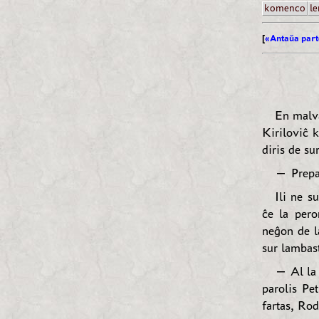
komenco
le
[
«Antaŭa part
En malv
Kiriloviĉ 
diris de sur
— Prepar
Ili ne s
ĉe la pero
neĝon de l
sur lambast
— Al la 
parolis Pe
fartas, Ro