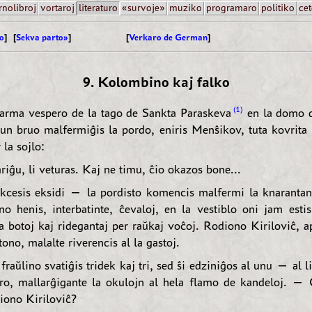
rnolibroj
vortaroj
literaturo
«survoje»
muziko
programaro
politiko
cet
o
] [
Sekva parto»
]
[
Verkaro de German
]
9. Kolombino kaj falko
1
arma vespero de la tago de Sankta Paraskeva
en la domo 
kun bruo malfermiĝis la pordo, eniris Menŝikov, tuta kovrita 
 la sojlo:
iĝu, li veturas. Kaj ne timu, ĉio okazos bone...
ukcesis eksidi — la pordisto komencis malfermi la knaranta
no henis, interbatinte, ĉevaloj, en la vestiblo oni jam estis
a botoj kaj ridegantaj per raŭkaj voĉoj. Rodiono Kiriloviĉ, a
ono, malalte riverencis al la gastoj.
fraŭlino svatiĝis tridek kaj tri, sed ŝi edziniĝos al unu — al 
tro, mallarĝigante la okulojn al hela flamo de kandeloj. —
diono Kiriloviĉ?