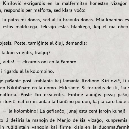
 Kiriloviĉ ekrigardis en la malfermitan honestan vizaĝon
m, respondis per malforta, sed klara voĉo:
la patro mi donas, sed al la bravulo donas. Mia knabino es
o estas maldikega, teksaĵo estas blankega, kaj el nia obe
pjesis. Poste, turniĝinte al ĉiuj, demandis:
falkon vi vidis, fraĉjoj?
 vidis! — ekzumis oni en la ĉambro.
 rigardu al la kolombino.
ĝe paŝante post krablanta kaj lamanta Rodiono Kiriloviĉ, li
-n Nikitiĉna-n en la domo. Ekkriante, ŝi foriradis de ili, ŝia
alforta. Poste ĉio eksilentis. Finfine aŭdiĝis pezaj paŝo
iloviĉ malfermis antaŭ la fianĉino pordon, kaj la caro laŭte d
 — la kolombino! La gefianĉoj junaj estu cent jarojn kunaj!
to li deŝiris la manojn de Manjo de ŝia vizaĝo, kunpremi
jn ruĝiĝintajn vangojn kaj firme kisis en la duonmalfermit