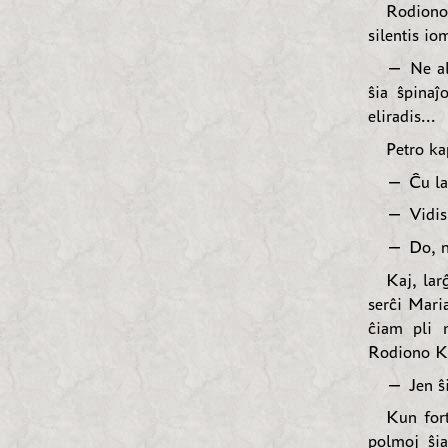
Rodiono
silentis io
— Ne al 
ŝia ŝpinaĵ
eliradis...
Petro ka
— Ĉu la 
— Vidis,
— Do, ni
Kaj, lar
serĉi Maria
ĉiam pli m
Rodiono Kir
— Jen ŝi
Kun for
polmoj ŝia