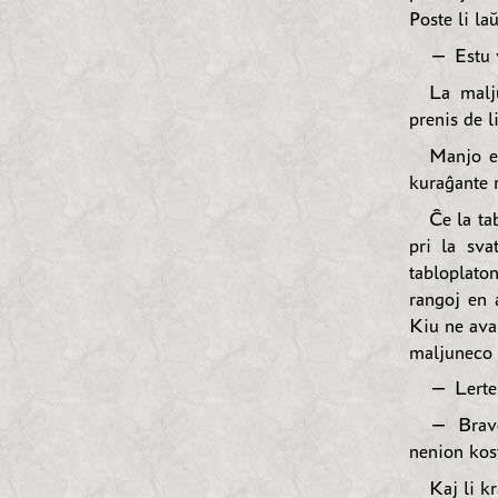
Poste li laŭ
— Estu v
La malju
prenis de 
Manjo ek
kuraĝante r
Ĉe la ta
pri la sva
tabloplaton
rangoj en 
Kiu ne ava
maljuneco 
— Lerte!
— Brave
nenion kos
Kaj li k