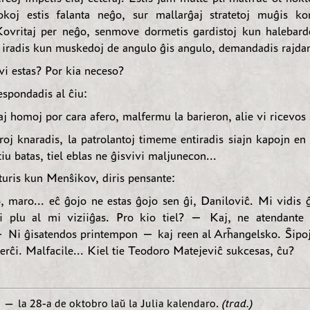
okoj estis falanta neĝo, sur mallarĝaj stratetoj muĝis k
Kovritaj per neĝo, senmove dormetis gardistoj kun halebardo
j iradis kun muskedoj de angulo ĝis angulo, demandadis rajdan
i estas? Por kia neceso?
spondadis al ĉiu:
j homoj por cara afero, malfermu la barieron, alie vi ricevos 
roj knaradis, la patrolantoj timeme entiradis siajn kapojn en 
tiu batas, tiel eblas ne ĝisvivi maljunecon...
turis kun Menŝikov, diris pensante:
maro... eĉ ĝojo ne estas ĝojo sen ĝi, Daniloviĉ. Mi vidis 
i plu al mi viziiĝas. Pro kio tiel? — Kaj, ne atendante 
— Ni ĝisatendos printempon — kaj reen al Arĥangelsko. Ŝipoj
erĉi. Malfacile... Kiel tie Teodoro Matejeviĉ sukcesas, ĉu?
o — la 28-a de oktobro laŭ la Julia kalendaro.
(trad.)