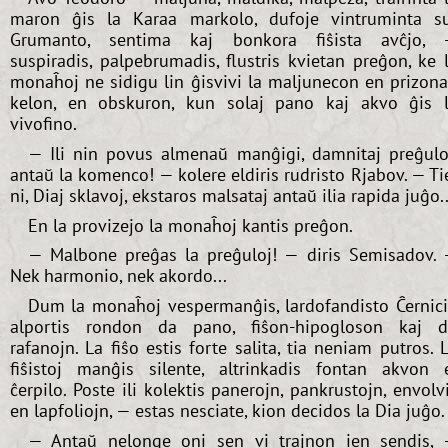
maron ĝis la Karaa markolo, dufoje vintruminta s
Grumanto, sentima kaj bonkora fiŝista avĉjo,
suspiradis, palpebrumadis, flustris kvietan preĝon, ke 
monaĥoj ne sidigu lin ĝisvivi la maljunecon en prizon
kelon, en obskuron, kun solaj pano kaj akvo ĝis 
vivofino.
— Ili nin povus almenaŭ manĝigi, damnitaj preĝulo
antaŭ la komenco! — kolere eldiris rudristo Rjabov. — Ti
ni, Diaj sklavoj, ekstaros malsataj antaŭ ilia rapida juĝo..
En la provizejo la monaĥoj kantis preĝon.
— Malbone preĝas la preĝuloj! — diris Semisadov.
Nek harmonio, nek akordo...
Dum la monaĥoj vespermanĝis, lardofandisto Ĉernic
alportis rondon da pano, fiŝon-hipogloson kaj 
rafanojn. La fiŝo estis forte salita, tia neniam putros. 
fiŝistoj manĝis silente, altrinkadis fontan akvon 
ĉerpilo. Poste ili kolektis panerojn, pankrustojn, envolv
en lapfoliojn, — estas nesciate, kion decidos la Dia juĝo.
— Antaŭ nelonge oni sen vi trajnon ien sendis,