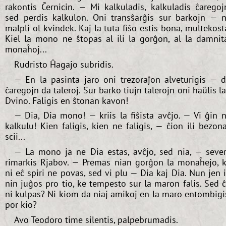
rakontis Ĉernicin. — Mi kalkuladis, kalkuladis ĉaregoj
sed perdis kalkulon. Oni transŝarĝis sur barkojn — 
malpli ol kvindek. Kaj la tuta fiŝo estis bona, multekost
Kiel la mono ne ŝtopas al ili la gorĝon, al la damnit
monaĥoj...
Rudristo Ĥagajo subridis.
— En la pasinta jaro oni trezoraĵon alveturigis — 
ĉaregojn da taleroj. Sur barko tiujn talerojn oni haŭlis l
Dvino. Faligis en ŝtonan kavon!
— Dia, Dia mono! — kriis la fiŝista avĉjo. — Vi ĝin 
kalkulu! Kien faligis, kien ne faligis, — ĉion ili bezon
scii...
— La mono ja ne Dia estas, avĉjo, sed nia, — seve
rimarkis Rjabov. — Premas nian gorĝon la monaĥejo, 
ni eĉ spiri ne povas, sed vi plu — Dia kaj Dia. Nun jen i
nin juĝos pro tio, ke tempesto sur la maron falis. Sed 
ni kulpas? Ni kiom da niaj amikoj en la maro entombigi
por kio?
Avo Teodoro time silentis, palpebrumadis.