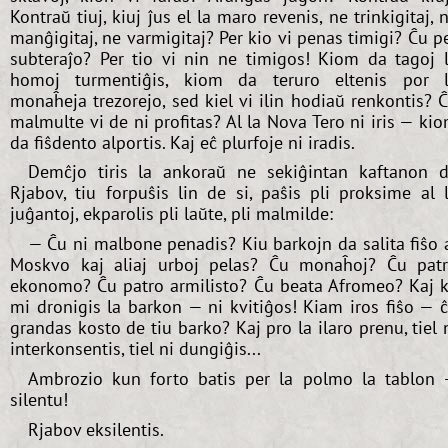
Kontraŭ tiuj, kiuj ĵus el la maro revenis, ne trinkigitaj, 
manĝigitaj, ne varmigitaj? Per kio vi penas timigi? Ĉu p
subteraĵo? Per tio vi nin ne timigos! Kiom da tagoj 
homoj turmentiĝis, kiom da teruro eltenis por 
monaĥeja trezorejo, sed kiel vi ilin hodiaŭ renkontis? 
malmulte vi de ni profitas? Al la Nova Tero ni iris — ki
da fiŝdento alportis. Kaj eĉ plurfoje ni iradis.
Demĉjo tiris la ankoraŭ ne sekiĝintan kaftanon 
Rjabov, tiu forpuŝis lin de si, paŝis pli proksime al 
juĝantoj, ekparolis pli laŭte, pli malmilde:
— Ĉu ni malbone penadis? Kiu barkojn da salita fiŝo 
Moskvo kaj aliaj urboj pelas? Ĉu monaĥoj? Ĉu pat
ekonomo? Ĉu patro armilisto? Ĉu beata Afromeo? Kaj 
mi dronigis la barkon — ni kvitiĝos! Kiam iros fiŝo — 
grandas kosto de tiu barko? Kaj pro la ilaro prenu, tiel 
interkonsentis, tiel ni dungiĝis...
Ambrozio kun forto batis per la polmo la tablon
silentu!
Rjabov eksilentis.