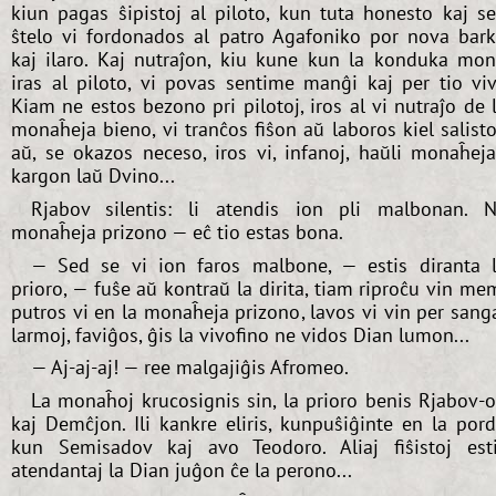
kiun pagas ŝipistoj al piloto, kun tuta honesto kaj s
ŝtelo vi fordonados al patro Agafoniko por nova bar
kaj ilaro. Kaj nutraĵon, kiu kune kun la konduka mo
iras al piloto, vi povas sentime manĝi kaj per tio viv
Kiam ne estos bezono pri pilotoj, iros al vi nutraĵo de 
monaĥeja bieno, vi tranĉos fiŝon aŭ laboros kiel salisto
aŭ, se okazos neceso, iros vi, infanoj, haŭli monaĥej
kargon laŭ Dvino...
Rjabov silentis: li atendis ion pli malbonan. 
monaĥeja prizono — eĉ tio estas bona.
— Sed se vi ion faros malbone, — estis diranta 
prioro, — fuŝe aŭ kontraŭ la dirita, tiam riproĉu vin me
putros vi en la monaĥeja prizono, lavos vi vin per sang
larmoj, faviĝos, ĝis la vivofino ne vidos Dian lumon...
— Aj-aj-aj! — ree malgajiĝis Afromeo.
La monaĥoj krucosignis sin, la prioro benis Rjabov-
kaj Demĉjon. Ili kankre eliris, kunpuŝiĝinte en la por
kun Semisadov kaj avo Teodoro. Aliaj fiŝistoj est
atendantaj la Dian juĝon ĉe la perono...