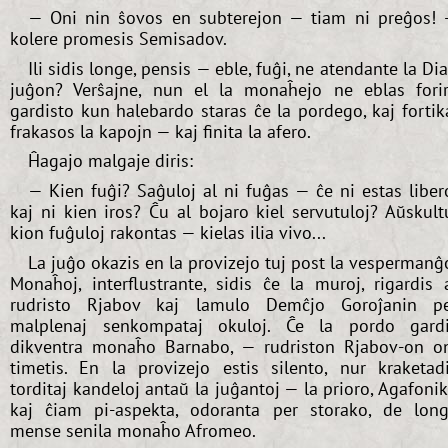
— Oni nin ŝovos en subterejon — tiam ni preĝos!
kolere promesis Semisadov.
Ili sidis longe, pensis — eble, fuĝi, ne atendante la Di
juĝon? Verŝajne, nun el la monaĥejo ne eblas forir
gardisto kun halebardo staras ĉe la pordego, kaj fortik
frakasos la kapojn — kaj finita la afero.
Ĥagajo malgaje diris:
— Kien fuĝi? Saĝuloj al ni fuĝas — ĉe ni estas liber
kaj ni kien iros? Ĉu al bojaro kiel servutuloj? Aŭskult
kion fuĝuloj rakontas — kielas ilia vivo...
La juĝo okazis en la provizejo tuj post la vespermanĝ
Monaĥoj, interflustrante, sidis ĉe la muroj, rigardis 
rudristo Rjabov kaj lamulo Demĉjo Goroĵanin p
malplenaj senkompataj okuloj. Ĉe la pordo gard
dikventra monaĥo Barnabo, — rudriston Rjabov-on o
timetis. En la provizejo estis silento, nur kraketad
torditaj kandeloj antaŭ la juĝantoj — la prioro, Agafoni
kaj ĉiam pi-aspekta, odoranta per storako, de lon
mense senila monaĥo Afromeo.