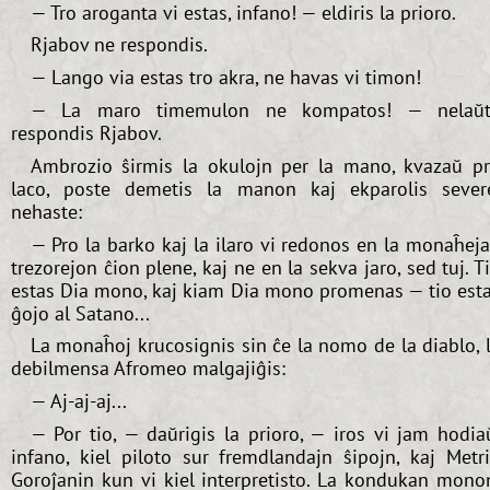
— Tro aroganta vi estas, infano! — eldiris la prioro.
Rjabov ne respondis.
— Lango via estas tro akra, ne havas vi timon!
— La maro timemulon ne kompatos! — nelaŭt
respondis Rjabov.
Ambrozio ŝirmis la okulojn per la mano, kvazaŭ p
laco, poste demetis la manon kaj ekparolis sever
nehaste:
— Pro la barko kaj la ilaro vi redonos en la monaĥej
trezorejon ĉion plene, kaj ne en la sekva jaro, sed tuj. T
estas Dia mono, kaj kiam Dia mono promenas — tio est
ĝojo al Satano...
La monaĥoj krucosignis sin ĉe la nomo de la diablo, 
debilmensa Afromeo malgajiĝis:
— Aj-aj-aj...
— Por tio, — daŭrigis la prioro, — iros vi jam hodia
infano, kiel piloto sur fremdlandajn ŝipojn, kaj Metr
Goroĵanin kun vi kiel interpretisto. La kondukan mono