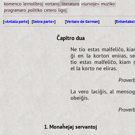
komenco
lernolibroj
vortaroj
literaturo
«survoje»
muziko
programaro
politiko
cetero
ligoj
[
«Antaŭa parto
] [
Sekva parto»
]
[
Verkaro de German
]
[
Enhavtabel
Ĉapitro dua
Ne tio estas malfeliĉo, ki
ĝi en la korton eniras, s
tio estas malfeliĉo, kiam 
el la korto ne eliras.
Prover
La vero laciĝis, al menso
obeiĝis.
Prover
1. Monaĥejaj servantoj