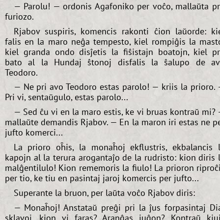
— Parolu! — ordonis Agafoniko per voĉo, mallaŭta p
furiozo.
Rjabov suspiris, komencis rakonti ĉion laŭorde: ki
falis en la maro neĝa tempesto, kiel rompiĝis la mast
kiel granda ondo disĵetis la fiŝistajn boatojn, kiel p
bato al la Hundaj ŝtonoj disfalis la ŝalupo de a
Teodoro.
— Ne pri avo Teodoro estas parolo! — kriis la prioro.
Pri vi, sentaŭgulo, estas parolo...
— Sed ĉu vi en la maro estis, ke vi bruas kontraŭ mi?
mallaŭte demandis Rjabov. — En la maron iri estas ne p
jufto komerci...
La prioro oĥis, la monaĥoj ekflustris, ekbalancis 
kapojn al la terura arogantaĵo de la rudristo: kion diris 
malĝentilulo! Kion rememoris la fiulo! La prioron riproĉ
per tio, ke tiu en pasintaj jaroj komercis per jufto...
Superante la bruon, per laŭta voĉo Rjabov diris:
— Monaĥoj! Anstataŭ preĝi pri la ĵus forpasintaj Di
sklavoj, kion vi faras? Aranĝas juĝon? Kontraŭ kiu