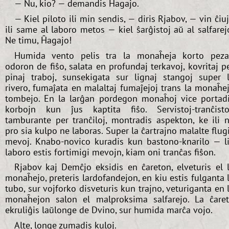
— Nu, kio? — demandis Ĥagajo.
— Kiel piloto ili min sendis, — diris Rjabov, — vin ĉiu
ili same al laboro metos — kiel ŝarĝistoj aŭ al salfarej
Ne timu, Ĥagajo!
Humida vento pelis tra la monaĥeja korto pez
odoron de fiŝo, salata en profundaj terkavoj, kovritaj p
pinaj traboj, sunsekigata sur lignaj stangoj super 
rivero, fumaĵata en malaltaj fumaĵejoj trans la monaĥe
tombejo. En la larĝan pordegon monaĥoj vice portad
korbojn kun ĵus kaptita fiŝo. Servistoj-tranĉisto
tamburante per tranĉiloj, montradis aspekton, ke ili 
pro sia kulpo ne laboras. Super la ĉartrajno malalte flug
mevoj. Knabo-novico kuradis kun bastono-knarilo — l
laboro estis fortimigi mevojn, kiam oni tranĉas fiŝon.
Rjabov kaj Demĉjo eksidis en ĉareton, elveturis el 
monaĥejo, preteris lardofandejon, en kiu estis fulganta 
tubo, sur vojforko disveturis kun trajno, veturiganta en 
monaĥejon salon el malproksima salfarejo. La ĉare
ekruliĝis laŭlonge de Dvino, sur humida marĉa vojo.
Alte, longe zumadis kuloj.