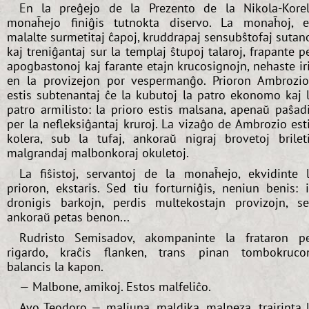
En la preĝejo de la Prezento de la Nikola-Kore
monaĥejo finiĝis tutnokta diservo. La monaĥoj, 
malalte surmetitaj ĉapoj, kruddrapaj sensubŝtofaj sutan
kaj treniĝantaj sur la templaj ŝtupoj talaroj, frapante p
apogbastonoj kaj farante etajn krucosignojn, nehaste ir
en la provizejon por vespermanĝo. Prioron Ambrozi
estis subtenantaj ĉe la kubutoj la patro ekonomo kaj 
patro armilisto: la prioro estis malsana, apenaŭ paŝad
per la nefleksiĝantaj kruroj. La vizaĝo de Ambrozio est
kolera, sub la tufaj, ankoraŭ nigraj brovetoj brilet
malgrandaj malbonkoraj okuletoj.
La fiŝistoj, servantoj de la monaĥejo, ekvidinte 
prioron, ekstaris. Sed tiu forturniĝis, neniun benis: i
dronigis barkojn, perdis multekostajn provizojn, s
ankoraŭ petas benon...
Rudristo Semisadov, akompaninte la frataron p
rigardo, kraĉis flanken, trans pinan tombokruco
balancis la kapon.
— Malbone, amikoj. Estos malfeliĉo.
Avo Teodoro — maljuna, maldika, malpeza, trairinta 