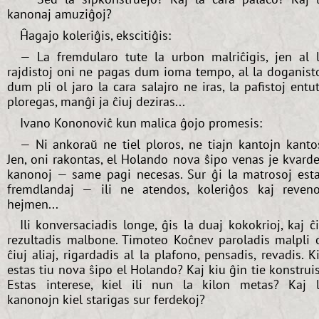
kanonaj amuziĝoj?
Ĥagajo koleriĝis, ekscitiĝis:
— La fremdularo tute la urbon malriĉigis, jen al 
rajdistoj oni ne pagas dum ioma tempo, al la doganist
dum pli ol jaro la cara salajro ne iras, la pafistoj entu
ploregas, manĝi ja ĉiuj deziras...
Ivano Kononoviĉ kun malica ĝojo promesis:
— Ni ankoraŭ ne tiel ploros, ne tiajn kantojn kanto
Jen, oni rakontas, el Holando nova ŝipo venas je kvard
kanonoj — same pagi necesas. Sur ĝi la matrosoj est
fremdlandaj — ili ne atendos, koleriĝos kaj reven
hejmen...
Ili konversaciadis longe, ĝis la duaj kokokrioj, kaj ĉ
rezultadis malbone. Timoteo Koĉnev paroladis malpli 
ĉiuj aliaj, rigardadis al la plafono, pensadis, revadis. K
estas tiu nova ŝipo el Holando? Kaj kiu ĝin tie konstrui
Estas interese, kiel ili nun la kilon metas? Kaj 
kanonojn kiel starigas sur ferdekoj?