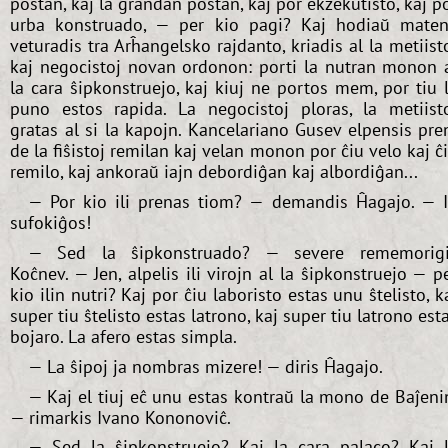
poŝtan, kaj la grandan poŝtan, kaj por ekzekutisto, kaj p
urba konstruado, — per kio pagi? Kaj hodiaŭ mate
veturadis tra Arĥangelsko rajdanto, kriadis al la metiist
kaj negocistoj novan ordonon: porti la nutran monon 
la cara ŝipkonstruejo, kaj kiuj ne portos mem, por tiu 
puno estos rapida. La negocistoj ploras, la metiist
gratas al si la kapojn. Kancelariano Gusev elpensis pre
de la fiŝistoj remilan kaj velan monon por ĉiu velo kaj ĉ
remilo, kaj ankoraŭ iajn debordiĝan kaj albordiĝan...
— Por kio ili prenas tiom? — demandis Ĥagajo. — I
sufokiĝos!
— Sed la ŝipkonstruado? — severe rememorig
Koĉnev. — Jen, alpelis ili virojn al la ŝipkonstruejo — p
kio ilin nutri? Kaj por ĉiu laboristo estas unu ŝtelisto, k
super tiu ŝtelisto estas latrono, kaj super tiu latrono est
bojaro. La afero estas simpla.
— La ŝipoj ja nombras mizere! — diris Ĥagajo.
— Kaj el tiuj eĉ unu estas kontraŭ la mono de Baĵeni
— rimarkis Ivano Kononoviĉ.
— Sed la ŝipkonstruejo? Kaj la cara palaco? Kaj 