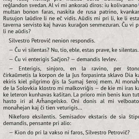
reĝlandon svedan. Al vi mi ankoraŭ diros: iu kolivanano
multan bonon faras, naskita de rusa patrino, kvank
Rusujon laŭdire li ne eĉ vidis. Aŭdis mi pri li, ke li est
taverna servisto kaj havas kuraĝon senmezuran. Ĉu vi p
li ne aŭdis?
Silvestro Petroviĉ nenion respondis.
— Ĉu vi silentas? Nu, tio, eble, estas prave, ke silentas.
— Ĉu vi enterigis Saĉjon? — demandis Ievlev.
— Enterigis, sinjoro, en la ravino, per ŝton
ĉirkaŭmetis la korpon de la ĵus forpasinta sklavo Dia k
ekiris kiel pilgrimo ĝis la Sumaj ŝeroj mem. Al mona
de la Solovkia klostro mi malkovriĝis — de kie mi iras k
ke leteron kunhavas kaŝitan. La prioro min benis kun tu
hasto iri al Arĥangelsko. Oni donis al mi velboat
monaĥejan kaj ĉi tien veturigis...
Nikeforo eksilentis. Semisadov ekstaris de sia ŝtip
demandis, pensante pri alio:
— Kion do pri la vakso ni faros, Silvestro Petroviĉ?