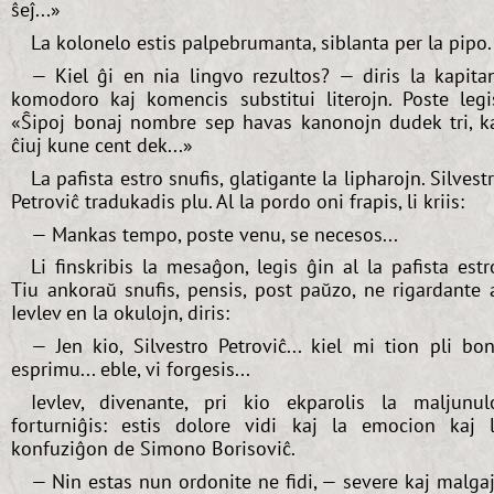
ŝeĵ...»
La kolonelo estis palpebrumanta, siblanta per la pipo.
— Kiel ĝi en nia lingvo rezultos? — diris la kapita
komodoro kaj komencis substitui literojn. Poste legi
«Ŝipoj bonaj nombre sep havas kanonojn dudek tri, k
ĉiuj kune cent dek...»
La pafista estro snufis, glatigante la lipharojn. Silvest
Petroviĉ tradukadis plu. Al la pordo oni frapis, li kriis:
— Mankas tempo, poste venu, se necesos...
Li finskribis la mesaĝon, legis ĝin al la pafista estr
Tiu ankoraŭ snufis, pensis, post paŭzo, ne rigardante 
Ievlev en la okulojn, diris:
— Jen kio, Silvestro Petroviĉ... kiel mi tion pli bo
esprimu... eble, vi forgesis...
Ievlev, divenante, pri kio ekparolis la maljunul
forturniĝis: estis dolore vidi kaj la emocion kaj 
konfuziĝon de Simono Borisoviĉ.
— Nin estas nun ordonite ne fidi, — severe kaj malga