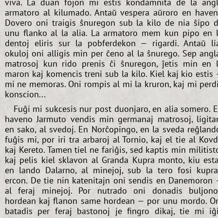
viva. La duan fojon mi estis kondamnita de la ang
armatoro al kilumado. Antaŭ vespera aŭroro en have
Dovero oni traigis ŝnuregon sub la kilo de nia ŝipo 
unu flanko al la alia. La armatoro mem kun pipo en 
dentoj eliris sur la pobferdekon — rigardi. Antaŭ li
okuloj oni alligis min per ĉeno al la ŝnurego. Sep angl
matrosoj kun rido prenis ĉi ŝnuregon, ĵetis min en 
maron kaj komencis treni sub la kilo. Kiel kaj kio estis
mi ne memoras. Oni rompis al mi la kruron, kaj mi perd
konscion...
Fuĝi mi sukcesis nur post duonjaro, en alia somero. 
haveno Jarmuto vendis min germanaj matrosoj, ligita
en sako, al svedoj. En Norĉopingo, en la sveda reĝland
fuĝis mi, por iri tra arbaroj al Tornio, kaj el tie al Kov
kaj Kereto. Tamen tiel ne fariĝis, sed kaptis min militist
kaj pelis kiel sklavon al Granda Kupra monto, kiu est
en lando Dalarno, al minejoj, sub la tero fosi kupr
ercon. De tie nin katenitajn oni sendis en Danemoron
al feraj minejoj. Por nutrado oni donadis buljon
hordean kaj flanon same hordean — por unu mordo. O
batadis per feraj bastonoj je fingro dikaj, tie mi iĝ