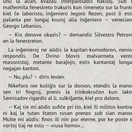
unu la alian, kvazaŭ interparoladis hakiloj. Sub 
malfermita fenestreto trakuris kun rimeneto sur la frunt
kiel ĉe laboristo, inĝeniero Jegoro Rezen, post li est
paŝanta per longaj kruroj alia inĝeniero — venecia
Georgo Lebanius.
— Kio denove okazis? — demandis Silvestro Petrov
en la fenestreton.
La inĝenieroj ne aŭdis la kapitan-komodoron, neni
respondis. De Dvino blovis malvarmeta vento
masonistoj, metante baraĵojn, estis kantantaj long
negajan kanton.
— Nu, plu? — diris Ievlev.
Nikeforo ree kuŝiĝis sur la dorson, etendis la man
sen tri fingroj, prenis la trinkokruĉon kun lakt
Semisadov rigardis al li, sulkiĝante, kiel pro doloro.
— Kaj tie mi aŭdis sufiĉe pri tio, kiel ili militos kontr
ni kaj la tutan ŝtaton rusan prenos sub sian mano
Multe mi aŭdis: finos ili nin por eterne, por ke poste 
vortoj tiaj ne estu — «rusa homo»...