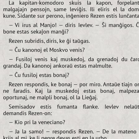
La kapitan-komodoro skuis la kapon, forpelan
malgajajn pensojn, same leviĝis. Ili eliris el la do
kune. Sidante sur perono, inĝeniero Rezen estis lunĉanta
— Vi irus al Manjo! — diris Ievlev. — Ŝi manĝigos. 
bone estas sekaĵon manĝi?
Rezen subridis, diris, ke ĝi taŭgas.
— Ĉu kanonoj el Moskvo venis?
— Fusiloj venis kaj muskedoj, da grenadoj du ĉar
grandaj. Da kanonoj ankoraŭ estas malmulte.
— Ĉu fusiloj estas bonaj?
Rezen respondis, ke bonaj — por miro. Antaŭe tiajn o
ne faradis. Kaj la muskedoj estas bonaj, malpeza
oportunaj, ne malpli bonaj, ol la Lieĝaj.
Semisadov estis fumanta flanke. Ievlev nelaŭ
demandis Rezen-on:
— Kio pri la veneciano?
— Ja la samo! — respondis Rezen. — De la mateno 
kriis al mi, ke li nepre devas esti en la urbo...