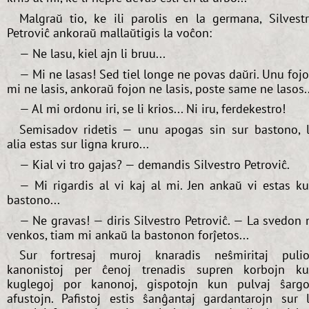
Malgraŭ tio, ke ili parolis en la germana, Silvest
Petroviĉ ankoraŭ mallaŭtigis la voĉon:
— Ne lasu, kiel ajn li bruu...
— Mi ne lasas! Sed tiel longe ne povas daŭri. Unu foj
mi ne lasis, ankoraŭ fojon ne lasis, poste same ne lasos..
— Al mi ordonu iri, se li krios... Ni iru, ferdekestro!
Semisadov ridetis — unu apogas sin sur bastono, 
alia estas sur ligna kruro...
— Kial vi tro gajas? — demandis Silvestro Petroviĉ.
— Mi rigardis al vi kaj al mi. Jen ankaŭ vi estas k
bastono...
— Ne gravas! — diris Silvestro Petroviĉ. — La svedon 
venkos, tiam mi ankaŭ la bastonon forĵetos...
Sur fortresaj muroj knaradis neŝmiritaj pulio
kanonistoj per ĉenoj trenadis supren korbojn k
kuglegoj por kanonoj, gispotojn kun pulvaj ŝargo
afustojn. Pafistoj estis ŝanĝantaj gardantarojn sur 