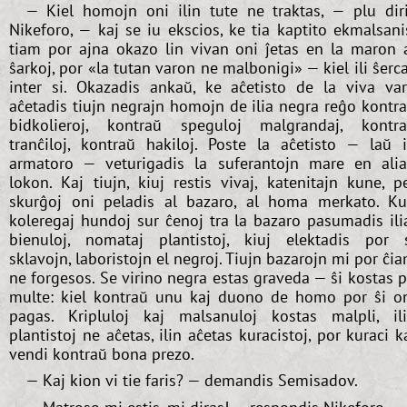
— Kiel homojn oni ilin tute ne traktas, — plu dir
Nikeforo, — kaj se iu ekscios, ke tia kaptito ekmalsani
tiam por ajna okazo lin vivan oni ĵetas en la maron 
ŝarkoj, por «la tutan varon ne malbonigi» — kiel ili ŝerc
inter si. Okazadis ankaŭ, ke aĉetisto de la viva va
aĉetadis tiujn negrajn homojn de ilia negra reĝo kontr
bidkolieroj, kontraŭ speguloj malgrandaj, kontr
tranĉiloj, kontraŭ hakiloj. Poste la aĉetisto — laŭ i
armatoro — veturigadis la suferantojn mare en ali
lokon. Kaj tiujn, kiuj restis vivaj, katenitajn kune, p
skurĝoj oni peladis al bazaro, al homa merkato. K
koleregaj hundoj sur ĉenoj tra la bazaro pasumadis ili
bienuloj, nomataj plantistoj, kiuj elektadis por 
sklavojn, laboristojn el negroj. Tiujn bazarojn mi por ĉi
ne forgesos. Se virino negra estas graveda — ŝi kostas p
multe: kiel kontraŭ unu kaj duono de homo por ŝi o
pagas. Kripluloj kaj malsanuloj kostas malpli, il
plantistoj ne aĉetas, ilin aĉetas kuracistoj, por kuraci k
vendi kontraŭ bona prezo.
— Kaj kion vi tie faris? — demandis Semisadov.