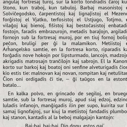
angulaj fortresaj turoj, sur la korto tondradis ĉaroj k
ŝtono, kun traboj, kun tabuloj. Barbaj masonistoj 
Solviĉegodsko, ĉarpentistoj kaj lignaĵistoj el Mezen
forĝistoj el Vjatko, terfosistoj el Ustjugo, Totjmo, 
vilaĝoj kaj bienoj, fiŝistoj kaj bestoĉasistoj enbatad
fostojn, faradis embrazurojn, metadis baraĵojn, argilad
fornojn sub la fortresaj muroj, por en tiuj fornoj boli
peĉon, bruligi per ĝi la malamikon. Metiistoj 
Arĥangelsko samtie, en la fortresa korto, riparadis k
forĝadis nove hokojn por ŝipsturmado, lancojn, madzoj
akrigadis matrosajn tranĉilojn kaj sabrojn. El la Kano
korto sur barkoj kaj boatoj oni senfine alveturigadis ĉio
kio estis tie: malnovan kaj novan, rompitan kaj netuŝita
Ĉion oni ordigadis ĉi tie, — ĝi taŭgos en la eston
batalo...
En kalka polvo, en grincado de segiloj, en brueg
samtie, sub la fortresaj muroj, apud siaj edzoj, edzin
luladis infanojn, manĝigadis ilin per supo, kuirita sur 
samaj lignofajroj, sur kiuj la metiistoj fandadis plumb
kaj stanon, kantadis al la beboj malgajajn kantojn:
Baj-baj, baj-baj, Dio donu, estos gaj',