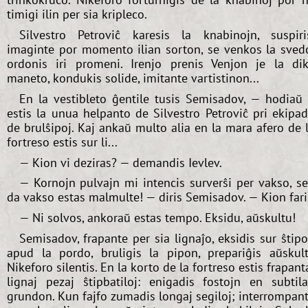
timigi ilin per sia kripleco.
Silvestro Petroviĉ karesis la knabinojn, suspiri
imaginte por momento ilian sorton, se venkos la sved
ordonis iri promeni. Irenjo prenis Venjon je la di
maneto, kondukis solide, imitante vartistinon...
En la vestibleto ĝentile tusis Semisadov, — hodiaŭ 
estis la unua helpanto de Silvestro Petroviĉ pri ekipa
de brulŝipoj. Kaj ankaŭ multo alia en la mara afero de 
fortreso estis sur li...
— Kion vi deziras? — demandis Ievlev.
— Kornojn pulvajn mi intencis surverŝi per vakso, s
da vakso estas malmulte! — diris Semisadov. — Kion fari
— Ni solvos, ankoraŭ estas tempo. Eksidu, aŭskultu!
Semisadov, frapante per sia lignaĵo, eksidis sur ŝtip
apud la pordo, bruligis la pipon, prepariĝis aŭskult
Nikeforo silentis. En la korto de la fortreso estis frapant
lignaj pezaj ŝtipbatiloj: enigadis fostojn en subtil
grundon. Kun fajfo zumadis longaj segiloj; interrompan