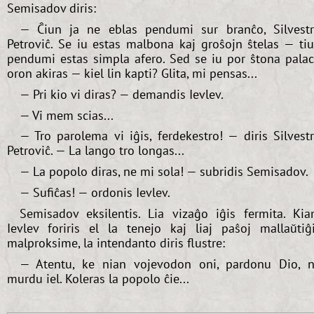
Semisadov diris:
— Ĉiun ja ne eblas pendumi sur branĉo, Silvest
Petroviĉ. Se iu estas malbona kaj groŝojn ŝtelas — ti
pendumi estas simpla afero. Sed se iu por ŝtona pala
oron akiras — kiel lin kapti? Glita, mi pensas...
— Pri kio vi diras? — demandis Ievlev.
— Vi mem scias...
— Tro parolema vi iĝis, ferdekestro! — diris Silvest
Petroviĉ. — La lango tro longas...
— La popolo diras, ne mi sola! — subridis Semisadov.
— Sufiĉas! — ordonis Ievlev.
Semisadov eksilentis. Lia vizaĝo iĝis fermita. Ki
Ievlev foriris el la tenejo kaj liaj paŝoj mallaŭtiĝ
malproksime, la intendanto diris flustre:
— Atentu, ke nian vojevodon oni, pardonu Dio, 
murdu iel. Koleras la popolo ĉie...