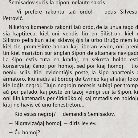
Semisadov suĉis la pipon, nelaŭte sakris.
— Vi prefere rakontu laŭ ordo! — petis Silvest
Petroviĉ.
Nikeforo komencis rakonti laŭ ordo, de la unua tago 
sia kaptiteco: kiel oni vendis lin en Silistron, kiel 
Silistro pelis kun aliaj sklavoj ĝis la urbo Bruĝo mem k
kiel tie, promesinte bonan kaj liberan vivon, oni pren
lin kiel mariston sur anglan ŝipon de altamara navigad
La ŝipo estis tuta en kradoj, en sekreta holdo est
konservataj ĉenoj por homoj, sed por kiaj homoj — ti
neniu sciis. Kiel evidentiĝis poste, la ŝipo apartenis 
armatoro, kiu iradis al bordoj de Gvineo kaj al aliaj loko
kie loĝis negroj. Tiujn negrojn necesis subigi per trom
aŭ per pafado, kaj poste en lazoj venigi sur la ŝipon, k
oni ilin katenadis per ĉirkaŭkoloj kaj metadis en holdoj
kiuj ne havis eĉ unu fenestreton...
— Kio estas negroj? — demandis Semisadov.
— Nigravizaĝaj homoj, — diris Ievlev.
— Ĉu homoj?