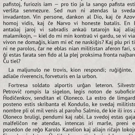
pafistoj, furiozis iam — pro tio ja la sango pafista est
verŝita senmezure. Sed nun ni atendas la sved
invadanton. Vin persone, dankon al Dio, kaj ĉe Azo
homoj vidis, kaj ĉe Narvo vi honeste batalis. En 
antaŭaj jaroj vi sabradis ankaŭ tatarojn kaj alia
malamikojn, — kiel do mi min kontraŭ vi gardu, se vi vi
vivon ne domaĝis, kiam mi eĉ ne naskiĝis? Kaj plu pri t
ni ne parolos, ĉar ne eblas nian militistan aferon fari, 
ĝi estas farata sen fido al la plej proksima fronta najbar
Ĉu tiel?
La maljunulo ne trovis, kion respondi; ruĝiĝinte, 
adiaŭe riverencis, forveturis en la urbon.
Fortresa soldato alportis urĝan leteron. Silvest
Petroviĉ rompis la sigelon, legis noton de subofici
Ĥodiĉenkov, senditan el Oloneco. La estro de limgar
posteno estis skribanta el Konduŝo, ke svedaj militist
nombre pli ol mil venis al paroĥo Salmio, de kie ili iros 
Oloneco bruligi, pendumi kaj rabi. La svedoj estas gaja
malfeliĉon ne atendas, intencas iri marŝe, preni 
posedon de reĝo Karolo Karelion kaj aliajn riĉajn lokoj