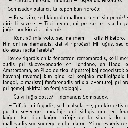
— Matroso mi estis, mi diras! — respondis Nikeforo.
Semisadov balancis la kapon kun riproĉo:
— Rusa viro, sed kiom da malhonoro sur sin prenis!
diris li severe. — Tiuj negroj, mi pensas, en sia ling
juĝis: por kio vi al ni venis...
— Kontraŭ mia volo, sed ne mem! — kriis Nikeforo.
Nin oni ne demandis, kial vi riproĉas? Mi fuĝus, sed 
tio estas facile farebla?
Ievlev rigardis en la fenestron, rememoradis, ke li m
aŭdis pri sklavovendado en Londono, en Hago, 
Amsterdamo, en Pilao de tieaj ŝipestroj kaj negocistoj: 
havenaj tavernoj kun ĝino kaj konjako malligiĝadis 
langoj, la maristoj fanfaronadis pri siaj aventuroj, pri or
pri gemoj, akiritaj en foraj vojaĝoj...
— Ĉu vi fuĝis poste? — demandis Semisadov.
— Trifoje mi fuĝadis, sed malsukcese, pro kio estis 
punita severege: unuafoje oni sidigis min en fer
kaĝon, kaj tiun kaĝon trifoje de la ŝipa jardo o
mallevadis sur ŝnurego en la maron. Mi ne esperis res