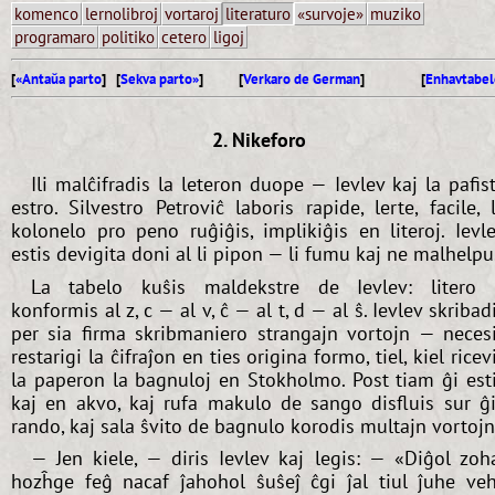
komenco
lernolibroj
vortaroj
literaturo
«survoje»
muziko
programaro
politiko
cetero
ligoj
[
«Antaŭa parto
] [
Sekva parto»
]
[
Verkaro de German
]
[
Enhavtabel
2. Nikeforo
Ili malĉifradis la leteron duope — Ievlev kaj la pafis
estro. Silvestro Petroviĉ laboris rapide, lerte, facile, 
kolonelo pro peno ruĝiĝis, implikiĝis en literoj. Ievl
estis devigita doni al li pipon — li fumu kaj ne malhelpu
La tabelo kuŝis maldekstre de Ievlev: litero
konformis al z, c — al v, ĉ — al t, d — al ŝ. Ievlev skribad
per sia firma skribmaniero strangajn vortojn — neces
restarigi la ĉifraĵon en ties origina formo, tiel, kiel ricev
la paperon la bagnuloj en Stokholmo. Post tiam ĝi est
kaj en akvo, kaj rufa makulo de sango disfluis sur ĝ
rando, kaj sala ŝvito de bagnulo korodis multajn vortojn
— Jen kiele, — diris Ievlev kaj legis: — «Diĝol zoh
hozĥge feĝ nacaf ĵahohol ŝuŝeĵ ĉgi ĵal tiul ĵuhe ve