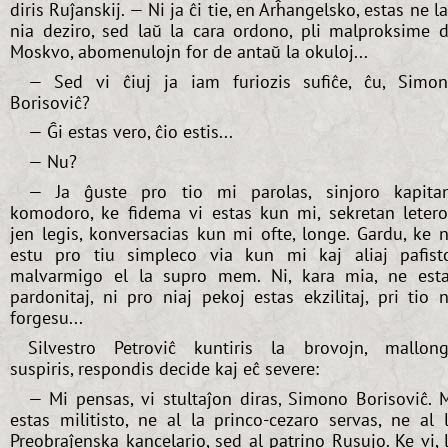
diris Ruĵanskij. — Ni ja ĉi tie, en Arĥangelsko, estas ne l
nia deziro, sed laŭ la cara ordono, pli malproksime 
Moskvo, abomenulojn for de antaŭ la okuloj...
— Sed vi ĉiuj ja iam furiozis sufiĉe, ĉu, Simo
Borisoviĉ?
— Ĝi estas vero, ĉio estis...
— Nu?
— Ja ĝuste pro tio mi parolas, sinjoro kapita
komodoro, ke fidema vi estas kun mi, sekretan leter
jen legis, konversacias kun mi ofte, longe. Gardu, ke 
estu pro tiu simpleco via kun mi kaj aliaj pafist
malvarmigo el la supro mem. Ni, kara mia, ne est
pardonitaj, ni pro niaj pekoj estas ekzilitaj, pri tio 
forgesu...
Silvestro Petroviĉ kuntiris la brovojn, mallon
suspiris, respondis decide kaj eĉ severe:
— Mi pensas, vi stultaĵon diras, Simono Borisoviĉ. 
estas militisto, ne al la princo-cezaro servas, ne al 
Preobraĵenska kancelario, sed al patrino Rusujo. Ke vi, 