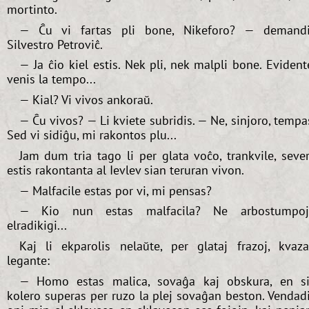
mortinto.
— Ĉu vi fartas pli bone, Nikeforo? — demand
Silvestro Petroviĉ.
— Ja ĉio kiel estis. Nek pli, nek malpli bone. Evident
venis la tempo...
— Kial? Vi vivos ankoraŭ.
— Ĉu vivos? — Li kviete subridis. — Ne, sinjoro, tempa
Sed vi sidiĝu, mi rakontos plu...
Jam dum tria tago li per glata voĉo, trankvile, seve
estis rakontanta al Ievlev sian teruran vivon.
— Malfacile estas por vi, mi pensas?
— Kio nun estas malfacila? Ne arbostumpoj
elradikigi...
Kaj li ekparolis nelaŭte, per glataj frazoj, kvaz
legante:
— Homo estas malica, sovaĝa kaj obskura, en s
kolero superas per ruzo la plej sovaĝan beston. Vendad