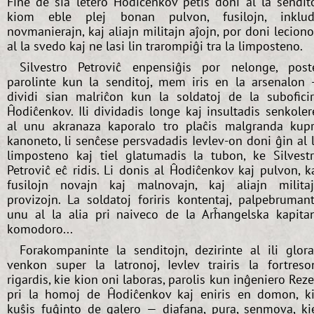
Fine de sia letero Ĥodiĉenkov petis doni al la sendit
kiom eble plej bonan pulvon, fusilojn, inklu
novmanierajn, kaj aliajn militajn aĵojn, por doni lecion
al la svedo kaj ne lasi lin trarompiĝi tra la limposteno.
Silvestro Petroviĉ enpensiĝis por nelonge, post
parolinte kun la senditoj, mem iris en la arsenalon
dividi sian malriĉon kun la soldatoj de la subofici
Ĥodiĉenkov. Ili dividadis longe kaj insultadis senkoler
al unu akranaza kaporalo tro plaĉis malgranda kup
kanoneto, li senĉese persvadadis Ievlev-on doni ĝin al 
limposteno kaj tiel glatumadis la tubon, ke Silvest
Petroviĉ eĉ ridis. Li donis al Ĥodiĉenkov kaj pulvon, k
fusilojn novajn kaj malnovajn, kaj aliajn milita
provizojn. La soldatoj foriris kontentaj, palpebruman
unu al la alia pri naiveco de la Arĥangelska kapita
komodoro...
Forakompaninte la senditojn, dezirinte al ili glor
venkon super la latronoj, Ievlev trairis la fortreso
rigardis, kie kion oni laboras, parolis kun inĝeniero Rez
pri la homoj de Ĥodiĉenkov kaj eniris en domon, k
kuŝis fuĝinto de galero — diafana, pura, senmova, ki