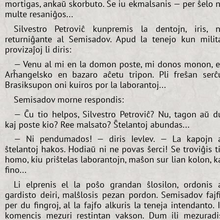
mortigas, ankaŭ skorbuto. Se iu ekmalsanis — per ŝelo 
multe resaniĝos...
Silvestro Petroviĉ kunpremis la dentojn, iris, 
returniĝante al Semisadov. Apud la tenejo kun milit
provizaĵoj li diris:
— Venu al mi en la domon poste, mi donos monon, 
Arĥangelsko en bazaro aĉetu tripon. Pli freŝan serĉ
Brasiksupon oni kuiros por la laborantoj...
Semisadov morne respondis:
— Ĉu tio helpos, Silvestro Petroviĉ? Nu, tagon aŭ d
kaj poste kio? Ree malsato? Ŝtelantoj abundas...
— Ni pendumados! — diris Ievlev. — La kapojn 
ŝtelantoj hakos. Hodiaŭ ni ne povas ŝerci! Se troviĝis t
homo, kiu priŝtelas laborantojn, maŝon sur lian kolon, k
fino...
Li elprenis el la poŝo grandan ŝlosilon, ordonis 
gardisto deiri, malŝlosis pezan pordon. Semisadov fajf
per du fingroj, al la fajfo alkuris la teneja intendanto. I
komencis mezuri restintan vakson. Dum ili mezuradi