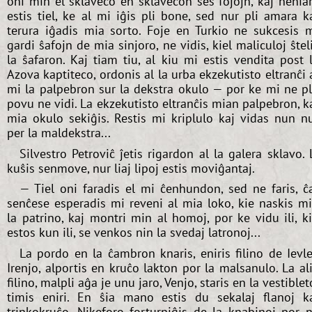
oni min el sklaveco en sklavecon ses fojojn, kaj neni
estis tiel, ke al mi iĝis pli bone, sed nur pli amara k
terura iĝadis mia sorto. Foje en Turkio ne sukcesis 
gardi ŝafojn de mia sinjoro, ne vidis, kiel maliculoj ŝtel
la ŝafaron. Kaj tiam tiu, al kiu mi estis vendita post 
Azova kaptiteco, ordonis al la urba ekzekutisto eltranĉi 
mi la palpebron sur la dekstra okulo — por ke mi ne p
povu ne vidi. La ekzekutisto eltranĉis mian palpebron, k
mia okulo sekiĝis. Restis mi kriplulo kaj vidas nun n
per la maldekstra...
Silvestro Petroviĉ ĵetis rigardon al la galera sklavo. 
kuŝis senmove, nur liaj lipoj estis moviĝantaj.
— Tiel oni faradis el mi ĉenhundon, sed ne faris, ĉ
senĉese esperadis mi reveni al mia loko, kie naskis m
la patrino, kaj montri min al homoj, por ke vidu ili, k
estos kun ili, se venkos nin la svedaj latronoj...
La pordo en la ĉambron knaris, eniris filino de Ievl
Irenjo, alportis en kruĉo lakton por la malsanulo. La al
filino, malpli aĝa je unu jaro, Venjo, staris en la vestiblet
timis eniri. En ŝia mano estis du sekalaj flanoj k
trinkokruĉo. Nikeforo forturniĝis de la knabinoj por 