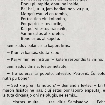
Donu pli rapide, donu ne inside,
Baj-baj, lu-lu, jam hodiaŭ ne vivu plu,
Morgaŭ estu vi en tombo,
Portos tien vin kolombo,
Por patrin' estos facile,
Kaj por vi estos trankvile,
Varme estos al kruretoj,
Bone estos al kapeto.
Semisadov balancis la kapon, kriis:
— Kion vi kantas, stulta kapo!
— Kaj vi min ne instruu! — kolere respondis la virino.
Semisadov diris al Ievlev nelaŭte:
— Tro suferas la popolo, Silvestro Petroviĉ. Ĉu ebl
nutri pli bone?
— Sed kie preni la nutron? — demandis Ievlev. — En 
maron fiŝistoj ne iras, ĉiuj estas por laboro enpelitaj, 
la tuta ĉirkaŭaĵo oni ne plugis, ne semis...
— Mortas multaj, — ree diris Semisadov. — Feb