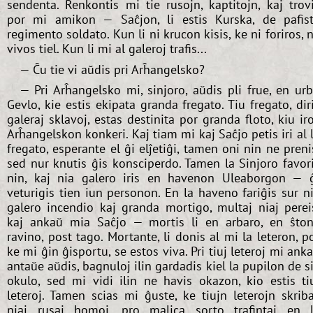
sendenta. Renkontis mi tie rusojn, kaptitojn, kaj trov
por mi amikon — Saĉjon, li estis Kurska, de pafis
regimento soldato. Kun li ni krucon kisis, ke ni foriros, 
vivos tiel. Kun li mi al galeroj trafis...
— Ĉu tie vi aŭdis pri Arĥangelsko?
— Pri Arĥangelsko mi, sinjoro, aŭdis pli frue, en ur
Gevlo, kie estis ekipata granda fregato. Tiu fregato, dir
galeraj sklavoj, estas destinita por granda floto, kiu ir
Arĥangelskon konkeri. Kaj tiam mi kaj Saĉjo petis iri al 
fregato, esperante el ĝi elĵetiĝi, tamen oni nin ne preni
sed nur knutis ĝis konsciperdo. Tamen la Sinjoro favor
nin, kaj nia galero iris en havenon Uleaborgon — 
veturigis tien iun personon. En la haveno fariĝis sur n
galero incendio kaj granda mortigo, multaj niaj perei
kaj ankaŭ mia Saĉjo — mortis li en arbaro, en ŝto
ravino, post tago. Mortante, li donis al mi la leteron, p
ke mi ĝin ĝisportu, se estos viva. Pri tiuj leteroj mi ank
antaŭe aŭdis, bagnuloj ilin gardadis kiel la pupilon de s
okulo, sed mi vidi ilin ne havis okazon, kio estis ti
leteroj. Tamen scias mi ĝuste, ke tiujn leterojn skrib
niaj rusaj homoj, pro malica sorto trafintaj en 