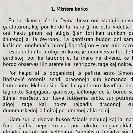
1. Mistera barko
En la skansoj ĉe la Dvina buŝo oni starigis nov
gardoturon, kaj por ke de la maro ĝi ne estu videbla
oni hakis pinon kaj alligis ĝian fortikan trunkon p
ŝnuregoj al la ĉevronoj. La gardistan budon oni sa
kaŝis en longbranĉaj piceoj, lignofajron — por kuiri kaĉ
— estis ordonite bruligi en kavo, je duonversto for de 
gardistoj, por ke latronoj el la maro ne divenu, ke 
bordo observas ilin atente kaj senripoze, tage kaj nokte.
Por helpo al la doganistoj la pafista estro Simo
Borisoviĉ ordonis sendi dragonojn sub komando 
leŭtenanto Meĥonoŝin. Sur la gardoturo kvarfoje d
tagnokto ŝanĝiĝadis gardistoj, laŭlonge de la bordo s
ŝlimaj marĉetoj, sur flava ŝutiĝema sablo, sur putrint
algoj tage kaj nokte rajdadis dragonoj ku
duonmuskedoj, alligitaj per rimenoj al la seloj.
Kiam sur la riveran buŝon faladis nebuloj kaj la ma
foro iĝadis nepenetrebla por okulo, dogansoldat
eliradis patroli sur velboatoj. Signalisto tenadis sur 