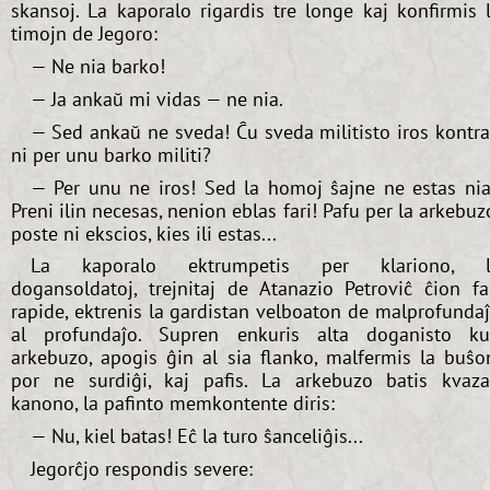
skansoj. La kaporalo rigardis tre longe kaj konfirmis 
timojn de Jegoro:
— Ne nia barko!
— Ja ankaŭ mi vidas — ne nia.
— Sed ankaŭ ne sveda! Ĉu sveda militisto iros kontr
ni per unu barko militi?
— Per unu ne iros! Sed la homoj ŝajne ne estas nia
Preni ilin necesas, nenion eblas fari! Pafu per la arkebuz
poste ni ekscios, kies ili estas...
La kaporalo ektrumpetis per klariono, l
dogansoldatoj, trejnitaj de Atanazio Petroviĉ ĉion fa
rapide, ektrenis la gardistan velboaton de malprofunda
al profundaĵo. Supren enkuris alta doganisto k
arkebuzo, apogis ĝin al sia flanko, malfermis la buŝo
por ne surdiĝi, kaj pafis. La arkebuzo batis kvaz
kanono, la pafinto memkontente diris:
— Nu, kiel batas! Eĉ la turo ŝanceliĝis...
Jegorĉjo respondis severe: