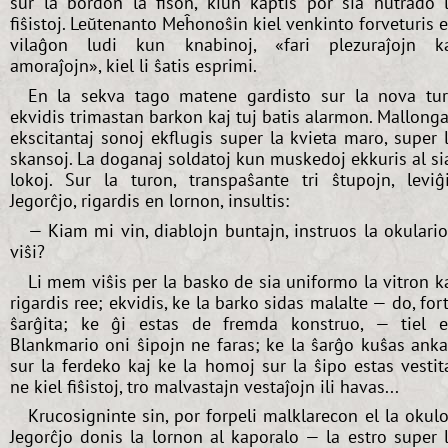
sur la bordon la fiŝon, kiun kaptis por sia nutrado 
fiŝistoj. Leŭtenanto Meĥonoŝin kiel venkinto forveturis 
vilaĝon ludi kun knabinoj, «fari plezuraĵojn k
amoraĵojn», kiel li ŝatis esprimi.
En la sekva tago matene gardisto sur la nova tu
ekvidis trimastan barkon kaj tuj batis alarmon. Mallonga
ekscitantaj sonoj ekflugis super la kvieta maro, super 
skansoj. La doganaj soldatoj kun muskedoj ekkuris al si
lokoj. Sur la turon, transpaŝante tri ŝtupojn, leviĝ
Jegorĉjo, rigardis en lornon, insultis:
— Kiam mi vin, diablojn buntajn, instruos la okulari
viŝi?
Li mem viŝis per la basko de sia uniformo la vitron k
rigardis ree; ekvidis, ke la barko sidas malalte — do, for
ŝarĝita; ke ĝi estas de fremda konstruo, — tiel 
Blankmario oni ŝipojn ne faras; ke la ŝarĝo kuŝas ank
sur la ferdeko kaj ke la homoj sur la ŝipo estas vestit
ne kiel fiŝistoj, tro malvastajn vestaĵojn ili havas...
Krucosigninte sin, por forpeli malklarecon el la okulo
Jegorĉjo donis la lornon al kaporalo — la estro super 