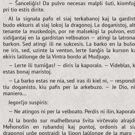
— Ŝanceliĝis! Da pulvo necesas malpli ŝuti, kiomfo
pri tio estis dirite.
Al la signala pafo el siaj terkabanoj kaj la gardis
budo ekkuris al siaj lokoj la dragonoj. La doganistoj, al
tenante la muskedojn, por ne malsekigi la pulvon, est
sidiĝantaj en la gardistan velboaton — atingi la latron
barkon. Sed atingi ili ne sukcesis. La barko en la buŝ
ne iris, sed, uzinte la venton, lerte ŝanĝis la kurson k
ekiris laŭlonge de la Vintra bordo al Mudjugo.
— Lerte ili turniĝas! — diris la kaporalo. — Videblas, 
estas bonaj maristoj.
— La barko estas ne nia, sed iras ili kiel ni, — respond
tiu doganisto, kiu pafis per la arkebuzo. — Je Dio, n
maniero...
Jegorĉjo suspiris:
— Ne atingos ni per la velboato. Perdis ni ilin, kaporal
Al la bordo sur malhelbruna ŝvita virĉevalo alrajd
Meĥonoŝin en rubandoj kaj puntoj, ordonis al si
dragonoj urĝe postrajdi la ŝipon laŭlonge de la maro