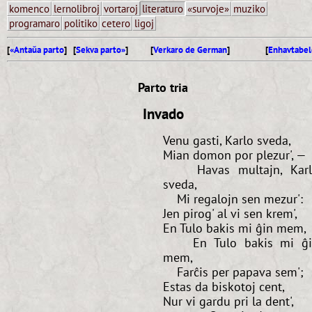
komenco
lernolibroj
vortaroj
literaturo
«survoje»
muziko
programaro
politiko
cetero
ligoj
[
«Antaŭa parto
] [
Sekva parto»
]
[
Verkaro de German
]
[
Enhavtabel
Parto tria
Invado
Venu gasti, Karlo sveda,
Mian domon por plezur', —
Havas multajn, Karl
sveda,
Mi regalojn sen mezur':
Jen pirog' al vi sen krem',
En Tulo bakis mi ĝin mem,
En Tulo bakis mi ĝi
mem,
Farĉis per papava sem';
Estas da biskotoj cent,
Nur vi gardu pri la dent',