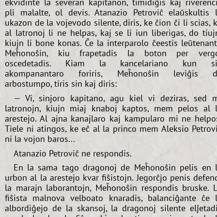
ekvidinte la severan kapitanon, timidiĝis kaj riverenc
pli malalte, ol devis. Atanazio Petroviĉ elaŭskultis 
ukazon de la vojevodo silente, diris, ke ĉion ĉi li scias, 
al latronoj li ne helpas, kaj se li iun liberigas, do tiuj
kiujn li bone konas. Ĉe la interparolo ĉeestis leŭtenan
Meĥonoŝin, kiu frapetadis la boton per verg
oscedetadis. Kiam la kancelariano kun si
akompanantaro foriris, Meĥonoŝin leviĝis d
arbostumpo, tiris sin kaj diris:
— Vi, sinjoro kapitano, agu kiel vi deziras, sed 
latronojn, kiujn miaj knaboj kaptos, mem pelos al 
arestejo. Al ajna kanajlaro kaj kampularo mi ne helpo
Tiele ni atingos, ke eĉ al la princo mem Aleksio Petrov
ni la vojon baros...
Atanazio Petroviĉ ne respondis.
En la sama tago dragonoj de Meĥonoŝin pelis en 
urbon al la arestejo kvar fiŝistojn. Jegorĉjo penis defen
la marajn laborantojn, Meĥonoŝin respondis bruske. 
fiŝista malnova velboato knaradis, balanciĝante ĉe 
albordiĝejo de la skansoj, la dragonoj silente elĵetad