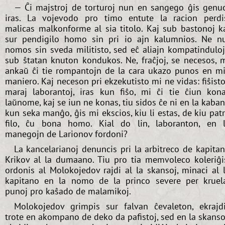
— Ĉi majstroj de torturoj nun en sangego ĝis genu
iras. La vojevodo pro timo entute la racion perdi
malicas malkonforme al sia titolo. Kaj sub bastonoj k
sur pendigilo homo sin pri io ajn kalumnios. Ne n
nomos sin sveda militisto, sed eĉ aliajn kompatindulo
sub ŝtatan knuton kondukos. Ne, fraĉjoj, se necesos, 
ankaŭ ĉi tie rompantojn de la cara ukazo punos en m
maniero. Kaj neceson pri ekzekutisto mi ne vidas: fiŝisto
maraj laborantoj, iras kun fiŝo, mi ĉi tie ĉiun kon
laŭnome, kaj se iun ne konas, tiu sidos ĉe ni en la kaba
kun seka manĝo, ĝis mi ekscios, kiu li estas, de kiu pat
filo, ĉu bona homo. Kial do lin, laboranton, en 
manegojn de Larionov fordoni?
La kancelarianoj denuncis pri la arbitreco de kapita
Krikov al la dumaano. Tiu pro tia memvoleco koleriĝi
ordonis al Molokojedov rajdi al la skansoj, minaci al 
kapitano en la nomo de la princo severe per kruel
punoj pro kaŝado de malamikoj.
Molokojedov grimpis sur falvan ĉevaleton, ekrajd
trote en akompano de deko da pafistoj, sed en la skanso