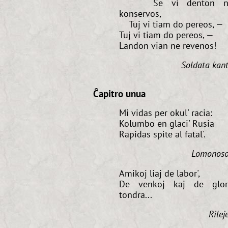
Se vi denton n
konservos,
Tuj vi tiam do pereos, —
Tuj vi tiam do pereos, —
Landon vian ne revenos!
Soldata kan
Ĉapitro unua
Mi vidas per okul' racia:
Kolumbo en glaci' Rusia
Rapidas spite al fatal'.
Lomonos
Amikoj liaj de labor',
De venkoj kaj de glor
tondra...
Rilej