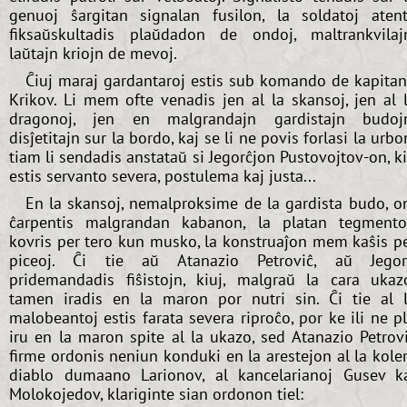
genuoj ŝargitan signalan fusilon, la soldatoj aten
fiksaŭskultadis plaŭdadon de ondoj, maltrankvilaj
laŭtajn kriojn de mevoj.
Ĉiuj maraj gardantaroj estis sub komando de kapita
Krikov. Li mem ofte venadis jen al la skansoj, jen al 
dragonoj, jen en malgrandajn gardistajn budoj
disĵetitajn sur la bordo, kaj se li ne povis forlasi la urbo
tiam li sendadis anstataŭ si Jegorĉjon Pustovojtov-on, k
estis servanto severa, postulema kaj justa...
En la skansoj, nemalproksime de la gardista budo, o
ĉarpentis malgrandan kabanon, la platan tegment
kovris per tero kun musko, la konstruaĵon mem kaŝis p
piceoj. Ĉi tie aŭ Atanazio Petroviĉ, aŭ Jego
pridemandadis fiŝistojn, kiuj, malgraŭ la cara ukaz
tamen iradis en la maron por nutri sin. Ĉi tie al 
malobeantoj estis farata severa riproĉo, por ke ili ne p
iru en la maron spite al la ukazo, sed Atanazio Petrov
firme ordonis neniun konduki en la arestejon al la kole
diablo dumaano Larionov, al kancelarianoj Gusev k
Molokojedov, klariginte sian ordonon tiel: