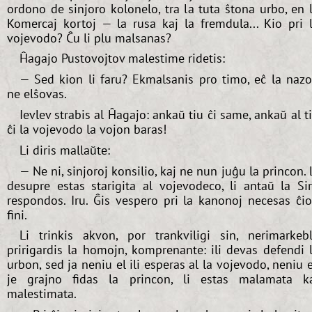
ordono de sinjoro kolonelo, tra la tuta ŝtona urbo, en 
Komercaj kortoj — la rusa kaj la fremdula... Kio pri 
vojevodo? Ĉu li plu malsanas?
Ĥagajo Pustovojtov malestime ridetis:
— Sed kion li faru? Ekmalsanis pro timo, eĉ la naz
ne elŝovas.
Ievlev strabis al Ĥagajo: ankaŭ tiu ĉi same, ankaŭ al t
ĉi la vojevodo la vojon baras!
Li diris mallaŭte:
— Ne ni, sinjoroj konsilio, kaj ne nun juĝu la princon. 
desupre estas starigita al vojevodeco, li antaŭ la Si
respondos. Iru. Ĝis vespero pri la kanonoj necesas ĉi
fini.
Li trinkis akvon, por trankviligi sin, nerimarkeb
pririgardis la homojn, komprenante: ili devas defendi 
urbon, sed ja neniu el ili esperas al la vojevodo, neniu 
je grajno fidas la princon, li estas malamata k
malestimata.