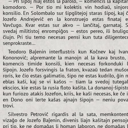
— Pri ŝipoj niaj estos la parolo, — komencis la kapita
komodoro. — Por tio mi kolektis vin hodiaŭ, sinjor
konsilio. En Solombalo sur ŝipglitejoj staras ŝipoj, kaj 
Jozefo Andrejeviĉ en la konstruejo estas finataj 
Vavĉugo. Kvar estas sur akvo — lanĉitaj, garnataj. 
svedaj militistoj enrompiĝos — estos pereo, ili brulig
ĉiujn. Pri tiu temo necesas pensi kun tuta diligentec
senprokraste...
Teodoro Baĵenin interflustris kun Koĉnev kaj Iva
Kononoviĉ; alpremante la manojn al la kava brusto, 
komencis timide konsili, kien necesas forkonduki 
ŝipojn. Jozefo forsvingis la fraton, kvazaŭ tedan muŝo
roris, ke ĉio estas galimatio, ŝipo ne estas kudrilo, ĝin 
eblas kaŝi, kaj se vi kaŝos — tiam la svedoj tutega
ekscios, kie estas la rusia floto kaŝita. La donanoj-ŝipist
kun furiozo atakis Jozefon, kriis, ke kaŝi necesas, ke ĉe i
en Dono oni lerte kaŝas ajnajn ŝipojn — neniu pov
trovi.
Silvestro Petroviĉ rigardis al la sata, memkonten
vizaĝo de Jozefo Baĵenin, divenis liajn kaŝitajn pensoj
pri tio, ke ne domaĝas li homan laboron, ne domaĝas 