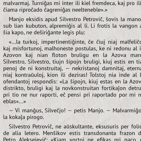
malvarmaj. Turniĝas mi inter ili kiel fremdeca, kaj pro il
ĉiama riproĉado ĉagreniĝas neelteneble».»
Manjo eksidis apud Silvestro Petroviĉ, ŝovis la man
sub lian kubuton, alpremiĝis al li. Li frotis la vangon 
ŝia kapo, ne deŝiriĝante legis plu:
«...la turkoj, impertinentiĝinte, ĉe ĉiuj niaj malfeliĉ
kaj misfortunoj, malhoneste postulas, ke ni redonu al i
Azovon kaj nian floton bruligu en la Azova mar
Silvestro, Silvestro, tiujn ŝipojn bruligi, kiuj estis en ti
penoj de ni konstruitaj, — nekristanoj damnitaj, etern
niaj kontraŭuloj, kion ili deziras! Tolstoj nia inde al 
ofendantoj respondis: «La ŝipojn, kiuj estas en la Azo
distrikto, bruligi kaj la novkonstruitan fortikaĵon detru
pri tio ne nur raporti, eĉ pensi pri raportado por mi 
eblas»...»
— Vi manĝus, Silveĉjo! — petis Manjo. — Malvarmiĝ
la kokaĵa pirogo.
Silvestro Petroviĉ, ne aŭskultante, eksusuris per foli
de alia letero. Menŝikov estis transdonanta frazon 
Petro Aleksejeviĉ: «Kiam vortoj ne efikas pri paco, 