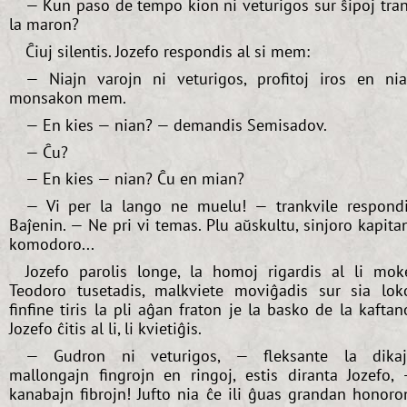
— Kun paso de tempo kion ni veturigos sur ŝipoj tra
la maron?
Ĉiuj silentis. Jozefo respondis al si mem:
— Niajn varojn ni veturigos, profitoj iros en ni
monsakon mem.
— En kies — nian? — demandis Semisadov.
— Ĉu?
— En kies — nian? Ĉu en mian?
— Vi per la lango ne muelu! — trankvile respond
Baĵenin. — Ne pri vi temas. Plu aŭskultu, sinjoro kapita
komodoro...
Jozefo parolis longe, la homoj rigardis al li mok
Teodoro tusetadis, malkviete moviĝadis sur sia lok
finfine tiris la pli aĝan fraton je la basko de la kaftan
Jozefo ĉitis al li, li kvietiĝis.
— Gudron ni veturigos, — fleksante la dika
mallongajn fingrojn en ringoj, estis diranta Jozefo,
kanabajn fibrojn! Jufto nia ĉe ili ĝuas grandan honoro