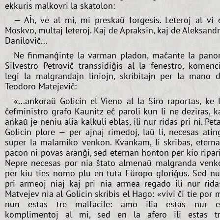
ekkuris malkovri la skatolon:
— Aĥ, ve al mi, mi preskaŭ forgesis. Leteroj al vi 
Moskvo, multaj leteroj. Kaj de Apraksin, kaj de Aleksand
Daniloviĉ...
Ne finmanĝinte la varman pladon, maĉante la pano
Silvestro Petroviĉ transsidiĝis al la fenestro, komenc
legi la malgrandajn liniojn, skribitajn per la mano 
Teodoro Matejeviĉ:
«...ankoraŭ Golicin el Vieno al la Siro raportas, ke 
ĉefministro grafo Kaunitz eĉ paroli kun li ne deziras, k
ankaŭ je neniu alia kalkuli eblas, ili nur ridas pri ni. Pet
Golicin plore — per ajnaj rimedoj, laŭ li, necesas atin
super la malamiko venkon. Kvankam, li skribas, etern
pacon ni povas aranĝi, sed eternan honton per kio ripar
Nepre necesas por nia ŝtato almenaŭ malgranda venk
per kiu ties nomo plu en tuta Eŭropo gloriĝus. Sed n
pri armeoj niaj kaj pri nia armea regado ili nur rida
Matvejev nia al Golicin skribis el Hago: «vivi ĉi tie por 
nun estas tre malfacile: amo ilia estas nur 
komplimentoj al mi, sed en la afero ili estas t