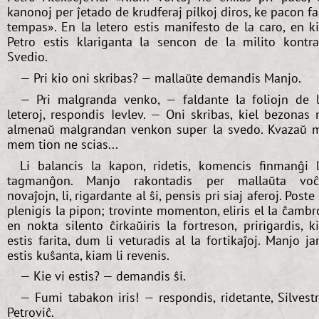
kanonoj per ĵetado de krudferaj pilkoj diros, ke pacon fa
tempas». En la letero estis manifesto de la caro, en k
Petro estis klariganta la sencon de la milito kontr
Svedio.
— Pri kio oni skribas? — mallaŭte demandis Manjo.
— Pri malgranda venko, — faldante la foliojn de 
leteroj, respondis Ievlev. — Oni skribas, kiel bezonas 
almenaŭ malgrandan venkon super la svedo. Kvazaŭ 
mem tion ne scias...
Li balancis la kapon, ridetis, komencis finmanĝi 
tagmanĝon. Manjo rakontadis per mallaŭta vo
novaĵojn, li, rigardante al ŝi, pensis pri siaj aferoj. Poste 
plenigis la pipon; trovinte momenton, eliris el la ĉambr
en nokta silento ĉirkaŭiris la fortreson, pririgardis, k
estis farita, dum li veturadis al la fortikaĵoj. Manjo j
estis kuŝanta, kiam li revenis.
— Kie vi estis? — demandis ŝi.
— Fumi tabakon iris! — respondis, ridetante, Silvest
Petroviĉ.