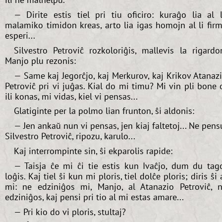
— Dirite estis tiel pri tiu oficiro: kuraĝo lia al 
malamiko timidon kreas, arto lia igas homojn al li fir
esperi...
Silvestro Petroviĉ rozkoloriĝis, mallevis la rigardo
Manjo plu rezonis:
— Same kaj Jegorĉjo, kaj Merkurov, kaj Krikov Atanaz
Petroviĉ pri vi juĝas. Kial do mi timu? Mi vin pli bone 
ili konas, mi vidas, kiel vi pensas...
Glatiginte per la polmo lian frunton, ŝi aldonis:
— Jen ankaŭ nun vi pensas, jen kiaj faltetoj... Ne pens
Silvestro Petroviĉ, ripozu, karulo...
Kaj interrompinte sin, ŝi ekparolis rapide:
— Taisja ĉe mi ĉi tie estis kun Ivaĉjo, dum du tag
loĝis. Kaj tiel ŝi kun mi ploris, tiel dolĉe ploris; diris ŝi 
mi: ne edziniĝos mi, Manjo, al Atanazio Petroviĉ, 
edziniĝos, kaj pensi pri tio al mi estas amare...
— Pri kio do vi ploris, stultaj?