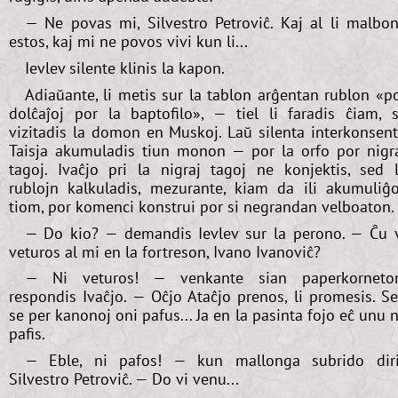
— Ne povas mi, Silvestro Petroviĉ. Kaj al li malbo
estos, kaj mi ne povos vivi kun li...
Ievlev silente klinis la kapon.
Adiaŭante, li metis sur la tablon arĝentan rublon «p
dolĉaĵoj por la baptofilo», — tiel li faradis ĉiam, 
vizitadis la domon en Muskoj. Laŭ silenta interkonsen
Taisja akumuladis tiun monon — por la orfo por nigr
tagoj. Ivaĉjo pri la nigraj tagoj ne konjektis, sed 
rublojn kalkuladis, mezurante, kiam da ili akumuliĝ
tiom, por komenci konstrui por si negrandan velboaton.
— Do kio? — demandis Ievlev sur la perono. — Ĉu 
veturos al mi en la fortreson, Ivano Ivanoviĉ?
— Ni veturos! — venkante sian paperkorneto
respondis Ivaĉjo. — Oĉjo Ataĉjo prenos, li promesis. S
se per kanonoj oni pafus... Ja en la pasinta fojo eĉ unu 
pafis.
— Eble, ni pafos! — kun mallonga subrido dir
Silvestro Petroviĉ. — Do vi venu...