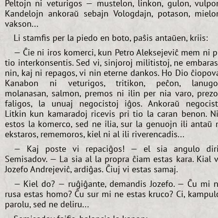
Peltojn ni veturigos — mustelon, linkon, gulon, vulpo
Kandelojn ankoraŭ sebajn Vologdajn, potason, mielo
vakson...
Li stamfis per la piedo en boto, paŝis antaŭen, kriis:
— Ĉie ni iros komerci, kun Petro Aleksejeviĉ mem ni p
tio interkonsentis. Sed vi, sinjoroj militistoj, ne embara
nin, kaj ni repagos, vi nin eterne dankos. Ho Dio ĉiopov
Kanabon ni veturigos, tritikon, peĉon, lanug
molanasan, salmon, premos ni ilin per nia varo, prez
faligos, la unuaj negocistoj iĝos. Ankoraŭ negocis
Litkin kun kamaradoj ricevis pri tio la caran benon. N
estos la komerco, sed ne ilia, sur la genuojn ili antaŭ 
ekstaros, rememoros, kiel ni al ili riverencadis...
— Kaj poste vi repaciĝos! — el sia angulo dir
Semisadov. — La sia al la propra ĉiam estas kara. Kial v
Jozefo Andrejeviĉ, ardiĝas. Ĉiuj vi estas samaj.
— Kiel do? — ruĝiĝante, demandis Jozefo. — Ĉu mi 
rusa estas homo? Ĉu sur mi ne estas kruco? Ci, kampul
parolu, sed ne deliru...