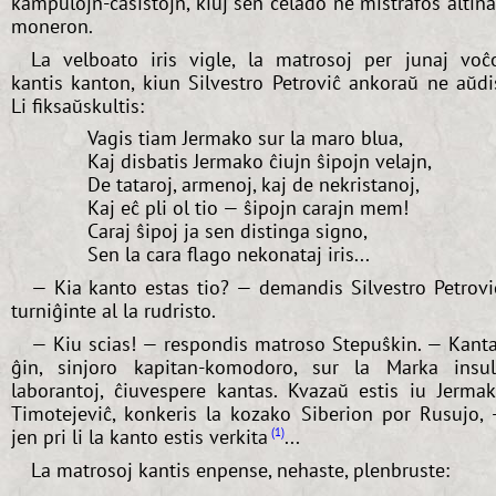
kampulojn-ĉasistojn, kiuj sen celado ne mistrafos altin
moneron.
La velboato iris vigle, la matrosoj per junaj voĉ
kantis kanton, kiun Silvestro Petroviĉ ankoraŭ ne aŭdi
Li fiksaŭskultis:
Vagis tiam Jermako sur la maro blua,
Kaj disbatis Jermako ĉiujn ŝipojn velajn,
De tataroj, armenoj, kaj de nekristanoj,
Kaj eĉ pli ol tio — ŝipojn carajn mem!
Caraj ŝipoj ja sen distinga signo,
Sen la cara flago nekonataj iris...
— Kia kanto estas tio? — demandis Silvestro Petrovi
turniĝinte al la rudristo.
— Kiu scias! — respondis matroso Stepuŝkin. — Kant
ĝin, sinjoro kapitan-komodoro, sur la Marka insu
laborantoj, ĉiuvespere kantas. Kvazaŭ estis iu Jerma
Timotejeviĉ, konkeris la kozako Siberion por Rusujo,
jen pri li la kanto estis verkita
...
1
La matrosoj kantis enpense, nehaste, plenbruste: