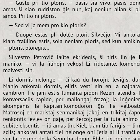
— Ĝuste pri tio ploris, — pasis ŝia vivo, pasis bon
amas ŝi sian rudriston ĝis nun, kaj neniun alian ŝi p
amos. Pri tio ni ploris.
— Sed vi ja mem pro kio ploris?
— Duope estas pli dolĉe plori, Silveĉjo. Mi ankor
kiam fraŭlino estis, sola neniam ploris, sed kun amiki
— ploris, ploregis...
Silvestro Petroviĉ laŭte ekridegis, ŝi tiris lin je 
maniko, — vi la filinojn vekos! Li, ridetante, komenc
malvesti sin.
Li dormis nelonge — ĉirkaŭ du horojn; leviĝis, d
Manjo ankoraŭ dormis, eliris vesti sin en la najbar
ĉambron. Tie jam estis fumanta pipon Rezen, atendis. I
konversaciis rapide, per mallongaj frazoj; la inĝenie
akompanis la kapitan-komodoron ĝis lia velboat
Matrosoj en maristaj senmanikaj jakoj, en trikitaj ĉapo
renkontis Ievlev-on gaje, per ŝercoj; per la tuta animo 
subite eksentis — ili amas lin. Kiel, kiam tio fariĝis — li 
sciis; ankoraŭ antaŭ tiel nelonge oni ĵetis al li tranĉil
sur la perono de la Sepurba domo. Eble, tie oni ne sci