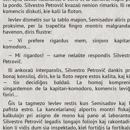
la pordo. Silvestro Petroviĉ kvazaŭ nenion rimarkis. Ili r
komencis diskuti, kie kaŝi la floton.
Ievlev dismetis sur la tablo mapon, Semisadov aliris p
proksime, per la trapeĉita fingro montris malgrand
havenon, diris flustre:
— Vi prefere rigardus mem, sinjoro kapitan
komodoro...
— Mi rigardos! — same nelaŭte respondis Silvest
Petroviĉ.
Ili ankoraŭ interparolis, Silvestro Petroviĉ dankis p
bonaj konsiloj, diris, ke la floto nepre estos kaŝita, kaj k
— tio decidiĝos baldaŭ. La homoj kompreni
singardemon de la kapitan-komodoro, komencis leviĝ
foriri...
Ĝis la tagmezo Ievlev restis kun Semisadov kaj 
pafista estro. La kancelarianoj alportis montri fiska
kalkulojn pri asigno de mono kaj pano al laboranto
Silvestro Petroviĉ legadis longajn foliojn kaj rakontadi
kion li vidis dum sia inspektado, kiel fortiĝis la fortikaĵ