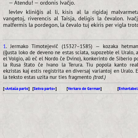
— Atendu! — ordonis Ivaĉjo.
Ievlev kliniĝis al li, kisis al la rigidaj malvarmet
vangetoj, riverencis al Taisja, deligis la ĉevalon. Ivaĉ
malfermis la pordegon, la ĉevalo tuj ekiris per vigla trot
1
. Jermako Timotejeviĉ (1532?–1585) — kozaka hetma
(ĝusta loko de deveno ne estas sciata, supozeble el Uralo, 
el Volgio, aŭ eĉ el Nordo ĉe Dvino), konkerinto de Siberio p
la Rusa ŝtato ĉe Ivano la Terura. Tiu popola kanto rea
ekzistas kaj estis registrita en diversaj variantoj en Uralo. 
la teksto estas uzita nur ties fragmento
(trad.)
[
«Antaŭa parto
] [
Sekva parto»
]
[
Verkaro de German
]
[
Enhavtabel