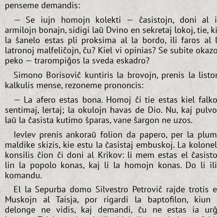
penseme demandis:
— Se iujn homojn kolekti — ĉasistojn, doni al i
armilojn bonajn, sidigi laŭ Dvino en sekretaj lokoj, tie, k
la ŝanelo estas pli proksima al la bordo, ili faros al 
latronoj malfeliĉojn, ĉu? Kiel vi opinias? Se subite okaz
peko — trarompiĝos la sveda eskadro?
Simono Borisoviĉ kuntiris la brovojn, prenis la listo
kalkulis mense, rezoneme prononcis:
— La afero estas bona. Homoj ĉi tie estas kiel falko
sentimaj, lertaj; la okulojn havas de Dio. Nu, kaj pulv
laŭ la ĉasista kutimo ŝparas, vane ŝargon ne uzos.
Ievlev prenis ankoraŭ folion da papero, per la plu
maldike skizis, kie estu la ĉasistaj embuskoj. La kolone
konsilis ĉion ĉi doni al Krikov: li mem estas el ĉasisto
lin la popolo konas, kaj li la homojn konas. Do li il
komandu.
El la Sepurba domo Silvestro Petroviĉ rajde trotis 
Muskojn al Taisja, por rigardi la baptofilon, kiun 
delonge ne vidis, kaj demandi, ĉu ne estas ia ur