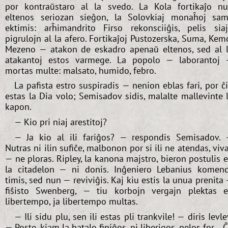
por kontraŭstaro al la svedo. La Kola fortikaĵo n
eltenos seriozan sieĝon, la Solovkiaj monaĥoj sa
ektimis: arĥimandrito Firso rekonsciiĝis, pelis sia
pigrulojn al la afero. Fortikaĵoj Pustozerska, Suma, Kem
Mezeno — atakon de eskadro apenaŭ eltenos, sed al 
atakantoj estos varmege. La popolo — laborantoj
mortas multe: malsato, humido, febro.
La pafista estro suspiradis — nenion eblas fari, por ĉ
estas la Dia volo; Semisadov sidis, malalte mallevinte 
kapon.
— Kio pri niaj arestitoj?
— Ja kio al ili fariĝos? — respondis Semisadov.
Nutras ni ilin sufiĉe, malbonon por si ili ne atendas, viv
— ne ploras. Ripley, la kanona majstro, bieron postulis 
la citadelon — ni donis. Inĝeniero Lebanius komen
timis, sed nun — reviviĝis. Kaj kiu estis la unua prenita
fiŝisto Swenberg, — tiu korbojn vergajn plektas 
libertempo, ja libertempo multas.
— Ili sidu plu, sen ili estas pli trankvile! — diris Ievle
— Poste, kiam la batalo finiĝos, ni liberigos, pelos for... 