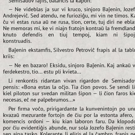
Semisadov fajfis, balancis la kapon:
— Ne videblas ja sur vi kruco, sinjoro Baĵenin, Joze
Andrejeviĉ. Sed atendu, ne furioziĝu, mi vin ne timos. K
ĉu vi estas rusa aŭ ne rusa, tion, certe, tuj diri ne ebla
Ne memoras mi, ke vi niajn fratojn kontraŭ la fremdlan
knuto defendis en tiuj tempoj, kiam ni ŝipo
konstruadis.
Baĵenin ekstamfis, Silvestro Petroviĉ frapis al la tabl
kriis:
— Ne en bazaro! Eksidu, sinjoro Baĵenin. Kaj ankaŭ v
ferdekestro, tio... estu pli kvieta...
Li renkontis ridantan vivan rigardon de Semisado
pensis: «Bona estas la oĉjo. Tia ĉion povos. Se sendi l
kiel piloton sur svedan militan ŝipon — li ĉion faros ki
necesas, eĉ ne palpebrumos...»
Per firma voĉo, pririgardante la kunvenintojn po un
kvazaŭ mezurante fortojn de ĉiu por la estonta afero, 
komencis ordoni — kiu kian laboron faru. Da klopod
por ĉiu evidentiĝis abunde, nur sola Jozefo Baĵenin rest
sen ajna tasko. Kolerante, li eliris el la ĉambro, frapis p