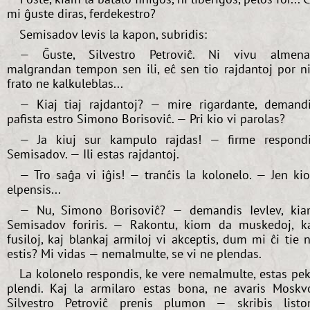
mi ĝuste diras, ferdekestro?
Semisadov levis la kapon, subridis:
— Ĝuste, Silvestro Petroviĉ. Ni vivu almen
malgrandan tempon sen ili, eĉ sen tio rajdantoj por n
frato ne kalkuleblas...
— Kiaj tiaj rajdantoj? — mire rigardante, demand
pafista estro Simono Borisoviĉ. — Pri kio vi parolas?
— Ja kiuj sur kampulo rajdas! — firme respond
Semisadov. — Ili estas rajdantoj.
— Tro saĝa vi iĝis! — tranĉis la kolonelo. — Jen ki
elpensis...
— Nu, Simono Borisoviĉ? — demandis Ievlev, ki
Semisadov foriris. — Rakontu, kiom da muskedoj, k
fusiloj, kaj blankaj armiloj vi akceptis, dum mi ĉi tie 
estis? Mi vidas — nemalmulte, se vi ne plendas.
La kolonelo respondis, ke vere nemalmulte, estas pe
plendi. Kaj la armilaro estas bona, ne avaris Moskv
Silvestro Petroviĉ prenis plumon — skribis listo