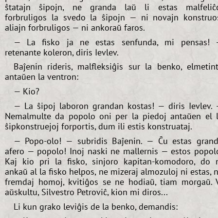
ŝtatajn ŝipojn, ne granda laŭ li estas malfeliĉ
forbruligos la svedo la ŝipojn — ni novajn konstruo
aliajn forbruligos — ni ankoraŭ faros.
— La fisko ja ne estas senfunda, mi pensas!
retenante koleron, diris Ievlev.
Baĵenin rideris, malfleksiĝis sur la benko, elmetin
antaŭen la ventron:
— Kio?
— La ŝipoj laboron grandan kostas! — diris Ievlev.
Nemalmulte da popolo oni per la piedoj antaŭen el 
ŝipkonstruejoj forportis, dum ili estis konstruataj.
— Popo-olo! — subridis Baĵenin. — Ĉu estas gran
afero — popolo! Inoj naski ne mallernis — estos popol
Kaj kio pri la fisko, sinjoro kapitan-komodoro, do 
ankaŭ al la fisko helpos, ne mizeraj almozuloj ni estas, 
fremdaj homoj, kvitiĝos se ne hodiaŭ, tiam morgaŭ. 
aŭskultu, Silvestro Petroviĉ, kion mi diros...
Li kun grako leviĝis de la benko, demandis: