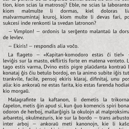
tion, kion scias la matrosoj? Eble, ne scias la laboranto
kiom malmulte li dormas, kiel doloras lia
malvarmumintaj kruroj, kiom multe li devas fari, p
sukcesi inde renkonti la svedan latronon?
— Vimplon! — ordonis la serĝento malantaŭ la dor
de Ievlev.
— Ekiris! — respondis alia voĉo.
La flageto — «Kapitan-komodoro estas ĉi tie!»
leviĝis sur la masto, ekflirtis forte en matena venteto. 
tago estis varma, Dvino estis pigre plaŭdanta kontraŭ 
konataj ĝis ĉiu betulo bordoj, en la animo subite iĝis tu
trankvile, facile, pensoj ekiris klaraj, difinitaj, unu po
alia: kio ankoraŭ ne estas farita, kio estas farenda hodia
kio morgaŭ.
Malagrafinte la kaftanon, li demetis la trikorn
ĉapelon, metis ĝin apud si, kun ĝuo komencis spiri bon
odoron de herboj, mallarĝigis la okulojn al malproksim
arbaretoj, okulmezuris, kie sur la bordo — trans arbusto
inter arboj — ankoraŭ meti kanonojn, kie li kaŝ