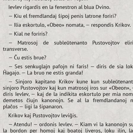
Ievlev rigardis en la fenestron al blua Dvino.
— Kiu el fremdlandaj ŝipoj penis latrone foriri?
— Ilia eskortulo, «Obeo» nomata, — respondis Krikov.
— Kial ne foriris?
— Matrosoj de subleŭtenanto Pustovojtov elir
transverse.
— Ĉu estis brue?
— Ses senkuglajn pafojn ni faris! — diris de sia lo
Ĥagajo. — La bruo ne estis granda!
— Sinjoro kapitano Krikov kune kun subleŭtenan
sinjoro Pustovojtov kaj kun matrosoj iros sur «Obeon»,
diris Ievlev, — kaj de la indikita eskortulo per mia no
demetos ĉiujn kanonojn. Se al la fremdlandanoj 
plaĉos — ligi la ŝipanaron.
Krikov kaj Pustovojtov leviĝis.
— Atendu! — ordonis Ievlev. — Kiam vi la kanonojn s
la bordon per homoj kaj boatoj liveros, loku ilin, l