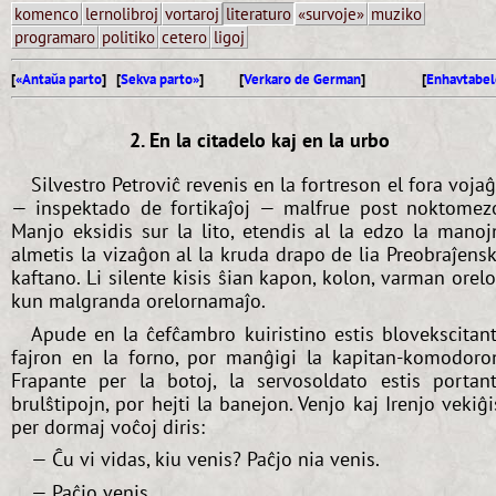
komenco
lernolibroj
vortaroj
literaturo
«survoje»
muziko
programaro
politiko
cetero
ligoj
[
«Antaŭa parto
] [
Sekva parto»
]
[
Verkaro de German
]
[
Enhavtabel
2. En la citadelo kaj en la urbo
Silvestro Petroviĉ revenis en la fortreson el fora voja
— inspektado de fortikaĵoj — malfrue post noktomez
Manjo eksidis sur la lito, etendis al la edzo la manoj
almetis la vizaĝon al la kruda drapo de lia Preobraĵens
kaftano. Li silente kisis ŝian kapon, kolon, varman orel
kun malgranda orelornamaĵo.
Apude en la ĉefĉambro kuiristino estis blovekscitan
fajron en la forno, por manĝigi la kapitan-komodoro
Frapante per la botoj, la servosoldato estis portan
brulŝtipojn, por hejti la banejon. Venjo kaj Irenjo vekiĝi
per dormaj voĉoj diris:
— Ĉu vi vidas, kiu venis? Paĉjo nia venis.
— Paĉjo venis...