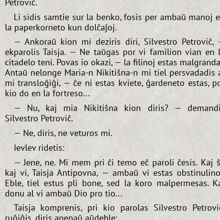
Petroviĉ.
Li sidis samtie sur la benko, fosis per ambaŭ manoj 
la paperkorneto kun dolĉaĵoj.
— Ankoraŭ kion mi deziris diri, Silvestro Petroviĉ,
ekparolis Taisja. — Ne taŭgas por vi familion vian en 
citadelo teni. Povas io okazi, — la filinoj estas malgranda
Antaŭ nelonge Maria-n Nikitiŝna-n mi tiel persvadadis 
mi transloĝiĝi, — ĉe ni estas kviete, ĝardeneto estas, p
kio do en la fortreso...
— Nu, kaj mia Nikitiŝna kion diris? — demand
Silvestro Petroviĉ.
— Ne, diris, ne veturos mi.
Ievlev ridetis:
— Jene, ne. Mi mem pri ĉi temo eĉ paroli ĉesis. Kaj ŝ
kaj vi, Taisja Antipovna, — ambaŭ vi estas obstinulino
Eble, tiel estus pli bone, sed la koro malpermesas. K
donu al vi ambaŭ Dio pro tio...
Taisja komprenis, pri kio parolas Silvestro Petrovi
ruĝiĝis, diris apenaŭ aŭdeble: