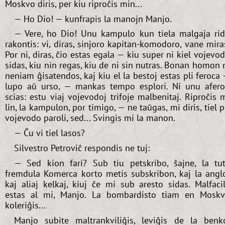
Moskvo diris, per kiu riproĉis min...
— Ho Dio! — kunfrapis la manojn Manjo.
— Vere, ho Dio! Unu kampulo kun tiela malgaja ri
rakontis: vi, diras, sinjoro kapitan-komodoro, vane mira
Por ni, diras, ĉio estas egala — kiu super ni kiel vojevo
sidas, kiu nin regas, kiu de ni sin nutras. Bonan homon 
neniam ĝisatendos, kaj kiu el la bestoj estas pli feroca
lupo aŭ urso, — mankas tempo esplori. Ni unu afer
scias: estu viaj vojevodoj trifoje malbenitaj. Riproĉis 
lin, la kampulon, por timigo, — ne taŭgas, mi diris, tiel p
vojevodo paroli, sed... Svingis mi la manon.
— Ĉu vi tiel lasos?
Silvestro Petroviĉ respondis ne tuj:
— Sed kion fari? Sub tiu petskribo, ŝajne, la tu
fremdula Komerca korto metis subskribon, kaj la angl
kaj aliaj kelkaj, kiuj ĉe mi sub aresto sidas. Malfaci
estas al mi, Manjo. La bombardisto tiam en Mosk
koleriĝis...
Manjo subite maltrankviliĝis, leviĝis de la benk