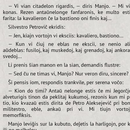
— Vi vian citadelon rigardis, — diris Manjo. — Mi v
konas. Rezen antaŭnelonge fanfaronis, ke multo est
farita: la kavalieron ĉe la bastiono oni finis kaj...
Silvestro Petroviĉ ekridis:
— Jen, kiajn vortojn vi eksciis: kavaliero, bastiono...
— Kun vi ĉiuj ne eblas ne ekscii, se nenio al
aŭdeblas: fusiloj, kaj muskedoj, kaj grenadoj, kaj ankor
svedoj...
Li prenis ŝian manon en la sian, demandis flustre:
— Sed ĉu ne timas vi, Manjo? Nur veron diru, sincere?
Ŝi pensis iom, respondis trankvile, per serena voĉo:
— Kion do timi? Antaŭ nelonge estis ĉe mi Jegorĉj
alveturigis tinon da peklitaj kukumoj, rezonis kun mi p
tio, kio kvazaŭ estis dirita de Petro Aleksejeviĉ pri bo
militestro, eble, ankaŭ pri vi. Mi tiujn vorto
memorfiksis.
Manjo leviĝis sur la kubuto, deĵetis la harligojn, por 
ili ne malhelpu.