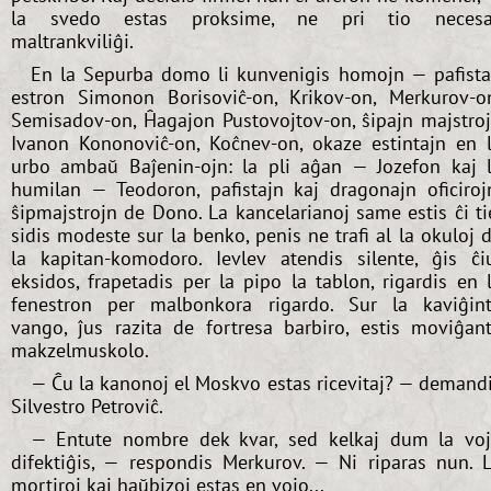
la svedo estas proksime, ne pri tio necesa
maltrankviliĝi.
En la Sepurba domo li kunvenigis homojn — pafist
estron Simonon Borisoviĉ-on, Krikov-on, Merkurov-o
Semisadov-on, Ĥagajon Pustovojtov-on, ŝipajn majstro
Ivanon Kononoviĉ-on, Koĉnev-on, okaze estintajn en 
urbo ambaŭ Baĵenin-ojn: la pli aĝan — Jozefon kaj 
humilan — Teodoron, pafistajn kaj dragonajn oficiroj
ŝipmajstrojn de Dono. La kancelarianoj same estis ĉi ti
sidis modeste sur la benko, penis ne trafi al la okuloj 
la kapitan-komodoro. Ievlev atendis silente, ĝis ĉi
eksidos, frapetadis per la pipo la tablon, rigardis en 
fenestron per malbonkora rigardo. Sur la kaviĝin
vango, ĵus razita de fortresa barbiro, estis moviĝan
makzelmuskolo.
— Ĉu la kanonoj el Moskvo estas ricevitaj? — demand
Silvestro Petroviĉ.
— Entute nombre dek kvar, sed kelkaj dum la vo
difektiĝis, — respondis Merkurov. — Ni riparas nun. 
mortiroj kaj haŭbizoj estas en vojo...