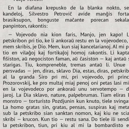
En la diafana krepusko de la blanka nokto, s
kandeloj, Silvestro Petroviĉ avide manĝis fort
brasiksupon, bonguste maĉante porecan sekal
panpinton, rakontis:
— Vojevodo nia kion faris, Manjo, jen kapo! 
petskribon pri tio, ke li ankoraŭ restu en la vojevodeco, 
mem skribis, je Dio. Mem, kun siaj kancelarianoj. Al mi p
tio en vilaĝoj kaj fortikaĵoj homoj rakontis. Li kapt
fiŝiston, aŭ negociston faman, aŭ ĉasiston — kaj antaŭ 
starigas. Tiu, kompreneble, tremas antaŭ li. Unue 
persvadas — jen, diras, sklavo Dia, estas, diras, petskri
al la granda Siro pri mi, pri vojevodo, pri prin
Prozorovskij, ke pro multaj miaj penoj oni petas lasi m
en la vojevodeco por ankoraŭ unu servotempo — 
jaroj. La Dia sklavo, nature, palpebrumas. Tiam eliras 
monstro — torturisto Pozdjunin kun knuto, tiele svinga
La homo gratas sin, gratas, pensas, suspiras kaj met
sub la petskribo sian sanktan nomon, kaj kiu ne sci
skribi — krucon. Kun tio — restu sana. Do tiele ili send
la petskribon, tiun, pri kiu al mi la bombardisto 