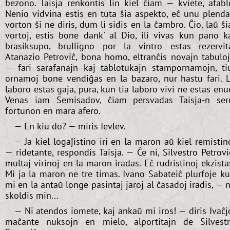
bezono. Taisja renkontis lin kiel ĉiam — kviete, afabl
Nenio vidvina estis en tuta ŝia aspekto, eĉ unu plend
vorton ŝi ne diris, dum li sidis en la ĉambro. Ĉio, laŭ ŝi
vortoj, estis bone dank' al Dio, ili vivas kun pano k
brasiksupo, brulligno por la vintro estas rezervit
Atanazio Petroviĉ, bona homo, eltranĉis novajn tabulo
— fari sarafanajn kaj tablotukajn stampornamojn, ti
ornamoj bone vendiĝas en la bazaro, nur hastu fari. 
laboro estas gaja, pura, kun tia laboro vivi ne estas enu
Venas iam Semisadov, ĉiam persvadas Taisja-n ser
fortunon en mara afero.
— En kiu do? — miris Ievlev.
— Ja kiel logaĵistino iri en la maron aŭ kiel remistin
— ridetante, respondis Taisja. — Ĉe ni, Silvestro Petrovi
multaj virinoj en la maron iradas. Eĉ rudristinoj ekzista
Mi ja la maron ne tre timas. Ivano Sabateiĉ plurfoje k
mi en la antaŭ longe pasintaj jaroj al ĉasadoj iradis, — 
skoldis min...
— Ni atendos iomete, kaj ankaŭ mi iros! — diris Ivaĉj
maĉante nuksojn en mielo, alportitajn de Silvest