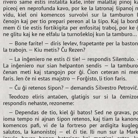
rivero same estis instalita kaŝe, inter malaltaj pinoj k
piceoj en neprofunda kavo, por ke la latronaj ŝipanoj 
vidu, kiel oni komencos survolvi sur la tamburon 
ĉenojn kaj per tio prepari pereon al la ŝipo. Kaj la bor
mem ĉi tie estis fortikigita per enfositaj traboj, por ke 
ne glitu kaj ke ne elfalu la turnoŝekloj kun la tamburo...
— Bone farite! — diris Ievlev, frapetante per la basto
la trabojn. — Kiu metis? Ĉu Rezen?
— La inĝeniero ne estis ĉi tie! — respondis Silentulo.
La inĝeniero nur sian helpanton sendis — la tambur
ĉenan meti kaj stangojn por ĝi. Ĉion ceteran ni m
faris. Jen ĉe ni estas majstro — Forĝisto, li tion faris.
— Ĉu ĝi retenos ŝipon? — demandis Silvestro Petroviĉ
Teodozo eliris antaŭen, glatigis sur si la ĉemizo
respondis nehaste, rezoneme:
— Dependas de tio, kiel ĝi batos! Sed ne gravas, p
ioma tempo ni ajnan ŝipon retenos, kaj tiam la kanon
komencos pafi, vi de la fortreso per ardigita kugle
salutos, la kanonistoj — el ĉi tie. Ili nun sur la Mar