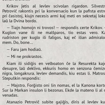
Krikov ĵetis al Ievlev scivolan rigardon. Silvest
Petroviĉ rakontis pri la konversacio kun la pafista estr
pri ĉasistoj, kiujn necesis armi kaj meti en sekretaj lok
laŭ la Dvina bordo.
— Tiajn homojn ni trovos! — respondis certe Krikov.
Kuglon vane ili ne malŝparos, tio estas vero. K
rudriston per kuglo ili faligos, kaj eĉ ilian admiral
mem. Do, bone...
— Faru jam hodiaŭ.
— Mi ne prokrastos.
Kiam ili sidiĝis en velboaton ĉe la Resurekta kaj
desupre, laŭ deklivo, ekkuris homo en senzona ĉemiz
nigra, longakrura. Ievlev demandis, kiu estas li. Matro
Stepuŝkin respondis:
— Majstro. Forĝisto oni lin nomas, el la Kanona kort
Sur la Markan insulon li bezonas. Ekde la mateno li al 
venadas.
Atanazio Petroviĉ subite gajiĝis, diris al Ievlev k