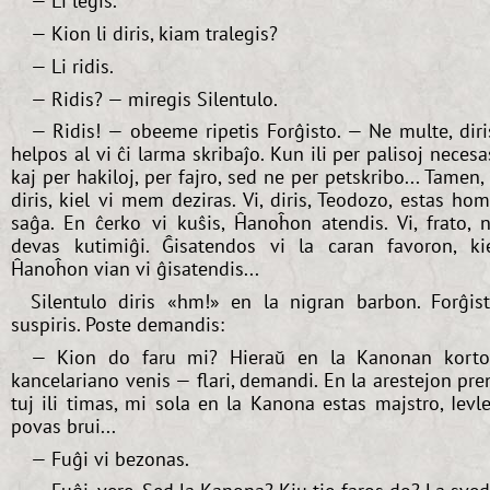
— Li legis.
— Kion li diris, kiam tralegis?
— Li ridis.
— Ridis? — miregis Silentulo.
— Ridis! — obeeme ripetis Forĝisto. — Ne multe, diri
helpos al vi ĉi larma skribaĵo. Kun ili per palisoj necesa
kaj per hakiloj, per fajro, sed ne per petskribo... Tamen, 
diris, kiel vi mem deziras. Vi, diris, Teodozo, estas ho
saĝa. En ĉerko vi kuŝis, Ĥanoĥon atendis. Vi, frato, 
devas kutimiĝi. Ĝisatendos vi la caran favoron, ki
Ĥanoĥon vian vi ĝisatendis...
Silentulo diris «hm!» en la nigran barbon. Forĝis
suspiris. Poste demandis:
— Kion do faru mi? Hieraŭ en la Kanonan kort
kancelariano venis — flari, demandi. En la arestejon pre
tuj ili timas, mi sola en la Kanona estas majstro, Ievl
povas brui...
— Fuĝi vi bezonas.