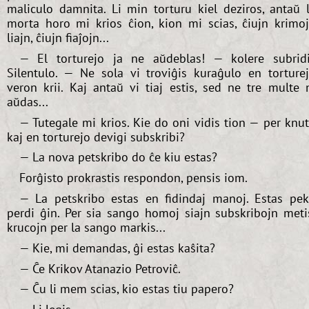
maliculo damnita. Li min torturu kiel deziros, antaŭ 
morta horo mi krios ĉion, kion mi scias, ĉiujn krimo
liajn, ĉiujn fiaĵojn...
— El torturejo ja ne aŭdeblas! — kolere subrid
Silentulo. — Ne sola vi troviĝis kuraĝulo en torture
veron krii. Kaj antaŭ vi tiaj estis, sed ne tre multe 
aŭdas...
— Tutegale mi krios. Kie do oni vidis tion — per knu
kaj en torturejo devigi subskribi?
— La nova petskribo do ĉe kiu estas?
Forĝisto prokrastis respondon, pensis iom.
— La petskribo estas en fidindaj manoj. Estas pe
perdi ĝin. Per sia sango homoj siajn subskribojn meti
krucojn per la sango markis...
— Kie, mi demandas, ĝi estas kaŝita?
— Ĉe Krikov Atanazio Petroviĉ.
— Ĉu li mem scias, kio estas tiu papero?