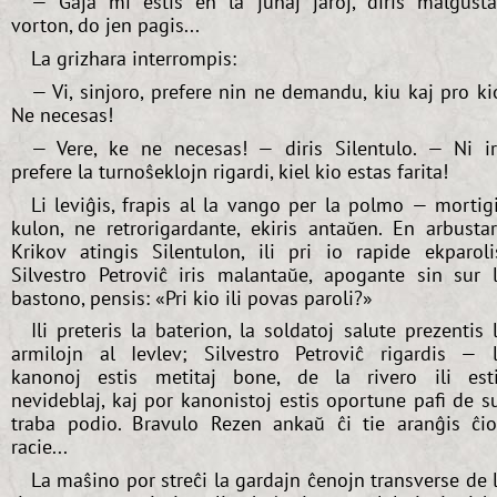
— Gaja mi estis en la junaj jaroj, diris malĝust
vorton, do jen pagis...
La grizhara interrompis:
— Vi, sinjoro, prefere nin ne demandu, kiu kaj pro ki
Ne necesas!
— Vere, ke ne necesas! — diris Silentulo. — Ni i
prefere la turnoŝeklojn rigardi, kiel kio estas farita!
Li leviĝis, frapis al la vango per la polmo — mortig
kulon, ne retrorigardante, ekiris antaŭen. En arbusta
Krikov atingis Silentulon, ili pri io rapide ekparoli
Silvestro Petroviĉ iris malantaŭe, apogante sin sur 
bastono, pensis: «Pri kio ili povas paroli?»
Ili preteris la baterion, la soldatoj salute prezentis 
armilojn al Ievlev; Silvestro Petroviĉ rigardis — 
kanonoj estis metitaj bone, de la rivero ili est
nevideblaj, kaj por kanonistoj estis oportune pafi de s
traba podio. Bravulo Rezen ankaŭ ĉi tie aranĝis ĉi
racie...
La maŝino por streĉi la gardajn ĉenojn transverse de 