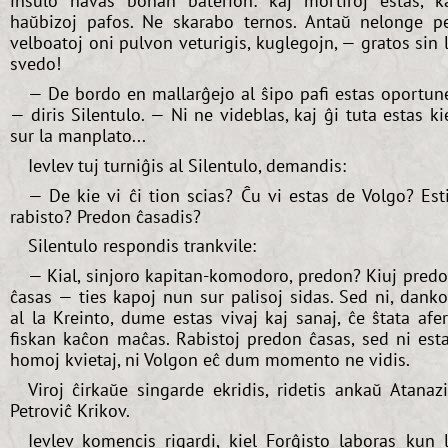
insulo havas bonan baterion: kaj mortiroj estas, k
haŭbizoj pafos. Ne skarabo ternos. Antaŭ nelonge p
velboatoj oni pulvon veturigis, kuglegojn, — gratos sin 
svedo!
— De bordo en mallarĝejo al ŝipo pafi estas oportun
— diris Silentulo. — Ni ne videblas, kaj ĝi tuta estas ki
sur la manplato...
Ievlev tuj turniĝis al Silentulo, demandis:
— De kie vi ĉi tion scias? Ĉu vi estas de Volgo? Est
rabisto? Predon ĉasadis?
Silentulo respondis trankvile:
— Kial, sinjoro kapitan-komodoro, predon? Kiuj pred
ĉasas — ties kapoj nun sur palisoj sidas. Sed ni, dank
al la Kreinto, dume estas vivaj kaj sanaj, ĉe ŝtata afe
fiskan kaĉon maĉas. Rabistoj predon ĉasas, sed ni est
homoj kvietaj, ni Volgon eĉ dum momento ne vidis.
Viroj ĉirkaŭe singarde ekridis, ridetis ankaŭ Atanaz
Petroviĉ Krikov.
Ievlev komencis rigardi, kiel Forĝisto laboras kun 