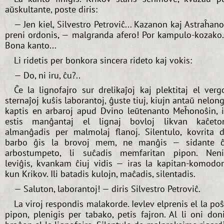
aŭskultante, poste diris:
— Jen kiel, Silvestro Petroviĉ... Kazanon kaj Astraĥan
preni ordonis, — malgranda afero! Por kampulo-kozako.
Bona kanto...
Li ridetis per bonkora sincera rideto kaj vokis:
— Do, ni iru, ĉu?..
Ĉe la lignofajro sur drelikaĵoj kaj plektitaj el verg
sternaĵoj kuŝis laborantoj, ĝuste tiuj, kiujn antaŭ nelon
kaptis en arbaroj apud Dvino leŭtenanto Meĥonoŝin, i
estis manĝantaj el lignaj bovloj likvan kaĉeto
almanĝadis per malmolaj flanoj. Silentulo, kovrita 
barbo ĝis la brovoj mem, ne manĝis — sidante 
arbostumpeto, li suĉadis memfaritan pipon. Nen
leviĝis, kvankam ĉiuj vidis — iras la kapitan-komodo
kun Krikov. Ili batadis kulojn, maĉadis, silentadis.
— Saluton, laborantoj! — diris Silvestro Petroviĉ.
La viroj respondis malakorde. Ievlev elprenis el la po
pipon, plenigis per tabako, petis fajron. Al li oni don