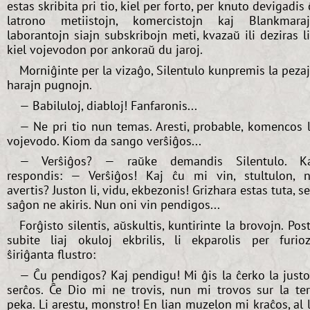
estas skribita pri tio, kiel per forto, per knuto devigadis 
latrono metiistojn, komercistojn kaj Blankmara
laborantojn siajn subskribojn meti, kvazaŭ ili deziras l
kiel vojevodon por ankoraŭ du jaroj.
Morniĝinte per la vizaĝo, Silentulo kunpremis la peza
harajn pugnojn.
— Babiluloj, diabloj! Fanfaronis...
— Ne pri tio nun temas. Aresti, probable, komencos 
vojevodo. Kiom da sango verŝiĝos...
— Verŝiĝos? — raŭke demandis Silentulo. Ka
respondis: — Verŝiĝos! Kaj ĉu mi vin, stultulon, 
avertis? Juston li, vidu, ekbezonis! Grizhara estas tuta, s
saĝon ne akiris. Nun oni vin pendigos...
Forĝisto silentis, aŭskultis, kuntirinte la brovojn. Pos
subite liaj okuloj ekbrilis, li ekparolis per furio
ŝiriĝanta flustro:
— Ĉu pendigos? Kaj pendigu! Mi ĝis la ĉerko la just
serĉos. Ĉe Dio mi ne trovis, nun mi trovos sur la te
peka. Li arestu, monstro! En lian muzelon mi kraĉos, al 