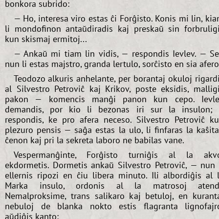
bonkora subrido:
— Ho, interesa viro estas ĉi Forĝisto. Konis mi lin, ki
li mondofinon antaŭdiradis kaj preskaŭ sin forbrulig
kun skismaj ermitoj...
— Ankaŭ mi tiam lin vidis, — respondis Ievlev. — S
nun li estas majstro, granda lertulo, sorĉisto en sia afero
Teodozo alkuris anhelante, per borantaj okuloj rigard
al Silvestro Petroviĉ kaj Krikov, poste eksidis, mallig
pakon — komencis manĝi panon kun cepo. Ievl
demandis, por kio li bezonas iri sur la insulon; 
respondis, ke pro afera neceso. Silvestro Petroviĉ k
plezuro pensis — saĝa estas la ulo, li finfaras la kaŝit
ĉenon kaj pri la sekreta laboro ne babilas vane.
Vespermanĝinte, Forĝisto turniĝis al la akv
ekdormetis. Dormetis ankaŭ Silvestro Petroviĉ, — nun 
ellernis ripozi en ĉiu libera minuto. Ili albordiĝis al 
Marka insulo, ordonis al la matrosoj atendi
Nemalproksime, trans salikaro kaj betuloj, en kurant
nebuloj de blanka nokto estis flagranta lignofajr
aŭdiĝis kanto: