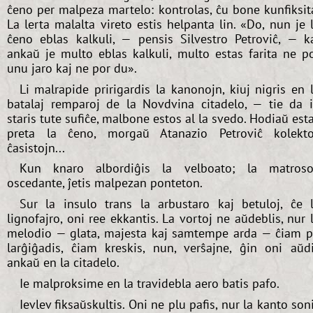
ĉeno per malpeza martelo: kontrolas, ĉu bone kunfiksit
La lerta malalta vireto estis helpanta lin. «Do, nun je 
ĉeno eblas kalkuli, — pensis Silvestro Petroviĉ, — k
ankaŭ je multo eblas kalkuli, multo estas farita ne p
unu jaro kaj ne por du».
Li malrapide pririgardis la kanonojn, kiuj nigris en 
batalaj remparoj de la Novdvina citadelo, — tie da i
staris tute sufiĉe, malbone estos al la svedo. Hodiaŭ est
preta la ĉeno, morgaŭ Atanazio Petroviĉ kolekt
ĉasistojn...
Kun knaro albordiĝis la velboato; la matroso
oscedante, ĵetis malpezan ponteton.
Sur la insulo trans la arbustaro kaj betuloj, ĉe 
lignofajro, oni ree ekkantis. La vortoj ne aŭdeblis, nur 
melodio — glata, majesta kaj samtempe arda — ĉiam p
larĝiĝadis, ĉiam kreskis, nun, verŝajne, ĝin oni aŭd
ankaŭ en la citadelo.
Ie malproksime en la travidebla aero batis pafo.
Ievlev fiksaŭskultis. Oni ne plu pafis, nur la kanto son