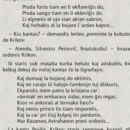
Proda forto tiam en li ekflamiĝis do,
Proda sango tiam en li ekleviĝis do.
Li elprenis el ujo sian akran sabron,
Kaj forhakis al la bojaro l' ardan kapon...
— Kiu kantas? — demandis Ievlev, preminte la kubut
de Krikov.
— Atendu, Silvestro Petroviĉ, finaŭskultu! — kvaz
ordonis Krikov.
Ili staris sub malalta kurba betulo kaj aŭskultis, ki
kelkaj dekoj da voĉoj kantas ĉe la lignofajro:
Kaj dumaaj la bojaroj do ektimis,
Kaj en carajn ili halojn-ĉambrojn tuj diskuris,
Ekparolis mem patro la kristana car':
«Jermak' en embaraso sidas, mem ĝin regas,
Kion ni ankoraŭ al Jermako faru?»
Kaj neniu princo lin tiam respondis,
Kaj la car' pri ĉiuj kulpoj lin pardonis,
Nur Kazanon, Astraĥanon preni ordonis...
La kanto finiĝis. Krikov staris senmove, kvazaŭ p