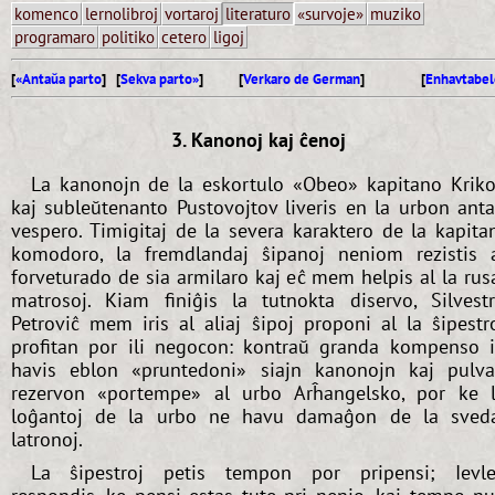
komenco
lernolibroj
vortaroj
literaturo
«survoje»
muziko
programaro
politiko
cetero
ligoj
[
«Antaŭa parto
] [
Sekva parto»
]
[
Verkaro de German
]
[
Enhavtabel
3. Kanonoj kaj ĉenoj
La kanonojn de la eskortulo «Obeo» kapitano Krik
kaj subleŭtenanto Pustovojtov liveris en la urbon ant
vespero. Timigitaj de la severa karaktero de la kapita
komodoro, la fremdlandaj ŝipanoj neniom rezistis 
forveturado de sia armilaro kaj eĉ mem helpis al la rus
matrosoj. Kiam finiĝis la tutnokta diservo, Silvest
Petroviĉ mem iris al aliaj ŝipoj proponi al la ŝipestr
profitan por ili negocon: kontraŭ granda kompenso i
havis eblon «pruntedoni» siajn kanonojn kaj pulv
rezervon «portempe» al urbo Arĥangelsko, por ke 
loĝantoj de la urbo ne havu damaĝon de la sved
latronoj.
La ŝipestroj petis tempon por pripensi; Ievl