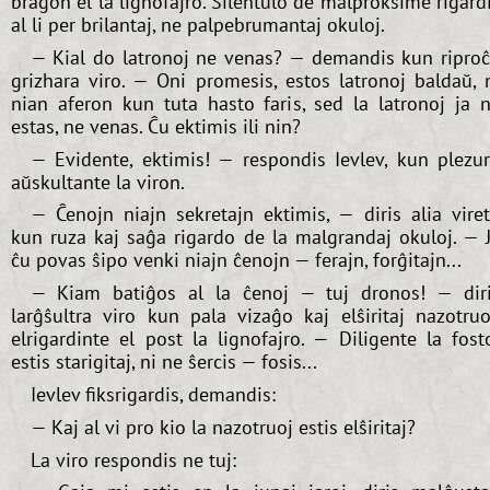
braĝon el la lignofajro. Silentulo de malproksime rigard
al li per brilantaj, ne palpebrumantaj okuloj.
— Kial do latronoj ne venas? — demandis kun ripro
grizhara viro. — Oni promesis, estos latronoj baldaŭ, 
nian aferon kun tuta hasto faris, sed la latronoj ja 
estas, ne venas. Ĉu ektimis ili nin?
— Evidente, ektimis! — respondis Ievlev, kun plezu
aŭskultante la viron.
— Ĉenojn niajn sekretajn ektimis, — diris alia vire
kun ruza kaj saĝa rigardo de la malgrandaj okuloj. — 
ĉu povas ŝipo venki niajn ĉenojn — ferajn, forĝitajn...
— Kiam batiĝos al la ĉenoj — tuj dronos! — dir
larĝŝultra viro kun pala vizaĝo kaj elŝiritaj nazotruo
elrigardinte el post la lignofajro. — Diligente la fost
estis starigitaj, ni ne ŝercis — fosis...
Ievlev fiksrigardis, demandis:
— Kaj al vi pro kio la nazotruoj estis elŝiritaj?
La viro respondis ne tuj: