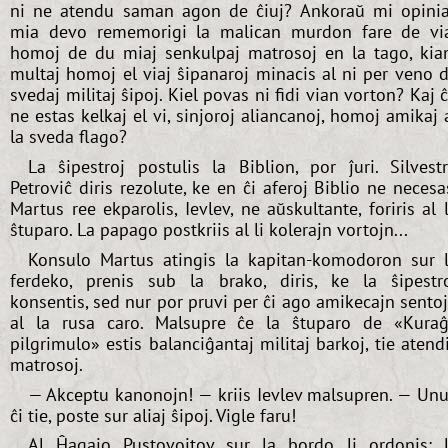
ni ne atendu saman agon de ĉiuj? Ankoraŭ mi opini
mia devo rememorigi la malican murdon fare de vi
homoj de du miaj senkulpaj matrosoj en la tago, ki
multaj homoj el viaj ŝipanaroj minacis al ni per veno 
svedaj militaj ŝipoj. Kiel povas ni fidi vian vorton? Kaj 
ne estas kelkaj el vi, sinjoroj aliancanoj, homoj amikaj 
la sveda flago?
La ŝipestroj postulis la Biblion, por ĵuri. Silvest
Petroviĉ diris rezolute, ke en ĉi aferoj Biblio ne necesa
Martus ree ekparolis, Ievlev, ne aŭskultante, foriris al 
ŝtuparo. La papago postkriis al li kolerajn vortojn...
Konsulo Martus atingis la kapitan-komodoron sur 
ferdeko, prenis sub la brako, diris, ke la ŝipestr
konsentis, sed nur por pruvi per ĉi ago amikecajn sento
al la rusa caro. Malsupre ĉe la ŝtuparo de «Kura
pilgrimulo» estis balanciĝantaj militaj barkoj, tie atend
matrosoj.
— Akceptu kanonojn! — kriis Ievlev malsupren. — Un
ĉi tie, poste sur aliaj ŝipoj. Vigle faru!
Al Ĥagajo Pustovojtov sur la bordo li ordonis: 