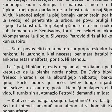
kanonojn, kiujn veturigis la matrosoj, meti en 
ŝipkonstruejo por gardado de la konstruataj rusaj ŝipo
Al tiuj kanonoj asigni la plej bonajn kanonistojn, por 
la svedoj, eĉ penetrinte la urbon, ne povu bruligi 
ŝipojn. La konstruitaj kaj ekipitaj ŝipoj en la sama nokt
sub komando de Semisadov, foriris en sekretan loko
Akompanante la ŝipojn, Silvestro Petroviĉ diris al Krik
kun suspiro:
— Se ni povus eliri en la maron sur propra eskadro k
renkonti la latronojn, kiel necesas, per mara batalo! 
ankoraŭ estas malfortaj por tio. Ni atendu...
La ŝipoj, kliniĝante, estis degelantaj en diafana per
krepusko de la blanka norda nokto. De Dvino blov
freŝeco, knaradis ĉe la albordiĝejo velboatoj, barko
gigoj. Forte odoris je peĉo. Ievlev longe rigard
postsekve la eskadron; poste, kiam ĝi malaperis el 
vido, li turnis sin al Atanazio Petroviĉ, demandis milde:
— Kial vi estas malgaja, sinjoro kapitano? Ĉu vi laciĝi
Sed mi intencis ankoraŭ unu aferon al vi komisii. K
bonan aferon...