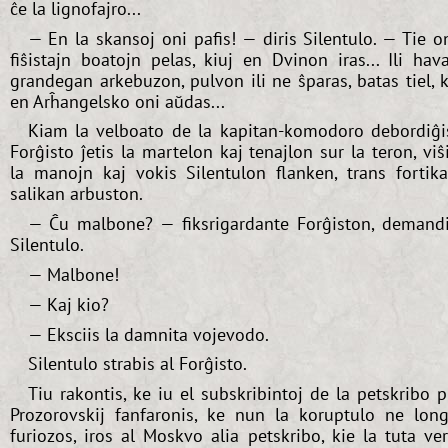
ĉe la lignofajro...
— En la skansoj oni pafis! — diris Silentulo. — Tie o
fiŝistajn boatojn pelas, kiuj en Dvinon iras... Ili hav
grandegan arkebuzon, pulvon ili ne ŝparas, batas tiel, 
en Arĥangelsko oni aŭdas...
Kiam la velboato de la kapitan-komodoro debordiĝi
Forĝisto ĵetis la martelon kaj tenajlon sur la teron, viŝ
la manojn kaj vokis Silentulon flanken, trans fortik
salikan arbuston.
— Ĉu malbone? — fiksrigardante Forĝiston, demand
Silentulo.
— Malbone!
— Kaj kio?
— Eksciis la damnita vojevodo.
Silentulo strabis al Forĝisto.
Tiu rakontis, ke iu el subskribintoj de la petskribo p
Prozorovskij fanfaronis, ke nun la koruptulo ne lon
furiozos, iros al Moskvo alia petskribo, kie la tuta ve