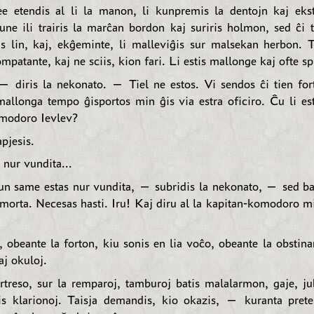
ee etendis al li la manon, li kunpremis la dentojn kaj ekst
une ili trairis la marĉan bordon kaj suriris holmon, sed ĉi ti
sis lin, kaj, ekĝeminte, li malleviĝis sur malsekan herbon. Ta
ompatante, kaj ne sciis, kion fari. Li estis mallonge kaj ofte sp
diris la nekonato. — Tiel ne estos. Vi sendos ĉi tien fort
allonga tempo ĝisportos min ĝis via estra oficiro. Ĉu li e
modoro Ievlev?
apjesis.
nur vundita...
n same estas nur vundita, — subridis la nekonato, — sed b
 morta. Necesas hasti. Iru! Kaj diru al la kapitan-komodoro 
s, obeante la forton, kiu sonis en lia voĉo, obeante la obstin
zaj okuloj.
rtreso, sur la remparoj, tamburoj batis malalarmon, gaje, ju
is klarionoj. Taisja demandis, kio okazis, — kuranta pret