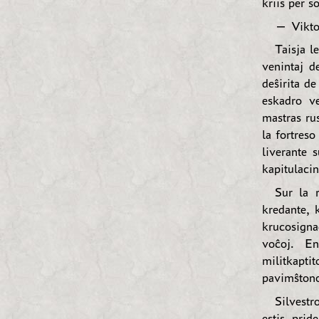
kriis per 
— Viktor
Taisja l
venintaj d
deŝirita de
eskadro ve
mastras rus
la fortreso
liverante s
kapitulacin
Sur la r
kredante, k
krucosignad
voĉoj. En
militkaptit
pavimŝtono
Silvestr
estis prid