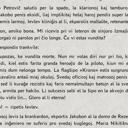
o Petroviĉ salutis per la spado, la klarionoj kaj tamburo
Jakobo penis eksidi, liaj implikitaj helaj haroj pendis super l
remis larmoj. Ievlev kliniĝis al li, ekparolis mallaŭte, retenan
n, amiko bona. Mi ricevis pri vi leteron de sinjoro Izmaj
rgaŭ ni parolos pri ĉio longe. Ĉu vi estas vundita?
espondis trankvile:
pozas, ke vundita morte. Nun mi volas diri nur pri tio, 
di, kiel estis farita granda heroaĵo de la piloto, kiun mi 
is dum nelonga tempo. La flagŝipo «Krono» estis surgrund
avaliro antaŭ miaj okuloj. Svedaj oficiroj kaj matrosoj penis
 sed li kuraĝe rezistis kaj faris nemalmultajn batojn al la sv
 armita per hakilo. Li sukcesis salti el la ŝipo en la akvojn d
lu vidis lin... Gloro al li eterna!
 — ripetis Ievlev.
soj levis la brankardon, ekportis Jakobon al la domo de Rez
 inĝeniero ne suferis pro svedaj kuglegoj. Maria Nikitiŝ