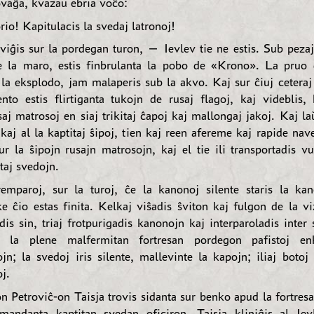
sovaĝa, kvazaŭ ebria voĉo:
io! Kapitulacis la svedaj latronoj!
eviĝis sur la pordegan turon, — Ievlev tie ne estis. Sub pezaj
e la maro, estis finbrulanta la pobo de «Krono». La pruo 
 la eksplodo, jam malaperis sub la akvo. Kaj sur ĉiuj ceteraj
nto estis flirtiganta tukojn de rusaj flagoj, kaj videblis,
aj matrosoj en siaj trikitaj ĉapoj kaj mallongaj jakoj. Kaj l
 kaj al la kaptitaj ŝipoj, tien kaj reen afereme kaj rapide nav
ur la ŝipojn rusajn matrosojn, kaj el tie ili transportadis v
taj svedojn.
emparoj, sur la turoj, ĉe la kanonoj silente staris la kan
e ĉio estas finita. Kelkaj viŝadis ŝviton kaj fulgon de la vi
is sin, triaj frotpurigadis kanonojn kaj interparoladis inter 
 la plene malfermitan fortresan pordegon pafistoj en
ojn; la svedoj iris silente, mallevinte la kapojn; iliaj botoj
j.
on Petroviĉ-on Taisja trovis sidanta sur benko apud la fortresa
emandanta kaptitan svedan oficiron. Taisja kliniĝis al Ievl