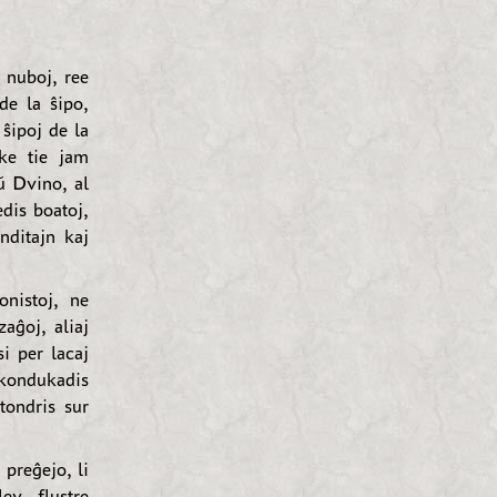
 nuboj, ree
de la ŝipo,
 ŝipoj de la
 ke tie jam
aŭ Dvino, al
edis boatoj,
unditajn kaj
onistoj, ne
zaĝoj, aliaj
si per lacaj
kondukadis
 tondris sur
 preĝejo, li
ev, flustre