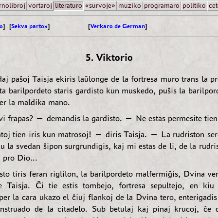
rnolibroj
vortaroj
literaturo
«survoje»
muziko
programaro
politiko
cet
o
] [
Sekva parto»
]
[
Verkaro de German
]
5. Viktorio
daj paŝoj Taisja ekiris laŭlonge de la fortresa muro trans la p
ta barilpordeto staris gardisto kun muskedo, puŝis la barilpor
per la maldika mano.
i frapas? — demandis la gardisto. — Ne estas permesite tien i
oj tien iris kun matrosoj! — diris Taisja. — La rudriston ser
iu la svedan ŝipon surgrundigis, kaj mi estas de li, de la rudri
 pro Dio...
sto tiris feran riglilon, la barilpordeto malfermiĝis, Dvina ve
 Taisja. Ĉi tie estis tombejo, fortresa sepultejo, en kiu 
per la cara ukazo el ĉiuj flankoj de la Dvina tero, enterigadi
struado de la citadelo. Sub betulaj kaj pinaj krucoj, ĉe