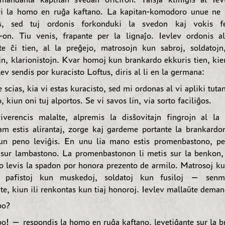
ri la homo en ruĝa kaftano. La kapitan-komodoro unue ne 
s, sed tuj ordonis forkonduki la svedon kaj vokis fe
on. Tiu venis, frapante per la lignaĵo. Ievlev ordonis al
te ĉi tien, al la preĝejo, matrosojn kun sabroj, soldatojn,
jn, klarionistojn. Kvar homoj kun brankardo ekkuris tien, kie
lev sendis por kuracisto Loftus, diris al li en la germana:
scias, kia vi estas kuracisto, sed mi ordonas al vi apliki tuta
, kiun oni tuj alportos. Se vi savos lin, via sorto faciliĝos.
iverencis malalte, alpremis la disŝovitajn fingrojn al la
am estis alirantaj, zorge kaj gardeme portante la brankardon
un peno leviĝis. En unu lia mano estis promenbastono, per
 sur lambastono. La promenbastonon li metis sur la benkon,
o levis la spadon por honora prezento de armilo. Matrosoj ku
j, pafistoj kun muskedoj, soldatoj kun fusiloj — senm
e, kiun ili renkontas kun tiaj honoroj. Ievlev mallaŭte deman
bo?
! — respondis la homo en ruĝa kaftano, levetiĝante sur la b