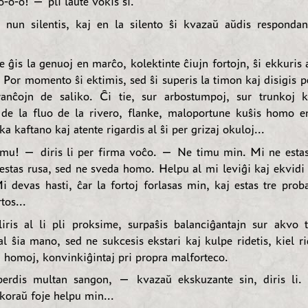
-o-o! — pli laŭte vokis ŝi.
 nun silentis, kaj en la silento ŝi kvazaŭ aŭdis respond
e ĝis la genuoj en marĉo, kolektinte ĉiujn fortojn, ŝi ekkuris 
. Por momento ŝi ektimis, sed ŝi superis la timon kaj disigis 
anĉojn de saliko. Ĉi tie, sur arbostumpoj, sur trunkoj k
 de la fluo de la rivero, flanke, maloportune kuŝis homo 
a kaftano kaj atente rigardis al ŝi per grizaj okuloj...
mu! — diris li per firma voĉo. — Ne timu min. Mi ne esta
 estas rusa, sed ne sveda homo. Helpu al mi leviĝi kaj ekvidi 
Mi devas hasti, ĉar la fortoj forlasas min, kaj estas tre prob
tos...
liris al li pli proksime, surpaŝis balanciĝantajn sur akvo t
al ŝia mano, sed ne sukcesis ekstari kaj kulpe ridetis, kiel ri
j homoj, konvinkiĝintaj pri propra malforteco.
rdis multan sangon, — kvazaŭ ekskuzante sin, diris li
koraŭ foje helpu min...