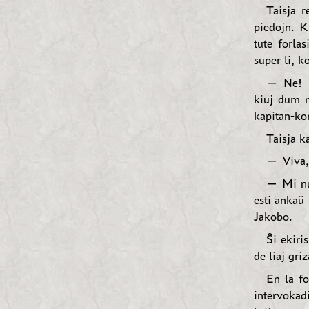
Taisja r
piedojn. K
tute forla
super li, k
— Ne! — 
kiuj dum m
kapitan-ko
Taisja k
— Viva, 
— Mi nu
esti ankaŭ
Jakobo.
Ŝi ekiri
de liaj gri
En la fo
intervokad