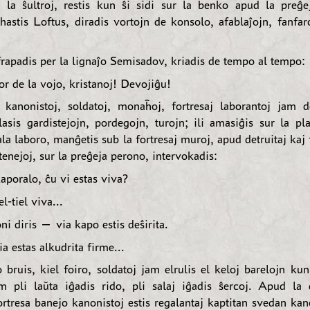
e la ŝultroj, restis kun ŝi sidi sur la benko apud la preĝe
hastis Loftus, diradis vortojn de konsolo, afablaĵojn, fanfaro
rapadis per la lignaĵo Semisadov, kriadis de tempo al tempo:
r de la vojo, kristanoj! Devojiĝu!
, kanonistoj, soldatoj, monaĥoj, fortresaj laborantoj jam d
lasis gardistejojn, pordegojn, turojn; ili amasiĝis sur la pla
ala laboro, manĝetis sub la fortresaj muroj, apud detruitaj kaj 
enejoj, sur la preĝeja perono, intervokadis:
poralo, ĉu vi estas viva?
l-tiel viva...
i diris — via kapo estis deŝirita.
 estas alkudrita firme...
 bruis, kiel foiro, soldatoj jam elrulis el keloj barelojn ku
 pli laŭta iĝadis rido, pli salaj iĝadis ŝercoj. Apud la 
ortresa banejo kanonistoj estis regalantaj kaptitan svedan kan