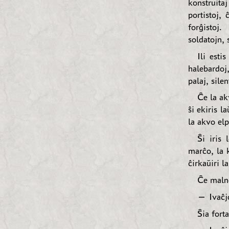
konstruit
portistoj,
forĝistoj
soldatojn, 
Ili esti
halebardoj
palaj, silen
Ĉe la ak
ŝi ekiris l
la akvo elp
Ŝi iris 
marĉo, la 
ĉirkaŭiri l
Ĉe malno
— Ivaĉj
Ŝia fort