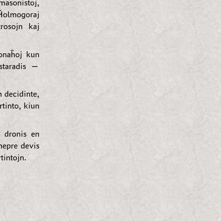
asonistoj,
 Ĥolmogoraj
rosojn kaj
monaĥoj kun
kstaradis —
n decidinte,
rtinto, kiun
, dronis en
nepre devis
tintojn.