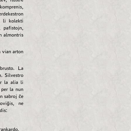
komprenis,
rdekestron
 li kolekti
 pafistojn,
n almontris
n vian arton
 brusto. La
. Silvestro
 la alia li
 per la nun
n sabroj ĉe
oviĝis, ne
dis:
rankardo.