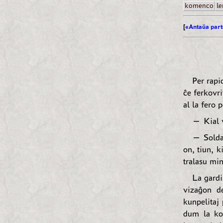
komenco
le
[
«Antaŭa part
Per rapi
ĉe ferkovri
al la fero 
— Kial v
— Soldat
on, tiun, k
tralasu min
La gardi
vizaĝon de
kunpelitaj 
dum la kon