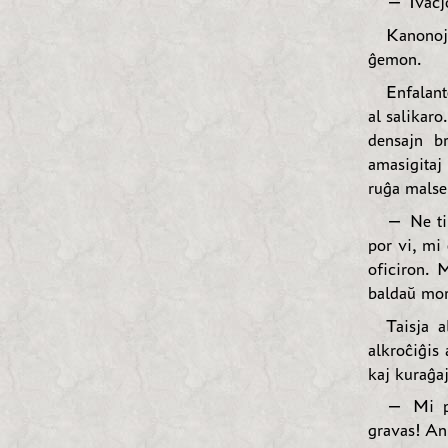
— Ivaĉjo
Kanonoj
ĝemon.
Enfalant
al salikaro
densajn br
amasigitaj
ruĝa malsek
— Ne ti
por vi, mi
oficiron. 
baldaŭ mor
Taisja a
alkroĉiĝis 
kaj kuraĝa
— Mi pe
gravas! An