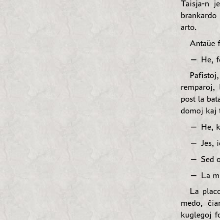
Taisja-n j
brankardo 
arto.
Antaŭe f
— He, fo
Pafistoj
remparoj, 
post la bat
domoj kaj t
— He, ka
— Jes, ie
— Sed on
— La mia
La placo
medo, ĉiam
kuglegoj f