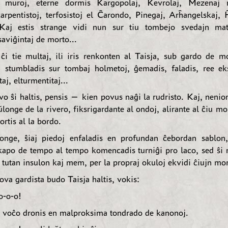
aj muroj, eterne dormis Kargopolaj, Kevrolaj, Mezenaj m
 ĉarpentistoj, terfosistoj el Ĉarondo, Pinegaj, Arĥangelskaj,
. Kaj estis strange vidi nun sur tiu tombejo svedajn mat
saviĝintaj de morto...
s ĉi tie multaj, ili iris renkonten al Taisja, sub gardo de 
, stumbladis sur tombaj holmetoj, ĝemadis, faladis, ree e
taj, elturmentitaj...
vo ŝi haltis, pensis — kien povus naĝi la rudristo. Kaj, nenio
aŭlonge de la rivero, fiksrigardante al ondoj, alirante al ĉiu mo
ortis al la bordo.
longe, ŝiaj piedoj enfaladis en profundan ĉebordan sablon
kapo de tempo al tempo komencadis turniĝi pro laco, sed ŝi 
a tutan insulon kaj mem, per la propraj okuloj ekvidi ĉiujn mor
va gardista budo Taisja haltis, vokis:
o-o-o!
a voĉo dronis en malproksima tondrado de kanonoj.