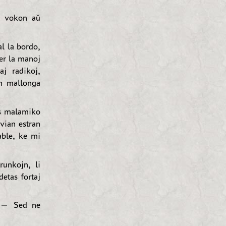
an vokon aŭ
al la bordo,
per la manoj
aj radikoj,
en mallonga
s malamiko
vian estran
able, ke mi
runkojn, li
detas fortaj
. — Sed ne