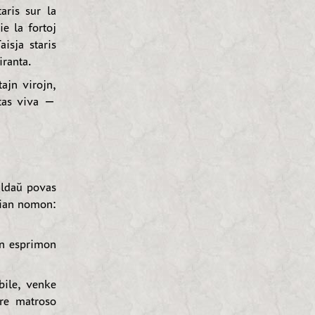
aris sur la
e la fortoj
isja staris
iranta.
ajn virojn,
stas viva —
aldaŭ povas
mian nomon:
an esprimon
bile, venke
ere matroso