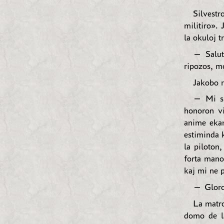
Silvestr
militiro». 
la okuloj t
— Saluto
ripozos, mo
Jakobo r
— Mi su
honoron vi
anime ekam
estiminda k
la piloton,
forta mano,
kaj mi ne p
— Gloro!
La matro
domo de la