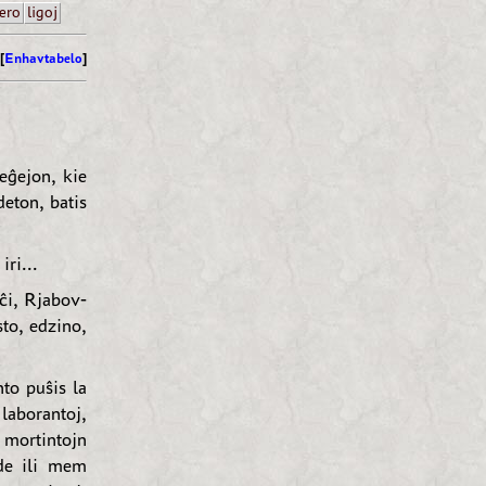
ero
ligoj
[
Enhavtabelo
]
reĝejon, kie
deton, batis
ri...
ĉi, Rjabov-
sto, edzino,
nto puŝis la
laborantoj,
s mortintojn
 de ili mem