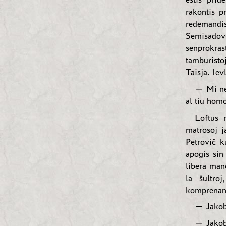
rakontis p
redemandi
Semisadov-
senprokras
tamburisto
Taisja. Iev
— Mi ne 
al tiu homo
Loftus r
matrosoj j
Petroviĉ k
apogis sin
libera man
la ŝultro
komprenant
— Jako
— Jakobo