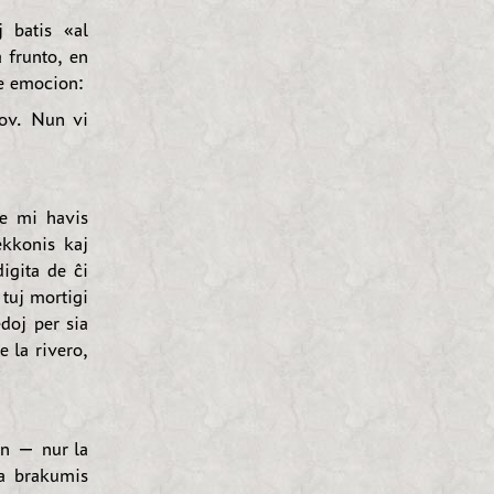
j batis «al
a frunto, en
te emocion:
lov. Nun vi
ke mi havis
ekkonis kaj
igita de ĉi
 tuj mortigi
edoj per sia
e la rivero,
en — nur la
na brakumis