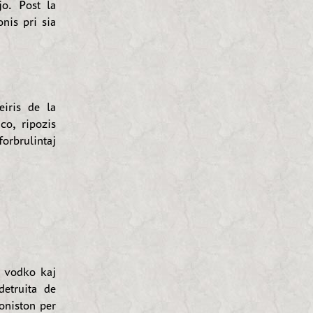
jo. Post la
nis pri sia
eiris de la
co, ripozis
forbrulintaj
n vodko kaj
detruita de
oniston per