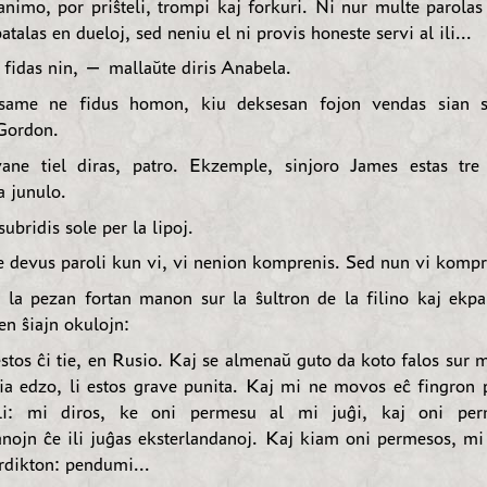
animo, por priŝteli, trompi kaj forkuri. Ni nur multe parolas
atalas en dueloj, sed neniu el ni provis honeste servi al ili...
 fidas nin, — mallaŭte diris Anabela.
ame ne fidus homon, kiu deksesan fojon vendas sian 
Gordon.
ne tiel diras, patro. Ekzemple, sinjoro James estas tre 
 junulo.
ubridis sole per la lipoj.
devus paroli kun vi, vi nenion komprenis. Sed nun vi kompr
 la pezan fortan manon sur la ŝultron de la filino kaj ekpar
en ŝiajn okulojn:
tos ĉi tie, en Rusio. Kaj se almenaŭ guto da koto falos sur
ia edzo, li estos grave punita. Kaj mi ne movos eĉ fingron 
li: mi diros, ke oni permesu al mi juĝi, kaj oni per
anojn ĉe ili juĝas eksterlandanoj. Kaj kiam oni permesos, mi
rdikton: pendumi...