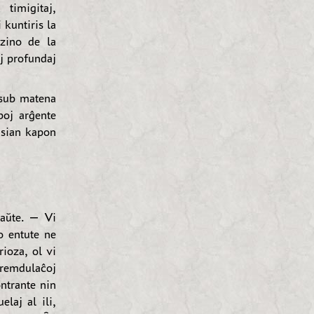
timigitaj,
 kuntiris la
zino de la
aj profundaj
 sub matena
rboj arĝente
s sian kapon
laŭte. — Vi
o entute ne
rioza, ol vi
 fremdulaĉoj
ntrante nin
elaj al ili,