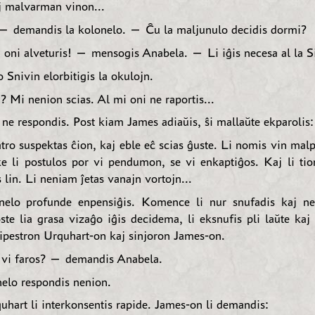
aj malvarman vinon...
 demandis la kolonelo. — Ĉu la maljunulo decidis dormi?
 oni alveturis! — mensogis Anabela. — Li iĝis necesa al la Si
 Snivin elorbitigis la okulojn.
Mi nenion scias. Al mi oni ne raportis...
ne respondis. Post kiam James adiaŭis, ŝi mallaŭte ekparolis:
ro suspektas ĉion, kaj eble eĉ scias ĝuste. Li nomis vin malpu
 ke li postulos por vi pendumon, se vi enkaptiĝos. Kaj li tio
lin. Li neniam ĵetas vanajn vortojn...
nelo profunde enpensiĝis. Komence li nur snufadis kaj ne
ste lia grasa vizaĝo iĝis decidema, li eksnufis pli laŭte kaj
ŝipestron Urquhart-on kaj sinjoron James-on.
vi faros? — demandis Anabela.
elo respondis nenion.
hart li interkonsentis rapide. James-on li demandis: