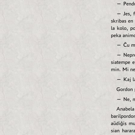
— Pend
— Jes, f
skribas en 
la kolo, p
peka animo
— Ĉu mi 
— Nepre.
siatempe e
min. Mi ne 
— Kaj la
Gordon p
— Ne, n
Anabela
barilpordo
aŭdiĝis mu
sian harar