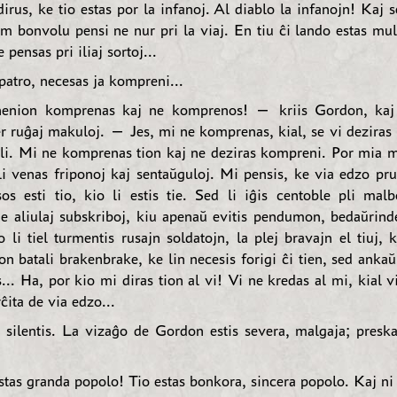
dirus, ke tio estas por la infanoj. Al diablo la infanojn! Kaj 
am bonvolu pensi ne nur pri la viaj. En tiu ĉi lando estas mul
 pensas pri iliaj sortoj...
atro, necesas ja kompreni...
nion komprenas kaj ne komprenos! — kriis Gordon, kaj 
er ruĝaj makuloj. — Jes, mi ne komprenas, kial, se vi dezira
eli. Mi ne komprenas tion kaj ne deziras kompreni. Por mia 
ili venas friponoj kaj sentaŭguloj. Mi pensis, ke via edzo pr
sos esti tio, kio li estis tie. Sed li iĝis centoble pli ma
 de aliulaj subskriboj, kiu apenaŭ evitis pendumon, bedaŭrind
li tiel turmentis rusajn soldatojn, la plej bravajn el tiuj, 
n batali brakenbrake, ke lin necesis forigi ĉi tien, sed ankaŭ 
s... Ha, por kio mi diras tion al vi! Vi ne kredas al mi, kial v
rĉita de via edzo...
e silentis. La vizaĝo de Gordon estis severa, malgaja; preskaŭ
tas granda popolo! Tio estas bonkora, sincera popolo. Kaj ni v