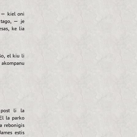
, — kiel oni
i tago, — je
sas, ke lia
, el kiu li
aj akompanu
post li la
El la parko
a rebonigis
James estis