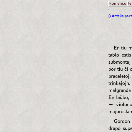
komenco
le
[
«Antaŭa part
En tiu m
tablo esti
submontaj v
por tiu ĉi 
braceletoj
trinkaĵojn
malgranda 
En laŭbo, 
— violono,
majoro Ja
Gordon v
drapo supe