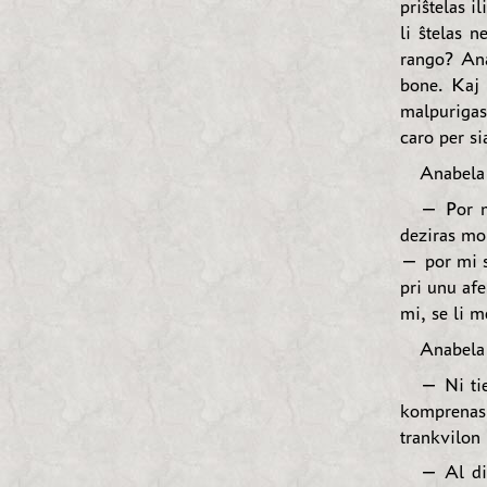
priŝtelas i
li ŝtelas n
rango? Ana
bone. Kaj 
malpurigas 
caro per si
Anabela 
— Por m
deziras mor
— por mi s
pri unu afe
mi, se li 
Anabela 
— Ni tie
komprenas
trankvilon 
— Al dia