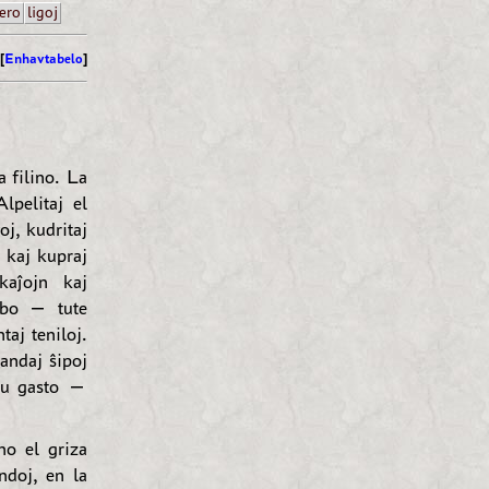
ero
ligoj
[
Enhavtabelo
]
a filino. La
lpelitaj el
oj, kudritaj
j kaj kupraj
kaĵojn kaj
nabo — tute
aj teniloj.
andaj ŝipoj
unu gasto —
no el griza
ndoj, en la