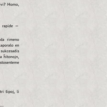
l vi? Homo,
i rapide —
eda rimeno
kaporalo en
e sukcesadis
la ĥitonojn,
ostosenteme
i ŝipoj, li
...