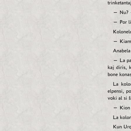
trinketant
— Nu? —
— Por li
Kolonelo
— Kiam? 
Anabela 
— La pat
kaj diris,
bone konas 
La kolo
elpensi, po
voki al si 
— Kion 
La kolon
Kun Urqu