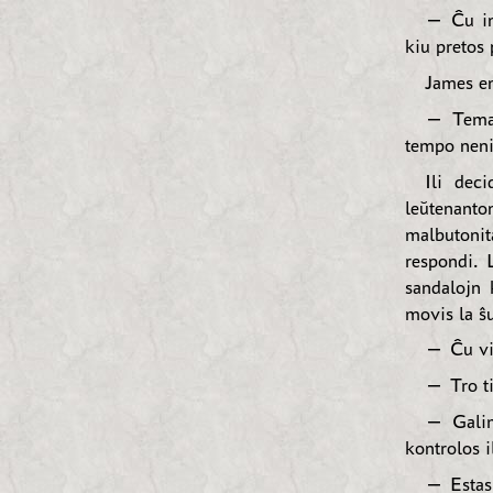
— Ĉu int
kiu pretos
James en
— Temas
tempo neni
Ili dec
leŭtenanto
malbutonita
respondi. L
sandalojn 
movis la ŝu
— Ĉu vi
— Tro ti
— Galim
kontrolos 
— Estas t