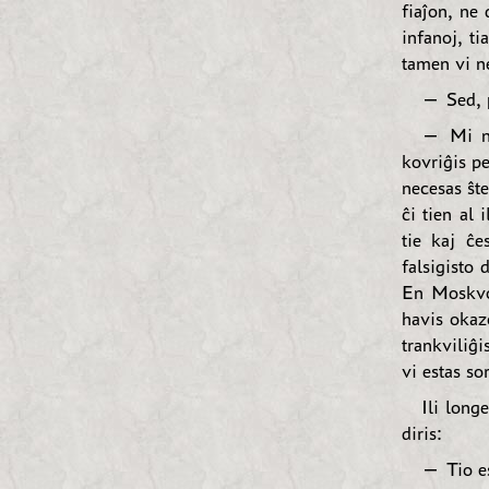
fiaĵon, ne 
infanoj, ti
tamen vi ne
— Sed, p
— Mi ne
kovriĝis p
necesas ŝt
ĉi tien al 
tie kaj ĉe
falsigisto
En Moskvo 
havis okazo
trankviliĝi
vi estas so
Ili long
diris:
— Tio es