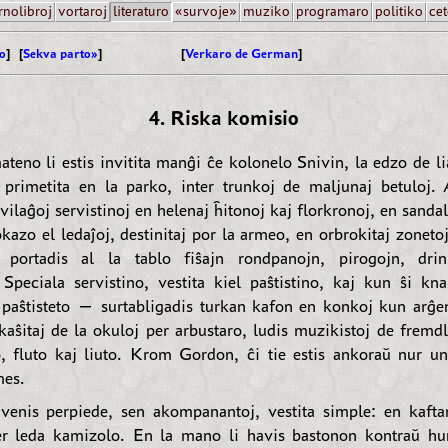
rnolibroj
vortaroj
literaturo
«survoje»
muziko
programaro
politiko
cet
o
] [
Sekva parto»
]
[
Verkaro de German
]
4. Riska komisio
ateno li estis invitita manĝi ĉe kolonelo Snivin, la edzo de li
s primetita en la parko, inter trunkoj de maljunaj betuloj. A
ilaĝoj servistinoj en helenaj ĥitonoj kaj florkronoj, en sandal
okazo el ledaĵoj, destinitaj por la armeo, en orbrokitaj zoneto
, portadis al la tablo fiŝajn rondpanojn, pirogojn, drin
. Speciala servistino, vestita kiel paŝtistino, kaj kun ŝi k
paŝtisteto — surtabligadis turkan kafon en konkoj kun arĝent
kaŝitaj de la okuloj per arbustaro, ludis muzikistoj de fremdl
 fluto kaj liuto. Krom Gordon, ĉi tie estis ankoraŭ nur 
mes.
enis perpiede, sen akompanantoj, vestita simple: en kafta
r leda kamizolo. En la mano li havis bastonon kontraŭ hu