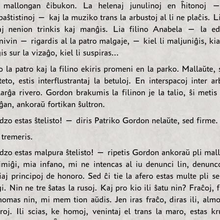
mallongan ĉibukon. La helenaj junulinoj en ĥitonoj — 
paŝtistinoj — kaj la muziko trans la arbustoj al li ne plaĉis. Li
aj nenion trinkis kaj manĝis. Lia filino Anabela — la ed
ivin — rigardis al la patro malgaje, — kiel li maljuniĝis, ki
is sur la vizaĝo, kiel li suspiras...
o la patro kaj la filino ekiris promeni en la parko. Mallaŭte,
to, estis interflustrantaj la betuloj. En interspacoj inter a
 larĝa rivero. Gordon brakumis la filinon je la talio, ŝi meti
rĝan, ankoraŭ fortikan ŝultron.
zo estas ŝtelisto! — diris Patriko Gordon nelaŭte, sed firme.
tremeris.
zo estas malpura ŝtelisto! — ripetis Gordon ankoraŭ pli mal
imiĝi, mia infano, mi ne intencas al iu denunci lin, denunc
aj principoj de honoro. Sed ĉi tie la afero estas multe pli se
. Nin ne tre ŝatas la rusoj. Kaj pro kio ili ŝatu nin? Fraĉoj,
 nomas nin, mi mem tion aŭdis. Jen iras fraĉo, diras ili, almo
roj. Ili scias, ke homoj, venintaj el trans la maro, estas kru