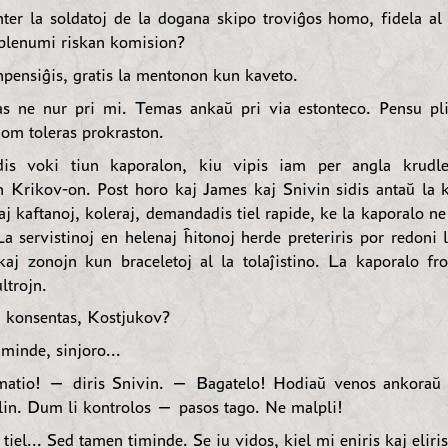
er la soldatoj de la dogana skipo troviĝos homo, fidela a
 plenumi riskan komision?
pensiĝis, gratis la mentonon kun kaveto.
 ne nur pri mi. Temas ankaŭ pri via estonteco. Pensu pl
om toleras prokraston.
idis voki tiun kaporalon, kiu vipis iam per angla krudl
n Krikov-on. Post horo kaj James kaj Snivin sidis antaŭ la 
j kaftanoj, koleraj, demandadis tiel rapide, ke la kaporalo n
a servistinoj en helenaj ĥitonoj herde preteriris por redoni 
kaj zonojn kun braceletoj al la tolaĵistino. La kaporalo fr
ltrojn.
 konsentas, Kostjukov?
minde, sinjoro...
atio! — diris Snivin. — Bagatelo! Hodiaŭ venos ankoraŭ tr
ilin. Dum li kontrolos — pasos tago. Ne malpli!
iel... Sed tamen timinde. Se iu vidos, kiel mi eniris kaj eliris