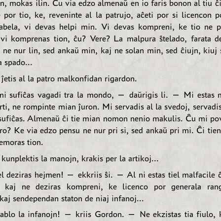
lin, mokas ilin. Ĉu via edzo almenaŭ en io faris bonon al tiu 
e por tio, ke, reveninte al la patrujo, aĉeti por si licencon 
bela, vi devas helpi min. Vi devas kompreni, ke tio ne p
vi komprenas tion, ĉu? Vere? La malpura ŝtelado, farata d
ne nur lin, sed ankaŭ min, kaj ne solan min, sed ĉiujn, kiuj 
a spado...
ĵetis al la patro malkonfidan rigardon.
i sufiĉas vagadi tra la mondo, — daŭrigis li. — Mi estas 
ti, ne rompinte mian ĵuron. Mi servadis al la svedoj, servadis
ufiĉas. Almenaŭ ĉi tie mian nomon nenio makulis. Ĉu mi pov
ro? Ke via edzo pensu ne nur pri si, sed ankaŭ pri mi. Ĉi tien 
memoras tion.
kunplektis la manojn, krakis per la artikoj...
l deziras hejmen! — ekkriis ŝi. — Al ni estas tiel malfacile ĉ
 kaj ne deziras kompreni, ke licenco por generala rang
kaj sendependan staton de niaj infanoj...
blo la infanojn! — kriis Gordon. — Ne ekzistas tia fiulo, k