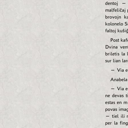
dentoj — 
malfeliĉaj 
brovojn k
kolonelo Sn
faltoj kuŝiĝ
Post kaf
Dvina vente
briletis la
sur lian la
— Via ed
Anabela 
— Via ed
ne devas t
estas en mi
povas imagi
— tiel ili
per la fing