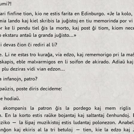
umi?!
ari finfine tion, kio ne estis farita en Edinburgo. «Je la kolo
nia lando kaj kiel skribis la juĝistoj en tiu memorinda por v
or ke li pendu tiel ĝis la morto, kaj post ĝi tiom, kiom nece
 ekstaru antaŭ la granda juĝisto...»
devas ĉion ĉi rediri al li?
 Li ne estas tro kuraĝa, via edzo, kaj rememorigo pri la maŝo
skapis, eble malvarmigos en li soifon de akirado. Adiaŭ k
plu deziras vidi vian edzon...
 infanojn, patro?
aŭzis, poste diris decideme:
e hodiaŭ.
 akompanis la patron ĝis la pordego kaj mem riglis 
n. En la korto estis raŭke bojantaj kaj saltantaj ĉenhundoj. 
ziko — la ŝipaj muzikistoj estis ludantaj polonezon. Anabel
anĝon kaj ekiris al la tri betuloj — tien, kie la edzo kaj 