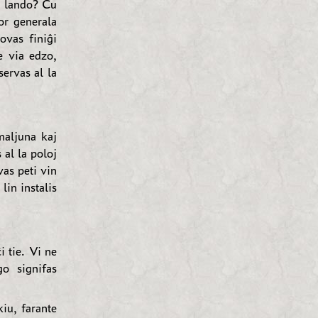
ĉi lando? Ĉu
por generala
ovas finiĝi
e via edzo,
servas al la
maljuna kaj
 al la poloj
as peti vin
lin instalis
i tie. Vi ne
o signifas
iu, farante