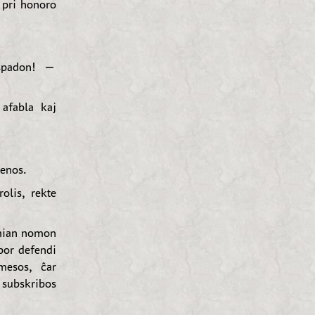
 pri honoro
spadon! —
afabla kaj
enos.
olis, rekte
 mian nomon
por defendi
mesos, ĉar
 subskribos