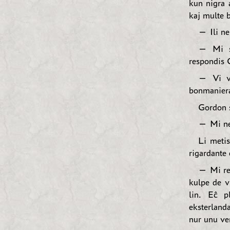
kun nigra 
kaj multe b
— Ili ne
— Mi s
respondis 
— Vi va
bonmaniera
Gordon s
— Mi ne 
Li metis
rigardante 
— Mi res
kulpe de v
lin. Eĉ p
eksterland
nur unu ve