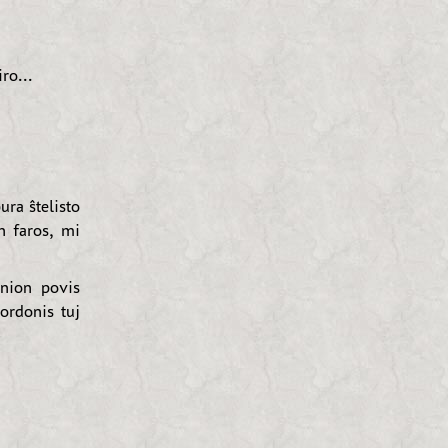
ro...
ra ŝtelisto
n faros, mi
nion povis
 ordonis tuj