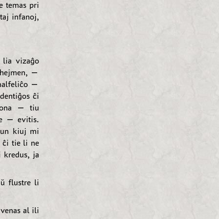
se temas pri
taj infanoj,
lia vizaĝo
s hejmen, —
malfeliĉo —
udentiĝos ĉi
lbona — tiu
e — evitis.
kun kiuj mi
ĉi tie li ne
i kredus, ja
 flustre li
enas al ili