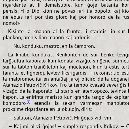
rigardante al li demalsupre, kun ĝoje batanta ko
pensis: «Ho Dio, kion ne povas fari tia popolo, kaj ki
ne eblas fari por ties gloro kaj por honoro de la ru
nomo!»
Kisinte la knabon al la frunto, li starigis lin sur 
plankon, prenis lian manon kaj ordonis:
— Nu, konduku, mastro, en la ĉambron.
La knabo kondukis. Renkonten de sur benko leviĝ
larĝŝultra kaporalo kun konata vizaĝo, sinĝene surmet
sur la tablon tranĉileton kaj muelejon, kiun li estis ler
faranta el ligneroj. Ievlev fiksrigardis — rekonis: tio est
la malpromociita en antaŭaj jaroj oficiro de la dogane
Atanazio Petroviĉ Krikov. Pro la tempo kvazaŭ severiĝis 
vizaĝo de la kaporalo. Li staris en atentopozo, levinte 
kapon. La enirinta maristo kun granda rango de kapita
komodoro
etendis la sekan, varmegan manplato
1
proksime rigardante en la okulojn, diris:
— Saluton, Atanazio Petroviĉ. Mi ĝojas vidi vin!
— Kaj mi al vi ĝojas! — simple respondis Krikov. — 