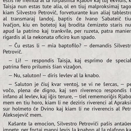
estis ne fremda al la forpasinta Rjabov kaj tuj ekvidis, 
Taisja nun estas tute alia, ol en tiuj malproksimaj tago
kiam Silvestro Petroviĉ, forveturante kun aliaj tablestr
al transmaraj landoj, baptis ĉe Ivano Sabateiĉ ti
Ivaĉjon, kiu en botetoj kaj brodita ĉemizeto staris n
apud la patrino kaj trankvile, per ruzeta, patra manie
rigardis al la nekonata oficiro kun spado.
— Ĉu estas li — mia baptofilo? — demandis Silvest
Petroviĉ.
— Li! — respondis Taisja, kaj esprimo de specia
patrina fiero prilumis ŝian vizaĝon.
— Nu, saluton! — diris Ievlev al la knabo.
— Saluton je ĉiuj kvar ventoj, se vi ne ŝercas, — p
voĉo, plena de digno, kaj sen riverenco respondis 
infano al Ievlev, kaj iĝis terure, — tiel rememoriĝis Rjab
mem en tiu horo, kiam li ne deziris riverenci al Apraks
sur holmeto ĉe Dvino kaj kiam li ne riverencis al Pet
Aleksejeviĉ mem.
Kaŝante la emocion, Silvestro Petroviĉi paŝis antaŭe
impete, per fortaj manoj levis la knabon al la plafono ka