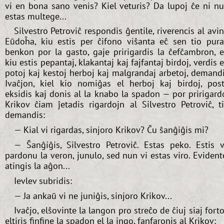
vi en bona sano venis? Kiel veturis? Da lupoj ĉe ni n
estas multege...
Silvestro Petroviĉ respondis ĝentile, riverencis al avi
Eŭdoĥa, kiu estis per ĉifono viŝanta eĉ sen tio pur
benkon por la gasto, gaje pririgardis la ĉefĉambron, 
kiu estis pepantaj, klakantaj kaj fajfantaj birdoj, verdis 
potoj kaj kestoj herboj kaj malgrandaj arbetoj, demand
Ivaĉjon, kiel kio nomiĝas el herboj kaj birdoj, pos
eksidis kaj donis al la knabo la spadon — por pririgard
Krikov ĉiam ĵetadis rigardojn al Silvestro Petroviĉ, t
demandis:
— Kial vi rigardas, sinjoro Krikov? Ĉu ŝanĝiĝis mi?
— Ŝanĝiĝis, Silvestro Petroviĉ. Estas peko. Estis v
pardonu la veron, junulo, sed nun vi estas viro. Evident
atingis la aĝon...
Ievlev subridis:
— Ja ankaŭ vi ne juniĝis, sinjoro Krikov...
Ivaĉjo, elŝovinte la langon pro streĉo de ĉiuj siaj forto
eltiris finfine la spadon el la ingo, fanfaronis al Krikov: