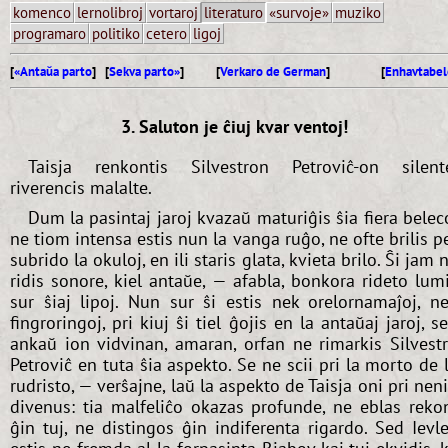
komenco
lernolibroj
vortaroj
literaturo
«survoje»
muziko
programaro
politiko
cetero
ligoj
[
«Antaŭa parto
] [
Sekva parto»
]
[
Verkaro de German
]
[
Enhavtabel
3. Saluton je ĉiuj kvar ventoj!
Taisja renkontis Silvestron Petroviĉ-on silent
riverencis malalte.
Dum la pasintaj jaroj kvazaŭ maturiĝis ŝia fiera belec
ne tiom intensa estis nun la vanga ruĝo, ne ofte brilis p
subrido la okuloj, en ili staris glata, kvieta brilo. Ŝi jam 
ridis sonore, kiel antaŭe, — afabla, bonkora rideto lum
sur ŝiaj lipoj. Nun sur ŝi estis nek orelornamaĵoj, n
fingroringoj, pri kiuj ŝi tiel ĝojis en la antaŭaj jaroj, s
ankaŭ ion vidvinan, amaran, orfan ne rimarkis Silvest
Petroviĉ en tuta ŝia aspekto. Se ne scii pri la morto de 
rudristo, — verŝajne, laŭ la aspekto de Taisja oni pri nen
divenus: tia malfeliĉo okazas profunde, ne eblas reko
ĝin tuj, ne distingos ĝin indiferenta rigardo. Sed Ievl