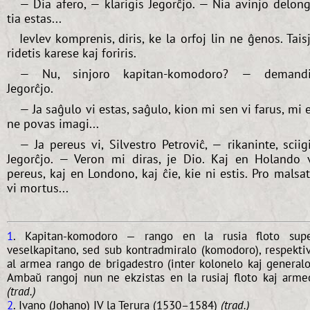
— Dia afero, — klarigis Jegorĉjo. — Nia avinjo delon
tia estas...
Ievlev komprenis, diris, ke la orfoj lin ne ĝenos. Tais
ridetis karese kaj foriris.
— Nu, sinjoro kapitan-komodoro? — demandi
Jegorĉjo.
— Ja saĝulo vi estas, saĝulo, kion mi sen vi farus, mi 
ne povas imagi...
— Ja pereus vi, Silvestro Petroviĉ, — rikaninte, sciig
Jegorĉjo. — Veron mi diras, je Dio. Kaj en Holando 
pereus, kaj en Londono, kaj ĉie, kie ni estis. Pro malsa
vi mortus...
1
. Kapitan-komodoro — rango en la rusia floto sup
veselkapitano, sed sub kontradmiralo (komodoro), respekti
al armea rango de brigadestro (inter kolonelo kaj generalo
Ambaŭ rangoj nun ne ekzistas en la rusiaj floto kaj arme
(trad.)
2
. Ivano (Johano) IV la Terura (1530–1584)
(trad.)