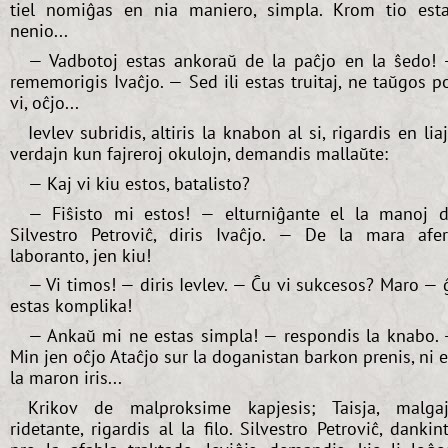
tiel nomiĝas en nia maniero, simpla. Krom tio est
nenio...
— Vadbotoj estas ankoraŭ de la paĉjo en la ŝedo!
rememorigis Ivaĉjo. — Sed ili estas truitaj, ne taŭgos p
vi, oĉjo...
Ievlev subridis, altiris la knabon al si, rigardis en lia
verdajn kun fajreroj okulojn, demandis mallaŭte:
— Kaj vi kiu estos, batalisto?
— Fiŝisto mi estos! — elturniĝante el la manoj 
Silvestro Petroviĉ, diris Ivaĉjo. — De la mara afe
laboranto, jen kiu!
— Vi timos! — diris Ievlev. — Ĉu vi sukcesos? Maro — 
estas komplika!
— Ankaŭ mi ne estas simpla! — respondis la knabo.
Min jen oĉjo Ataĉjo sur la doganistan barkon prenis, ni 
la maron iris...
Krikov de malproksime kapjesis; Taisja, malga
ridetante, rigardis al la filo. Silvestro Petroviĉ, dankin