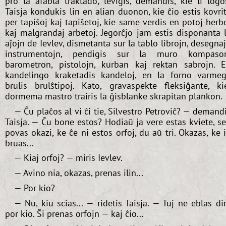
pro la afabla traktado, leviĝis, demandis, kie li loĝo
Taisja kondukis lin en alian duonon, kie ĉio estis kovri
per tapiŝoj kaj tapiŝetoj, kie same verdis en potoj herb
kaj malgrandaj arbetoj. Jegorĉjo jam estis disponanta 
aĵojn de Ievlev, dismetanta sur la tablo librojn, desegna
instrumentojn, pendigis sur la muro kompaso
barometron, pistolojn, kurban kaj rektan sabrojn. 
kandelingo kraketadis kandeloj, en la forno varme
brulis brulŝtipoj. Kato, gravaspekte fleksiĝante, ki
dormema mastro trairis la ĝisblanke skrapitan plankon.
— Ĉu plaĉos al vi ĉi tie, Silvestro Petroviĉ? — demand
Taisja. — Ĉu bone estos? Hodiaŭ ja vere estas kviete, s
povas okazi, ke ĉe ni estos orfoj, du aŭ tri. Okazas, ke i
bruas...
— Kiaj orfoj? — miris Ievlev.
— Avino nia, okazas, prenas ilin...
— Por kio?
— Nu, kiu scias... — ridetis Taisja. — Tuj ne eblas dir
por kio. Ŝi prenas orfojn — kaj ĉio...