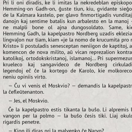
Pri li oni diradis, ke li imitas la nekredeblan episkop
Hemming-on Gadh-on, ĝuste tiun, kiu, gvidante sieĝ
de la Kalmara kastelo, per glavo finmortigadis vundita
danojn kaj sentime batalis kun arbalesto en la manoj
ne malpli bone ol ajna dungosoldato. Same, ki
Hemming Gadh, la kapelpastro Nordberg uzadis eklezi
lingvaĵon nur tiam, kiam «je la nomo de krucumita pro 
Kristo» li postuladis senesceptan neniigon de kaptitoj, 
komencon de nova milito, aŭ vican reprezalion kontr
katolikoj, ortodokskristanoj, islamanoj... Pri supermezu
krueleco kaj sangavideco de Nordberg cirkulad
legendoj eĉ ĉe la kortego de Karolo, kie molkorec
neniu opiniis virto.
— Ĉu vi venis el Moskvio? — demandis la kapelpast
la ĉefleŭtenanton.
— Jes, el Moskvio.
Ĉe la kapelpastro estis tikanta la buŝo. Li alpremis 
vangon per la polmo — la buŝo ĉesis tiki. Liaj okul
rigardis penetre.
— Kion ili diras pri la malvenko ĉe Narvo?