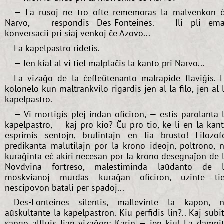
— La rusoj ne tro ofte rememoras la malvenkon 
Narvo, — respondis Des-Fonteines. — Ili pli em
konversacii pri siaj venkoj ĉe Azovo...
La kapelpastro ridetis.
— Jen kial al vi tiel malplaĉis la kanto pri Narvo...
La vizaĝo de la ĉefleŭtenanto malrapide flaviĝis. 
kolonelo kun maltrankvilo rigardis jen al la filo, jen al 
kapelpastro.
— Vi mortigis plej indan oficiron, — estis parolanta 
kapelpastro, — kaj pro kio? Ĉu pro tio, ke li en la kan
esprimis sentojn, brulintajn en lia brusto! Filozof
predikanta malutilajn por la krono ideojn, poltrono, 
kuraĝinta eĉ akiri necesan por la krono desegnaĵon de 
Novdvina fortreso, malestiminda laŭdanto de 
moskvianoj murdas kuraĝan oficiron, uzinte ti
nescipovon batali per spadoj...
Des-Fonteines silentis, mallevinte la kapon, 
aŭskultante la kapelpastron. Kiu perfidis lin?.. Kaj subi
sango alfluis lian vizaĝon: Karin — jen kiu! La damni