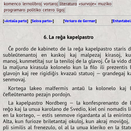
komenco
lernolibroj
vortaroj
literaturo
«survoje»
muziko
programaro
politiko
cetero
ligoj
[
«Antaŭa parto
] [
Sekva parto»
]
[
Verkaro de German
]
[
Enhavtabel
6. La reĝa kapelpastro
Ĉe pordo de kabineto de la reĝa kapelpastro staris 
subleŭtenantoj en kaskoj kaj malpezaj kirasoj, k
manoj, kunmetitaj sur la teniloj de la glavoj. Ĉe la vido 
la maljuna kirasula kolonelo kun la filo ili prezentis 
glavojn kaj ree rigidiĝis kvazaŭ statuoj — grandegaj k
senmovaj.
Kortega lakeo malfermis antaŭ la kolonelo kaj 
ĉefleŭtenanto pezajn pordojn.
La kapelpastro Nordberg — la konfesprenanto de 
reĝo kaj la unua karolano de Svedio, kiel oni nomadis l
en la kortego, — estis senmove rigardanta al la enirinto
Alta, kun furioze briletantaj okuloj, kun akraj moviĝoj, 
pli similis al frenezulo, ol al la unua kleriko en la ŝtat