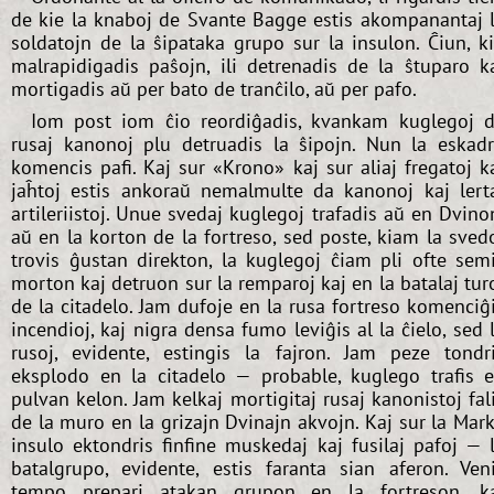
de kie la knaboj de Svante Bagge estis akompanantaj 
soldatojn de la ŝipataka grupo sur la insulon. Ĉiun, k
malrapidigadis paŝojn, ili detrenadis de la ŝtuparo k
mortigadis aŭ per bato de tranĉilo, aŭ per pafo.
Iom post iom ĉio reordiĝadis, kvankam kuglegoj 
rusaj kanonoj plu detruadis la ŝipojn. Nun la eskad
komencis pafi. Kaj sur «Krono» kaj sur aliaj fregatoj k
jaĥtoj estis ankoraŭ nemalmulte da kanonoj kaj lert
artileriistoj. Unue svedaj kuglegoj trafadis aŭ en Dvino
aŭ en la korton de la fortreso, sed poste, kiam la sved
trovis ĝustan direkton, la kuglegoj ĉiam pli ofte sem
morton kaj detruon sur la remparoj kaj en la batalaj tur
de la citadelo. Jam dufoje en la rusa fortreso komenciĝ
incendioj, kaj nigra densa fumo leviĝis al la ĉielo, sed 
rusoj, evidente, estingis la fajron. Jam peze tondr
eksplodo en la citadelo — probable, kuglego trafis 
pulvan kelon. Jam kelkaj mortigitaj rusaj kanonistoj fal
de la muro en la grizajn Dvinajn akvojn. Kaj sur la Mar
insulo ektondris finfine muskedaj kaj fusilaj pafoj — 
batalgrupo, evidente, estis faranta sian aferon. Ven
tempo prepari atakan grupon en la fortreson, k