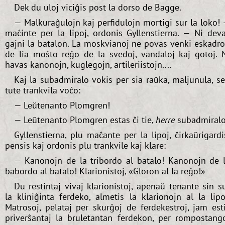
Dek du uloj viciĝis post la dorso de Bagge.
— Malkuraĝulojn kaj perfidulojn mortigi sur la loko!
maĉinte per la lipoj, ordonis Gyllenstierna. — Ni dev
gajni la batalon. La moskvianoj ne povas venki eskadr
de lia moŝto reĝo de la svedoj, vandaloj kaj gotoj. 
havas kanonojn, kuglegojn, artileriistojn....
Kaj la subadmiralo vokis per sia raŭka, maljunula, s
tute trankvila voĉo:
— Leŭtenanto Plomgren!
— Leŭtenanto Plomgren estas ĉi tie,
herre
subadmiralo
Gyllenstierna, plu maĉante per la lipoj, ĉirkaŭrigardi
pensis kaj ordonis plu trankvile kaj klare:
— Kanonojn de la tribordo al batalo! Kanonojn de 
babordo al batalo! Klarionistoj, «Gloron al la reĝo!»
Du restintaj vivaj klarionistoj, apenaŭ tenante sin s
la kliniĝinta ferdeko, almetis la klarionojn al la lipo
Matrosoj, pelataj per skurĝoj de ferdekestroj, jam est
priverŝantaj la bruletantan ferdekon, per rompostang