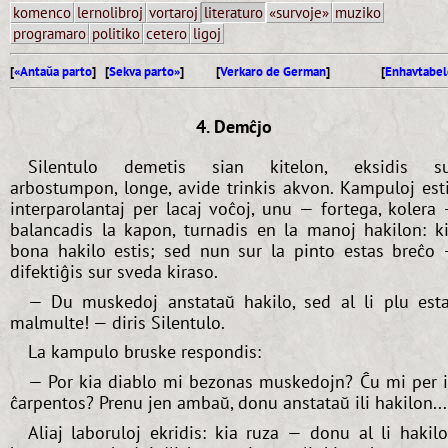
komenco
lernolibroj
vortaroj
literaturo
«survoje»
muziko
programaro
politiko
cetero
ligoj
[
«Antaŭa parto
] [
Sekva parto»
]
[
Verkaro de German
]
[
Enhavtabel
4. Demĉjo
Silentulo demetis sian kitelon, eksidis su
arbostumpon, longe, avide trinkis akvon. Kampuloj est
interparolantaj per lacaj voĉoj, unu — fortega, kolera
balancadis la kapon, turnadis en la manoj hakilon: k
bona hakilo estis; sed nun sur la pinto estas breĉo
difektiĝis sur sveda kiraso.
— Du muskedoj anstataŭ hakilo, sed al li plu est
malmulte! — diris Silentulo.
La kampulo bruske respondis:
— Por kia diablo mi bezonas muskedojn? Ĉu mi per i
ĉarpentos? Prenu jen ambaŭ, donu anstataŭ ili hakilon...
Aliaj laboruloj ekridis: kia ruza — donu al li hakil