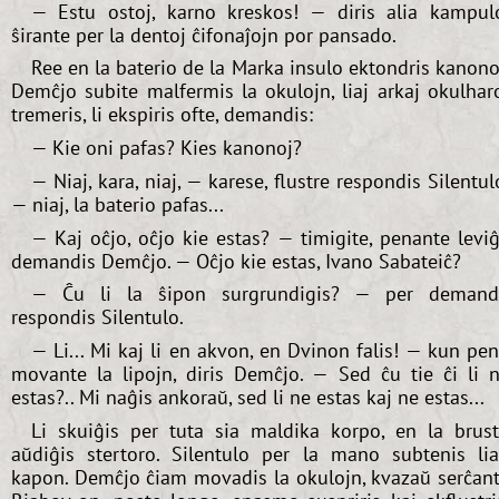
— Estu ostoj, karno kreskos! — diris alia kampul
ŝirante per la dentoj ĉifonaĵojn por pansado.
Ree en la baterio de la Marka insulo ektondris kanono
Demĉjo subite malfermis la okulojn, liaj arkaj okulhar
tremeris, li ekspiris ofte, demandis:
— Kie oni pafas? Kies kanonoj?
— Niaj, kara, niaj, — karese, flustre respondis Silentul
— niaj, la baterio pafas...
— Kaj oĉjo, oĉjo kie estas? — timigite, penante leviĝ
demandis Demĉjo. — Oĉjo kie estas, Ivano Sabateiĉ?
— Ĉu li la ŝipon surgrundigis? — per deman
respondis Silentulo.
— Li... Mi kaj li en akvon, en Dvinon falis! — kun pe
movante la lipojn, diris Demĉjo. — Sed ĉu tie ĉi li 
estas?.. Mi naĝis ankoraŭ, sed li ne estas kaj ne estas...
Li skuiĝis per tuta sia maldika korpo, en la brus
aŭdiĝis stertoro. Silentulo per la mano subtenis li
kapon. Demĉjo ĉiam movadis la okulojn, kvazaŭ serĉan