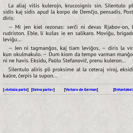
La aliaj viŝis kulerojn, krucosignis sin. Silentulo p
sidis kaj sidis apud la korpo de Demĉjo, pensadis. Pos
diris:
— Mi jen kiel rezonas: serĉi ni devas Rjabov-on, 
rudriston. Eble, li kuŝas ie en salikaro. Moviĝu, brigad
leviĝu...
— Jen ni tagmanĝos, kaj tiam leviĝos, — diris la vi
kun okulmakulo. — Dum kiom da tempo varman manĝ
ni ne havis. Eksidu, Paŭlo Stefanoviĉ, prenu kuleron...
Silentulo aliris pli proksime al la ceteraj viroj, eksid
kaŭre, ĉerpis la supon...
[
«Antaŭa parto
] [
Sekva parto»
]
[
Verkaro de German
]
[
Enhavtabel