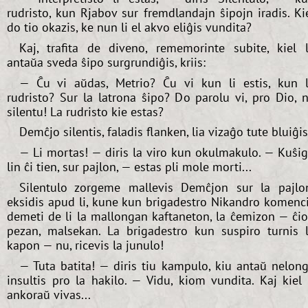
rudristo, kun Rjabov sur fremdlandajn ŝipojn iradis. Ki
do tio okazis, ke nun li el akvo eliĝis vundita?
Kaj, trafita de diveno, rememorinte subite, kiel 
antaŭa sveda ŝipo surgrundiĝis, kriis:
— Ĉu vi aŭdas, Metrio? Ĉu vi kun li estis, kun 
rudristo? Sur la latrona ŝipo? Do parolu vi, pro Dio, 
silentu! La rudristo kie estas?
Demĉjo silentis, faladis flanken, lia vizaĝo tute bluiĝis
— Li mortas! — diris la viro kun okulmakulo. — Kuŝi
lin ĉi tien, sur pajlon, — estas pli mole morti...
Silentulo zorgeme mallevis Demĉjon sur la pajlo
eksidis apud li, kune kun brigadestro Nikandro komenc
demeti de li la mallongan kaftaneton, la ĉemizon — ĉi
pezan, malsekan. La brigadestro kun suspiro turnis 
kapon — nu, ricevis la junulo!
— Tuta batita! — diris tiu kampulo, kiu antaŭ nelon
insultis pro la hakilo. — Vidu, kiom vundita. Kaj kiel 
ankoraŭ vivas...