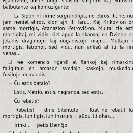
Rjabov-on, poste longe, spasme suspriris kaj ekflustri
balbutante kaj konfuziĝante:
— La ŝipon ni firme surgrundigis, ne eliros ili, ne, n
jam neniel eliros, kion ajn ili faru... Kaj Krikov-on o
same mortigis, Atanazion Petroviĉ-on. Multaj tie est
mortigitaj, mi vidis, kiel apud la skansoj en Dvinon o
ĵetadis dragonojn kaj doganistojn niajn... Multajn i
mortigis, latronoj, sed vidu, nun ankaŭ al ili la fi
venas...
Li ree komencis rigardi al flankoj kaj, rimarkin
faligitajn en amason svedajn kaskojn, muskedoj
fusilojn, demandis:
— Ĉu estis batalo?
— Estis, Metrio, estis, negranda, sed estis.
— Ĉu rebatis?
— Rebatis! — diris Silentulo. — Kial ne rebati! I
mortigis, iun ligis, iun instruis — aŭdu, ili oĥas...
— Trinki... — petis Demĉjo.