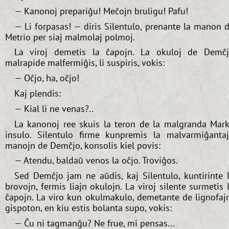
— Kanonoj prepariĝu! Meĉojn bruligu! Pafu!
— Li forpasas! — diris Silentulo, prenante la manon 
Metrio per siaj malmolaj polmoj.
La viroj demetis la ĉapojn. La okuloj de Demĉ
malrapide malfermiĝis, li suspiris, vokis:
— Oĉjo, ha, oĉjo!
Kaj plendis:
— Kial li ne venas?..
La kanonoj ree skuis la teron de la malgranda Mar
insulo. Silentulo firme kunpremis la malvarmiĝanta
manojn de Demĉjo, konsolis kiel povis:
— Atendu, baldaŭ venos la oĉjo. Troviĝos.
Sed Demĉjo jam ne aŭdis, kaj Silentulo, kuntirinte 
brovojn, fermis liajn okulojn. La viroj silente surmetis 
ĉapojn. La viro kun okulmakulo, demetante de lignofaj
gispoton, en kiu estis bolanta supo, vokis:
— Ĉu ni tagmanĝu? Ne frue, mi pensas...