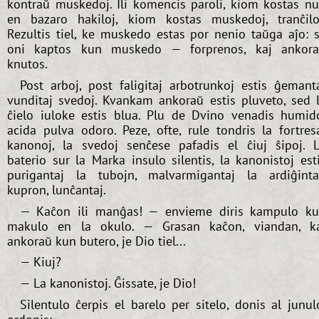
kontraŭ muskedoj. Ili komencis paroli, kiom kostas n
en bazaro hakiloj, kiom kostas muskedoj, tranĉilo
Rezultis tiel, ke muskedo estas por nenio taŭga aĵo: 
oni kaptos kun muskedo — forprenos, kaj ankor
knutos.
Post arboj, post faligitaj arbotrunkoj estis ĝemant
vunditaj svedoj. Kvankam ankoraŭ estis pluveto, sed 
ĉielo iuloke estis blua. Plu de Dvino venadis humid
acida pulva odoro. Peze, ofte, rule tondris la fortres
kanonoj, la svedoj senĉese pafadis el ĉiuj ŝipoj. 
baterio sur la Marka insulo silentis, la kanonistoj est
purigantaj la tubojn, malvarmigantaj la ardiĝint
kupron, lunĉantaj.
— Kaĉon ili manĝas! — envieme diris kampulo k
makulo en la okulo. — Grasan kaĉon, viandan, k
ankoraŭ kun butero, je Dio tiel...
— Kiuj?
— La kanonistoj. Ĝissate, je Dio!
Silentulo ĉerpis el barelo per sitelo, donis al junul