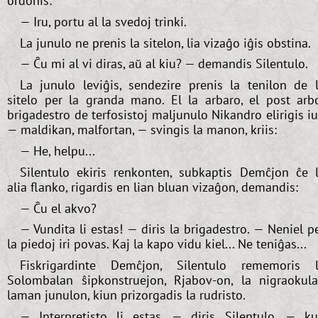
ordonis:
— Iru, portu al la svedoj trinki.
La junulo ne prenis la sitelon, lia vizaĝo iĝis obstina.
— Ĉu mi al vi diras, aŭ al kiu? — demandis Silentulo.
La junulo leviĝis, sendezire prenis la tenilon de 
sitelo per la granda mano. El la arbaro, el post arb
brigadestro de terfosistoj maljunulo Nikandro elirigis i
— maldikan, malfortan, — svingis la manon, kriis:
— He, helpu...
Silentulo ekiris renkonten, subkaptis Demĉjon ĉe 
alia flanko, rigardis en lian bluan vizaĝon, demandis:
— Ĉu el akvo?
— Vundita li estas! — diris la brigadestro. — Neniel p
la piedoj iri povas. Kaj la kapo vidu kiel... Ne teniĝas...
Fiskrigardinte Demĉjon, Silentulo rememoris 
Solombalan ŝipkonstruejon, Rjabov-on, la nigraokul
laman junulon, kiun prizorgadis la rudristo.
— Interpretisto li estas, — diris Silentulo, — k