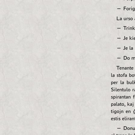
— Forigu
La urso a
— Trinku
— Je ki
— Je la 
— Do mi
Tenante 
la stofa bo
per la bul
Silentulo 
spirantan 
palato, kaj
tigojn en 
estis elira
— Donu d