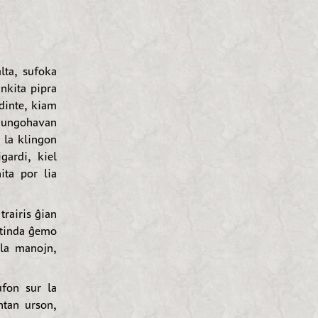
lta, sufoka
inkita pipra
ndinte, kiam
n ungohavan
 la klingon
gardi, kiel
ita por lia
trairis ĝian
atinda ĝemo
 la manojn,
ufon sur la
ntan urson,