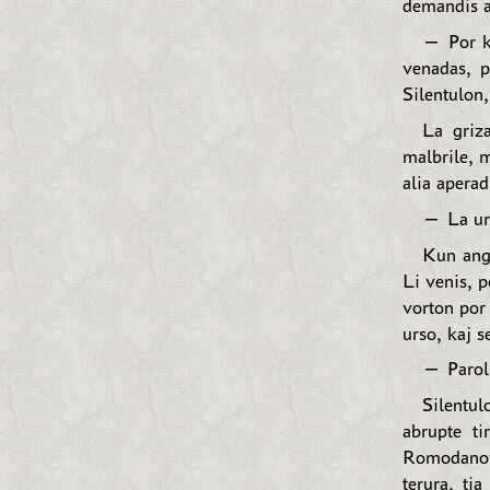
demandis a
— Por ki
venadas, p
Silentulon
La griza
malbrile, m
alia aperad
— La urs
Kun ango
Li venis, p
vorton por 
urso, kaj s
— Parol
Silentu
abrupte ti
Romodanovs
terura, ti