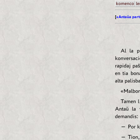
komenco
le
[
«Antaŭa part
Al la p
konversaci
rapidaj paŝ
en tia bon
alta palisba
«Malbon
Tamen li
Antaŭ la 
demandis:
— Por ki
— Tion, 