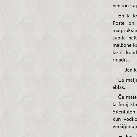
benkon kaj 
En la kv
Poste oni
malproksim
subite hal
malbone kom
ke ŝi kond
ridadis:
— Jen ki
La malju
eblas.
Ĉe maten
la feraj k
Silentulon
kun vodko,
verŝiĝintaj
— Jen, S