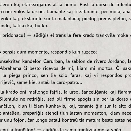
 aeron kaj ekfiksrigardis al la homo. Post la dorso de Silentu
ro oni vokis la urson. Lamante kaj fiksflarante, per molaj ana
a voko kaj, ekstarinte sur la malantaŭaj piedoj, prenis pleton, s
ando, kaliko kaj bulko.
 pridonacu! — aŭdiĝis el trans la fera krado trankvila moka
o pensis dum momento, respondis kun ruzeco:
sekritan kandelon Carurban, la sablon de rivero Jordano, la
Abrahama ĉi besto ricevos de mi, kiam mi mortos. Ĉi sakr
 la piega princo, sen lia scio faras, kaj vi respondos pr
ijeviĉ, same kiel antaŭ la caro-patro...
 la krado oni mallonge fajfis, la urso, ŝanceliĝante kaj flarant
Silentulo ne retiriĝis, sed pli firme apogis sin per la dorso
anĉilon, kiun li ĉiam kunhavis, kaj, tenante ĝin sur la alto 
to antaŭen, prepariĝis atendi tiun lastan momenton, kiam nec
ur unu fojon, ĉar longe batali kontraŭ tia matura besto estas n
nu la tranĉilon! — aŭdiĝis la sama trankvila moka voĉo.