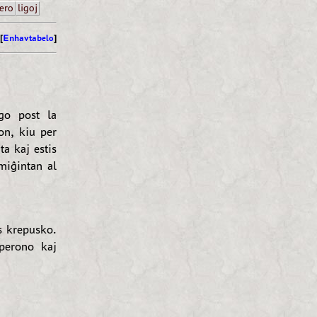
ero
ligoj
[
Enhavtabelo
]
ago post la
on, kiu per
ta kaj estis
miĝintan al
s krepusko.
perono kaj