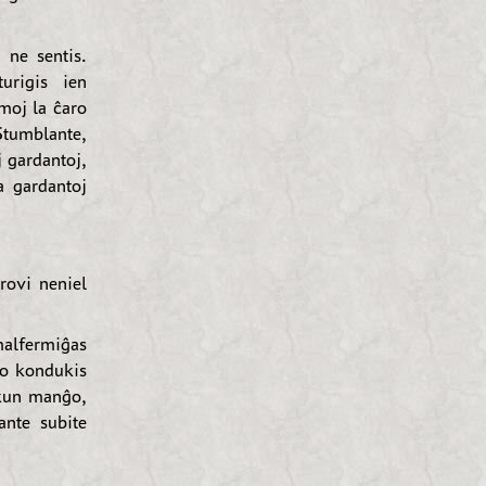
 ne sentis.
urigis ien
moj la ĉaro
Stumblante,
j gardantoj,
a gardantoj
rovi neniel
malfermiĝas
no kondukis
 kun manĝo,
ante subite