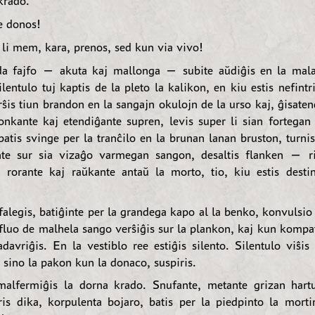
 krado.
 donos!
i mem, kara, prenos, sed kun via vivo!
da fajfo — akuta kaj mallonga — subite aŭdiĝis en la mala
ilentulo tuj kaptis de la pleto la kalikon, en kiu estis nefintr
ŝis tiun brandon en la sangajn okulojn de la urso kaj, ĝisate
ronkante kaj etendiĝante supren, levis super li sian fortega
atis svinge per la tranĉilo en la brunan lanan bruston, turnis
nte sur sia vizaĝo varmegan sangon, desaltis flanken — ri
, rorante kaj raŭkante antaŭ la morto, tio, kiu estis destin
falegis, batiĝinte per la grandega kapo al la benko, konvulsio 
fluo de malhela sango verŝiĝis sur la plankon, kaj kun komp
adavriĝis. En la vestiblo ree estiĝis silento. Silentulo viŝis
a sino la pakon kun la donaco, suspiris.
malfermiĝis la dorna krado. Snufante, metante grizan hart
iris dika, korpulenta bojaro, batis per la piedpinto la morti