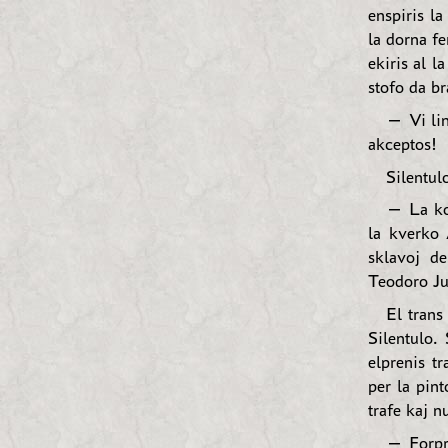
enspiris la
la dorna fe
ekiris al l
stofo da br
— Vi lin
akceptos!
Silentul
— La kon
la kverko 
sklavoj de
Teodoro Jur
El trans
Silentulo. 
elprenis tr
per la pin
trafe kaj n
— Forpre