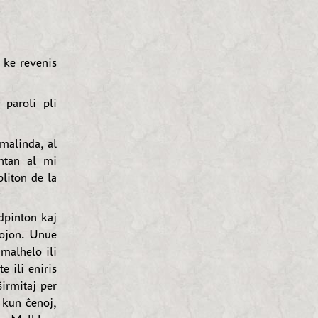
 ke revenis
 paroli pli
malinda, al
ntan al mi
liton de la
dpinton kaj
vojon. Unue
malhelo ili
e ili eniris
ŝirmitaj per
n kun ĉenoj,