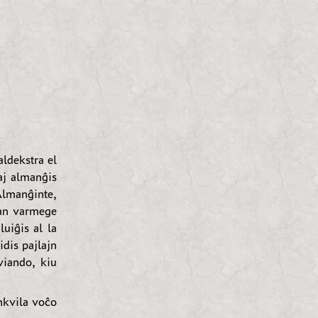
aldekstra el
kaj almanĝis
Almanĝinte,
tan varmege
uiĝis al la
idis pajlajn
viando, kiu
nkvila voĉo