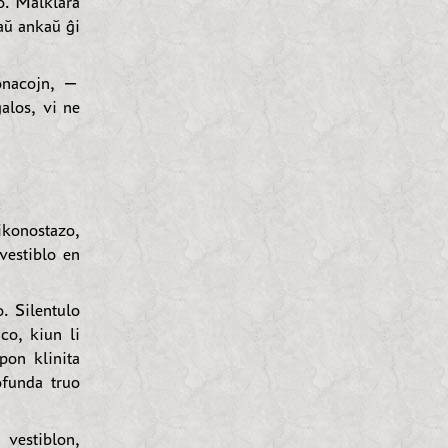
to. Malklara
aŭ ankaŭ ĝi
donacojn, —
alos, vi ne
ikonostazo,
vestiblo en
. Silentulo
nco, kiun li
pon klinita
ofunda truo
 vestiblon,