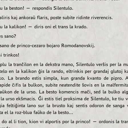
 la beston! — respondis Silentulo.
liris kaj ankoraŭ flaris, poste subite ridinte riverencis.
 la kalikon! — diris oni el trans la krado.
es sano?
sano de princo-cezaro bojaro Romodanovskij.
 trinkos!
plu la tranĉilon en la dekstra mano, Silentulo verŝis per la m
telo en la kalikon ĝis la rando, eltrinkis per grandaj glutoj 
ko. La brando estis simpla, kun granda kvanto de pipro. 
rapide ĉifis la bulkon, subite neatendite ŝovis en la malfermi
faŭkon de la urso. La besto komencis maĉi, sed la bulko algl
 la urso ekŝmacis. Ĝi estis tiel proksima de Silentulo, ke tiu v
ĝia feltiĝinta lano sur la brusto kaj sentis odoron de sanga 
nta el la roz-blua faŭko de la besto...
o al li tion, kion vi alportis por la princo! — ordonis la tra