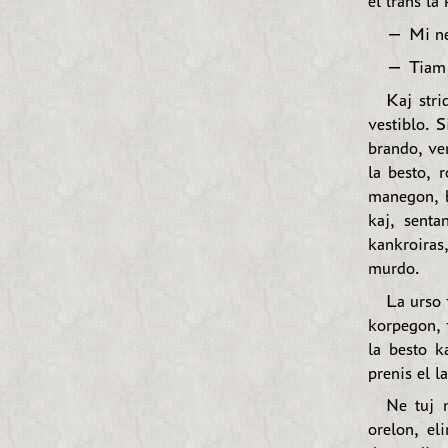
el trans la
— Mi ne
— Tiam l
Kaj stri
vestiblo. S
brando, ver
la besto, 
manegon, b
kaj, senta
kankroiras
murdo.
La urso 
korpegon, 
la besto k
prenis el l
Ne tuj 
orelon, el