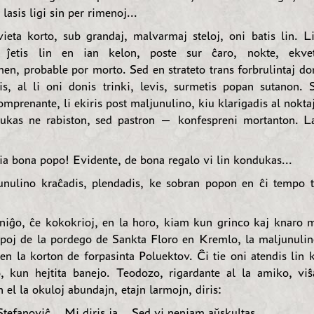
lasis ligi sin per rimenoj...
ieta korto, sub grandaj, malvarmaj steloj, oni batis lin. Li
 ĵetis lin en ian kelon, poste sur ĉaro, nokte, ekvet
en, probable por morto. Sed en strateto trans forbrulintaj do
tis, al li oni donis trinki, levis, surmetis popan sutanon. 
prenante, li ekiris post maljunulino, kiu klarigadis al nokta
ukas ne rabiston, sed pastron — konfespreni mortanton. L
a bona popo! Evidente, de bona regalo vi lin kondukas...
nulino kraĉadis, plendadis, ke sobran popon en ĉi tempo t
iĝo, ĉe kokokrioj, en la horo, kiam kun grinco kaj knaro 
lapoj de la pordego de Sankta Floro en Kremlo, la maljunuli
 en la korton de forpasinta Poluektov. Ĉi tie oni atendis lin
 kun hejtita banejo. Teodozo, rigardante al la amiko, viŝ
n el la okuloj abundajn, etajn larmojn, diris:
tefanoviĉ... Mi diris ja... Sed vi neniam aŭskultas...