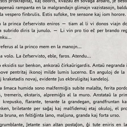
stis priskrapitaj, kaj odoris, kvazaŭ en sovaĝa arbaro, je bes
 apenaŭ rampanta en la malgrandajn glimajn vazistasojn, bald
 la vespero finbrulis. Estis sufoke, tre sensone kaj iom horore.
la princa ĉefservisto eniros — tiam al li vi donos viajn 
a subrido diris la junulo. — Li vin pro tio eĉ per brando reg
nku...
ferus al la princo mem en la manojn...
 volo. La ĉefservisto, eble, faros. Atendu...
o eksidis sur benkon, ankoraŭ ĉirkaŭrigardis. Antaŭ negranda 
ove pentritaj ikonoj milde lumis lucerno. En anguloj de la 
 kraketadis novaj, evidente ĵus ekbruligitaj kandeloj.
 ŝmaca humida sono malfermiĝis subite malalta, ferita pordo
s, tremeris, ekstaris, alpremiĝis al la muro. Anstataŭ la pri
n krepusko, flarante, tenante la grandegan, grandfruntan ka
nken, briletante per saĝaj kaj malfidemaj etaj okuloj, el pr
nta bruna, en feltiĝinta lano, maljuna, granda kaj forta urso.
rumblante, ĵetante sian altan postaĵon, ĝi tute eniris en la