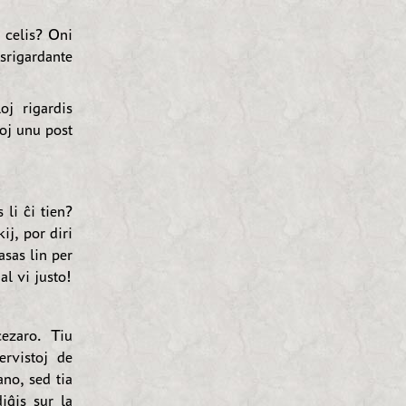
 celis? Oni
srigardante
oj rigardis
doj unu post
 li ĉi tien?
ij, por diri
asas lin per
al vi justo!
cezaro. Tiu
ervistoj de
no, sed tia
iĝis sur la