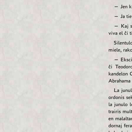
— Jen ki
— Ja tie
— Kaj se
viva el ĉi t
Silentul
miele, rako
— Ekscii
ĉi Teodoro
kandelon 
Abrahama 
La junul
ordonis se
la junulo 
trairis mul
en malaltan
dornaj fera