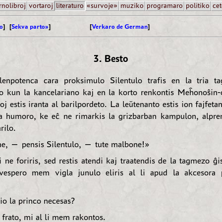
rnolibroj
vortaroj
literaturo
«survoje»
muziko
programaro
politiko
cet
o
] [
Sekva parto»
]
[
Verkaro de German
]
3. Besto
lenpotenca cara proksimulo Silentulo trafis en la tria t
o kun la kancelariano kaj en la korto renkontis Meĥonoŝin-
oj estis iranta al barilpordeto. La leŭtenanto estis ion fajfetan
a humoro, ke eĉ ne rimarkis la grizbarban kampulon, alpre
rilo.
e, — pensis Silentulo, — tute malbone!»
 ne foriris, sed restis atendi kaj traatendis de la tagmezo ĝi
vespero mem vigla junulo eliris al li apud la akcesora 
o la princo necesas?
frato, mi al li mem rakontos.