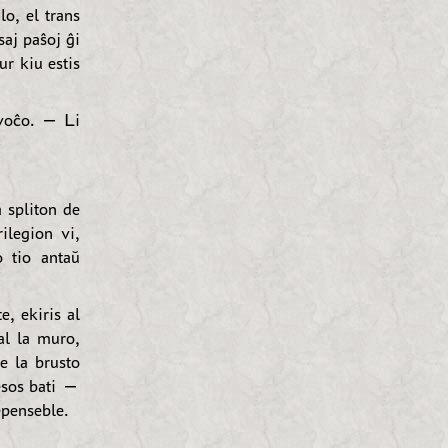
lo, el trans
saj paŝoj ĝi
ur kiu estis
 voĉo. — Li
 spliton de
ilegion vi,
o tio antaŭ
e, ekiris al
 al la muro,
de la brusto
esos bati —
epenseble.