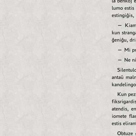
la benkoj e
lumo estis
estingiĝis,
— Kiam 
kun strang
ĝeniĝu, dri
— Mi pre
— Ne nia
Silentul
antaŭ maln
kandelingoj
Kun peza
fiksrigardi
atendis, e
iomete fla
estis elira
Obtuze g