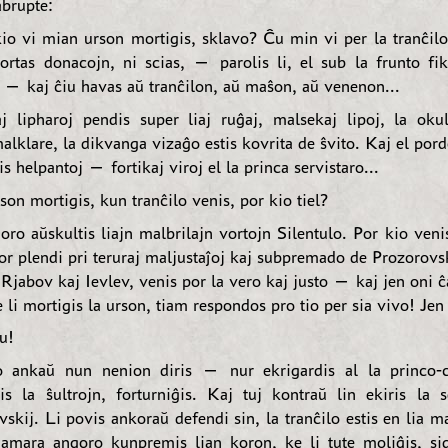
brupte:
o vi mian urson mortigis, sklavo? Ĉu min vi per la tranĉilo
ortas donacojn, ni scias, — parolis li, el sub la frunto fik
, — kaj ĉiu havas aŭ tranĉilon, aŭ maŝon, aŭ venenon...
j lipharoj pendis super liaj ruĝaj, malsekaj lipoj, la okul
alklare, la dikvanga vizaĝo estis kovrita de ŝvito. Kaj el por
is helpantoj — fortikaj viroj el la princa servistaro...
on mortigis, kun tranĉilo venis, por kio tiel?
ro aŭskultis liajn malbrilajn vortojn Silentulo. Por kio venis
or plendi pri teruraj maljustaĵoj kaj subpremado de Prozorovsk
Rjabov kaj Ievlev, venis por la vero kaj justo — kaj jen oni ĉ
e li mortigis la urson, tiam respondos pro tio per sia vivo! Jen 
u!
lo ankaŭ nun nenion diris — nur ekrigardis al la princo-
ris la ŝultrojn, forturniĝis. Kaj tuj kontraŭ lin ekiris la s
kij. Li povis ankoraŭ defendi sin, la tranĉilo estis en lia ma
a amara angoro kunpremis lian koron, ke li tute moliĝis, sid