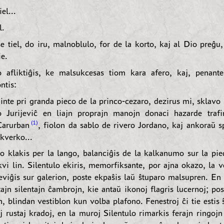
el...
l.
 tiel, do iru, malnoblulo, for de la korto, kaj al Dio preĝu,
ie.
o afliktiĝis, ke malsukcesas tiom kara afero, kaj, penante
ntis:
nte pri granda pieco de la princo-cezaro, dezirus mi, sklavo 
 Jurijeviĉ en liajn proprajn manojn donaci hazarde trafi
1
Carurban
, fiolon da sablo de rivero Jordano, kaj ankoraŭ sp
kverko...
o klakis per la lango, balanciĝis de la kalkanumo sur la pie
kvi lin. Silentulo ekiris, memorfiksante, por ajna okazo, la 
leviĝis sur galerion, poste ekpaŝis laŭ ŝtuparo malsupren. En 
tajn silentajn ĉambrojn, kie antaŭ ikonoj flagris lucernoj; post
, blindan vestiblon kun volba plafono. Fenestroj ĉi tie estis 
j rustaj kradoj, en la muroj Silentulo rimarkis ferajn ringoj