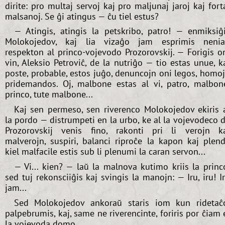
dirite: pro multaj servoj kaj pro maljunaj jaroj kaj fort
malsanoj. Se ĝi atingus — ĉu tiel estus?
— Atingis, atingis la petskribo, patro! — enmiksiĝ
Molokojedov, kaj lia vizaĝo jam esprimis neni
respekton al princo-vojevodo Prozorovskij. — Forigis o
vin, Aleksio Petroviĉ, de la nutriĝo — tio estas unue, k
poste, probable, estos juĝo, denuncojn oni legos, homo
pridemandos. Oj, malbone estas al vi, patro, malbon
princo, tute malbone...
Kaj sen permeso, sen riverenco Molokojedov ekiris 
la pordo — distrumpeti en la urbo, ke al la vojevodeco 
Prozorovskij venis fino, rakonti pri li verojn k
malverojn, suspiri, balanci riproĉe la kapon kaj plend
kiel malfacile estis sub li plenumi la caran servon...
— Vi... kien? — laŭ la malnova kutimo kriis la princ
sed tuj rekonsciiĝis kaj svingis la manojn: — Iru, iru! I
jam...
Sed Molokojedov ankoraŭ staris iom kun ridetaĉ
palpebrumis, kaj, same ne riverencinte, foriris por ĉiam 
la vojevoda domo.