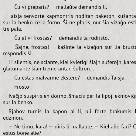
— Ĉu vi preparis? — mallaŭte demandis li.
Taisja senvorte kapmontris noditan paketon, kuŝant
sur la benko ĉe la forno. Ŝi ne ploris, nur ŝia vizaĝo est
tre pala.
— Ĉu al vi frostas? — demandis la rudristo.
— Ŝajne, frostas! — kaŝinte la vizaĝon sur lia brust
respondis ŝi.
Li silentis, ne sciante, kiel kvietigi ŝiajn suferojn, kare
glatumante ŝian tremerantan ŝultron...
— Ĉu estas malvarme ekstere? — demandis Taisja.
— Frosto!
Ivaĉjo suspiris en dormo, ŝmacis per la lipoj, ekmoviĝ
sur la benko.
Rjabov turnis la kapon al li, pli forte brakumis 
edzinon.
— Ne timu, kara! — diris li mallaŭte. — Kiel alie fari? 
estus bone alie?