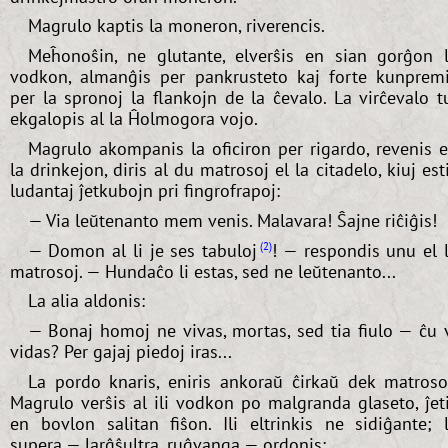
Magrulo kaptis la moneron, riverencis.
Meĥonoŝin, ne glutante, elverŝis en sian gorĝon 
vodkon, almanĝis per pankrusteto kaj forte kunprem
per la spronoj la flankojn de la ĉevalo. La virĉevalo t
ekgalopis al la Ĥolmogora vojo.
Magrulo akompanis la oficiron per rigardo, revenis 
la drinkejon, diris al du matrosoj el la citadelo, kiuj est
ludantaj ĵetkubojn pri fingrofrapoj:
— Via leŭtenanto mem venis. Malavara! Ŝajne riĉiĝis!
— Domon al li je ses tabuloj
! — respondis unu el 
2
matrosoj. — Hundaĉo li estas, sed ne leŭtenanto...
La alia aldonis:
— Bonaj homoj ne vivas, mortas, sed tia fiulo — ĉu 
vidas? Per gajaj piedoj iras...
La pordo knaris, eniris ankoraŭ ĉirkaŭ dek matroso
Magrulo verŝis al ili vodkon po malgranda glaseto, ĵet
en bovlon salitan fiŝon. Ili eltrinkis ne sidiĝante; 
supera — larĝŝultra, ruĝvanga — ordonis: