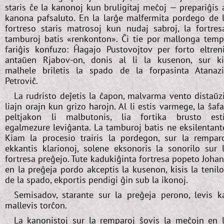
staris ĉe la kanonoj kun bruligitaj meĉoj — prepariĝis 
kanona pafsaluto. En la larĝe malfermita pordego de 
fortreso staris matrosoj kun nudaj sabroj, la fortres
tamburoj batis «renkonton». Ĉi tie por mallonga tem
fariĝis konfuzo: Ĥagajo Pustovojtov per forto eltren
antaŭen Rjabov-on, donis al li la kusenon, sur k
malhele briletis la spado de la forpasinta Atanaz
Petroviĉ.
La rudristo deĵetis la ĉapon, malvarma vento distaŭz
liajn orajn kun grizo harojn. Al li estis varmege, la ŝaf
peltjakon li malbutonis, lia fortika brusto est
egalmezure leviĝanta. La tamburoj batis ne eksilentant
Kiam la procesio trairis la pordegon, sur la rempar
ekkantis klarionoj, solene eksonoris la sonorilo sur 
fortresa preĝejo. Tute kadukiĝinta fortresa popeto Joha
en la preĝeja pordo akceptis la kusenon, kisis la tenil
de la spado, ekportis pendigi ĝin sub la ikonoj.
Semisadov, starante sur la preĝeja perono, levis k
mallevis torĉon.
La kanonistoj sur la remparoj ŝovis la meĉojn en 