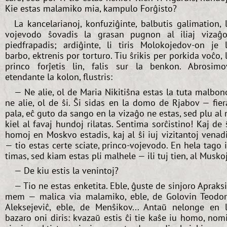
Kie estas malamiko mia, kampulo Forĝisto?
La kancelarianoj, konfuziĝinte, balbutis galimation, 
vojevodo ŝovadis la grasan pugnon al iliaj vizaĝo
piedfrapadis; ardiĝinte, li tiris Molokojedov-on je 
barbo, ektrenis por torturo. Tiu ŝrikis per porkida voĉo, 
princo forĵetis lin, falis sur la benkon. Abrosimo
etendante la kolon, flustris:
— Ne alie, ol de Maria Nikitiŝna estas la tuta malbon
ne alie, ol de ŝi. Ŝi sidas en la domo de Rjabov — fier
pala, eĉ guto da sango en la vizaĝo ne estas, sed plu al 
kiel al favaj hundoj rilatas. Sentima sorĉistino! Kaj de 
homoj en Moskvo estadis, kaj al ŝi iuj vizitantoj venad
— tio estas certe sciate, princo-vojevodo. En hela tago i
timas, sed kiam estas pli malhele — ili tuj tien, al Muskoj
— De kiu estis la venintoj?
— Tio ne estas enketita. Eble, ĝuste de sinjoro Apraks
mem — malica via malamiko, eble, de Golovin Teodo
Aleksejeviĉ, eble, de Menŝikov... Antaŭ nelonge en 
bazaro oni diris: kvazaŭ estis ĉi tie kaŝe iu homo, nom