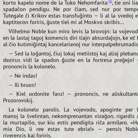
korto kapelo nome de la Tuko Nehomfarita
, tie oni li
1
spadaĉon pendigu. Ne por ĉiam, sed nur por temp
Tutegale ĉi Krikov estas transfuĝinto — li al la svedoj 
kaptitecon foriris, ĝuste tiel mi al Moskvo skribis...
Vilhelmo Noble kun miro levis la brovojn: la vojevo
en la lastaj tagoj komencis diri tiajn absurdaĵojn, ke eĉ 
al ĉio kutimiĝintaj kancelarianoj nur interpalpebrumadis
— Sed la loĝantoj, ĉiuj lokaj metiistoj kaj aliaj pleban
dezirus vidi la spadon ĝuste en la fortresa preĝejo!
prononcis la kolonelo.
— Ne indas!
— Ili bruos!
— Kiel ordonite faru! — prononcis, ne aŭskultant
Prozorovskij.
La kolonelo parolis. La vojevodo, apoginte per 
manoj la ŝvelintan, nekomprenantan vizaĝon, rigardis 
la murtapiŝo, sur kiu estis pendigita riĉa armilaro. «H
mia Dio, li ree estas tute ebria!» — pensis Nobl
riverencis kaj foriris.