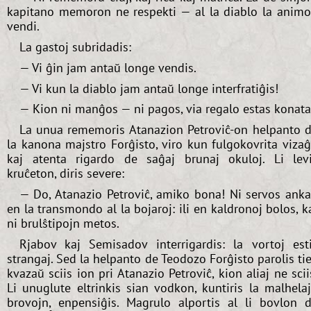
kapitano memoron ne respekti — al la diablo la anim
vendi.
La gastoj subridadis:
— Vi ĝin jam antaŭ longe vendis.
— Vi kun la diablo jam antaŭ longe interfratiĝis!
— Kion ni manĝos — ni pagos, via regalo estas konata
La unua rememoris Atanazion Petroviĉ-on helpanto 
la kanona majstro Forĝisto, viro kun fulgokovrita viza
kaj atenta rigardo de saĝaj brunaj okuloj. Li lev
kruĉeton, diris severe:
— Do, Atanazio Petroviĉ, amiko bona! Ni servos ank
en la transmondo al la bojaroj: ili en kaldronoj bolos, k
ni brulŝtipojn metos.
Rjabov kaj Semisadov interrigardis: la vortoj est
strangaj. Sed la helpanto de Teodozo Forĝisto parolis tie
kvazaŭ sciis ion pri Atanazio Petroviĉ, kion aliaj ne scii
Li unuglute eltrinkis sian vodkon, kuntiris la malhela
brovojn, enpensiĝis. Magrulo alportis al li bovlon 