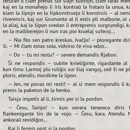
teruran li ĉiam prenas sur siajn ŝultrojn, ĉiam faras me
kaj en la monaĥejo li iris kontraŭ la frataro la unua, k
kiam la ŝipojn en la ŝipkonstruejo li konstruis — al nen
riverencis, kaj sur Grumanto al li estis pli malbone, ol 
la aliaj, kaj la ŝipon svedan li entreprenis surgrundigi, k
en la malliberejon li nun iras por kruelaj suferoj...
— Nia filo sen patro kreskas, Ivaĉjo! — ploregante dir
ŝi. — Mi ĉiam estas sola, vidvino ĉe viva edzo...
— Do — ĉu mi restu? — severe demandis Rjabov.
Ŝi ne respondis — subite kvietiĝinte, rigardante al 
kun timo. Larmoj plu ruliĝis sur ŝiaj vangoj, sed ŝi ne p
ploris, atendis, mordinte la lipon.
— Jen, ne povas mi resti! — al si mem respondis li k
prenis la paketon de la benko.
Taisja impetis al li, ŝirmis per si la pordon.
— Ĉesu, Tainjo! — kun severa tenereco diris l
flankenigante ŝin de la vojo. — Ĉesu, kara. Atendu. 
ankoraŭ revidiĝos...
Kaj li fermis post si la pordon.