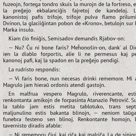
fuzeojn, fortega tondro skuis la murojn de la fortreso, 
la preĝejo ekbalanciĝis fajretoj de kandeloj. 
kanonistoj pafis trifoje, trifoje pulva flamo prilum
Dvinon, la glaciiĝintan pobon de «Krono», betulojn sur 
Marka insulo.
Kiam ĉio finiĝis, Semisadov demandis Rjabov-on:
— Nu? Ĉu ni bone faris? Meĥonoŝin-on, dank' al Di
ien la diablo forportis, alie li ne permesus kaj p
kanonoj pafi, kaj la spadon en la preĝejo pendigi.
La rudristo respondis:
— Vi faris bone, nun necesas drinki rememore. Mi 
Magrulo jam hieraŭ ordonis atendi gastojn.
En malfrua vespero Magrulo, riverencante, est
renkontanta amikojn de forpasinta Atanazio Petroviĉ. S
la tablo jam estis metita tablotuko, trans sep
maljunulino estis bakanta blinojn, — neniom taŭg
funebra festeno sen blinoj. Renkontante homojn, 
tavernisto diradis afable:
— Ni rememoru ĉiuj, kaj riĉa kaj malriĉa. La de sinjo