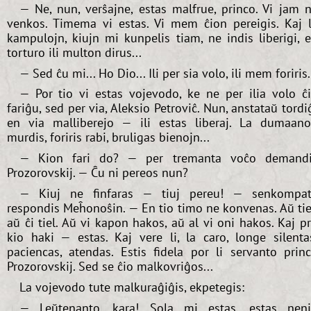
— Ne, nun, verŝajne, estas malfrue, princo. Vi jam 
venkos. Timema vi estas. Vi mem ĉion pereigis. Kaj 
kampulojn, kiujn mi kunpelis tiam, ne indis liberigi, 
torturo ili multon dirus...
— Sed ĉu mi... Ho Dio... Ili per sia volo, ili mem foriris.
— Por tio vi estas vojevodo, ke ne per ilia volo ĉ
fariĝu, sed per via, Aleksio Petroviĉ. Nun, anstataŭ tordi
en via malliberejo — ili estas liberaj. La dumaan
murdis, foriris rabi, bruligas bienojn...
— Kion fari do? — per tremanta voĉo demand
Prozorovskij. — Ĉu ni pereos nun?
— Kiuj ne finfaras — tiuj pereu! — senkompa
respondis Meĥonoŝin. — En tio timo ne konvenas. Aŭ tie
aŭ ĉi tiel. Aŭ vi kapon hakos, aŭ al vi oni hakos. Kaj p
kio haki — estas. Kaj vere li, la caro, longe silenta
paciencas, atendas. Estis fidela por li servanto prin
Prozorovskij. Sed se ĉio malkovriĝos...
La vojevodo tute malkuraĝiĝis, ekpetegis:
— Leŭtenanto, kara! Sola mi estas, estas nen