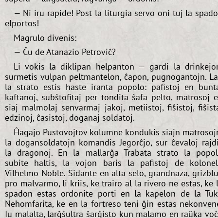
— Ni iru rapide! Post la liturgia servo oni tuj la spad
elportos!
Magrulo divenis:
— Ĉu de Atanazio Petroviĉ?
Li vokis la diklipan helpanton — gardi la drinkejo
surmetis vulpan peltmantelon, ĉapon, pugnogantojn. L
la strato estis haste iranta popolo: pafistoj en bunt
kaftanoj, subŝtofitaj per tondita ŝafa pelto, matrosoj 
siaj malmolaj senvarmaj jakoj, metiistoj, fiŝistoj, fiŝist
edzinoj, ĉasistoj, doganaj soldatoj.
Ĥagajo Pustovojtov kolumne kondukis siajn matrosoj
la dogansoldatojn komandis Jegorĉjo, sur ĉevaloj rajd
la dragonoj. En la mallarĝa Trabata strato la popo
subite haltis, la vojon baris la pafistoj de kolone
Vilhelmo Noble. Sidante en alta selo, grandnaza, grizbl
pro malvarmo, li kriis, ke trairo al la rivero ne estas, ke 
spadon estas ordonite porti en la kapelon de la Tu
Nehomfarita, ke en la fortreso teni ĝin estas nekonven
Iu malalta, larĝŝultra ŝarĝisto kun malamo en raŭka vo