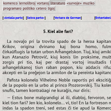
komenco
lernolibroj
vortaroj
literaturo
«survoje»
muziko
programaro
politiko
cetero
ligoj
[
«Antaŭa parto
] [
Sekva parto»
]
[
Verkaro de German
]
[
Enhavtabel
5. Kiel alie fari?
La novaĵo pri la trovita spado de la heroa kapita
Krikov, origina dvinano kaj bona homo, fulm
ĉirkaŭflugis la tutan urbon Arĥangelskon. Tiuj, kiuj amik
kun Atanazio Petroviĉ, kiuj konis lin proksime, mul
zorgis pri tio, kaj per drastaj vortoj insultadis 
arĥangelskanoj tiun raban popon, kiu aŭdacis rifu
akcepti en la preĝejon la armilon de la pereinta kapitan
Pafista kolonelo Vilhelmo Noble raportis pri eksciti
de la popolo en la urbo al princo Prozorovskij. Tiu kole
snufis, tamen kontraŭagi ne kuraĝis, nur diris:
— Estus bone malgrandigi al ili, diabloj, fervoron, s
kiel tion fari? Jen kio, kolonelo... vi, tio! En la fortreson 
indas la spadon treni, sed estas ĉi tie apud la Komer