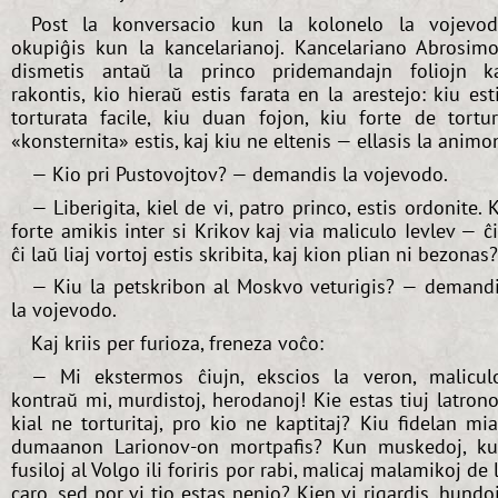
Post la konversacio kun la kolonelo la vojevo
okupiĝis kun la kancelarianoj. Kancelariano Abrosim
dismetis antaŭ la princo pridemandajn foliojn k
rakontis, kio hieraŭ estis farata en la arestejo: kiu est
torturata facile, kiu duan fojon, kiu forte de tortu
«konsternita» estis, kaj kiu ne eltenis — ellasis la animo
— Kio pri Pustovojtov? — demandis la vojevodo.
— Liberigita, kiel de vi, patro princo, estis ordonite. 
forte amikis inter si Krikov kaj via maliculo Ievlev — ĉ
ĉi laŭ liaj vortoj estis skribita, kaj kion plian ni bezonas?
— Kiu la petskribon al Moskvo veturigis? — demand
la vojevodo.
Kaj kriis per furioza, freneza voĉo:
— Mi ekstermos ĉiujn, ekscios la veron, malicul
kontraŭ mi, murdistoj, herodanoj! Kie estas tiuj latrono
kial ne torturitaj, pro kio ne kaptitaj? Kiu fidelan mi
dumaanon Larionov-on mortpafis? Kun muskedoj, k
fusiloj al Volgo ili foriris por rabi, malicaj malamikoj de 
caro, sed por vi tio estas nenio? Kien vi rigardis, hundo