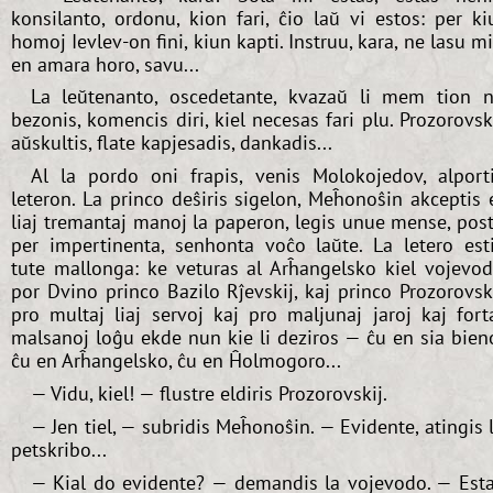
konsilanto, ordonu, kion fari, ĉio laŭ vi estos: per ki
homoj Ievlev-on fini, kiun kapti. Instruu, kara, ne lasu m
en amara horo, savu...
La leŭtenanto, oscedetante, kvazaŭ li mem tion 
bezonis, komencis diri, kiel necesas fari plu. Prozorovsk
aŭskultis, flate kapjesadis, dankadis...
Al la pordo oni frapis, venis Molokojedov, alport
leteron. La princo deŝiris sigelon, Meĥonoŝin akceptis 
liaj tremantaj manoj la paperon, legis unue mense, pos
per impertinenta, senhonta voĉo laŭte. La letero est
tute mallonga: ke veturas al Arĥangelsko kiel vojevo
por Dvino princo Bazilo Rĵevskij, kaj princo Prozorovsk
pro multaj liaj servoj kaj pro maljunaj jaroj kaj fort
malsanoj loĝu ekde nun kie li deziros — ĉu en sia bien
ĉu en Arĥangelsko, ĉu en Ĥolmogoro...
— Vidu, kiel! — flustre eldiris Prozorovskij.
— Jen tiel, — subridis Meĥonoŝin. — Evidente, atingis 
petskribo...
— Kial do evidente? — demandis la vojevodo. — Est