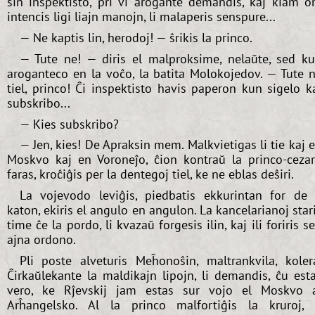
sin inspektisto, pri vi arogante demandis, kaj kiam o
intencis ligi liajn manojn, li malaperis senspure...
— Ne kaptis lin, herodoj! — ŝrikis la princo.
— Tute ne! — diris el malproksime, nelaŭte, sed k
aroganteco en la voĉo, la batita Molokojedov. — Tute 
tiel, princo! Ĉi inspektisto havis paperon kun sigelo k
subskribo...
— Kies subskribo?
— Jen, kies! De Apraksin mem. Malkvietigas li tie kaj 
Moskvo kaj en Voroneĵo, ĉion kontraŭ la princo-ceza
faras, kroĉiĝis per la dentegoj tiel, ke ne eblas deŝiri.
La vojevodo leviĝis, piedbatis ekkurintan for de 
katon, ekiris el angulo en angulon. La kancelarianoj star
time ĉe la pordo, li kvazaŭ forgesis ilin, kaj ili foriris s
ajna ordono.
Pli poste alveturis Meĥonoŝin, maltrankvila, koler
Ĉirkaŭlekante la maldikajn lipojn, li demandis, ĉu est
vero, ke Rĵevskij jam estas sur vojo el Moskvo 
Arĥangelsko. Al la princo malfortiĝis la kruroj, 