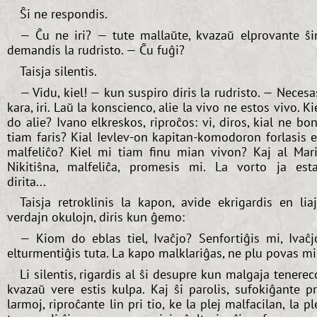
Ŝi ne respondis.
— Ĉu ne iri? — tute mallaŭte, kvazaŭ elprovante ŝi
demandis la rudristo. — Ĉu fuĝi?
Taisja silentis.
— Vidu, kiel! — kun suspiro diris la rudristo. — Necesa
kara, iri. Laŭ la konscienco, alie la vivo ne estos vivo. Ki
do alie? Ivano elkreskos, riproĉos: vi, diros, kial ne bo
tiam faris? Kial Ievlev-on kapitan-komodoron forlasis 
malfeliĉo? Kiel mi tiam finu mian vivon? Kaj al Mar
Nikitiŝna, malfeliĉa, promesis mi. La vorto ja est
dirita...
Taisja retroklinis la kapon, avide ekrigardis en lia
verdajn okulojn, diris kun ĝemo:
— Kiom do eblas tiel, Ivaĉjo? Senfortiĝis mi, Ivaĉj
elturmentiĝis tuta. La kapo malklariĝas, ne plu povas mi
Li silentis, rigardis al ŝi desupre kun malgaja tenerec
kvazaŭ vere estis kulpa. Kaj ŝi parolis, sufokiĝante p
larmoj, riproĉante lin pri tio, ke la plej malfacilan, la pl