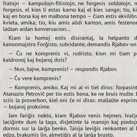
fratojn — kampulojn-fiŝistojn, ne forgesis soldatojn, 
forgesis, el kies li estas karno kaj el kies sango; tiu, k
kaj en bona kaj en malbona tempo — ĉiam estis ekvilibr
kvieta, amika; tiu, kiu amis aŭdi kanton, amis festeno
laŭtan ardan konversacion...
Kiam la homoj estis disirantaj, la helpanto 
kanonmajstro Forĝisto, subridante, demandis Rjabov-on
— Ĉu ne komprenis vi, rudristo, kion mi tiam p
kaldronoj kaj bojaroj diris?
— Nun, ŝajne, komprenis! — respondis Rjabov.
— Ĉu vere komprenis?
— Komprenis, amiko. Kaj mi al vi tiel diros: forpasin
Atanazio Petroviĉ per tio estis bona, ke ne bruis multe. 
sciis la proverbon, kiel oni ĉe ni diras: mallaŭte espri
— bojaroj proksime.
Jam fariĝis nokto, kiam Rjabov venis hejmen. Ivaĉj
laciĝinte dum la tago, disĵetinte la manojn kaj piedoj
dormis sur la larĝa benko. Taisja leviĝis renkonten al 
edzo, brakumis lin, almetiĝis al la larĝa brusto.