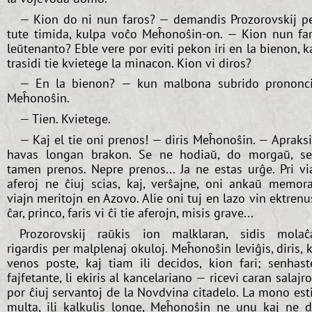
— Kion do ni nun faros? — demandis Prozorovskij p
tute timida, kulpa voĉo Meĥonoŝin-on. — Kion nun far
leŭtenanto? Eble vere por eviti pekon iri en la bienon, k
trasidi tie kvietege la minacon. Kion vi diros?
— En la bienon? — kun malbona subrido prononc
Meĥonoŝin.
— Tien. Kvietege.
— Kaj el tie oni prenos! — diris Meĥonoŝin. — Apraks
havas longan brakon. Se ne hodiaŭ, do morgaŭ, s
tamen prenos. Nepre prenos... Ja ne estas urĝe. Pri vi
aferoj ne ĉiuj scias, kaj, verŝajne, oni ankaŭ memor
viajn meritojn en Azovo. Alie oni tuj en lazo vin ektrenu
ĉar, princo, faris vi ĉi tie aferojn, misis grave...
Prozorovskij raŭkis ion malklaran, sidis molaĉ
rigardis per malplenaj okuloj. Meĥonoŝin leviĝis, diris, 
venos poste, kaj tiam ili decidos, kion fari; senhast
fajfetante, li ekiris al kancelariano — ricevi caran salajr
por ĉiuj servantoj de la Novdvina citadelo. La mono est
multa, ili kalkulis longe, Meĥonoŝin ne unu kaj ne 