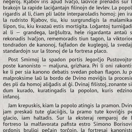
neĝeroj. Rjabov iris apud Ivaĉjo, laŭvice prenadis sur 
brakojn la rapide laciĝantajn filinojn de Ievlev. La popo
rigardis al li, ĉiam pli laŭte interparoladis homoj: jen ir
la rudristo Rjabov, tiu, kiu surgrundigis la malamik
ŝipon, tiu, kiu kvazaŭ estis mortigita. Loĝantoj turniĝad
al li — grandega, larĝŝultra, hele rigardanta antaŭ s
rekonadis Ivaĉjon, rememoradis tiun tagon, la viktorio
tondradon de kanonoj, fajfadon de kuglegoj, la sveda
standardojn sur la ŝtonoj de la fortresa placo.
Post Smirnoj la spadon portis Jegorĉjo Pustovojto
poste kanonisto — maljuna, grizhara. Pri li oni rakonti
ke li per sia kanono debatis svedan poban flagon. Ju p
malproksime laŭ la bordo de Dvino moviĝis la procesi
des pli da homoj aliĝadis al ĝi. Dvinaj fiŝistoj, zonante s
dum kurado, kuratingadis la popolon, kuris edzino
infanoj.
Jam krepuskis, kiam la popolo atingis la pramon. Dvi
jam preskaŭ tute glaciiĝis, la pramo tute kovriĝis p
glacio, iam haltadis. Sur la eksteraj remparoj de 
fortreso la malfavorata pafista estro Simono Borisov
ordonis bruligi peĉajn torĉojn, la fortresaj kanonist