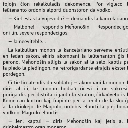
fojojn ĉion rekalkuladis dekomence. Por vigleco 
leŭtenanto ordonis alporti duonstofon da vodko.
— Kiel estas la vojevodo? — demandis la kancelariano
— Malbone! — respondis Meĥonoŝin. — Respondecig
oni lin, severe respondecigos.
— Ja neeviteble...
La kalkulitan monon la kancelariano serveme enŝut
en ledan sakon, ekiris akompani la leŭtenanton ĝis 
perono, Meĥonoŝin alligis la sakon al la selo, kaptis p
la piedo la piedingon, ne retrorigardante elrajdis ekster 
pordegon.
Ĉi tie lin atendis du soldatoj — akompani la monon. 
diris al ili, ke monon hodiaŭ ricevi li ne sukcesi
pririgardis per distrita rigardo la straton, ĉirkaŭveturis 
Komercan korton kaj, frapinte per la tenilo de la skur
al la drinkejo de Magrulo, ordonis elporti la plej bon
vodkon. Magrulo elportis.
— Jen, kaptu! — diris Meĥonoŝin kaj ĵetis al 
drinkejmastro oran moneron.