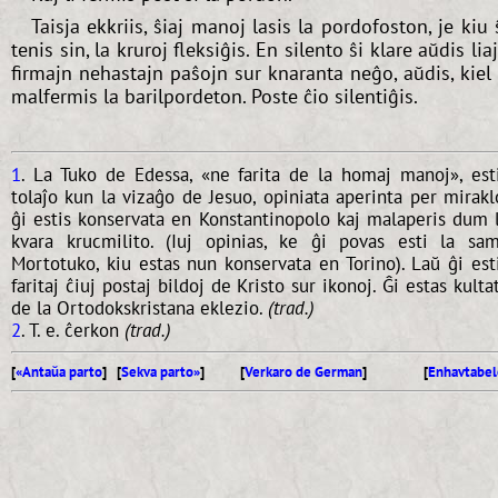
Taisja ekkriis, ŝiaj manoj lasis la pordofoston, je kiu 
tenis sin, la kruroj fleksiĝis. En silento ŝi klare aŭdis lia
firmajn nehastajn paŝojn sur knaranta neĝo, aŭdis, kiel 
malfermis la barilpordeton. Poste ĉio silentiĝis.
1
. La Tuko de Edessa, «ne farita de la homaj manoj», est
tolaĵo kun la vizaĝo de Jesuo, opiniata aperinta per mirakl
ĝi estis konservata en Konstantinopolo kaj malaperis dum 
kvara krucmilito. (Iuj opinias, ke ĝi povas esti la sa
Mortotuko, kiu estas nun konservata en Torino). Laŭ ĝi est
faritaj ĉiuj postaj bildoj de Kristo sur ikonoj. Ĝi estas kulta
de la Ortodokskristana eklezio.
(trad.)
2
. T. e. ĉerkon
(trad.)
[
«Antaŭa parto
] [
Sekva parto»
]
[
Verkaro de German
]
[
Enhavtabel