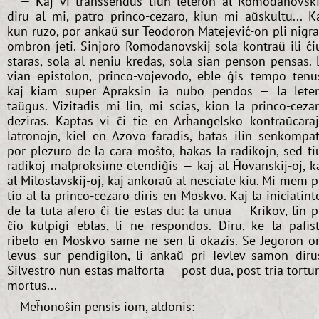
— Kaj vi transsendus tiun leteron al Romodanovski
diru al mi, patro princo-cezaro, kiun mi aŭskultu... K
kun ruzo, por ankaŭ sur Teodoron Matejeviĉ-on pli nigr
ombron ĵeti. Sinjoro Romodanovskij sola kontraŭ ili ĉi
staras, sola al neniu kredas, sola sian penson pensas. 
vian epistolon, princo-vojevodo, eble ĝis tempo tenu
kaj kiam super Apraksin ia nubo pendos — la lete
taŭgus. Vizitadis mi lin, mi scias, kion la princo-ceza
deziras. Kaptas vi ĉi tie en Arĥangelsko kontraŭcara
latronojn, kiel en Azovo faradis, batas ilin senkompa
por plezuro de la cara moŝto, hakas la radikojn, sed ti
radikoj malproksime etendiĝis — kaj al Ĥovanskij-oj, k
al Miloslavskij-oj, kaj ankoraŭ al nesciate kiu. Mi mem p
tio al la princo-cezaro diris en Moskvo. Kaj la iniciatint
de la tuta afero ĉi tie estas du: la unua — Krikov, lin p
ĉio kulpigi eblas, li ne respondos. Diru, ke la pafis
ribelo en Moskvo same ne sen li okazis. Se Jegoron o
levus sur pendigilon, li ankaŭ pri Ievlev samon diru
Silvestro nun estas malforta — post dua, post tria tortu
mortus...
Meĥonoŝin pensis iom, aldonis: