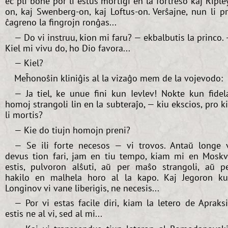
eĉ pli bone por li estus mortigi en la fortreso kaj Riple
on, kaj Swenberg-on, kaj Loftus-on. Verŝajne, nun li p
ĉagreno la fingrojn ronĝas...
— Do vi instruu, kion mi faru? — ekbalbutis la princo.
Kiel mi vivu do, ho Dio favora...
— Kiel?
Meĥonoŝin kliniĝis al la vizaĝo mem de la vojevodo:
— Ja tiel, ke unue fini kun Ievlev! Nokte kun fidel
homoj strangoli lin en la subteraĵo, — kiu ekscios, pro k
li mortis?
— Kie do tiujn homojn preni?
— Se ili forte necesos — vi trovos. Antaŭ longe 
devus tion fari, jam en tiu tempo, kiam mi en Mosk
estis, pulvoron alŝuti, aŭ per maŝo strangoli, aŭ p
hakilo en malhela horo al la kapo. Kaj Jegoron k
Longinov vi vane liberigis, ne necesis...
— Por vi estas facile diri, kiam la letero de Apraks
estis ne al vi, sed al mi...