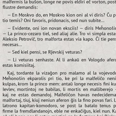
malfermis la buŝon, longe ne povis eldiri eĉ vorton, pos
flustre demandis:
— En Moskvo do, en Moskvo kion oni al vi diris? Ĉu p
tio temis? Oni favoris, pridonacis, sed nun subite...
— Evidente, oni ion novan eksciis! — diris Meĥonoŝi
— La princo-cezaro tiel, sed aliaj alie. Tro vi simpla esta
Aleksio Petroviĉ, tro malforta estas via kapo. Ĉi tie pen
necesas...
— Sed kiel pensi, se Rĵevskij veturas?
— Li veturas senhaste. Al li ankaŭ en Vologdo afer
estas komisiitaj.
Kaj, tordante la vizaĝon pro malamo al la vojevod
Meĥonoŝin ekparolis pri tio, ke pri la malfeliĉo nen
kulpas, krom la princo mem: antaŭ longe necesis fini k
Ievlev, mortintoj ne babilas, li mortis en malliberejo
kaj ne estas demandoj. Malfeliĉon havas nedecidema
malfortaj, tiuj, kiuj neniun aferon ĝis la fino povas fari. 
latrono kapitan-komodoro, se post la batalo tenus p
firme la fremdlandanojn, eble ne enkaĉiĝus, kiel nun. K