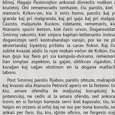
blinoj. Ĥagajo Pustovojtov ankoraŭ disverŝis vodkon 
kruĉetoj. Oni rememoradis senhaste, ĉiu parolis, kiel 
memoris Krikov-on, kia li estis homo, parolis kaj p
granda kaj pri malgranda, kaj pri gaja kaj pri malgaj
Ĉasisto, maljunulo Kuskov, ridetante, rememoris, ki
Atanazio spuris beston, kiel ĉasis urson. Dogansolda
Smirnoj rakontis, kiel sinjoro kapitan-leŭtenanto instru
doganistojn serĉi kontrabandajn varojn, por ke ne p
eksterlandaj ŝipestroj priŝtelu la caran fiskon. Kaj ĉi
subite kvazaŭ aŭdis la ruze mokan voĉon de Krikov, ĉiu
kun ĝojo kaj fiero pri sia kampulo-dvinano, rememor
lian simplan aspekton, la gajan, oblikvan rigardon, 
kuraĝan kaj saĝan obstinon en la dogana malfaci
laboro.
Post Smirnoj parolis Rjabov, parolis obtuze, malrapid
kaj kvazaŭ alia Atanazio Petroviĉ aperis en la festeno: ti
kiu, amare ofendita de maljustaj koruptuloj k
potenculoj, ne cedis al la amara ofendo, sed ankor
trovis en si fortojn honeste servi kiel kaporalo; tiu, k
helpis en mizero al orfoj kaj ne nur per bona konsilo, s
ankaŭ per faro; tiu, kiu, iĝinte oficiro, ne forgesis sia