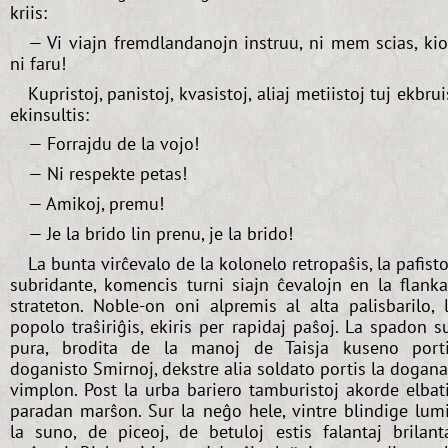
kriis:
— Vi viajn fremdlandanojn instruu, ni mem scias, ki
ni faru!
Kupristoj, panistoj, kvasistoj, aliaj metiistoj tuj ekbrui
ekinsultis:
— Forrajdu de la vojo!
— Ni respekte petas!
— Amikoj, premu!
— Je la brido lin prenu, je la brido!
La bunta virĉevalo de la kolonelo retropaŝis, la pafisto
subridante, komencis turni siajn ĉevalojn en la flank
strateton. Noble-on oni alpremis al alta palisbarilo, 
popolo traŝiriĝis, ekiris per rapidaj paŝoj. La spadon s
pura, brodita de la manoj de Taisja kuseno port
doganisto Smirnoj, dekstre alia soldato portis la dogan
vimplon. Post la urba bariero tamburistoj akorde elbat
paradan marŝon. Sur la neĝo hele, vintre blindige lum
la suno, de piceoj, de betuloj estis falantaj brilant